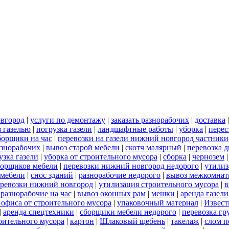
овгород
|
услуги по демонтажу
|
заказать разнорабочих
|
доставка
 газелью
|
погрузка газели
|
ландшафтные работы
|
уборка
|
перес
борщики на час
|
перевозки на газели нижний новгород частники
азнорабочих
|
вывоз старой мебели
|
скотч малярный
|
перевозка 
узка газели
|
уборка от строительного мусора
|
сборка
|
чернозем
борщиков мебели
|
перевозки нижний новгород недорого
|
утилиз
 мебели
|
снос зданий
|
разнорабочие недорого
|
вывоз межкомнат
еревозки нижний новгород
|
утилизация строительного мусора
|
в
|
разнорабочие на час
|
вывоз оконных рам
|
мешки
|
аренда газели
 офиса от строительного мусора
|
упаковочный материал
|
Извест
|
аренда спецтехники
|
сборщики мебели недорого
|
перевозка гр
роительного мусора
|
картон
|
Шлаковый щебень
|
такелаж
|
слом п