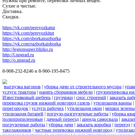
Нужны при ремонте, перевозки личных вещей.
Сухие и чистые.
Доставка.
Скидки.
https://vk.com/perevozkatut
https://vk.com/perevozkitut
https://vk.com/sborkairazborka
https://vk.com/razborkaisborka
http://legionsuper.blizko.ru
http://l.nngrad.ru
http://o.nngrad.ru
8-908-232-8246 и 8-960-195-8475
выгрузка вагонов
|
уборка дачи от строительного мусора
|
упак
услуги трактора
|
нанять сборщиков мебели
|
грузоперевозка н
Известняковый щебень
|
грузчики
|
снос строений
|
заказать ра
перевозка грузов нижний новгород газель
|
утилизация ванны
|
перегородок
|
услуги рабочих
|
утилизация окон
|
мешки зелены
утилизация батарей
|
погрузо-разгрузочные работы
|
уборка кв
полипропиленовые
|
дачный переезд
|
аренда самосвала
|
заказа
погрузочные работы
|
уборка дачи
|
заказать коробки
|
переезд
|
такелажников
|
частные перевозки нижний новгород
|
утилизац