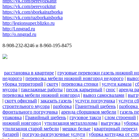
https://vk.com/perevozkatut
https://vk.com/perevozkitut
https://vk.com/sborkairazborka
https://vk.com/razborkaisborka
http://legionsuper.blizko.ru
http://l.nngrad.ru
http://o.nngrad.ru
8-908-232-8246 и 8-960-195-8475
расстановка в квартире
|
грузовые перевозки газель нижний н
недорого
|
перевозка мебели нижний новгород недорого
|
вывоз
уборка территорий
|
скотч
|
перевозка стенки
|
услуги камаза
|
с
мусора
|
такелажные работы
|
песок карьерный
|
снос
|
аренда р
перевозка мебели нижний новгород
|
вывоз самосвалами
|
выгр
|
скотч офисный
|
заказать газель
|
услуги погрузчика
|
услуги с
строительного мусора
|
разборка
|
Гранитный щебень
|
разборка
фронтального погрузчика
|
аренда сборщиков мебели
|
газель п
упаковка
|
Гравийный щебень
|
грузовое такси
|
слом строений
нижний новгород
|
утилизация металлолома
|
выгрузка
|
уборка
утилизация старой мебели
|
мешки белые
|
квартирный переезд
батарей
|
погрузо-разгрузочные услуги
|
уборка коттеджа от ст