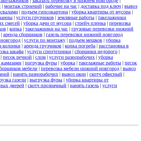
такелажников
|
заказать перевозку в нижнем новгороде
|
и
|
монтаж строений
|
рабочие на час
|
доставка под ключ
|
вывоз
освалами
|
подъем гипсокартона
|
уборка квартиры от мусора
|
ванны
|
услуги грузчиков
|
земляные работы
|
такелажники
их смесей
|
уборка дачи от мусора
|
стрейч пленка
|
перевозка
ков
|
копка
|
такелажники на час
|
грузовые перевозки нижний
|
аренда сборщиков
|
газель перевозки нижний новгород
 новгород
|
услуги по монтажу
|
подъем мешков
|
уборка
з колонки
|
аренда грузчиков
|
копка погреба
|
расстановка в
озка шкафа
|
услуги спецтехники
|
сборщики недорого
|
|
песок речной
|
слом
|
услуги разнорабочих
|
уборка
 камазами
|
погрузка фуры
|
уборка
|
такелажные работы
|
песок
сборщиков мебели
|
перевозка мебели нижний новгород
|
вывоз
аний
|
нанять разнорабочих
|
вывоз окон
|
скотч офисный
|
рузка газели
|
выгрузка фуры
|
уборка квартиры от
ных дверей
|
скотч прозрачный
|
нанять газель
|
услуги