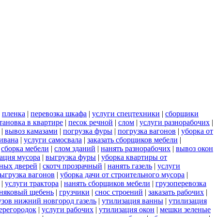
|
пленка
|
перевозка шкафа
|
услуги спецтехники
|
сборщики
тановка в квартире
|
песок речной
|
слом
|
услуги разнорабочих
|
|
вывоз камазами
|
погрузка фуры
|
погрузка вагонов
|
уборка от
дивана
|
услуги самосвала
|
заказать сборщиков мебели
|
|
сборка мебели
|
слом зданий
|
нанять разнорабочих
|
вывоз окон
ация мусора
|
выгрузка фуры
|
уборка квартиры от
ных дверей
|
скотч прозрачный
|
нанять газель
|
услуги
ыгрузка вагонов
|
уборка дачи от строительного мусора
|
|
услуги трактора
|
нанять сборщиков мебели
|
грузоперевозка
няковый щебень
|
грузчики
|
снос строений
|
заказать рабочих
|
узов нижний новгород газель
|
утилизация ванны
|
утилизация
ерегородок
|
услуги рабочих
|
утилизация окон
|
мешки зеленые