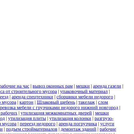
рабочие на час
|
вывоз оконных рам
|
мешки
|
аренда газели
|
са от строительного мусора
|
упаковочный материал
|
еезд
|
аренда спецтехники
|
сборщики мебели недорого
|
о мусора
|
картон
|
Шлаковый щебень
|
такелаж
|
слом
ревозка мебели с грузчиками недорого нижний новгород
|
 рабочих
|
утилизация межкомнатных дверей
|
мешки
род
|
утилизация плиты
|
утилизация колонки
|
разгрузо-
з мусора
|
переезд недорого
|
аренда погрузчика
|
услуги
ки
|
подъем стройматериалов
|
демонтаж зданий
|
рабочие