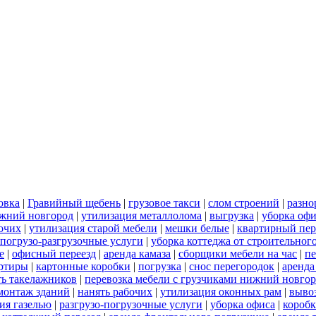
овка
|
Гравийный щебень
|
грузовое такси
|
слом строений
|
разно
ижний новгород
|
утилизация металлолома
|
выгрузка
|
уборка офи
бочих
|
утилизация старой мебели
|
мешки белые
|
квартирный пер
погрузо-разгрузочные услуги
|
уборка коттеджа от строительног
е
|
офисный переезд
|
аренда камаза
|
сборщики мебели на час
|
пе
артиры
|
картонные коробки
|
погрузка
|
снос перегородок
|
аренда
ть такелажников
|
перевозка мебели с грузчиками нижний новго
монтаж зданий
|
нанять рабочих
|
утилизация оконных рам
|
выво
ия газелью
|
разгрузо-погрузочные услуги
|
уборка офиса
|
короб