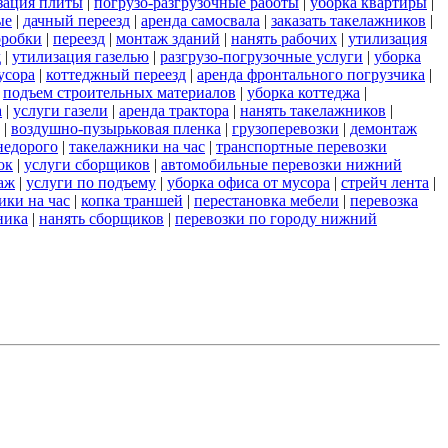
зация плиты
|
погрузо-разгрузочные работы
|
уборка квартиры
|
ые
|
дачный переезд
|
аренда самосвала
|
заказать такелажников
|
оробки
|
переезд
|
монтаж зданий
|
нанять рабочих
|
утилизация
д
|
утилизация газелью
|
разгрузо-погрузочные услуги
|
уборка
усора
|
коттеджный переезд
|
аренда фронтального погрузчика
|
|
подъем строительных материалов
|
уборка коттеджа
|
а
|
услуги газели
|
аренда трактора
|
нанять такелажников
|
|
воздушно-пузырьковая пленка
|
грузоперевозки
|
демонтаж
недорого
|
такелажники на час
|
транспортные перевозки
ок
|
услуги сборщиков
|
автомобильные перевозки нижний
аж
|
услуги по подъему
|
уборка офиса от мусора
|
стрейч лента
|
ики на час
|
копка траншей
|
перестановка мебели
|
перевозка
ника
|
нанять сборщиков
|
перевозки по городу нижний