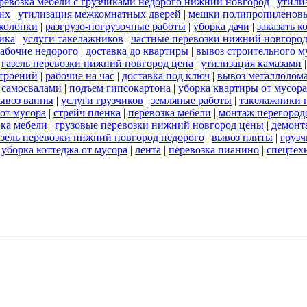
ревозка мебели с грузчиками недорого нижний новгород
|
утили
их
|
утилизация межкомнатных дверей
|
мешки полипропиленов
 колонки
|
разгрузо-погрузочные работы
|
уборка дачи
|
заказать к
ика
|
услуги такелажников
|
частные перевозки нижний новгоро
абочие недорого
|
доставка до квартиры
|
вывоз строительного м
|
газель перевозки нижний новгород цена
|
утилизация камазами
троений
|
рабочие на час
|
доставка под ключ
|
вывоз металлолом
 самосвалами
|
подъем гипсокартона
|
уборка квартиры от мусора
ывоз ванны
|
услуги грузчиков
|
земляные работы
|
такелажники 
 от мусора
|
стрейч пленка
|
перевозка мебели
|
монтаж перегород
вка мебели
|
грузовые перевозки нижний новгород цены
|
демонт
азель перевозки нижний новгород недорого
|
вывоз плиты
|
грузч
|
уборка коттеджа от мусора
|
лента
|
перевозка пианино
|
спецтех