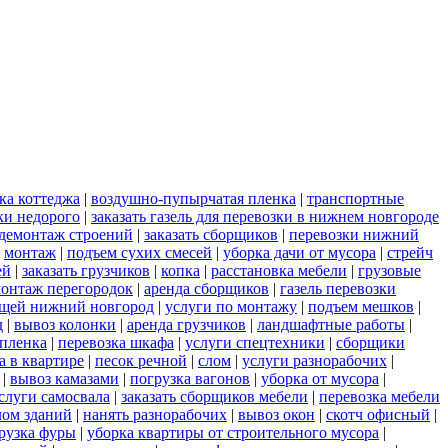
ка коттеджа
|
воздушно-пупырчатая пленка
|
транспортные
ки недорого
|
заказать газель для перевозки в нижнем новгороде
демонтаж строений
|
заказать сборщиков
|
перевозки нижний
|
монтаж
|
подъем сухих смесей
|
уборка дачи от мусора
|
стрейч
ей
|
заказать грузчиков
|
копка
|
расстановка мебели
|
грузовые
онтаж перегородок
|
аренда сборщиков
|
газель перевозки
ещей нижний новгород
|
услуги по монтажу
|
подъем мешков
|
д
|
вывоз колонки
|
аренда грузчиков
|
ландшафтные работы
|
пленка
|
перевозка шкафа
|
услуги спецтехники
|
сборщики
а в квартире
|
песок речной
|
слом
|
услуги разнорабочих
|
|
вывоз камазами
|
погрузка вагонов
|
уборка от мусора
|
слуги самосвала
|
заказать сборщиков мебели
|
перевозка мебели
лом зданий
|
нанять разнорабочих
|
вывоз окон
|
скотч офисный
|
рузка фуры
|
уборка квартиры от строительного мусора
|