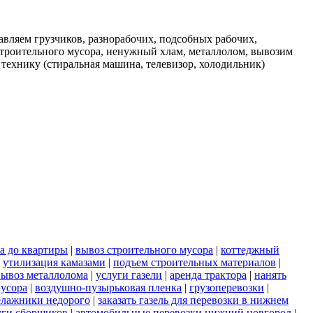
вляем грузчиков, разнорабочих, подсобных рабочих,
строительного мусора, ненужный хлам, металлолом, вывозим
 технику (стиральная машина, телевизор, холодильник)
а до квартиры
|
вывоз строительного мусора
|
коттеджный
|
утилизация камазами
|
подъем строительных материалов
|
вывоз металлолома
|
услуги газели
|
аренда трактора
|
нанять
мусора
|
воздушно-пузырьковая пленка
|
грузоперевозки
|
елажники недорого
|
заказать газель для перевозки в нижнем
уги сборщиков
|
автомобильные перевозки нижний новгород
|