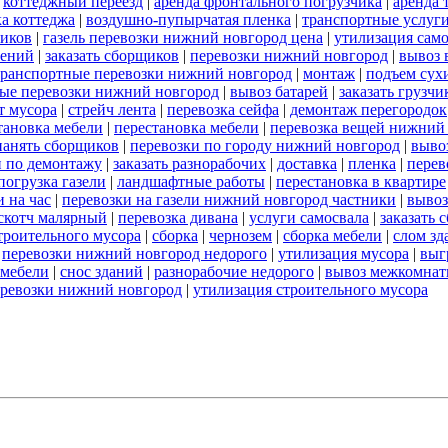
|
коттеджный переезд
|
аренда фронтального погрузчика
|
аренда 
а коттеджа
|
воздушно-пупырчатая пленка
|
транспортные услуг
ников
|
газель перевозки нижний новгород цена
|
утилизация сам
оений
|
заказать сборщиков
|
перевозки нижний новгород
|
вывоз 
транспортные перевозки нижний новгород
|
монтаж
|
подъем сух
ые перевозки нижний новгород
|
вывоз батарей
|
заказать грузчи
т мусора
|
стрейч лента
|
перевозка сейфа
|
демонтаж перегородок
тановка мебели
|
перестановка мебели
|
перевозка вещей нижний
нанять сборщиков
|
перевозки по городу нижний новгород
|
выво
и по демонтажу
|
заказать разнорабочих
|
доставка
|
пленка
|
перев
погрузка газели
|
ландшафтные работы
|
перестановка в квартире
 на час
|
перевозки на газели нижний новгород частники
|
вывоз
скотч малярный
|
перевозка дивана
|
услуги самосвала
|
заказать 
строительного мусора
|
сборка
|
чернозем
|
сборка мебели
|
слом зд
|
перевозки нижний новгород недорого
|
утилизация мусора
|
выг
 мебели
|
снос зданий
|
разнорабочие недорого
|
вывоз межкомнат
еревозки нижний новгород
|
утилизация строительного мусора