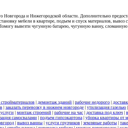
о Новгорода и Нижегородской области. Дополнительно предоста
тановку мебели в квартире, подъем и спуск материалов, вывоз 
. Помогу вывезти чугунную батарею, чугунную ванну, сломанную
 стройматериалов
|
демонтаж зданий
|
рабочие недорого
|
доставк
ов
|
заказать перевозку в нижнем новгороде
|
утилизация газелью
 услуги
|
монтаж строений
|
рабочие на час
|
доставка под ключ
|
зация самосвалами
|
подъем гипсокартона
|
уборка квартиры от 
овгород
|
вывоз ванны
|
услуги грузчиков
|
земляные работы
|
так
ра
|
стрейч пленка
|
перевозка мебели
|
монтаж перегородок
|
усл