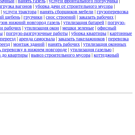
зрачный
|
нанять газель
|
услуги фронтального погрузчика
|
грузка вагонов
|
уборка дачи от строительного мусора
|
|
услуги трактора
|
нанять сборщиков мебели
|
грузоперевозка
ый щебень
|
грузчики
|
снос строений
|
заказать рабочих
|
узов нижний новгород газель
|
утилизация батарей
|
погрузо-
ги рабочих
|
утилизация окон
|
мешки зеленые
|
офисный
ты
|
погрузо-разгрузочные работы
|
уборка квартиры
|
картонные
переезд
|
аренда самосвала
|
заказать такелажников
|
перевозка
реезд
|
монтаж зданий
|
нанять рабочих
|
утилизация оконных
ь перевозку в нижнем новгороде
|
утилизация газелью
|
а до квартиры
|
вывоз строительного мусора
|
коттеджный