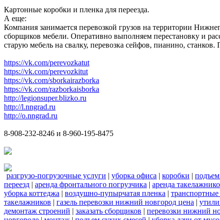
Картонные коробки и пленка для переезда.
А еще:
Компания занимается перевозкой грузов на территории Нижнег
сборщиков мебели. Оперативно выполняем перестановку и расс
старую мебель на свалку, перевозка сейфов, пианино, станков
https://vk.com/perevozkatut
https://vk.com/perevozkitut
https://vk.com/sborkairazborka
https://vk.com/razborkaisborka
http://legionsuper.blizko.ru
http://l.nngrad.ru
http://o.nngrad.ru
8-908-232-8246 и 8-960-195-8475
разгрузо-погрузочные услуги
|
уборка офиса
|
коробки
|
подъем
переезд
|
аренда фронтального погрузчика
|
аренда такелажник
уборка коттеджа
|
воздушно-пупырчатая пленка
|
транспортные
такелажников
|
газель перевозки нижний новгород цена
|
утили
демонтаж строений
|
заказать сборщиков
|
перевозки нижний н
новгороде
|
монтаж
|
подъем сухих смесей
|
уборка дачи от мусо