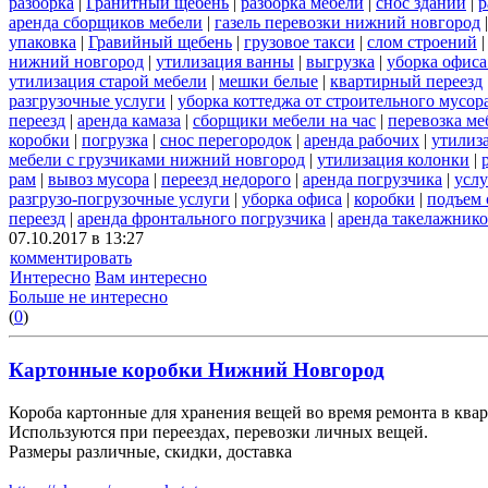
разборка
|
Гранитный щебень
|
разборка мебели
|
снос зданий
|
р
аренда сборщиков мебели
|
газель перевозки нижний новгород
упаковка
|
Гравийный щебень
|
грузовое такси
|
слом строений
нижний новгород
|
утилизация ванны
|
выгрузка
|
уборка офиса
утилизация старой мебели
|
мешки белые
|
квартирный переезд
разгрузочные услуги
|
уборка коттеджа от строительного мусор
переезд
|
аренда камаза
|
сборщики мебели на час
|
перевозка ме
коробки
|
погрузка
|
снос перегородок
|
аренда рабочих
|
утилиз
мебели с грузчиками нижний новгород
|
утилизация колонки
|
рам
|
вывоз мусора
|
переезд недорого
|
аренда погрузчика
|
услу
разгрузо-погрузочные услуги
|
уборка офиса
|
коробки
|
подъем 
переезд
|
аренда фронтального погрузчика
|
аренда такелажник
07.10.2017 в 13:27
комментировать
Интересно
Вам интересно
Больше не интересно
(
0
)
Картонные коробки Нижний Новгород
Короба картонные для хранения вещей во время ремонта в квар
Используются при переездах, перевозки личных вещей.
Размеры различные, скидки, доставка