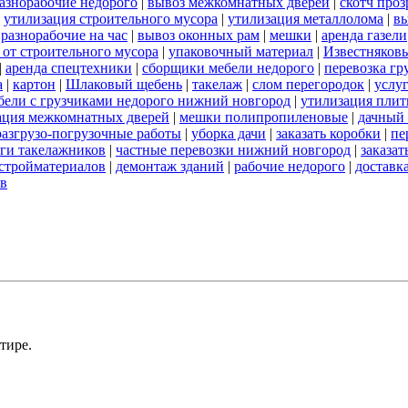
азнорабочие недорого
|
вывоз межкомнатных дверей
|
скотч про
|
утилизация строительного мусора
|
утилизация металлолома
|
вы
|
разнорабочие на час
|
вывоз оконных рам
|
мешки
|
аренда газели
 от строительного мусора
|
упаковочный материал
|
Известняков
|
аренда спецтехники
|
сборщики мебели недорого
|
перевозка гр
а
|
картон
|
Шлаковый щебень
|
такелаж
|
слом перегородок
|
услу
бели с грузчиками недорого нижний новгород
|
утилизация пли
ация межкомнатных дверей
|
мешки полипропиленовые
|
дачный 
разгрузо-погрузочные работы
|
уборка дачи
|
заказать коробки
|
пе
ги такелажников
|
частные перевозки нижний новгород
|
заказат
стройматериалов
|
демонтаж зданий
|
рабочие недорого
|
доставк
ов
тире.