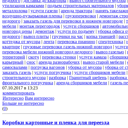
недорого
|
доставка до квартиры
|
вывоз строительного мусора
утилизация камазами
|
подъем строительных материалов
|
уборк
металлолома
|
услуги газели
|
аренда трактора
|
нанять такелаж
воздушно-пузырьковая пленка
|
грузоперевозки
|
демонтаж стр
недорого
|
заказать газель для перевозки в нижнем новгороде
|
мебели
|
монтаж перегородок
|
услуги сборщиков
|
автомобильн
новгород цены
|
демонтаж
|
услуги по подъему
|
уборка офиса о
недорого
|
вывоз плиты
|
грузчики на час
|
копка траншей
|
расс
коттеджа от мусора
|
лента
|
перевозка пианино
|
спецтехника
|
квартире
|
грузовые перевозки газель нижний новгород
|
услуг
перевозка мебели нижний новгород недорого
|
вывоз газелью
|
территорий
|
скотч
|
перевозка стенки
|
услуги камаза
|
сборщики
карьерный
|
снос
|
аренда разнорабочих
|
вывоз старой мебели
|
самосвалами
|
погрузка вагонов
|
уборка от мусора
|
уборка от 
заказать газель
|
услуги погрузчика
|
услуги сборщиков мебели
строительного мусора
|
разборка
|
Гранитный щебень
|
разборка
фронтального погрузчика
|
аренда сборщиков мебели
|
газель п
07.10.2017 в 13:23
комментировать
Интересно
Вам интересно
Больше не интересно
(
0
)
Коробки картонные и пленка для переезда