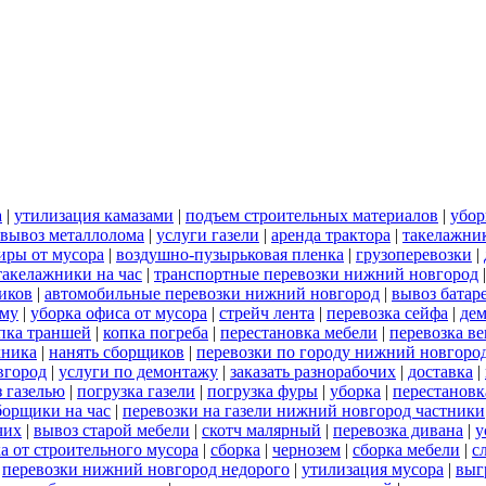
а
|
утилизация камазами
|
подъем строительных материалов
|
убор
вывоз металлолома
|
услуги газели
|
аренда трактора
|
такелажни
иры от мусора
|
воздушно-пузырьковая пленка
|
грузоперевозки
|
такелажники на час
|
транспортные перевозки нижний новгород
иков
|
автомобильные перевозки нижний новгород
|
вывоз батар
ему
|
уборка офиса от мусора
|
стрейч лента
|
перевозка сейфа
|
дем
пка траншей
|
копка погреба
|
перестановка мебели
|
перевозка в
хника
|
нанять сборщиков
|
перевозки по городу нижний новгоро
вгород
|
услуги по демонтажу
|
заказать разнорабочих
|
доставка
|
 газелью
|
погрузка газели
|
погрузка фуры
|
уборка
|
перестановк
борщики на час
|
перевозки на газели нижний новгород частники
чих
|
вывоз старой мебели
|
скотч малярный
|
перевозка дивана
|
у
а от строительного мусора
|
сборка
|
чернозем
|
сборка мебели
|
с
|
перевозки нижний новгород недорого
|
утилизация мусора
|
выг