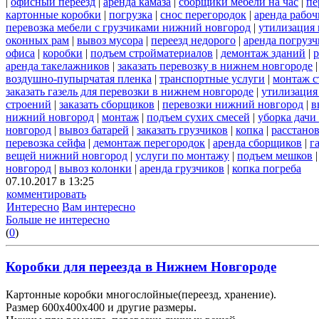
|
офисный переезд
|
аренда камаза
|
сборщики мебели на час
|
пе
картонные коробки
|
погрузка
|
снос перегородок
|
аренда рабоч
перевозка мебели с грузчиками нижний новгород
|
утилизация
оконных рам
|
вывоз мусора
|
переезд недорого
|
аренда погрузч
офиса
|
коробки
|
подъем стройматериалов
|
демонтаж зданий
|
р
аренда такелажников
|
заказать перевозку в нижнем новгороде
воздушно-пупырчатая пленка
|
транспортные услуги
|
монтаж с
заказать газель для перевозки в нижнем новгороде
|
утилизация
строений
|
заказать сборщиков
|
перевозки нижний новгород
|
в
нижний новгород
|
монтаж
|
подъем сухих смесей
|
уборка дачи
новгород
|
вывоз батарей
|
заказать грузчиков
|
копка
|
расстано
перевозка сейфа
|
демонтаж перегородок
|
аренда сборщиков
|
г
вещей нижний новгород
|
услуги по монтажу
|
подъем мешков
новгород
|
вывоз колонки
|
аренда грузчиков
|
копка погреба
07.10.2017 в 13:25
комментировать
Интересно
Вам интересно
Больше не интересно
(
0
)
Коробки для переезда в Нижнем Новгороде
Картонные коробки многослойные(переезд, хранение).
Размер 600х400х400 и другие размеры.