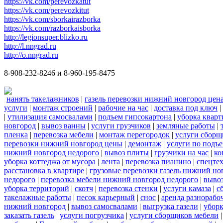
https://vk.com/perevozkatut
https://vk.com/perevozkitut
https://vk.com/sborkairazborka
https://vk.com/razborkaisborka
http://legionsuper.blizko.ru
http://l.nngrad.ru
http://o.nngrad.ru
8-908-232-8246 и 8-960-195-8475
нанять такелажников
|
газель перевозки нижний новгород цен
услуги
|
монтаж строений
|
рабочие на час
|
доставка под ключ
|
|
утилизация самосвалами
|
подъем гипсокартона
|
уборка кварт
новгород
|
вывоз ванны
|
услуги грузчиков
|
земляные работы
|
пленка
|
перевозка мебели
|
монтаж перегородок
|
услуги сборщ
перевозки нижний новгород цены
|
демонтаж
|
услуги по подъ
нижний новгород недорого
|
вывоз плиты
|
грузчики на час
|
ко
уборка коттеджа от мусора
|
лента
|
перевозка пианино
|
спецте
расстановка в квартире
|
грузовые перевозки газель нижний но
недорого
|
перевозка мебели нижний новгород недорого
|
вывоз
уборка территорий
|
скотч
|
перевозка стенки
|
услуги камаза
|
с
такелажные работы
|
песок карьерный
|
снос
|
аренда разнорабо
нижний новгород
|
вывоз самосвалами
|
выгрузка газели
|
уборк
заказать газель
|
услуги погрузчика
|
услуги сборщиков мебели