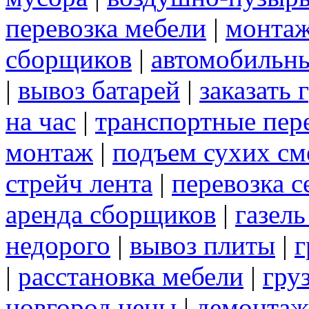
перевозка мебели
|
монтаж
сборщиков
|
автомобильны
|
вывоз батарей
|
заказать 
на час
|
транспортные пер
монтаж
|
подъем сухих см
стрейч лента
|
перевозка с
аренда сборщиков
|
газел
недорого
|
вывоз плиты
|
г
|
расстановка мебели
|
гру
новгород цены
|
демонтаж