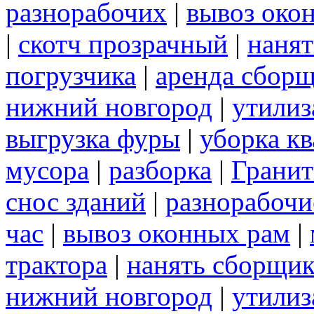
разнорабочих
|
вывоз око
|
скотч прозрачный
|
нанят
погрузчика
|
аренда сборщ
нижний новгород
|
утилиз
выгрузка фуры
|
уборка кв
мусора
|
разборка
|
Грани
снос зданий
|
разнорабочи
час
|
вывоз оконных рам
|
трактора
|
нанять сборщик
нижний новгород
|
утилиз