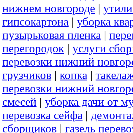
нижнем новгороде
|
утили
гипсокартона
|
уборка ква
пузырьковая пленка
|
пере
перегородок
|
услуги сбо
перевозки нижний новгор
грузчиков
|
копка
|
такела
перевозки нижний новгор
смесей
|
уборка дачи от м
перевозка сейфа
|
демонта
сборщиков
|
газель перев