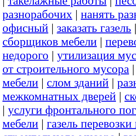
|
такелажные работы
|
пес
разнорабочих
|
нанять ра
офисный
|
заказать газель
сборщиков мебели
|
перев
недорого
|
утилизация му
от строительного мусора
мебели
|
слом зданий
|
раз
межкомнатных дверей
|
ск
|
услуги фронтального по
мебели
|
газель перевозки