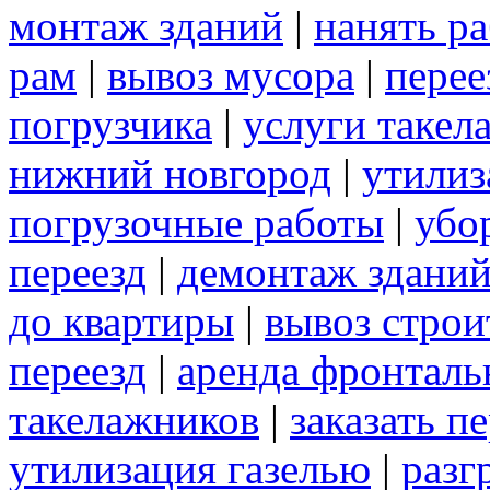
монтаж зданий
|
нанять р
рам
|
вывоз мусора
|
перее
погрузчика
|
услуги такел
нижний новгород
|
утилиз
погрузочные работы
|
убо
переезд
|
демонтаж здани
до квартиры
|
вывоз строи
переезд
|
аренда фронталь
такелажников
|
заказать п
утилизация газелью
|
разг