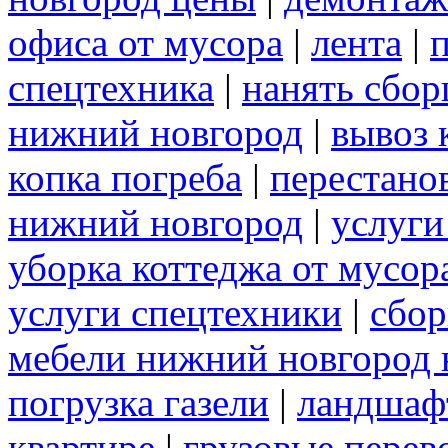
офиса от мусора
|
лента
|
спецтехника
|
нанять сбо
нижний новгород
|
вывоз 
копка погреба
|
перестано
нижний новгород
|
услуги
уборка коттеджа от мусор
услуги спецтехники
|
сбор
мебели нижний новгород 
погрузка газели
|
ландшаф
квартире
|
грузовые перев