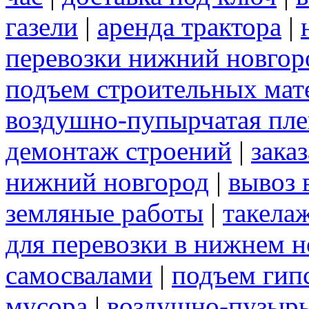
газели
|
аренда трактора
|
перевозки нижний новгор
подъем строительных мат
воздушно-пупырчатая пле
демонтаж строений
|
зака
нижний новгород
|
вывоз 
земляные работы
|
такела
для перевозки в нижнем н
самосвалами
|
подъем гип
мусора
|
воздушно-пузырь