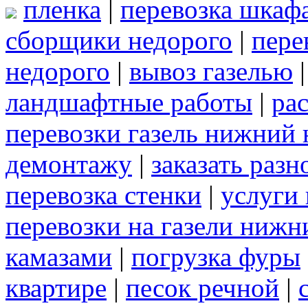
пленка
|
перевозка шкаф
сборщики недорого
|
пере
недорого
|
вывоз газелью
ландшафтные работы
|
рас
перевозки газель нижний 
демонтажу
|
заказать раз
перевозка стенки
|
услуги 
перевозки на газели нижн
камазами
|
погрузка фуры
квартире
|
песок речной
|