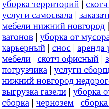
уборка территорий
|
скот
услуги самосвала
|
заказа
мебели нижний новгород
вагонов
|
уборка от мусор
карьерный
|
снос
|
аренда 
мебели
|
скотч офисный
|
погрузчика
|
услуги сбор
нижний новгород недорог
выгрузка газели
|
уборка о
сборка
|
чернозем
|
сборка