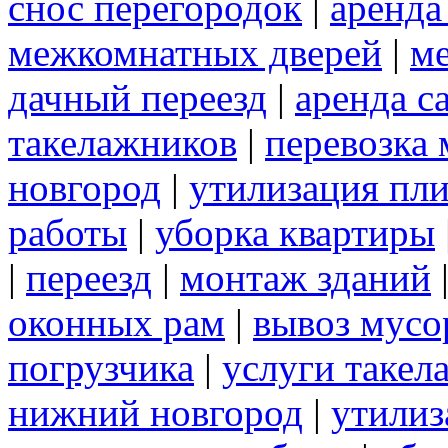
снос перегородок
|
аренда
межкомнатных дверей
|
м
дачный переезд
|
аренда с
такелажников
|
перевозка
новгород
|
утилизация пл
работы
|
уборка квартиры
|
переезд
|
монтаж зданий
оконных рам
|
вывоз мусо
погрузчика
|
услуги такел
нижний новгород
|
утилиз