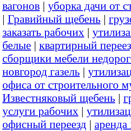
вагонов
|
уборка дачи от 
|
Гравийный щебень
|
груз
заказать рабочих
|
утилиза
белые
|
квартирный перее
сборщики мебели недорог
новгород газель
|
утилиза
офиса от строительного м
Известняковый щебень
|
г
услуги рабочих
|
утилизац
офисный переезд
|
аренда 