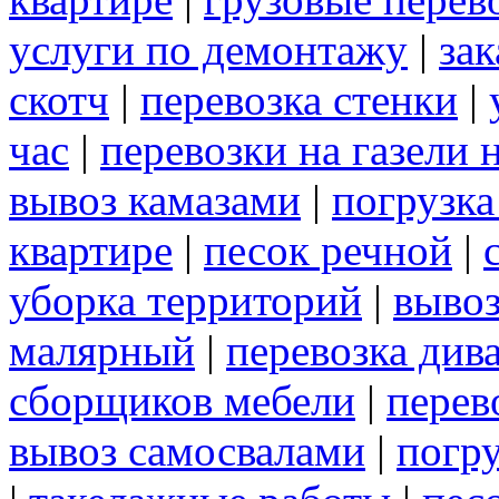
услуги по демонтажу
|
зак
скотч
|
перевозка стенки
|
час
|
перевозки на газели
вывоз камазами
|
погрузк
квартире
|
песок речной
|
уборка территорий
|
вывоз
малярный
|
перевозка див
сборщиков мебели
|
перев
вывоз самосвалами
|
погру