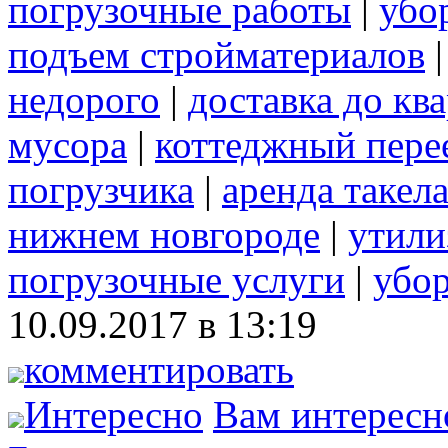
погрузочные работы
|
убо
подъем стройматериалов
недорого
|
доставка до кв
мусора
|
коттеджный пере
погрузчика
|
аренда такел
нижнем новгороде
|
утили
погрузочные услуги
|
убор
10.09.2017 в 13:19
комментировать
Интересно
Вам интересн