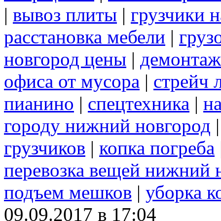
|
вывоз плиты
|
грузчики н
расстановка мебели
|
груз
новгород цены
|
демонтаж
офиса от мусора
|
стрейч 
пианино
|
спецтехника
|
н
городу нижний новгород
грузчиков
|
копка погреба
перевозка вещей нижний 
подъем мешков
|
уборка к
09.09.2017 в 17:04