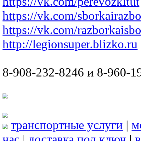
https://vk.com/perevozkitut
https://vk.com/sborkairazb
https://vk.com/razborkaisb
http://legionsuper.blizko.ru
8-908-232-8246 и 8-960-1
транспортные услуги
|
м
час
|
доставка под ключ
|
в