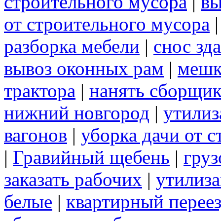
строительного мусора
|
вы
от строительного мусора
разборка мебели
|
снос зд
вывоз оконных рам
|
меш
трактора
|
нанять сборщик
нижний новгород
|
утилиз
вагонов
|
уборка дачи от 
|
Гравийный щебень
|
груз
заказать рабочих
|
утилиза
белые
|
квартирный перее