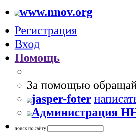
www.nnov.org
Регистрация
Вход
Помощь
За помощью обращай
jasper-foter
написат
Администрация Н
поиск по сайту