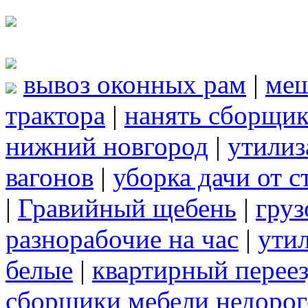
вывоз оконных рам
|
ме
трактора
|
нанять сборщик
нижний новгород
|
утилиз
вагонов
|
уборка дачи от 
|
Гравийный щебень
|
груз
разнорабочие на час
|
ути
белые
|
квартирный перее
сборщики мебели недорог