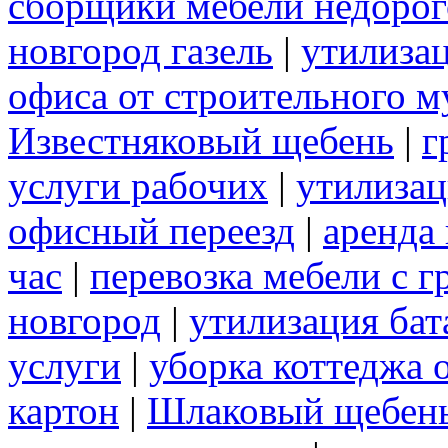
сборщики мебели недорог
новгород газель
|
утилиза
офиса от строительного м
Известняковый щебень
|
г
услуги рабочих
|
утилизац
офисный переезд
|
аренда 
час
|
перевозка мебели с 
новгород
|
утилизация бат
услуги
|
уборка коттеджа 
картон
|
Шлаковый щебен