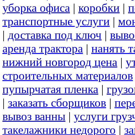
уборка офиса
|
коробки
|
п
транспортные услуги
|
мо
|
доставка под ключ
|
выво
аренда трактора
|
нанять 
нижний новгород цена
|
у
строительных материалов
пупырчатая пленка
|
грузо
|
заказать сборщиков
|
пер
вывоз ванны
|
услуги груз
такелажники недорого
|
за