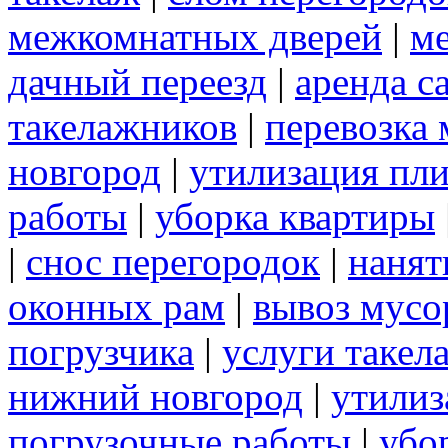
межкомнатных дверей
|
м
дачный переезд
|
аренда с
такелажников
|
перевозка
новгород
|
утилизация пл
работы
|
уборка квартиры
|
снос перегородок
|
нанят
оконных рам
|
вывоз мусо
погрузчика
|
услуги такел
нижний новгород
|
утилиз
погрузочные работы
|
убо