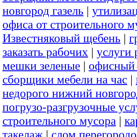
новгород газель
|
утилиза
офиса от строительного м
Известняковый щебень
|
г
заказать рабочих
|
услуги 
мешки зеленые
|
офисный 
сборщики мебели на час
|
недорого нижний новгоро
погрузо-разгрузочные усл
строительного мусора
|
ка
такелаж
|
слом перегородо