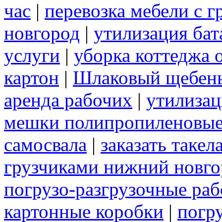
час
|
перевозка мебели с 
новгород
|
утилизация бат
услуги
|
уборка коттеджа 
картон
|
Шлаковый щебен
аренда рабочих
|
утилиза
мешки полипропиленовы
самосвала
|
заказать таке
грузчиками нижний новго
погрузо-разгрузочные ра
картонные коробки
|
погр