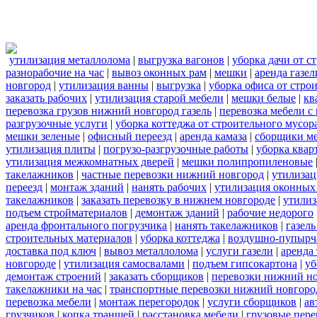
утилизация металлолома
|
выгрузка вагонов
|
уборка дачи от с
разнорабочие на час
|
вывоз оконных рам
|
мешки
|
аренда газел
новгород
|
утилизация ванны
|
выгрузка
|
уборка офиса от стро
заказать рабочих
|
утилизация старой мебели
|
мешки белые
|
кв
перевозка грузов нижний новгород газель
|
перевозка мебели с
разгрузочные услуги
|
уборка коттеджа от строительного мусор
мешки зеленые
|
офисный переезд
|
аренда камаза
|
сборщики ме
утилизация плиты
|
погрузо-разгрузочные работы
|
уборка квар
утилизация межкомнатных дверей
|
мешки полипропиленовые
такелажников
|
частные перевозки нижний новгород
|
утилизац
переезд
|
монтаж зданий
|
нанять рабочих
|
утилизация оконных
такелажников
|
заказать перевозку в нижнем новгороде
|
утилиз
подъем стройматериалов
|
демонтаж зданий
|
рабочие недорого
аренда фронтального погрузчика
|
нанять такелажников
|
газел
строительных материалов
|
уборка коттеджа
|
воздушно-пупырч
доставка под ключ
|
вывоз металлолома
|
услуги газели
|
аренда
новгороде
|
утилизация самосвалами
|
подъем гипсокартона
|
уб
демонтаж строений
|
заказать сборщиков
|
перевозки нижний н
такелажники на час
|
транспортные перевозки нижний новгоро
перевозка мебели
|
монтаж перегородок
|
услуги сборщиков
|
ав
грузчиков
|
копка траншей
|
расстановка мебели
|
грузовые пер