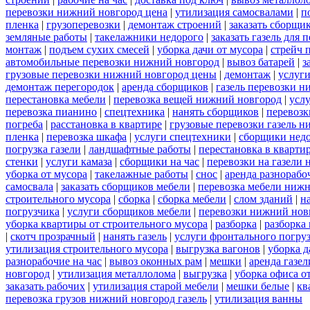
перевозки нижний новгород цена
|
утилизация самосвалами
|
п
пленка
|
грузоперевозки
|
демонтаж строений
|
заказать сборщи
земляные работы
|
такелажники недорого
|
заказать газель для
монтаж
|
подъем сухих смесей
|
уборка дачи от мусора
|
стрейч 
автомобильные перевозки нижний новгород
|
вывоз батарей
|
з
грузовые перевозки нижний новгород цены
|
демонтаж
|
услуги
демонтаж перегородок
|
аренда сборщиков
|
газель перевозки 
перестановка мебели
|
перевозка вещей нижний новгород
|
усл
перевозка пианино
|
спецтехника
|
нанять сборщиков
|
перевозк
погреба
|
расстановка в квартире
|
грузовые перевозки газель 
пленка
|
перевозка шкафа
|
услуги спецтехники
|
сборщики нед
погрузка газели
|
ландшафтные работы
|
перестановка в кварти
стенки
|
услуги камаза
|
сборщики на час
|
перевозки на газели
уборка от мусора
|
такелажные работы
|
снос
|
аренда разнорабо
самосвала
|
заказать сборщиков мебели
|
перевозка мебели ниж
строительного мусора
|
сборка
|
сборка мебели
|
слом зданий
|
н
погрузчика
|
услуги сборщиков мебели
|
перевозки нижний нов
уборка квартиры от строительного мусора
|
разборка
|
разборка
|
скотч прозрачный
|
нанять газель
|
услуги фронтального погру
утилизация строительного мусора
|
выгрузка вагонов
|
уборка д
разнорабочие на час
|
вывоз оконных рам
|
мешки
|
аренда газел
новгород
|
утилизация металлолома
|
выгрузка
|
уборка офиса о
заказать рабочих
|
утилизация старой мебели
|
мешки белые
|
кв
перевозка грузов нижний новгород газель
|
утилизация ванны