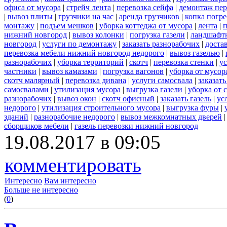
офиса от мусора
|
стрейч лента
|
перевозка сейфа
|
демонтаж пер
|
вывоз плиты
|
грузчики на час
|
аренда грузчиков
|
копка погре
монтажу
|
подъем мешков
|
уборка коттеджа от мусора
|
лента
|
п
нижний новгород
|
вывоз колонки
|
погрузка газели
|
ландшафт
новгород
|
услуги по демонтажу
|
заказать разнорабочих
|
доста
перевозка мебели нижний новгород недорого
|
вывоз газелью
|
разнорабочих
|
уборка территорий
|
скотч
|
перевозка стенки
|
ус
частники
|
вывоз камазами
|
погрузка вагонов
|
уборка от мусор
скотч малярный
|
перевозка дивана
|
услуги самосвала
|
заказат
самосвалами
|
утилизация мусора
|
выгрузка газели
|
уборка от 
разнорабочих
|
вывоз окон
|
скотч офисный
|
заказать газель
|
ус
недорого
|
утилизация строительного мусора
|
выгрузка фуры
|
зданий
|
разнорабочие недорого
|
вывоз межкомнатных дверей
сборщиков мебели
|
газель перевозки нижний новгород
19.08.2017 в 09:05
комментировать
Интересно
Вам интересно
Больше не интересно
(
0
)