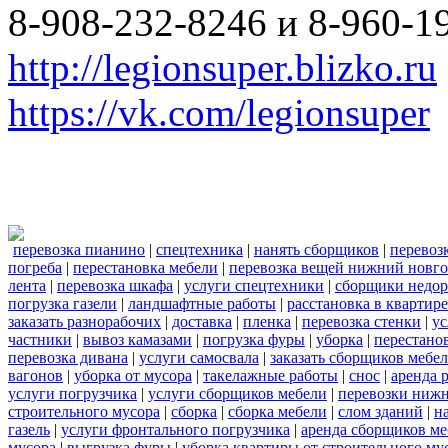
8-908-232-8246 и 8-960-1
http://legionsuper.blizko.ru
https://vk.com/legionsuper
перевозка пианино
|
спецтехника
|
нанять сборщиков
|
перевоз
погреба
|
перестановка мебели
|
перевозка вещей нижний новг
лента
|
перевозка шкафа
|
услуги спецтехники
|
сборщики недор
погрузка газели
|
ландшафтные работы
|
расстановка в квартире
заказать разнорабочих
|
доставка
|
пленка
|
перевозка стенки
|
ус
частники
|
вывоз камазами
|
погрузка фуры
|
уборка
|
перестанов
перевозка дивана
|
услуги самосвала
|
заказать сборщиков мебе
вагонов
|
уборка от мусора
|
такелажные работы
|
снос
|
аренда 
услуги погрузчика
|
услуги сборщиков мебели
|
перевозки нижн
строительного мусора
|
сборка
|
сборка мебели
|
слом зданий
|
н
газель
|
услуги фронтального погрузчика
|
аренда сборщиков м
мусора
|
выгрузка фуры
|
уборка квартиры от строительного му