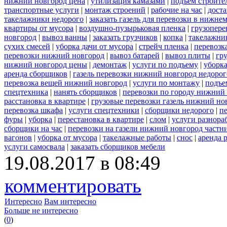
нижний новгород цена
|
утилизация камазами
|
подъем строите
транспортные услуги
|
монтаж строений
|
рабочие на час
|
доста
такелажники недорого
|
заказать газель для перевозки в нижне
квартиры от мусора
|
воздушно-пузырьковая пленка
|
грузопере
новгород
|
вывоз ванны
|
заказать грузчиков
|
копка
|
такелажник
сухих смесей
|
уборка дачи от мусора
|
стрейч пленка
|
перевозк
перевозки нижний новгород
|
вывоз батарей
|
вывоз плиты
|
гру
нижний новгород цены
|
демонтаж
|
услуги по подъему
|
уборка
аренда сборщиков
|
газель перевозки нижний новгород недорог
перевозка вещей нижний новгород
|
услуги по монтажу
|
подъе
спецтехника
|
нанять сборщиков
|
перевозки по городу нижний
расстановка в квартире
|
грузовые перевозки газель нижний но
перевозка шкафа
|
услуги спецтехники
|
сборщики недорого
|
п
фуры
|
уборка
|
перестановка в квартире
|
слом
|
услуги разнора
сборщики на час
|
перевозки на газели нижний новгород частн
вагонов
|
уборка от мусора
|
такелажные работы
|
снос
|
аренда 
услуги самосвала
|
заказать сборщиков мебели
19.08.2017 в 08:49
комментировать
Интересно
Вам интересно
Больше не интересно
(
0
)