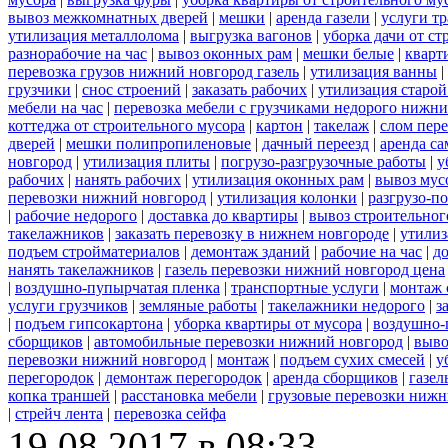
вывоз межкомнатных дверей
|
мешки
|
аренда газели
|
услуги тр
утилизация металлолома
|
выгрузка вагонов
|
уборка дачи от ст
разнорабочие на час
|
вывоз оконных рам
|
мешки белые
|
кварт
перевозка грузов нижний новгород газель
|
утилизация ванны
|
грузчики
|
снос строений
|
заказать рабочих
|
утилизация старой
мебели на час
|
перевозка мебели с грузчиками недорого нижн
коттеджа от строительного мусора
|
картон
|
такелаж
|
слом пер
дверей
|
мешки полипропиленовые
|
дачный переезд
|
аренда са
новгород
|
утилизация плиты
|
погрузо-разгрузочные работы
|
у
рабочих
|
нанять рабочих
|
утилизация оконных рам
|
вывоз мус
перевозки нижний новгород
|
утилизация колонки
|
разгрузо-п
|
рабочие недорого
|
доставка до квартиры
|
вывоз строительног
такелажников
|
заказать перевозку в нижнем новгороде
|
утилиз
подъем стройматериалов
|
демонтаж зданий
|
рабочие на час
|
д
нанять такелажников
|
газель перевозки нижний новгород цена
|
воздушно-пупырчатая пленка
|
транспортные услуги
|
монтаж 
услуги грузчиков
|
земляные работы
|
такелажники недорого
|
з
|
подъем гипсокартона
|
уборка квартиры от мусора
|
воздушно-
сборщиков
|
автомобильные перевозки нижний новгород
|
выво
перевозки нижний новгород
|
монтаж
|
подъем сухих смесей
|
у
перегородок
|
демонтаж перегородок
|
аренда сборщиков
|
газел
копка траншей
|
расстановка мебели
|
грузовые перевозки нижн
|
стрейч лента
|
перевозка сейфа
19.08.2017 в 08:33