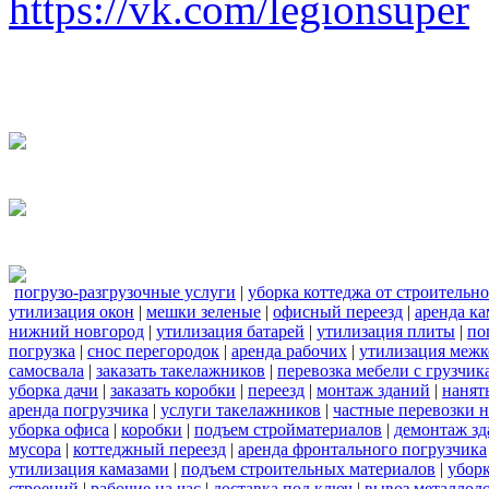
https://vk.com/legionsuper
погрузо-разгрузочные услуги
|
уборка коттеджа от строительн
утилизация окон
|
мешки зеленые
|
офисный переезд
|
аренда ка
нижний новгород
|
утилизация батарей
|
утилизация плиты
|
по
погрузка
|
снос перегородок
|
аренда рабочих
|
утилизация межк
самосвала
|
заказать такелажников
|
перевозка мебели с грузчи
уборка дачи
|
заказать коробки
|
переезд
|
монтаж зданий
|
нанят
аренда погрузчика
|
услуги такелажников
|
частные перевозки 
уборка офиса
|
коробки
|
подъем стройматериалов
|
демонтаж з
мусора
|
коттеджный переезд
|
аренда фронтального погрузчика
утилизация камазами
|
подъем строительных материалов
|
уборк
строений
|
рабочие на час
|
доставка под ключ
|
вывоз металлол