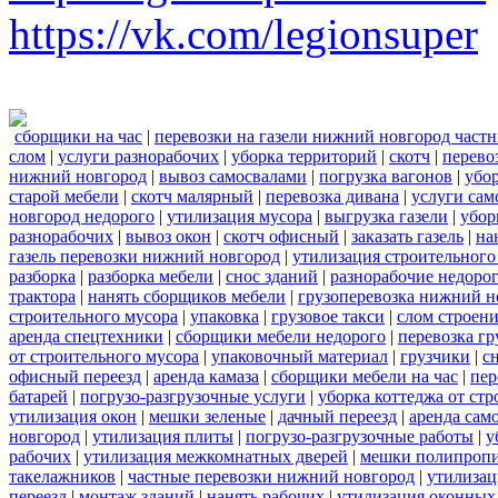
https://vk.com/legionsuper
сборщики на час
|
перевозки на газели нижний новгород част
слом
|
услуги разнорабочих
|
уборка территорий
|
скотч
|
перево
нижний новгород
|
вывоз самосвалами
|
погрузка вагонов
|
убор
старой мебели
|
скотч малярный
|
перевозка дивана
|
услуги сам
новгород недорого
|
утилизация мусора
|
выгрузка газели
|
убор
разнорабочих
|
вывоз окон
|
скотч офисный
|
заказать газель
|
на
газель перевозки нижний новгород
|
утилизация строительного
разборка
|
разборка мебели
|
снос зданий
|
разнорабочие недоро
трактора
|
нанять сборщиков мебели
|
грузоперевозка нижний н
строительного мусора
|
упаковка
|
грузовое такси
|
слом строен
аренда спецтехники
|
сборщики мебели недорого
|
перевозка гр
от строительного мусора
|
упаковочный материал
|
грузчики
|
с
офисный переезд
|
аренда камаза
|
сборщики мебели на час
|
пер
батарей
|
погрузо-разгрузочные услуги
|
уборка коттеджа от ст
утилизация окон
|
мешки зеленые
|
дачный переезд
|
аренда сам
новгород
|
утилизация плиты
|
погрузо-разгрузочные работы
|
у
рабочих
|
утилизация межкомнатных дверей
|
мешки полипроп
такелажников
|
частные перевозки нижний новгород
|
утилизац
переезд
|
монтаж зданий
|
нанять рабочих
|
утилизация оконных