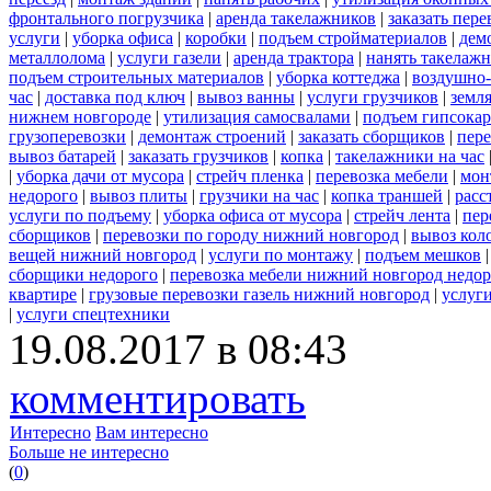
фронтального погрузчика
|
аренда такелажников
|
заказать пер
услуги
|
уборка офиса
|
коробки
|
подъем стройматериалов
|
дем
металлолома
|
услуги газели
|
аренда трактора
|
нанять такелаж
подъем строительных материалов
|
уборка коттеджа
|
воздушно-
час
|
доставка под ключ
|
вывоз ванны
|
услуги грузчиков
|
земл
нижнем новгороде
|
утилизация самосвалами
|
подъем гипсокар
грузоперевозки
|
демонтаж строений
|
заказать сборщиков
|
пер
вывоз батарей
|
заказать грузчиков
|
копка
|
такелажники на час
|
уборка дачи от мусора
|
стрейч пленка
|
перевозка мебели
|
мон
недорого
|
вывоз плиты
|
грузчики на час
|
копка траншей
|
расс
услуги по подъему
|
уборка офиса от мусора
|
стрейч лента
|
пер
сборщиков
|
перевозки по городу нижний новгород
|
вывоз кол
вещей нижний новгород
|
услуги по монтажу
|
подъем мешков
сборщики недорого
|
перевозка мебели нижний новгород недор
квартире
|
грузовые перевозки газель нижний новгород
|
услуг
|
услуги спецтехники
19.08.2017 в 08:43
комментировать
Интересно
Вам интересно
Больше не интересно
(
0
)