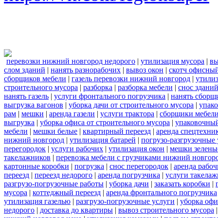
перевозки нижний новгород недорого
|
утилизация мусора
|
вы
слом зданий
|
нанять разнорабочих
|
вывоз окон
|
скотч офисны
сборщиков мебели
|
газель перевозки нижний новгород
|
утилиз
строительного мусора
|
разборка
|
разборка мебели
|
снос здани
нанять газель
|
услуги фронтального погрузчика
|
нанять сборщ
выгрузка вагонов
|
уборка дачи от строительного мусора
|
упако
рам
|
мешки
|
аренда газели
|
услуги трактора
|
сборщики мебели
выгрузка
|
уборка офиса от строительного мусора
|
упаковочный
мебели
|
мешки белые
|
квартирный переезд
|
аренда спецтехни
нижний новгород
|
утилизация батарей
|
погрузо-разгрузочные 
перегородок
|
услуги рабочих
|
утилизация окон
|
мешки зелены
такелажников
|
перевозка мебели с грузчиками нижний новгор
картонные коробки
|
погрузка
|
снос перегородок
|
аренда рабоч
переезд
|
переезд недорого
|
аренда погрузчика
|
услуги такела
разгрузо-погрузочные работы
|
уборка дачи
|
заказать коробки
|
мусора
|
коттеджный переезд
|
аренда фронтального погрузчика
утилизация газелью
|
разгрузо-погрузочные услуги
|
уборка офи
недорого
|
доставка до квартиры
|
вывоз строительного мусора