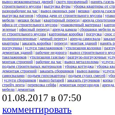
вывоз межкомнатных дверей
|
скотч прозрачный
|
нанять газель
строительного мусора
|
выгрузка фуры
|
уборка квартиры от ст
разнорабочие на час
|
вывоз оконных рам
|
мешки
|
аренда газел
выгрузка вагонов
|
уборка дачи от строительного мусора
|
упако
мебели
|
мешки белые
|
квартирный переезд
|
аренда спецтехни
офиса от строительного мусора
|
упаковочный материал
|
карто
зеленые
|
офисный переезд
|
аренда камаза
|
сборщики мебели на
от строительного мусора
|
картонные коробки
|
погрузка
|
снос 
полипропиленовые
|
дачный переезд
|
аренда самосвала
|
заказа
квартиры
|
заказать коробки
|
переезд
|
монтаж зданий
|
нанять 
погрузчика
|
услуги такелажников
|
утилизация колонки
|
разгр
демонтаж зданий
|
рабочие недорого
|
вывоз строительного мус
такелажников
|
утилизация газелью
|
разгрузо-погрузочные усл
монтаж строений
|
рабочие на час
|
вывоз металлолома
|
услуги 
подъем строительных материалов
|
уборка коттеджа
|
уборка кв
демонтаж строений
|
заказать сборщиков
|
вывоз ванны
|
услуги
самосвалами
|
подъем гипсокартона
|
подъем сухих смесей
|
убо
|
услуги сборщиков
|
вывоз батарей
|
заказать грузчиков
|
копка
стрейч лента
|
перевозка сейфа
|
демонтаж перегородок
|
аренда
мебели
|
демонтаж
01.08.2017 в 07:50
комментировать