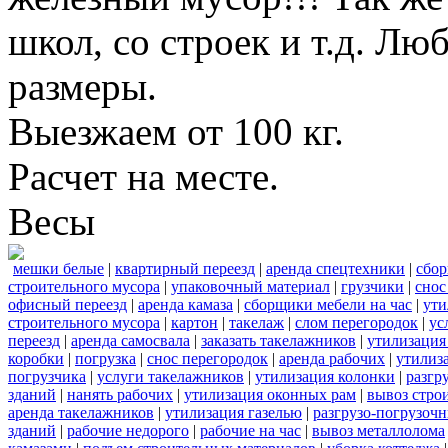
школ, со строек и т.д. Лю
размеры.
Выезжаем от 100 кг.
Расчет на месте.
Весы
мешки белые
|
квартирный переезд
|
аренда спецтехники
|
сбор
строительного мусора
|
упаковочный материал
|
грузчики
|
снос
офисный переезд
|
аренда камаза
|
сборщики мебели на час
|
ути
строительного мусора
|
картон
|
такелаж
|
слом перегородок
|
ус
переезд
|
аренда самосвала
|
заказать такелажников
|
утилизация
коробки
|
погрузка
|
снос перегородок
|
аренда рабочих
|
утилиз
погрузчика
|
услуги такелажников
|
утилизация колонки
|
разгр
зданий
|
нанять рабочих
|
утилизация оконных рам
|
вывоз стро
аренда такелажников
|
утилизация газелью
|
разгрузо-погрузоч
зданий
|
рабочие недорого
|
рабочие на час
|
вывоз металлолома