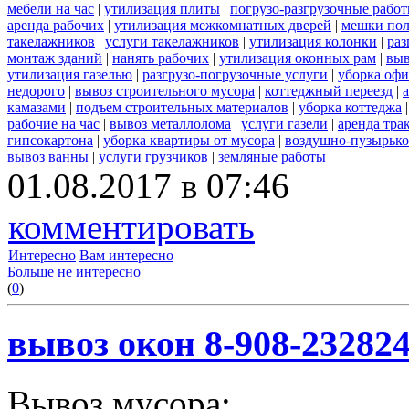
мебели на час
|
утилизация плиты
|
погрузо-разгрузочные рабо
аренда рабочих
|
утилизация межкомнатных дверей
|
мешки по
такелажников
|
услуги такелажников
|
утилизация колонки
|
раз
монтаж зданий
|
нанять рабочих
|
утилизация оконных рам
|
выв
утилизация газелью
|
разгрузо-погрузочные услуги
|
уборка офи
недорого
|
вывоз строительного мусора
|
коттеджный переезд
|
камазами
|
подъем строительных материалов
|
уборка коттеджа
рабочие на час
|
вывоз металлолома
|
услуги газели
|
аренда тра
гипсокартона
|
уборка квартиры от мусора
|
воздушно-пузырько
вывоз ванны
|
услуги грузчиков
|
земляные работы
01.08.2017 в 07:46
комментировать
Интересно
Вам интересно
Больше не интересно
(
0
)
вывоз окон 8-908-23282
Вывоз мусора: