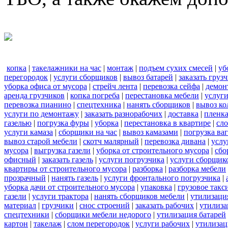
копка
|
такелажники на час
|
монтаж
|
подъем сухих смесей
|
уб
перегородок
|
услуги сборщиков
|
вывоз батарей
|
заказать груз
уборка офиса от мусора
|
стрейч лента
|
перевозка сейфа
|
демон
аренда грузчиков
|
копка погреба
|
перестановка мебели
|
услуг
перевозка пианино
|
спецтехника
|
нанять сборщиков
|
вывоз ко
услуги по демонтажу
|
заказать разнорабочих
|
доставка
|
пленк
газелью
|
погрузка фуры
|
уборка
|
перестановка в квартире
|
сл
услуги камаза
|
сборщики на час
|
вывоз камазами
|
погрузка ва
вывоз старой мебели
|
скотч малярный
|
перевозка дивана
|
услу
мусора
|
выгрузка газели
|
уборка от строительного мусора
|
сбо
офисный
|
заказать газель
|
услуги погрузчика
|
услуги сборщик
квартиры от строительного мусора
|
разборка
|
разборка мебели
прозрачный
|
нанять газель
|
услуги фронтального погрузчика
|
уборка дачи от строительного мусора
|
упаковка
|
грузовое такс
газели
|
услуги трактора
|
нанять сборщиков мебели
|
утилизаци
материал
|
грузчики
|
снос строений
|
заказать рабочих
|
утилиза
спецтехники
|
сборщики мебели недорого
|
утилизация батарей
картон
|
такелаж
|
слом перегородок
|
услуги рабочих
|
утилизац