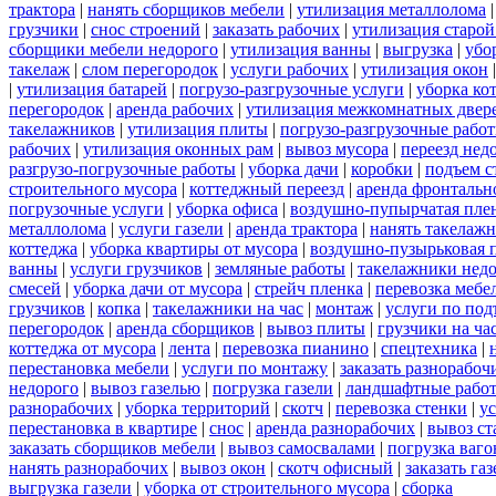
трактора
|
нанять сборщиков мебели
|
утилизация металлолома
грузчики
|
снос строений
|
заказать рабочих
|
утилизация старой
сборщики мебели недорого
|
утилизация ванны
|
выгрузка
|
убо
такелаж
|
слом перегородок
|
услуги рабочих
|
утилизация окон
|
утилизация батарей
|
погрузо-разгрузочные услуги
|
уборка ко
перегородок
|
аренда рабочих
|
утилизация межкомнатных двер
такелажников
|
утилизация плиты
|
погрузо-разгрузочные рабо
рабочих
|
утилизация оконных рам
|
вывоз мусора
|
переезд нед
разгрузо-погрузочные работы
|
уборка дачи
|
коробки
|
подъем с
строительного мусора
|
коттеджный переезд
|
аренда фронтальн
погрузочные услуги
|
уборка офиса
|
воздушно-пупырчатая пле
металлолома
|
услуги газели
|
аренда трактора
|
нанять такелаж
коттеджа
|
уборка квартиры от мусора
|
воздушно-пузырьковая 
ванны
|
услуги грузчиков
|
земляные работы
|
такелажники нед
смесей
|
уборка дачи от мусора
|
стрейч пленка
|
перевозка мебе
грузчиков
|
копка
|
такелажники на час
|
монтаж
|
услуги по под
перегородок
|
аренда сборщиков
|
вывоз плиты
|
грузчики на ча
коттеджа от мусора
|
лента
|
перевозка пианино
|
спецтехника
|
перестановка мебели
|
услуги по монтажу
|
заказать разнорабоч
недорого
|
вывоз газелью
|
погрузка газели
|
ландшафтные рабо
разнорабочих
|
уборка территорий
|
скотч
|
перевозка стенки
|
ус
перестановка в квартире
|
снос
|
аренда разнорабочих
|
вывоз ст
заказать сборщиков мебели
|
вывоз самосвалами
|
погрузка ваго
нанять разнорабочих
|
вывоз окон
|
скотч офисный
|
заказать газ
выгрузка газели
|
уборка от строительного мусора
|
сборка