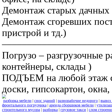
Демонтаж старых дачных 
Демонтаж сгоревших постр
пристрой и тд.)
––––––––––––––––––––––
Погрузо – разгрузочные р
контейнеры, склады )
ПОДЪЕМ на любой этаж ст
доски, гипсокартон, окна, 
разборка мебели
|
снос зданий
|
разнорабочие недорого
|
вывоз
фронтального погрузчика
|
аренда сборщиков мебели
|
утилизац
строительного мусора
|
разборка
|
грузовое такси
|
слом строен