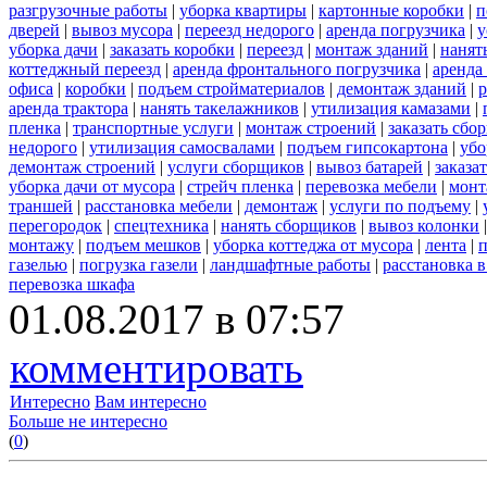
разгрузочные работы
|
уборка квартиры
|
картонные коробки
|
п
дверей
|
вывоз мусора
|
переезд недорого
|
аренда погрузчика
|
у
уборка дачи
|
заказать коробки
|
переезд
|
монтаж зданий
|
нанят
коттеджный переезд
|
аренда фронтального погрузчика
|
аренда
офиса
|
коробки
|
подъем стройматериалов
|
демонтаж зданий
|
р
аренда трактора
|
нанять такелажников
|
утилизация камазами
|
пленка
|
транспортные услуги
|
монтаж строений
|
заказать сбо
недорого
|
утилизация самосвалами
|
подъем гипсокартона
|
убо
демонтаж строений
|
услуги сборщиков
|
вывоз батарей
|
заказа
уборка дачи от мусора
|
стрейч пленка
|
перевозка мебели
|
монт
траншей
|
расстановка мебели
|
демонтаж
|
услуги по подъему
|
перегородок
|
спецтехника
|
нанять сборщиков
|
вывоз колонки
монтажу
|
подъем мешков
|
уборка коттеджа от мусора
|
лента
|
п
газелью
|
погрузка газели
|
ландшафтные работы
|
расстановка в
перевозка шкафа
01.08.2017 в 07:57
комментировать
Интересно
Вам интересно
Больше не интересно
(
0
)