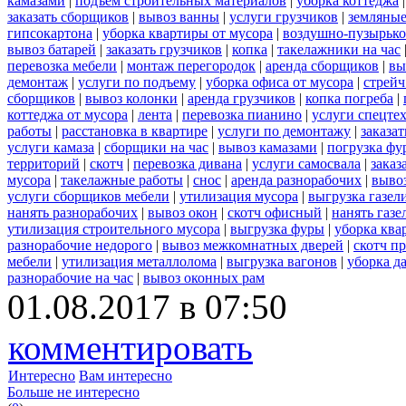
камазами
|
подъем строительных материалов
|
уборка коттеджа
заказать сборщиков
|
вывоз ванны
|
услуги грузчиков
|
земляные
гипсокартона
|
уборка квартиры от мусора
|
воздушно-пузырько
вывоз батарей
|
заказать грузчиков
|
копка
|
такелажники на час
перевозка мебели
|
монтаж перегородок
|
аренда сборщиков
|
вы
демонтаж
|
услуги по подъему
|
уборка офиса от мусора
|
стрейч
сборщиков
|
вывоз колонки
|
аренда грузчиков
|
копка погреба
|
коттеджа от мусора
|
лента
|
перевозка пианино
|
услуги спецте
работы
|
расстановка в квартире
|
услуги по демонтажу
|
заказа
услуги камаза
|
сборщики на час
|
вывоз камазами
|
погрузка фу
территорий
|
скотч
|
перевозка дивана
|
услуги самосвала
|
заказ
мусора
|
такелажные работы
|
снос
|
аренда разнорабочих
|
вывоз
услуги сборщиков мебели
|
утилизация мусора
|
выгрузка газел
нанять разнорабочих
|
вывоз окон
|
скотч офисный
|
нанять газе
утилизация строительного мусора
|
выгрузка фуры
|
уборка ква
разнорабочие недорого
|
вывоз межкомнатных дверей
|
скотч п
мебели
|
утилизация металлолома
|
выгрузка вагонов
|
уборка д
разнорабочие на час
|
вывоз оконных рам
01.08.2017 в 07:50
комментировать
Интересно
Вам интересно
Больше не интересно