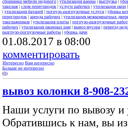
сборщики мебели недорого
|
утилизация ванны
|
выгрузка
|
убо
такелаж
|
слом перегородок
|
услуги рабочих
|
утилизация окон
|
утилизация батарей
|
погрузо-разгрузочные услуги
|
уборка ко
перегородок
|
аренда рабочих
|
утилизация межкомнатных двер
такелажников
|
утилизация плиты
|
погрузо-разгрузочные рабо
рабочих
|
утилизация оконных рам
|
вывоз мусора
|
переезд нед
разгрузо-погрузочные работы
|
уборка дачи
01.08.2017 в 08:00
комментировать
Интересно
Вам интересно
Больше не интересно
(
0
)
вывоз колонки 8-908-23
Наши услуги по вывозу и 
Обратившись к нам, вы из