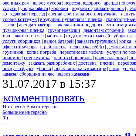
оконных рам
|
вывоз мусора
|
переезд недорого
|
аренда погрузч
услуги
|
уборка офиса
|
коробки
|
подъем стройматериалов
|
дем
коттеджный переезд
|
аренда фронтального погрузчика
|
нанять
уборка коттеджа
|
воздушно-пупырчатая пленка
|
транспортные
газели
|
аренда трактора
|
такелажники недорого
|
утилизация с
пузырьковая пленка
|
грузоперевозки
|
демонтаж строений
|
зак
такелажники на час
|
монтаж
|
подъем сухих смесей
|
уборка дач
услуги сборщиков
|
вывоз батарей
|
заказать грузчиков
|
копка
|
офиса от мусора
|
стрейч лента
|
перевозка сейфа
|
демонтаж пер
грузчиков
|
копка погреба
|
перестановка мебели
|
услуги по мо
пианино
|
спецтехника
|
нанять сборщиков
|
вывоз колонки
|
пог
демонтажу
|
заказать разнорабочих
|
доставка
|
пленка
|
перевоз
погрузка фуры
|
уборка
|
перестановка в квартире
|
слом
|
услуг
камаза
|
сборщики на час
|
вывоз камазами
31.07.2017 в 15:37
комментировать
Интересно
Вам интересно
Больше не интересно
(
0
)