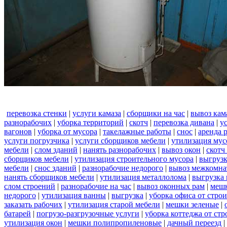
перевозка стенки
|
услуги камаза
|
сборщики на час
|
вывоз кам
разнорабочих
|
уборка территорий
|
скотч
|
перевозка дивана
|
у
вагонов
|
уборка от мусора
|
такелажные работы
|
снос
|
аренда 
услуги погрузчика
|
услуги сборщиков мебели
|
утилизация мус
мебели
|
слом зданий
|
нанять разнорабочих
|
вывоз окон
|
скотч
сборщиков мебели
|
утилизация строительного мусора
|
выгруз
мебели
|
снос зданий
|
разнорабочие недорого
|
вывоз межкомна
нанять сборщиков мебели
|
утилизация металлолома
|
выгрузка 
слом строений
|
разнорабочие на час
|
вывоз оконных рам
|
меш
недорого
|
утилизация ванны
|
выгрузка
|
уборка офиса от стро
заказать рабочих
|
утилизация старой мебели
|
мешки зеленые
|
батарей
|
погрузо-разгрузочные услуги
|
уборка коттеджа от ст
утилизация окон
|
мешки полипропиленовые
|
дачный переезд
|