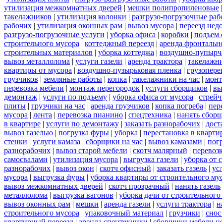
утилизация межкомнатных дверей
|
мешки полипропиленовые
такелажников
|
утилизация колонки
|
разгрузо-погрузочные ра
рабочих
|
утилизация оконных рам
|
вывоз мусора
|
переезд нед
разгрузо-погрузочные услуги
|
уборка офиса
|
коробки
|
подъем 
строительного мусора
|
коттеджный переезд
|
аренда фронтальн
строительных материалов
|
уборка коттеджа
|
воздушно-пупырч
вывоз металлолома
|
услуги газели
|
аренда трактора
|
такелажн
квартиры от мусора
|
воздушно-пузырьковая пленка
|
грузопере
грузчиков
|
земляные работы
|
копка
|
такелажники на час
|
мон
перевозка мебели
|
монтаж перегородок
|
услуги сборщиков
|
вы
демонтаж
|
услуги по подъему
|
уборка офиса от мусора
|
стрейч
плиты
|
грузчики на час
|
аренда грузчиков
|
копка погреба
|
пер
мусора
|
лента
|
перевозка пианино
|
спецтехника
|
нанять сбор
в квартире
|
услуги по демонтажу
|
заказать разнорабочих
|
дост
вывоз газелью
|
погрузка фуры
|
уборка
|
перестановка в кварти
стенки
|
услуги камаза
|
сборщики на час
|
вывоз камазами
|
пог
разнорабочих
|
вывоз старой мебели
|
скотч малярный
|
перевоз
самосвалами
|
утилизация мусора
|
выгрузка газели
|
уборка от 
разнорабочих
|
вывоз окон
|
скотч офисный
|
заказать газель
|
ус
мусора
|
выгрузка фуры
|
уборка квартиры от строительного му
вывоз межкомнатных дверей
|
скотч прозрачный
|
нанять газель
металлолома
|
выгрузка вагонов
|
уборка дачи от строительного
вывоз оконных рам
|
мешки
|
аренда газели
|
услуги трактора
|
н
строительного мусора
|
упаковочный материал
|
грузчики
|
снос
квартирный переезд
|
аренда спецтехники
|
сборщики мебели н