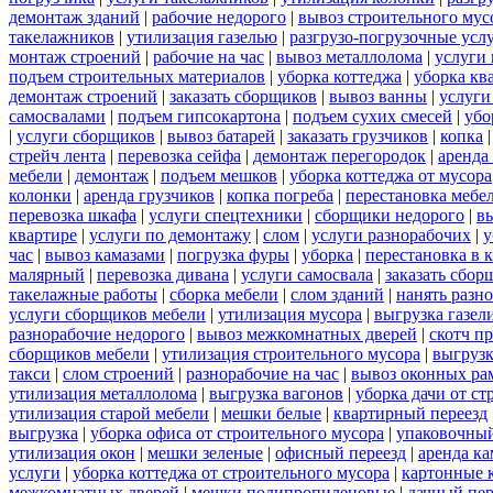
демонтаж зданий
|
рабочие недорого
|
вывоз строительного мус
такелажников
|
утилизация газелью
|
разгрузо-погрузочные усл
монтаж строений
|
рабочие на час
|
вывоз металлолома
|
услуги 
подъем строительных материалов
|
уборка коттеджа
|
уборка кв
демонтаж строений
|
заказать сборщиков
|
вывоз ванны
|
услуги
самосвалами
|
подъем гипсокартона
|
подъем сухих смесей
|
убо
|
услуги сборщиков
|
вывоз батарей
|
заказать грузчиков
|
копка
стрейч лента
|
перевозка сейфа
|
демонтаж перегородок
|
аренда
мебели
|
демонтаж
|
подъем мешков
|
уборка коттеджа от мусора
колонки
|
аренда грузчиков
|
копка погреба
|
перестановка мебе
перевозка шкафа
|
услуги спецтехники
|
сборщики недорого
|
в
квартире
|
услуги по демонтажу
|
слом
|
услуги разнорабочих
|
у
час
|
вывоз камазами
|
погрузка фуры
|
уборка
|
перестановка в 
малярный
|
перевозка дивана
|
услуги самосвала
|
заказать сбор
такелажные работы
|
сборка мебели
|
слом зданий
|
нанять разн
услуги сборщиков мебели
|
утилизация мусора
|
выгрузка газел
разнорабочие недорого
|
вывоз межкомнатных дверей
|
скотч п
сборщиков мебели
|
утилизация строительного мусора
|
выгруз
такси
|
слом строений
|
разнорабочие на час
|
вывоз оконных ра
утилизация металлолома
|
выгрузка вагонов
|
уборка дачи от ст
утилизация старой мебели
|
мешки белые
|
квартирный переезд
выгрузка
|
уборка офиса от строительного мусора
|
упаковочный
утилизация окон
|
мешки зеленые
|
офисный переезд
|
аренда ка
услуги
|
уборка коттеджа от строительного мусора
|
картонные 
межкомнатных дверей
|
мешки полипропиленовые
|
дачный пер