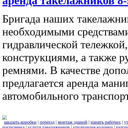
аренда такелажников 8-
Бригада наших такелажник
необходимыми средствами,
гидравлической тележкой
конструкциями, а также 
ремнями. В качестве доп
предлагается аренда мани
автомобильного транспорт
заказать коробки
|
переезд
|
монтаж зданий
|
нанять рабочих
|
у
погрузчика
|
услуги такелажников
|
утилизация колонки
|
разгр