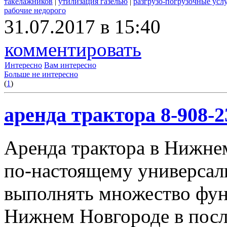
такелажников
|
утилизация газелью
|
разгрузо-погрузочные усл
рабочие недорого
31.07.2017 в 15:40
комментировать
Интересно
Вам интересно
Больше не интересно
(
1
)
аренда трактора 8-908-2
Аренда трактора в Нижнем
по-настоящему универсал
выполнять множество фун
Нижнем Новгороде в посл