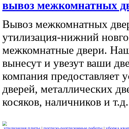
вывоз межкомнатных дв
Вывоз межкомнатных две
утилизация-нижний новго
межкомнатные двери. Наш
вынесут и увезут ваши дв
компания предоставляет 
дверей, металлических дв
косяков, наличников и т.д.
утилизация плиты
|
погрузо-разгрузочные работы
|
уборка ква