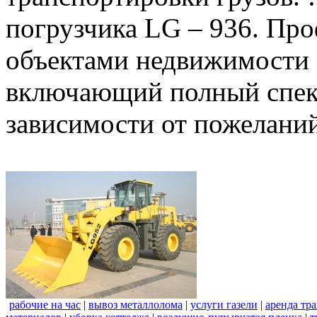
погрузчика LG – 936. Пр
объектами недвижимости 
включающий полный спект
зависимости от пожеланий
рабочие на час
|
вывоз металлолома
|
услуги газели
|
аренда тр