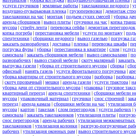
материалов
|
уборка коттеджа
|
воздушно-пупырчатая пленка
|
т
услуги грузчиков
|
земляные работы
|
такелажники недорого
|
у
воздушно-пузырьковая пленка
|
грузоперевозки
|
демонтаж стр
такелажники на час
|
монтаж
|
подъем сухих смесей
|
уборка дач
аренда сборщиков
|
вывоз плиты
|
грузчики на час
|
копка тран
мусора
|
стрейч лента
|
перевозка сейфа
|
демонтаж перегородок
копка погреба
|
перестановка мебели
|
услуги по монтажу
|
подъ
спецтехники
|
сборщики недорого
|
вывоз газелью
|
погрузка га
заказать разнорабочих
|
доставка
|
пленка
|
перевозка шкафа
|
пе
погрузка фуры
|
уборка
|
перестановка в квартире
|
слом
|
услуг
самосвала
|
заказать сборщиков мебели
|
вывоз самосвалами
|
по
разнорабочих
|
вывоз старой мебели
|
скотч малярный
|
заказать
выгрузка газели
|
уборка от строительного мусора
|
сборка
|
сбо
офисный
|
нанять газель
|
услуги фронтального погрузчика
|
ар
уборка квартиры от строительного мусора
|
разборка
|
разборка
|
скотч прозрачный
|
мешки
|
аренда газели
|
услуги трактора
|
н
уборка дачи от строительного мусора
|
упаковка
|
грузовое такс
квартирный переезд
|
аренда спецтехники
|
сборщики мебели н
мусора
|
упаковочный материал
|
грузчики
|
снос строений
|
зак
переезд
|
аренда камаза
|
сборщики мебели на час
|
утилизация б
мусора
|
картон
|
такелаж
|
слом перегородок
|
услуги рабочих
|
самосвала
|
заказать такелажников
|
утилизация плиты
|
погрузо
снос перегородок
|
аренда рабочих
|
утилизация межкомнатных 
такелажников
|
утилизация колонки
|
разгрузо-погрузочные ра
рабочих
|
утилизация оконных рам
|
вывоз строительного мусор