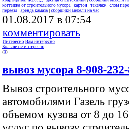
коттеджа от строительного мусора
|
картон
|
такелаж
|
слом пер
переезд
|
аренда камаза
|
сборщики мебели на час
01.08.2017 в 07:54
комментировать
Интересно
Вам интересно
Больше не интересно
(
0
)
вывоз мусора 8-908-232-
Вывоз строительного мус
автомобилями Газель груз
объемом кузова от 8 до 1
услуг по вывозу строител