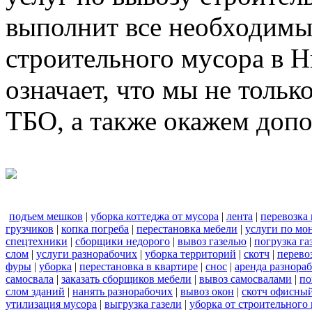
выполнит все необходимы
строительного мусора в 
означает, что мы не тольк
ТБО, а также окажем доп
подъем мешков
|
уборка коттеджа от мусора
|
лента
|
перевозка
грузчиков
|
копка погреба
|
перестановка мебели
|
услуги по мо
спецтехники
|
сборщики недорого
|
вывоз газелью
|
погрузка га
слом
|
услуги разнорабочих
|
уборка территорий
|
скотч
|
перево
фуры
|
уборка
|
перестановка в квартире
|
снос
|
аренда разнора
самосвала
|
заказать сборщиков мебели
|
вывоз самосвалами
|
по
слом зданий
|
нанять разнорабочих
|
вывоз окон
|
скотч офисны
утилизация мусора
|
выгрузка газели
|
уборка от строительного