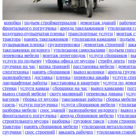
коробки
|
подъем стройматериалов
|
демонтаж зданий
|
рабочие
фронтального погрузчика
|
аренда такелажников
|
утилизация г
воздушно-пупырчатая пленка
|
транспортные услуги
|
монтаж с
трактора
|
нанять такелажников
|
утилизация камазами
|
подъем
пузырьковая пленка
|
грузоперевозки
|
демонтаж строений
|
зак
такелажники недорого
|
утилизация самосвалами
|
подъем гипс
перевозка мебели
|
монтаж перегородок
|
услуги сборщиков
|
вы
услуги по подъему
|
уборка офиса от мусора
|
стрейч лента
|
пер
грузчики на час
|
копка траншей
|
расстановка мебели
|
демонта
спецтехника
|
нанять сборщиков
|
вывоз колонки
|
аренда грузч
разнорабочих
|
доставка
|
пленка
|
перевозка шкафа
|
услуги спе
ландшафтные работы
|
расстановка в квартире
|
услуги по демо
стенки
|
услуги камаза
|
сборщики на час
|
вывоз камазами
|
пог
вывоз старой мебели
|
скотч малярный
|
перевозка дивана
|
услу
вагонов
|
уборка от мусора
|
такелажные работы
|
сборка мебели
газель
|
услуги погрузчика
|
услуги сборщиков мебели
|
утилиза
разборка мебели
|
снос зданий
|
разнорабочие недорого
|
вывоз 
фронтального погрузчика
|
аренда сборщиков мебели
|
утилизац
строительного мусора
|
разборка
|
грузовое такси
|
слом строен
трактора
|
нанять сборщиков мебели
|
утилизация металлолома
грузчики
|
снос строений
|
заказать рабочих
|
утилизация старой