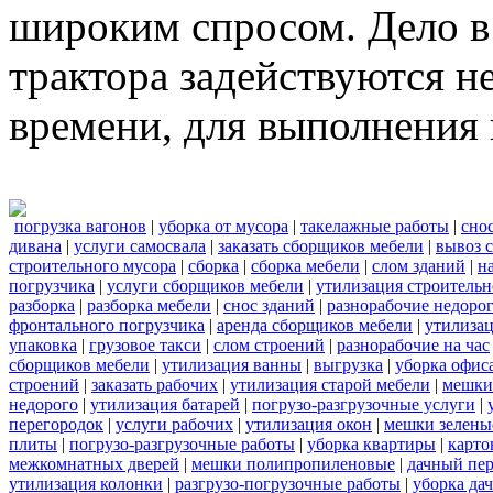
широким спросом. Дело в 
трактора задействуются н
времени, для выполнения 
погрузка вагонов
|
уборка от мусора
|
такелажные работы
|
сно
дивана
|
услуги самосвала
|
заказать сборщиков мебели
|
вывоз 
строительного мусора
|
сборка
|
сборка мебели
|
слом зданий
|
н
погрузчика
|
услуги сборщиков мебели
|
утилизация строительн
разборка
|
разборка мебели
|
снос зданий
|
разнорабочие недоро
фронтального погрузчика
|
аренда сборщиков мебели
|
утилиза
упаковка
|
грузовое такси
|
слом строений
|
разнорабочие на час
сборщиков мебели
|
утилизация ванны
|
выгрузка
|
уборка офиса
строений
|
заказать рабочих
|
утилизация старой мебели
|
мешки
недорого
|
утилизация батарей
|
погрузо-разгрузочные услуги
|
перегородок
|
услуги рабочих
|
утилизация окон
|
мешки зелены
плиты
|
погрузо-разгрузочные работы
|
уборка квартиры
|
карто
межкомнатных дверей
|
мешки полипропиленовые
|
дачный пер
утилизация колонки
|
разгрузо-погрузочные работы
|
уборка да