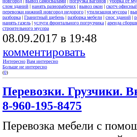
новгород
|
вывоз самосвалами
|
погрузка вагонов
|
уборка от му
слом зданий
|
нанять разнорабочих
|
вывоз окон
|
скотч офисны
перевозки нижний новгород недорого
|
утилизация мусора
|
вы
разборка
|
Гранитный щебень
|
разборка мебели
|
снос зданий
|
р
нанять газель
|
услуги фронтального погрузчика
|
аренда сборщ
строительного мусора
08.09.2017 в 19:48
комментировать
Интересно
Вам интересно
Больше не интересно
(
0
)
Перевозки. Грузчики. В
8-960-195-8475
Перевозка мебели с помо