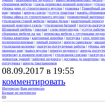
сборщиков мебели
|
газель перевозки нижний новгород
|
утилиз
уборка дачи от строительного мусора
|
упаковка
|
Гравийный ще
рам
|
мешки
|
аренда газели
|
услуги трактора
|
нанять сборщико
уборка офиса от строительного мусора
|
упаковочный материал
утилизация старой мебели
|
мешки белые
|
квартирный переезд
нижний новгород газель
|
утилизация батарей
|
погрузо-разгру
Шлаковый щебень
|
такелаж
|
слом перегородок
|
услуги рабочи
сборщики мебели на час
|
перевозка мебели с грузчиками недо
уборка квартиры
|
картонные коробки
|
погрузка
|
снос перегор
полипропиленовые
|
дачный переезд
|
аренда самосвала
|
заказа
утилизация колонки
|
разгрузо-погрузочные работы
|
уборка да
оконных рам
|
вывоз мусора
|
переезд недорого
|
аренда погрузч
перевозку в нижнем новгороде
|
утилизация газелью
|
разгрузо
демонтаж зданий
|
рабочие недорого
|
доставка до квартиры
|
вы
погрузчика
|
аренда такелажников
08.09.2017 в 19:55
комментировать
Интересно
Вам интересно
Больше не интересно
(
0
)