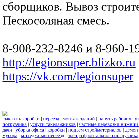
сборщиков. Вывоз строите
Пескосоляная смесь.
8-908-232-8246 и 8-960-1
http://legionsuper.blizko.ru
https://vk.com/legionsuper
заказать коробки
|
переезд
|
монтаж зданий
|
нанять рабочих
|
у
погрузчика
|
услуги такелажников
|
частные перевозки нижний
дачи
|
уборка офиса
|
коробки
|
подъем стройматериалов
|
демон
мусора
|
коттеджный переезд
|
аренда фронтального погрузчика