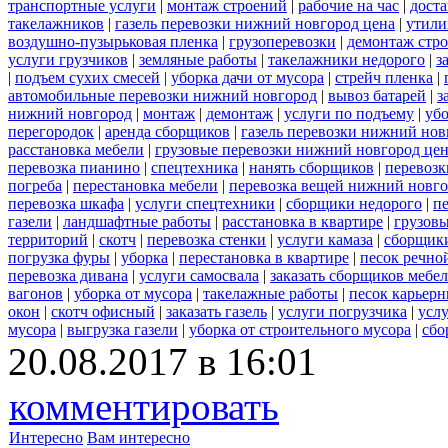
транспортные услуги
|
монтаж строений
|
рабочие на час
|
доста
такелажников
|
газель перевозки нижний новгород цена
|
утили
воздушно-пузырьковая пленка
|
грузоперевозки
|
демонтаж стр
услуги грузчиков
|
земляные работы
|
такелажники недорого
|
з
|
подъем сухих смесей
|
уборка дачи от мусора
|
стрейч пленка
|
автомобильные перевозки нижний новгород
|
вывоз батарей
|
з
нижний новгород
|
монтаж
|
демонтаж
|
услуги по подъему
|
убо
перегородок
|
аренда сборщиков
|
газель перевозки нижний нов
расстановка мебели
|
грузовые перевозки нижний новгород це
перевозка пианино
|
спецтехника
|
нанять сборщиков
|
перевозк
погреба
|
перестановка мебели
|
перевозка вещей нижний новг
перевозка шкафа
|
услуги спецтехники
|
сборщики недорого
|
п
газели
|
ландшафтные работы
|
расстановка в квартире
|
грузовы
территорий
|
скотч
|
перевозка стенки
|
услуги камаза
|
сборщики
погрузка фуры
|
уборка
|
перестановка в квартире
|
песок речно
перевозка дивана
|
услуги самосвала
|
заказать сборщиков мебе
вагонов
|
уборка от мусора
|
такелажные работы
|
песок карьер
окон
|
скотч офисный
|
заказать газель
|
услуги погрузчика
|
усл
мусора
|
выгрузка газели
|
уборка от строительного мусора
|
сбо
20.08.2017 в 16:01
комментировать
Интересно
Вам интересно