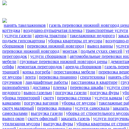
нанять такелажников
|
газель перевозки нижний новгород цен
коттеджа
|
воздушно-пупырчатая пленка
|
транспортные услуги
|
услуги газели
|
аренда трактора
|
такелажники недорого
|
заказ
подъем гипсокартона
|
уборка квартиры от мусора
|
воздушно-п
сборщиков
|
перевозки нижний новгород
|
вывоз ванны
|
услуги
перевозки нижний новгород
|
монтаж
|
подъем сухих смесей
|
у
перегородок
|
услуги сборщиков
|
автомобильные перевозки ни
мебели
|
грузовые перевозки нижний новгород цены
|
демонта
сейфа
|
демонтаж перегородок
|
аренда сборщиков
|
газель пере
траншей
|
копка погреба
|
перестановка мебели
|
перевозка вещ
от мусора
|
лента
|
перевозка пианино
|
спецтехника
|
нанять сб
грузчиков
|
ландшафтные работы
|
расстановка в квартире
|
гру
разнорабочих
|
доставка
|
пленка
|
перевозка шкафа
|
услуги спе
недорого
|
вывоз газелью
|
погрузка газели
|
погрузка фуры
|
уб
уборка территорий
|
скотч
|
перевозка стенки
|
услуги камаза
|
с
камазами
|
погрузка вагонов
|
уборка от мусора
|
такелажные ра
скотч малярный
|
перевозка дивана
|
услуги самосвала
|
заказат
самосвалами
|
выгрузка газели
|
уборка от строительного мусор
вывоз окон
|
скотч офисный
|
заказать газель
|
услуги погрузчик
утилизация мусора
|
выгрузка фуры
|
уборка квартиры от строи
зданий
|
разнорабочие недорого
|
вывоз межкомнатных дверей