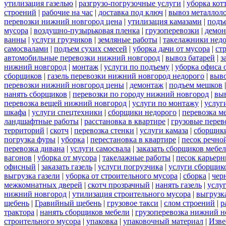
утилизация газелью
|
разгрузо-погрузочные услуги
|
уборка кот
строений
|
рабочие на час
|
доставка под ключ
|
вывоз металлол
перевозки нижний новгород цена
|
утилизация камазами
|
подъ
мусора
|
воздушно-пузырьковая пленка
|
грузоперевозки
|
демон
ванны
|
услуги грузчиков
|
земляные работы
|
такелажники нед
самосвалами
|
подъем сухих смесей
|
уборка дачи от мусора
|
ст
автомобильные перевозки нижний новгород
|
вывоз батарей
|
з
нижний новгород
|
монтаж
|
услуги по подъему
|
уборка офиса 
сборщиков
|
газель перевозки нижний новгород недорого
|
выв
перевозки нижний новгород цены
|
демонтаж
|
подъем мешков
нанять сборщиков
|
перевозки по городу нижний новгород
|
вы
перевозка вещей нижний новгород
|
услуги по монтажу
|
услуг
шкафа
|
услуги спецтехники
|
сборщики недорого
|
перевозка м
ландшафтные работы
|
расстановка в квартире
|
грузовые перев
территорий
|
скотч
|
перевозка стенки
|
услуги камаза
|
сборщики
погрузка фуры
|
уборка
|
перестановка в квартире
|
песок речно
перевозка дивана
|
услуги самосвала
|
заказать сборщиков мебе
вагонов
|
уборка от мусора
|
такелажные работы
|
песок карьер
офисный
|
заказать газель
|
услуги погрузчика
|
услуги сборщик
выгрузка газели
|
уборка от строительного мусора
|
сборка
|
чер
межкомнатных дверей
|
скотч прозрачный
|
нанять газель
|
услу
нижний новгород
|
утилизация строительного мусора
|
выгрузк
щебень
|
Гравийный щебень
|
грузовое такси
|
слом строений
|
р
трактора
|
нанять сборщиков мебели
|
грузоперевозка нижний н
строительного мусора
|
упаковка
|
упаковочный материал
|
Изве