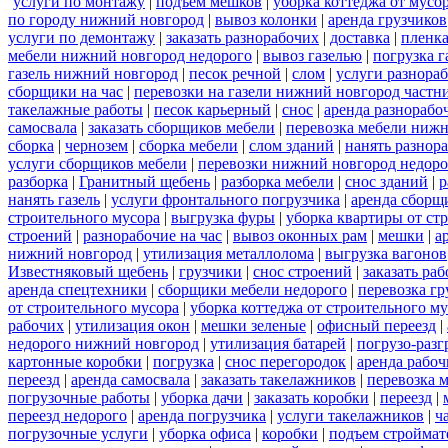
услуги по монтажу
|
подъем мешков
|
уборка коттеджа от мусо
по городу нижний новгород
|
вывоз колонки
|
аренда грузчиков
услуги по демонтажу
|
заказать разнорабочих
|
доставка
|
пленк
мебели нижний новгород недорого
|
вывоз газелью
|
погрузка г
газель нижний новгород
|
песок речной
|
слом
|
услуги разнора
сборщики на час
|
перевозки на газели нижний новгород частн
такелажные работы
|
песок карьерный
|
снос
|
аренда разнорабо
самосвала
|
заказать сборщиков мебели
|
перевозка мебели ниж
сборка
|
чернозем
|
сборка мебели
|
слом зданий
|
нанять разнор
услуги сборщиков мебели
|
перевозки нижний новгород недоро
разборка
|
Гранитный щебень
|
разборка мебели
|
снос зданий
|
р
нанять газель
|
услуги фронтального погрузчика
|
аренда сборщ
строительного мусора
|
выгрузка фуры
|
уборка квартиры от ст
строений
|
разнорабочие на час
|
вывоз оконных рам
|
мешки
|
а
нижний новгород
|
утилизация металлолома
|
выгрузка вагонов
Известняковый щебень
|
грузчики
|
снос строений
|
заказать ра
аренда спецтехники
|
сборщики мебели недорого
|
перевозка гр
от строительного мусора
|
уборка коттеджа от строительного м
рабочих
|
утилизация окон
|
мешки зеленые
|
офисный переезд
|
недорого нижний новгород
|
утилизация батарей
|
погрузо-разг
картонные коробки
|
погрузка
|
снос перегородок
|
аренда рабоч
переезд
|
аренда самосвала
|
заказать такелажников
|
перевозка 
погрузочные работы
|
уборка дачи
|
заказать коробки
|
переезд
|
переезд недорого
|
аренда погрузчика
|
услуги такелажников
|
ч
погрузочные услуги
|
уборка офиса
|
коробки
|
подъем строймат