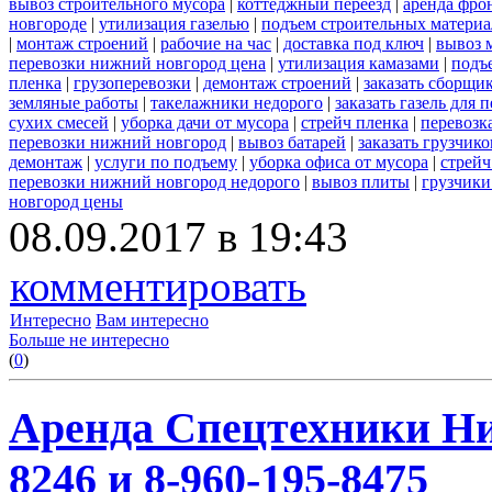
вывоз строительного мусора
|
коттеджный переезд
|
аренда фро
новгороде
|
утилизация газелью
|
подъем строительных материа
|
монтаж строений
|
рабочие на час
|
доставка под ключ
|
вывоз 
перевозки нижний новгород цена
|
утилизация камазами
|
подъ
пленка
|
грузоперевозки
|
демонтаж строений
|
заказать сборщи
земляные работы
|
такелажники недорого
|
заказать газель для
сухих смесей
|
уборка дачи от мусора
|
стрейч пленка
|
перевозк
перевозки нижний новгород
|
вывоз батарей
|
заказать грузчико
демонтаж
|
услуги по подъему
|
уборка офиса от мусора
|
стрейч
перевозки нижний новгород недорого
|
вывоз плиты
|
грузчики
новгород цены
08.09.2017 в 19:43
комментировать
Интересно
Вам интересно
Больше не интересно
(
0
)
Аренда Спецтехники Ни
8246 и 8-960-195-8475