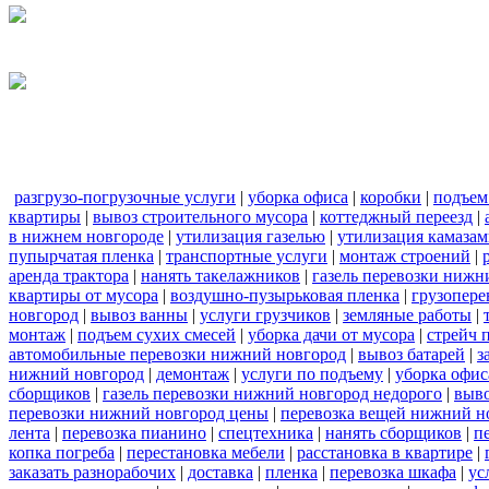
разгрузо-погрузочные услуги
|
уборка офиса
|
коробки
|
подъем
квартиры
|
вывоз строительного мусора
|
коттеджный переезд
|
в нижнем новгороде
|
утилизация газелью
|
утилизация камаза
пупырчатая пленка
|
транспортные услуги
|
монтаж строений
|
аренда трактора
|
нанять такелажников
|
газель перевозки нижн
квартиры от мусора
|
воздушно-пузырьковая пленка
|
грузопере
новгород
|
вывоз ванны
|
услуги грузчиков
|
земляные работы
|
монтаж
|
подъем сухих смесей
|
уборка дачи от мусора
|
стрейч 
автомобильные перевозки нижний новгород
|
вывоз батарей
|
з
нижний новгород
|
демонтаж
|
услуги по подъему
|
уборка офис
сборщиков
|
газель перевозки нижний новгород недорого
|
выв
перевозки нижний новгород цены
|
перевозка вещей нижний н
лента
|
перевозка пианино
|
спецтехника
|
нанять сборщиков
|
п
копка погреба
|
перестановка мебели
|
расстановка в квартире
|
заказать разнорабочих
|
доставка
|
пленка
|
перевозка шкафа
|
ус