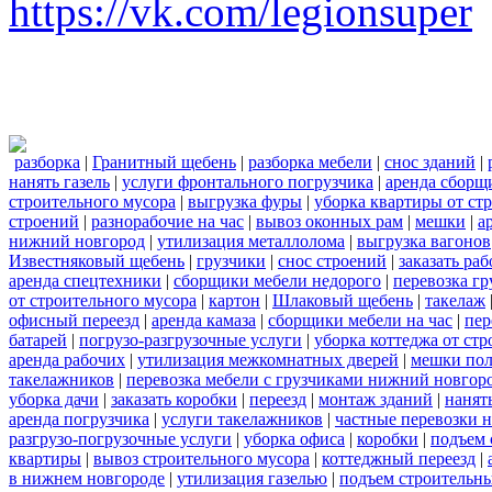
https://vk.com/legionsuper
разборка
|
Гранитный щебень
|
разборка мебели
|
снос зданий
|
нанять газель
|
услуги фронтального погрузчика
|
аренда сборщ
строительного мусора
|
выгрузка фуры
|
уборка квартиры от ст
строений
|
разнорабочие на час
|
вывоз оконных рам
|
мешки
|
а
нижний новгород
|
утилизация металлолома
|
выгрузка вагонов
Известняковый щебень
|
грузчики
|
снос строений
|
заказать ра
аренда спецтехники
|
сборщики мебели недорого
|
перевозка гр
от строительного мусора
|
картон
|
Шлаковый щебень
|
такелаж
офисный переезд
|
аренда камаза
|
сборщики мебели на час
|
пер
батарей
|
погрузо-разгрузочные услуги
|
уборка коттеджа от ст
аренда рабочих
|
утилизация межкомнатных дверей
|
мешки по
такелажников
|
перевозка мебели с грузчиками нижний новгор
уборка дачи
|
заказать коробки
|
переезд
|
монтаж зданий
|
нанят
аренда погрузчика
|
услуги такелажников
|
частные перевозки 
разгрузо-погрузочные услуги
|
уборка офиса
|
коробки
|
подъем 
квартиры
|
вывоз строительного мусора
|
коттеджный переезд
|
в нижнем новгороде
|
утилизация газелью
|
подъем строительн