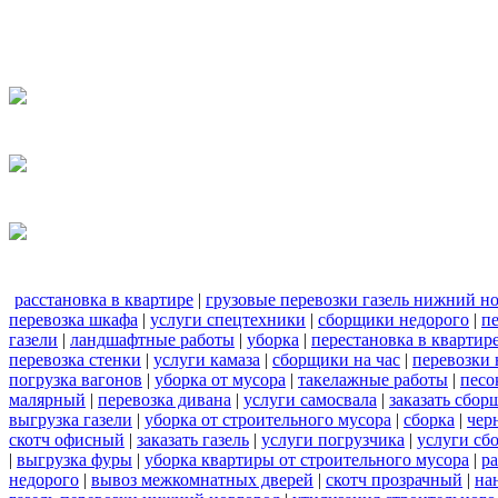
расстановка в квартире
|
грузовые перевозки газель нижний н
перевозка шкафа
|
услуги спецтехники
|
сборщики недорого
|
п
газели
|
ландшафтные работы
|
уборка
|
перестановка в квартир
перевозка стенки
|
услуги камаза
|
сборщики на час
|
перевозки 
погрузка вагонов
|
уборка от мусора
|
такелажные работы
|
песо
малярный
|
перевозка дивана
|
услуги самосвала
|
заказать сбор
выгрузка газели
|
уборка от строительного мусора
|
сборка
|
чер
скотч офисный
|
заказать газель
|
услуги погрузчика
|
услуги сб
|
выгрузка фуры
|
уборка квартиры от строительного мусора
|
ра
недорого
|
вывоз межкомнатных дверей
|
скотч прозрачный
|
на