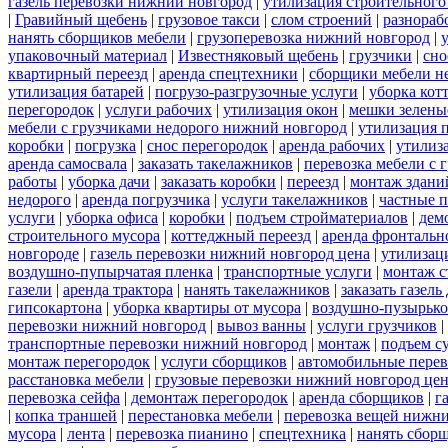
газель перевозки нижний новгород
|
утилизация строительного
|
Гравийный щебень
|
грузовое такси
|
слом строений
|
разнораб
нанять сборщиков мебели
|
грузоперевозка нижний новгород
|
упаковочный материал
|
Известняковый щебень
|
грузчики
|
сно
квартирный переезд
|
аренда спецтехники
|
сборщики мебели н
утилизация батарей
|
погрузо-разгрузочные услуги
|
уборка кот
перегородок
|
услуги рабочих
|
утилизация окон
|
мешки зелены
мебели с грузчиками недорого нижний новгород
|
утилизация 
коробки
|
погрузка
|
снос перегородок
|
аренда рабочих
|
утилиз
аренда самосвала
|
заказать такелажников
|
перевозка мебели с
работы
|
уборка дачи
|
заказать коробки
|
переезд
|
монтаж здани
недорого
|
аренда погрузчика
|
услуги такелажников
|
частные 
услуги
|
уборка офиса
|
коробки
|
подъем стройматериалов
|
дем
строительного мусора
|
коттеджный переезд
|
аренда фронтальн
новгороде
|
газель перевозки нижний новгород цена
|
утилизац
воздушно-пупырчатая пленка
|
транспортные услуги
|
монтаж с
газели
|
аренда трактора
|
нанять такелажников
|
заказать газел
гипсокартона
|
уборка квартиры от мусора
|
воздушно-пузырько
перевозки нижний новгород
|
вывоз ванны
|
услуги грузчиков
|
транспортные перевозки нижний новгород
|
монтаж
|
подъем с
монтаж перегородок
|
услуги сборщиков
|
автомобильные пере
расстановка мебели
|
грузовые перевозки нижний новгород це
перевозка сейфа
|
демонтаж перегородок
|
аренда сборщиков
|
г
|
копка траншей
|
перестановка мебели
|
перевозка вещей нижн
мусора
|
лента
|
перевозка пианино
|
спецтехника
|
нанять сбор