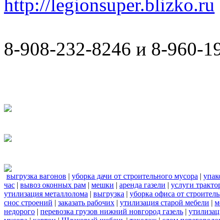
http://legionsuper.blizko.ru
8-908-232-8246 и 8-960-1
выгрузка вагонов
|
уборка дачи от строительного мусора
|
упак
час
|
вывоз оконных рам
|
мешки
|
аренда газели
|
услуги тракто
утилизация металлолома
|
выгрузка
|
уборка офиса от строител
снос строений
|
заказать рабочих
|
утилизация старой мебели
|
м
недорого
|
перевозка грузов нижний новгород газель
|
утилизац