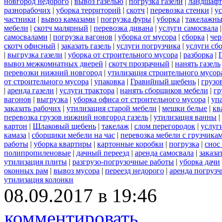
новгород недорого
|
вывоз газелью
|
погрузка газели
|
ландшафт
разнорабочих
|
уборка территорий
|
скотч
|
перевозка стенки
|
ус
частники
|
вывоз камазами
|
погрузка фуры
|
уборка
|
такелажны
мебели
|
скотч малярный
|
перевозка дивана
|
услуги самосвала
самосвалами
|
погрузка вагонов
|
уборка от мусора
|
сборка
|
чер
скотч офисный
|
заказать газель
|
услуги погрузчика
|
услуги сб
|
выгрузка газели
|
уборка от строительного мусора
|
разборка
|
вывоз межкомнатных дверей
|
скотч прозрачный
|
нанять газель
перевозки нижний новгород
|
утилизация строительного мусор
от строительного мусора
|
упаковка
|
Гравийный щебень
|
грузо
|
аренда газели
|
услуги трактора
|
нанять сборщиков мебели
|
гр
вагонов
|
выгрузка
|
уборка офиса от строительного мусора
|
уп
заказать рабочих
|
утилизация старой мебели
|
мешки белые
|
кв
перевозка грузов нижний новгород газель
|
утилизация ванны
|
картон
|
Шлаковый щебень
|
такелаж
|
слом перегородок
|
услуг
камаза
|
сборщики мебели на час
|
перевозка мебели с грузчик
работы
|
уборка квартиры
|
картонные коробки
|
погрузка
|
снос
полипропиленовые
|
дачный переезд
|
аренда самосвала
|
заказа
утилизация плиты
|
разгрузо-погрузочные работы
|
уборка дачи
оконных рам
|
вывоз мусора
|
переезд недорого
|
аренда погрузч
утилизация колонки
08.09.2017 в 19:46
комментировать