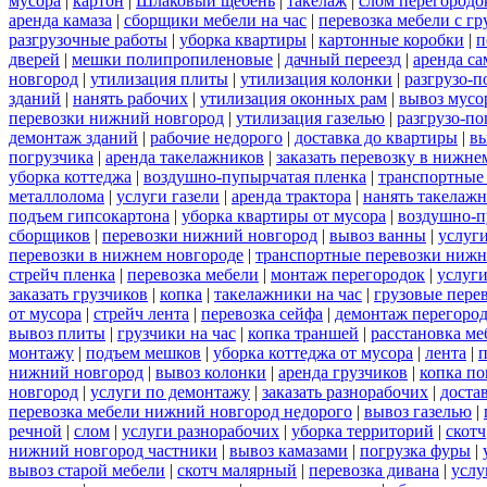
мусора
|
картон
|
Шлаковый щебень
|
такелаж
|
слом перегородо
аренда камаза
|
сборщики мебели на час
|
перевозка мебели с г
разгрузочные работы
|
уборка квартиры
|
картонные коробки
|
п
дверей
|
мешки полипропиленовые
|
дачный переезд
|
аренда са
новгород
|
утилизация плиты
|
утилизация колонки
|
разгрузо-п
зданий
|
нанять рабочих
|
утилизация оконных рам
|
вывоз мусо
перевозки нижний новгород
|
утилизация газелью
|
разгрузо-по
демонтаж зданий
|
рабочие недорого
|
доставка до квартиры
|
вы
погрузчика
|
аренда такелажников
|
заказать перевозку в нижне
уборка коттеджа
|
воздушно-пупырчатая пленка
|
транспортные
металлолома
|
услуги газели
|
аренда трактора
|
нанять такелаж
подъем гипсокартона
|
уборка квартиры от мусора
|
воздушно-п
сборщиков
|
перевозки нижний новгород
|
вывоз ванны
|
услуги
перевозки в нижнем новгороде
|
транспортные перевозки нижн
стрейч пленка
|
перевозка мебели
|
монтаж перегородок
|
услуг
заказать грузчиков
|
копка
|
такелажники на час
|
грузовые пере
от мусора
|
стрейч лента
|
перевозка сейфа
|
демонтаж перегоро
вывоз плиты
|
грузчики на час
|
копка траншей
|
расстановка ме
монтажу
|
подъем мешков
|
уборка коттеджа от мусора
|
лента
|
п
нижний новгород
|
вывоз колонки
|
аренда грузчиков
|
копка по
новгород
|
услуги по демонтажу
|
заказать разнорабочих
|
доста
перевозка мебели нижний новгород недорого
|
вывоз газелью
|
речной
|
слом
|
услуги разнорабочих
|
уборка территорий
|
скотч
нижний новгород частники
|
вывоз камазами
|
погрузка фуры
|
вывоз старой мебели
|
скотч малярный
|
перевозка дивана
|
услу