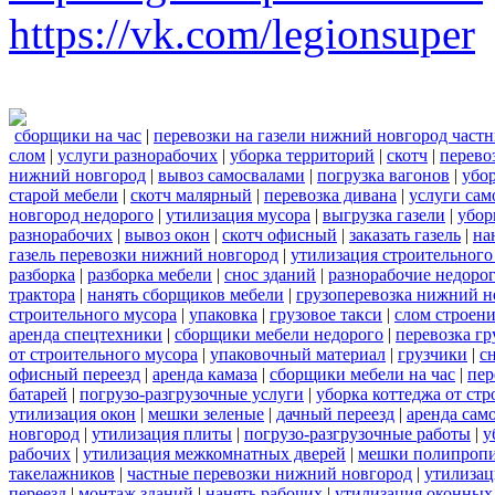
https://vk.com/legionsuper
сборщики на час
|
перевозки на газели нижний новгород част
слом
|
услуги разнорабочих
|
уборка территорий
|
скотч
|
перево
нижний новгород
|
вывоз самосвалами
|
погрузка вагонов
|
убор
старой мебели
|
скотч малярный
|
перевозка дивана
|
услуги сам
новгород недорого
|
утилизация мусора
|
выгрузка газели
|
убор
разнорабочих
|
вывоз окон
|
скотч офисный
|
заказать газель
|
на
газель перевозки нижний новгород
|
утилизация строительного
разборка
|
разборка мебели
|
снос зданий
|
разнорабочие недоро
трактора
|
нанять сборщиков мебели
|
грузоперевозка нижний н
строительного мусора
|
упаковка
|
грузовое такси
|
слом строен
аренда спецтехники
|
сборщики мебели недорого
|
перевозка гр
от строительного мусора
|
упаковочный материал
|
грузчики
|
с
офисный переезд
|
аренда камаза
|
сборщики мебели на час
|
пер
батарей
|
погрузо-разгрузочные услуги
|
уборка коттеджа от ст
утилизация окон
|
мешки зеленые
|
дачный переезд
|
аренда сам
новгород
|
утилизация плиты
|
погрузо-разгрузочные работы
|
у
рабочих
|
утилизация межкомнатных дверей
|
мешки полипроп
такелажников
|
частные перевозки нижний новгород
|
утилизац
переезд
|
монтаж зданий
|
нанять рабочих
|
утилизация оконных