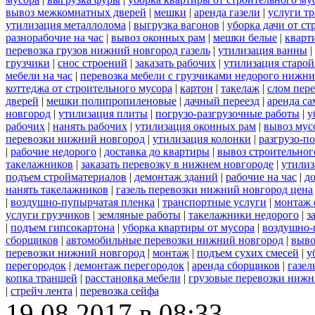
вывоз межкомнатных дверей
|
мешки
|
аренда газели
|
услуги тр
утилизация металлолома
|
выгрузка вагонов
|
уборка дачи от ст
разнорабочие на час
|
вывоз оконных рам
|
мешки белые
|
кварт
перевозка грузов нижний новгород газель
|
утилизация ванны
|
грузчики
|
снос строений
|
заказать рабочих
|
утилизация старой
мебели на час
|
перевозка мебели с грузчиками недорого нижн
коттеджа от строительного мусора
|
картон
|
такелаж
|
слом пер
дверей
|
мешки полипропиленовые
|
дачный переезд
|
аренда са
новгород
|
утилизация плиты
|
погрузо-разгрузочные работы
|
у
рабочих
|
нанять рабочих
|
утилизация оконных рам
|
вывоз мус
перевозки нижний новгород
|
утилизация колонки
|
разгрузо-п
|
рабочие недорого
|
доставка до квартиры
|
вывоз строительног
такелажников
|
заказать перевозку в нижнем новгороде
|
утилиз
подъем стройматериалов
|
демонтаж зданий
|
рабочие на час
|
д
нанять такелажников
|
газель перевозки нижний новгород цена
|
воздушно-пупырчатая пленка
|
транспортные услуги
|
монтаж 
услуги грузчиков
|
земляные работы
|
такелажники недорого
|
з
|
подъем гипсокартона
|
уборка квартиры от мусора
|
воздушно-
сборщиков
|
автомобильные перевозки нижний новгород
|
выво
перевозки нижний новгород
|
монтаж
|
подъем сухих смесей
|
у
перегородок
|
демонтаж перегородок
|
аренда сборщиков
|
газел
копка траншей
|
расстановка мебели
|
грузовые перевозки нижн
|
стрейч лента
|
перевозка сейфа
19.08.2017 в 08:33