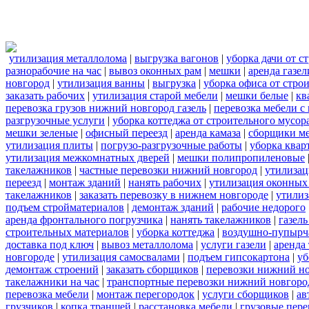
утилизация металлолома
|
выгрузка вагонов
|
уборка дачи от с
разнорабочие на час
|
вывоз оконных рам
|
мешки
|
аренда газел
новгород
|
утилизация ванны
|
выгрузка
|
уборка офиса от стро
заказать рабочих
|
утилизация старой мебели
|
мешки белые
|
кв
перевозка грузов нижний новгород газель
|
перевозка мебели с
разгрузочные услуги
|
уборка коттеджа от строительного мусор
мешки зеленые
|
офисный переезд
|
аренда камаза
|
сборщики ме
утилизация плиты
|
погрузо-разгрузочные работы
|
уборка квар
утилизация межкомнатных дверей
|
мешки полипропиленовые
такелажников
|
частные перевозки нижний новгород
|
утилизац
переезд
|
монтаж зданий
|
нанять рабочих
|
утилизация оконных
такелажников
|
заказать перевозку в нижнем новгороде
|
утилиз
подъем стройматериалов
|
демонтаж зданий
|
рабочие недорого
аренда фронтального погрузчика
|
нанять такелажников
|
газел
строительных материалов
|
уборка коттеджа
|
воздушно-пупырч
доставка под ключ
|
вывоз металлолома
|
услуги газели
|
аренда
новгороде
|
утилизация самосвалами
|
подъем гипсокартона
|
уб
демонтаж строений
|
заказать сборщиков
|
перевозки нижний н
такелажники на час
|
транспортные перевозки нижний новгоро
перевозка мебели
|
монтаж перегородок
|
услуги сборщиков
|
ав
грузчиков
|
копка траншей
|
расстановка мебели
|
грузовые пер