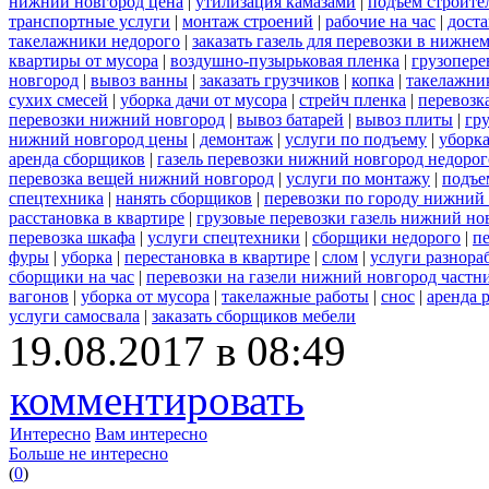
нижний новгород цена
|
утилизация камазами
|
подъем строите
транспортные услуги
|
монтаж строений
|
рабочие на час
|
доста
такелажники недорого
|
заказать газель для перевозки в нижне
квартиры от мусора
|
воздушно-пузырьковая пленка
|
грузопере
новгород
|
вывоз ванны
|
заказать грузчиков
|
копка
|
такелажник
сухих смесей
|
уборка дачи от мусора
|
стрейч пленка
|
перевозк
перевозки нижний новгород
|
вывоз батарей
|
вывоз плиты
|
гру
нижний новгород цены
|
демонтаж
|
услуги по подъему
|
уборка
аренда сборщиков
|
газель перевозки нижний новгород недорог
перевозка вещей нижний новгород
|
услуги по монтажу
|
подъе
спецтехника
|
нанять сборщиков
|
перевозки по городу нижний
расстановка в квартире
|
грузовые перевозки газель нижний но
перевозка шкафа
|
услуги спецтехники
|
сборщики недорого
|
п
фуры
|
уборка
|
перестановка в квартире
|
слом
|
услуги разнора
сборщики на час
|
перевозки на газели нижний новгород частн
вагонов
|
уборка от мусора
|
такелажные работы
|
снос
|
аренда 
услуги самосвала
|
заказать сборщиков мебели
19.08.2017 в 08:49
комментировать
Интересно
Вам интересно
Больше не интересно
(
0
)