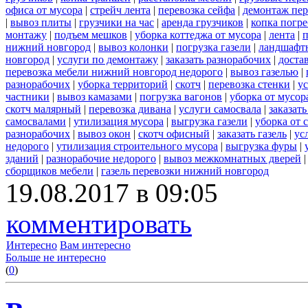
офиса от мусора
|
стрейч лента
|
перевозка сейфа
|
демонтаж пер
|
вывоз плиты
|
грузчики на час
|
аренда грузчиков
|
копка погре
монтажу
|
подъем мешков
|
уборка коттеджа от мусора
|
лента
|
п
нижний новгород
|
вывоз колонки
|
погрузка газели
|
ландшафт
новгород
|
услуги по демонтажу
|
заказать разнорабочих
|
доста
перевозка мебели нижний новгород недорого
|
вывоз газелью
|
разнорабочих
|
уборка территорий
|
скотч
|
перевозка стенки
|
ус
частники
|
вывоз камазами
|
погрузка вагонов
|
уборка от мусор
скотч малярный
|
перевозка дивана
|
услуги самосвала
|
заказат
самосвалами
|
утилизация мусора
|
выгрузка газели
|
уборка от 
разнорабочих
|
вывоз окон
|
скотч офисный
|
заказать газель
|
ус
недорого
|
утилизация строительного мусора
|
выгрузка фуры
|
зданий
|
разнорабочие недорого
|
вывоз межкомнатных дверей
сборщиков мебели
|
газель перевозки нижний новгород
19.08.2017 в 09:05
комментировать
Интересно
Вам интересно
Больше не интересно
(
0
)