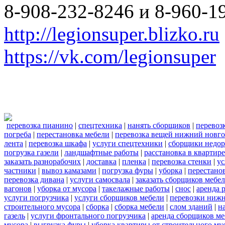
8-908-232-8246 и 8-960-1
http://legionsuper.blizko.ru
https://vk.com/legionsuper
перевозка пианино
|
спецтехника
|
нанять сборщиков
|
перевоз
погреба
|
перестановка мебели
|
перевозка вещей нижний новг
лента
|
перевозка шкафа
|
услуги спецтехники
|
сборщики недор
погрузка газели
|
ландшафтные работы
|
расстановка в квартире
заказать разнорабочих
|
доставка
|
пленка
|
перевозка стенки
|
ус
частники
|
вывоз камазами
|
погрузка фуры
|
уборка
|
перестанов
перевозка дивана
|
услуги самосвала
|
заказать сборщиков мебе
вагонов
|
уборка от мусора
|
такелажные работы
|
снос
|
аренда 
услуги погрузчика
|
услуги сборщиков мебели
|
перевозки нижн
строительного мусора
|
сборка
|
сборка мебели
|
слом зданий
|
н
газель
|
услуги фронтального погрузчика
|
аренда сборщиков м
мусора
|
выгрузка фуры
|
уборка квартиры от строительного му