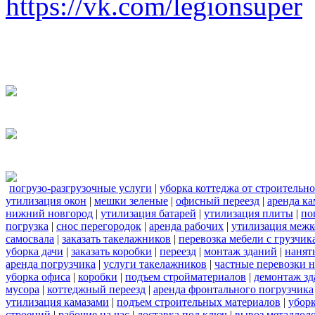
https://vk.com/legionsuper
погрузо-разгрузочные услуги
|
уборка коттеджа от строительн
утилизация окон
|
мешки зеленые
|
офисный переезд
|
аренда ка
нижний новгород
|
утилизация батарей
|
утилизация плиты
|
по
погрузка
|
снос перегородок
|
аренда рабочих
|
утилизация межк
самосвала
|
заказать такелажников
|
перевозка мебели с грузчи
уборка дачи
|
заказать коробки
|
переезд
|
монтаж зданий
|
нанят
аренда погрузчика
|
услуги такелажников
|
частные перевозки 
уборка офиса
|
коробки
|
подъем стройматериалов
|
демонтаж з
мусора
|
коттеджный переезд
|
аренда фронтального погрузчика
утилизация камазами
|
подъем строительных материалов
|
уборк
строений
|
рабочие на час
|
доставка под ключ
|
вывоз металлол