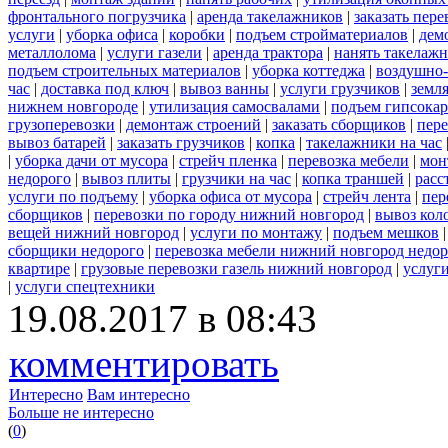
фронтального погрузчика
|
аренда такелажников
|
заказать пер
услуги
|
уборка офиса
|
коробки
|
подъем стройматериалов
|
дем
металлолома
|
услуги газели
|
аренда трактора
|
нанять такелаж
подъем строительных материалов
|
уборка коттеджа
|
воздушно-
час
|
доставка под ключ
|
вывоз ванны
|
услуги грузчиков
|
земл
нижнем новгороде
|
утилизация самосвалами
|
подъем гипсокар
грузоперевозки
|
демонтаж строений
|
заказать сборщиков
|
пер
вывоз батарей
|
заказать грузчиков
|
копка
|
такелажники на час
|
уборка дачи от мусора
|
стрейч пленка
|
перевозка мебели
|
мон
недорого
|
вывоз плиты
|
грузчики на час
|
копка траншей
|
расс
услуги по подъему
|
уборка офиса от мусора
|
стрейч лента
|
пер
сборщиков
|
перевозки по городу нижний новгород
|
вывоз кол
вещей нижний новгород
|
услуги по монтажу
|
подъем мешков
сборщики недорого
|
перевозка мебели нижний новгород недор
квартире
|
грузовые перевозки газель нижний новгород
|
услуг
|
услуги спецтехники
19.08.2017 в 08:43
комментировать
Интересно
Вам интересно
Больше не интересно
(
0
)