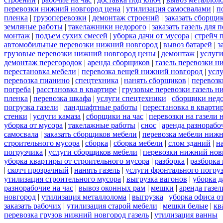
перевозки нижний новгород цена
|
утилизация самосвалами
|
п
пленка
|
грузоперевозки
|
демонтаж строений
|
заказать сборщи
земляные работы
|
такелажники недорого
|
заказать газель для
монтаж
|
подъем сухих смесей
|
уборка дачи от мусора
|
стрейч 
автомобильные перевозки нижний новгород
|
вывоз батарей
|
з
грузовые перевозки нижний новгород цены
|
демонтаж
|
услуги
демонтаж перегородок
|
аренда сборщиков
|
газель перевозки 
перестановка мебели
|
перевозка вещей нижний новгород
|
усл
перевозка пианино
|
спецтехника
|
нанять сборщиков
|
перевозк
погреба
|
расстановка в квартире
|
грузовые перевозки газель 
пленка
|
перевозка шкафа
|
услуги спецтехники
|
сборщики нед
погрузка газели
|
ландшафтные работы
|
перестановка в кварти
стенки
|
услуги камаза
|
сборщики на час
|
перевозки на газели
уборка от мусора
|
такелажные работы
|
снос
|
аренда разнорабо
самосвала
|
заказать сборщиков мебели
|
перевозка мебели ниж
строительного мусора
|
сборка
|
сборка мебели
|
слом зданий
|
н
погрузчика
|
услуги сборщиков мебели
|
перевозки нижний нов
уборка квартиры от строительного мусора
|
разборка
|
разборка
|
скотч прозрачный
|
нанять газель
|
услуги фронтального погру
утилизация строительного мусора
|
выгрузка вагонов
|
уборка д
разнорабочие на час
|
вывоз оконных рам
|
мешки
|
аренда газел
новгород
|
утилизация металлолома
|
выгрузка
|
уборка офиса о
заказать рабочих
|
утилизация старой мебели
|
мешки белые
|
кв
перевозка грузов нижний новгород газель
|
утилизация ванны