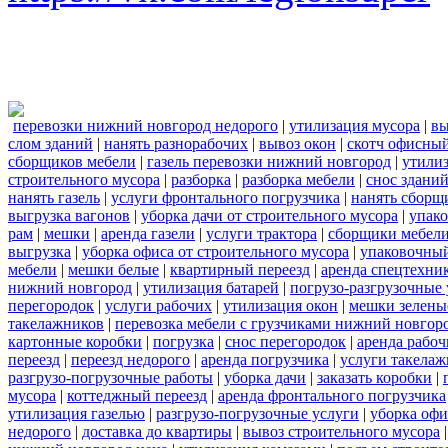
перевозки нижний новгород недорого
|
утилизация мусора
|
вы
слом зданий
|
нанять разнорабочих
|
вывоз окон
|
скотч офисны
сборщиков мебели
|
газель перевозки нижний новгород
|
утилиз
строительного мусора
|
разборка
|
разборка мебели
|
снос здани
нанять газель
|
услуги фронтального погрузчика
|
нанять сборщ
выгрузка вагонов
|
уборка дачи от строительного мусора
|
упако
рам
|
мешки
|
аренда газели
|
услуги трактора
|
сборщики мебели
выгрузка
|
уборка офиса от строительного мусора
|
упаковочный
мебели
|
мешки белые
|
квартирный переезд
|
аренда спецтехни
нижний новгород
|
утилизация батарей
|
погрузо-разгрузочные 
перегородок
|
услуги рабочих
|
утилизация окон
|
мешки зелены
такелажников
|
перевозка мебели с грузчиками нижний новгор
картонные коробки
|
погрузка
|
снос перегородок
|
аренда рабоч
переезд
|
переезд недорого
|
аренда погрузчика
|
услуги такела
разгрузо-погрузочные работы
|
уборка дачи
|
заказать коробки
|
мусора
|
коттеджный переезд
|
аренда фронтального погрузчика
утилизация газелью
|
разгрузо-погрузочные услуги
|
уборка офи
недорого
|
доставка до квартиры
|
вывоз строительного мусора