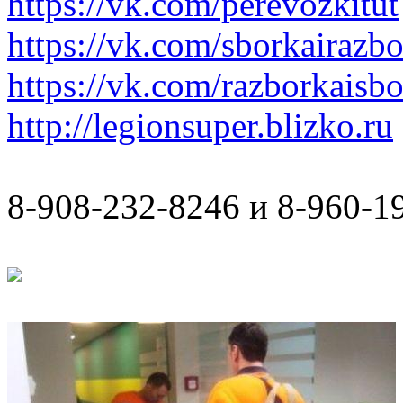
https://vk.com/perevozkitut
https://vk.com/sborkairazb
https://vk.com/razborkaisb
http://legionsuper.blizko.ru
8-908-232-8246 и 8-960-1