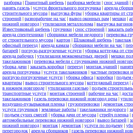
разборка
|
Гранитный щебень
|
разборка мебели
|
снос зданий
|
нанять газель
|
услуги фронтального погрузчика
|
аренда сборщ
строительного мусора
|
выгрузка фуры
|
уборка квартиры от ст
строений
|
разнорабочие на час
|
вывоз оконных рам
|
мешки
|
а
нижний новгород
|
утилизация металлолома
|
выгрузка вагонов
Известняковый щебень
|
грузчики
|
снос строений
|
заказать ра
аренда спецтехники
|
сборщики мебели недорого
|
перевозка гр
от строительного мусора
|
картон
|
Шлаковый щебень
|
такелаж
офисный переезд
|
аренда камаза
|
сборщики мебели на час
|
пер
батарей
|
погрузо-разгрузочные услуги
|
уборка коттеджа от ст
аренда рабочих
|
утилизация межкомнатных дверей
|
мешки по
такелажников
|
перевозка мебели с грузчиками нижний новгор
уборка дачи
|
заказать коробки
|
переезд
|
монтаж зданий
|
нанят
аренда погрузчика
|
услуги такелажников
|
частные перевозки 
разгрузо-погрузочные услуги
|
уборка офиса
|
коробки
|
подъем 
квартиры
|
вывоз строительного мусора
|
коттеджный переезд
|
в нижнем новгороде
|
утилизация газелью
|
подъем строительн
транспортные услуги
|
монтаж строений
|
рабочие на час
|
доста
такелажников
|
газель перевозки нижний новгород цена
|
утили
воздушно-пузырьковая пленка
|
грузоперевозки
|
демонтаж стр
услуги грузчиков
|
земляные работы
|
такелажники недорого
|
з
|
подъем сухих смесей
|
уборка дачи от мусора
|
стрейч пленка
|
автомобильные перевозки нижний новгород
|
вывоз батарей
|
з
нижний новгород
|
монтаж
|
демонтаж
|
услуги по подъему
|
убо
перегородок
|
аренда сборщиков
|
газель перевозки нижний нов