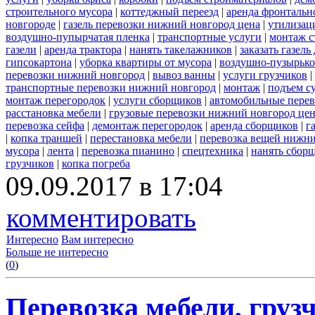
строительного мусора
|
коттеджный переезд
|
аренда фронтальн
новгороде
|
газель перевозки нижний новгород цена
|
утилизац
воздушно-пупырчатая пленка
|
транспортные услуги
|
монтаж с
газели
|
аренда трактора
|
нанять такелажников
|
заказать газел
гипсокартона
|
уборка квартиры от мусора
|
воздушно-пузырько
перевозки нижний новгород
|
вывоз ванны
|
услуги грузчиков
|
транспортные перевозки нижний новгород
|
монтаж
|
подъем с
монтаж перегородок
|
услуги сборщиков
|
автомобильные пере
расстановка мебели
|
грузовые перевозки нижний новгород це
перевозка сейфа
|
демонтаж перегородок
|
аренда сборщиков
|
г
|
копка траншей
|
перестановка мебели
|
перевозка вещей нижн
мусора
|
лента
|
перевозка пианино
|
спецтехника
|
нанять сбор
грузчиков
|
копка погреба
09.09.2017 в 17:04
комментировать
Интересно
Вам интересно
Больше не интересно
(
0
)
Перевозка мебели, грузч