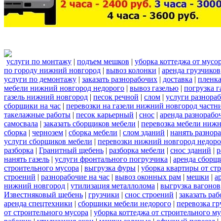
услуги по монтажу
|
подъем мешков
|
уборка коттеджа от мусо
по городу нижний новгород
|
вывоз колонки
|
аренда грузчиков
услуги по демонтажу
|
заказать разнорабочих
|
доставка
|
пленк
мебели нижний новгород недорого
|
вывоз газелью
|
погрузка г
газель нижний новгород
|
песок речной
|
слом
|
услуги разнора
сборщики на час
|
перевозки на газели нижний новгород частн
такелажные работы
|
песок карьерный
|
снос
|
аренда разнорабо
самосвала
|
заказать сборщиков мебели
|
перевозка мебели ниж
сборка
|
чернозем
|
сборка мебели
|
слом зданий
|
нанять разнор
услуги сборщиков мебели
|
перевозки нижний новгород недоро
разборка
|
Гранитный щебень
|
разборка мебели
|
снос зданий
|
р
нанять газель
|
услуги фронтального погрузчика
|
аренда сборщ
строительного мусора
|
выгрузка фуры
|
уборка квартиры от ст
строений
|
разнорабочие на час
|
вывоз оконных рам
|
мешки
|
а
нижний новгород
|
утилизация металлолома
|
выгрузка вагонов
Известняковый щебень
|
грузчики
|
снос строений
|
заказать ра
аренда спецтехники
|
сборщики мебели недорого
|
перевозка гр
от строительного мусора
|
уборка коттеджа от строительного м