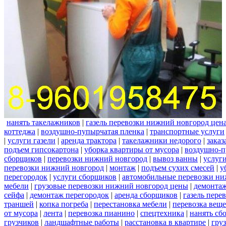
нанять такелажников
|
газель перевозки нижний новгород цен
коттеджа
|
воздушно-пупырчатая пленка
|
транспортные услуги
|
услуги газели
|
аренда трактора
|
такелажники недорого
|
заказ
подъем гипсокартона
|
уборка квартиры от мусора
|
воздушно-п
сборщиков
|
перевозки нижний новгород
|
вывоз ванны
|
услуги
перевозки нижний новгород
|
монтаж
|
подъем сухих смесей
|
у
перегородок
|
услуги сборщиков
|
автомобильные перевозки ни
мебели
|
грузовые перевозки нижний новгород цены
|
демонта
сейфа
|
демонтаж перегородок
|
аренда сборщиков
|
газель пере
траншей
|
копка погреба
|
перестановка мебели
|
перевозка вещ
от мусора
|
лента
|
перевозка пианино
|
спецтехника
|
нанять сб
грузчиков
|
ландшафтные работы
|
расстановка в квартире
|
гру