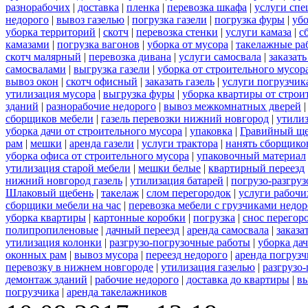
разнорабочих
|
доставка
|
пленка
|
перевозка шкафа
|
услуги спе
недорого
|
вывоз газелью
|
погрузка газели
|
погрузка фуры
|
уб
уборка территорий
|
скотч
|
перевозка стенки
|
услуги камаза
|
с
камазами
|
погрузка вагонов
|
уборка от мусора
|
такелажные ра
скотч малярный
|
перевозка дивана
|
услуги самосвала
|
заказат
самосвалами
|
выгрузка газели
|
уборка от строительного мусор
вывоз окон
|
скотч офисный
|
заказать газель
|
услуги погрузчик
утилизация мусора
|
выгрузка фуры
|
уборка квартиры от строи
зданий
|
разнорабочие недорого
|
вывоз межкомнатных дверей
сборщиков мебели
|
газель перевозки нижний новгород
|
утилиз
уборка дачи от строительного мусора
|
упаковка
|
Гравийный ще
рам
|
мешки
|
аренда газели
|
услуги трактора
|
нанять сборщико
уборка офиса от строительного мусора
|
упаковочный материал
утилизация старой мебели
|
мешки белые
|
квартирный переезд
нижний новгород газель
|
утилизация батарей
|
погрузо-разгру
Шлаковый щебень
|
такелаж
|
слом перегородок
|
услуги рабочи
сборщики мебели на час
|
перевозка мебели с грузчиками недо
уборка квартиры
|
картонные коробки
|
погрузка
|
снос перегор
полипропиленовые
|
дачный переезд
|
аренда самосвала
|
заказа
утилизация колонки
|
разгрузо-погрузочные работы
|
уборка да
оконных рам
|
вывоз мусора
|
переезд недорого
|
аренда погрузч
перевозку в нижнем новгороде
|
утилизация газелью
|
разгрузо
демонтаж зданий
|
рабочие недорого
|
доставка до квартиры
|
вы
погрузчика
|
аренда такелажников