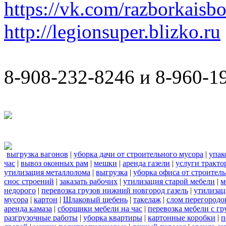
https://vk.com/razborkaisb
http://legionsuper.blizko.ru
8-908-232-8246 и 8-960-1
выгрузка вагонов
|
уборка дачи от строительного мусора
|
упак
час
|
вывоз оконных рам
|
мешки
|
аренда газели
|
услуги тракто
утилизация металлолома
|
выгрузка
|
уборка офиса от строител
снос строений
|
заказать рабочих
|
утилизация старой мебели
|
м
недорого
|
перевозка грузов нижний новгород газель
|
утилизац
мусора
|
картон
|
Шлаковый щебень
|
такелаж
|
слом перегородо
аренда камаза
|
сборщики мебели на час
|
перевозка мебели с г
разгрузочные работы
|
уборка квартиры
|
картонные коробки
|
п