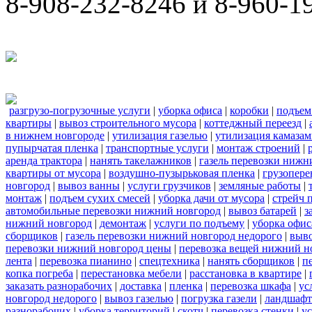
8-908-232-8246 и 8-960-1
разгрузо-погрузочные услуги
|
уборка офиса
|
коробки
|
подъем
квартиры
|
вывоз строительного мусора
|
коттеджный переезд
|
в нижнем новгороде
|
утилизация газелью
|
утилизация камаза
пупырчатая пленка
|
транспортные услуги
|
монтаж строений
|
аренда трактора
|
нанять такелажников
|
газель перевозки нижн
квартиры от мусора
|
воздушно-пузырьковая пленка
|
грузопере
новгород
|
вывоз ванны
|
услуги грузчиков
|
земляные работы
|
монтаж
|
подъем сухих смесей
|
уборка дачи от мусора
|
стрейч 
автомобильные перевозки нижний новгород
|
вывоз батарей
|
з
нижний новгород
|
демонтаж
|
услуги по подъему
|
уборка офис
сборщиков
|
газель перевозки нижний новгород недорого
|
выв
перевозки нижний новгород цены
|
перевозка вещей нижний н
лента
|
перевозка пианино
|
спецтехника
|
нанять сборщиков
|
п
копка погреба
|
перестановка мебели
|
расстановка в квартире
|
заказать разнорабочих
|
доставка
|
пленка
|
перевозка шкафа
|
ус
новгород недорого
|
вывоз газелью
|
погрузка газели
|
ландшафт
разнорабочих
|
уборка территорий
|
скотч
|
перевозка стенки
|
ус