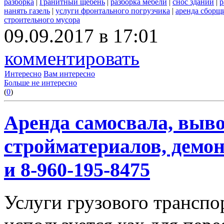
разборка
|
Гранитный щебень
|
разборка мебели
|
снос зданий
|
р
нанять газель
|
услуги фронтального погрузчика
|
аренда сборщ
строительного мусора
09.09.2017 в 17:01
комментировать
Интересно
Вам интересно
Больше не интересно
(
0
)
Аренда самосвала, выво
стройматериалов, демон
и 8-960-195-8475
Услуги грузового транспор