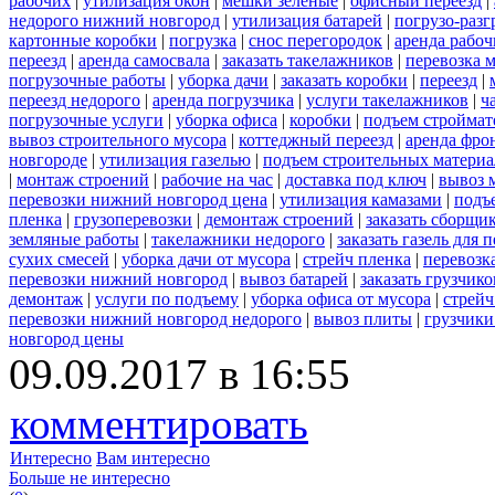
рабочих
|
утилизация окон
|
мешки зеленые
|
офисный переезд
|
недорого нижний новгород
|
утилизация батарей
|
погрузо-разг
картонные коробки
|
погрузка
|
снос перегородок
|
аренда рабоч
переезд
|
аренда самосвала
|
заказать такелажников
|
перевозка 
погрузочные работы
|
уборка дачи
|
заказать коробки
|
переезд
|
переезд недорого
|
аренда погрузчика
|
услуги такелажников
|
ч
погрузочные услуги
|
уборка офиса
|
коробки
|
подъем строймат
вывоз строительного мусора
|
коттеджный переезд
|
аренда фро
новгороде
|
утилизация газелью
|
подъем строительных материа
|
монтаж строений
|
рабочие на час
|
доставка под ключ
|
вывоз 
перевозки нижний новгород цена
|
утилизация камазами
|
подъ
пленка
|
грузоперевозки
|
демонтаж строений
|
заказать сборщи
земляные работы
|
такелажники недорого
|
заказать газель для
сухих смесей
|
уборка дачи от мусора
|
стрейч пленка
|
перевозк
перевозки нижний новгород
|
вывоз батарей
|
заказать грузчико
демонтаж
|
услуги по подъему
|
уборка офиса от мусора
|
стрейч
перевозки нижний новгород недорого
|
вывоз плиты
|
грузчики
новгород цены
09.09.2017 в 16:55
комментировать
Интересно
Вам интересно
Больше не интересно