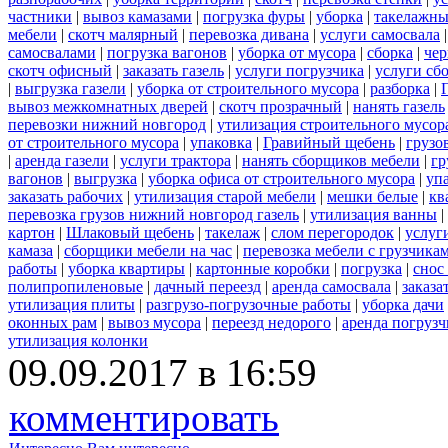
частники
|
вывоз камазами
|
погрузка фуры
|
уборка
|
такелажны
мебели
|
скотч малярный
|
перевозка дивана
|
услуги самосвала
самосвалами
|
погрузка вагонов
|
уборка от мусора
|
сборка
|
чер
скотч офисный
|
заказать газель
|
услуги погрузчика
|
услуги сб
|
выгрузка газели
|
уборка от строительного мусора
|
разборка
|
вывоз межкомнатных дверей
|
скотч прозрачный
|
нанять газель
перевозки нижний новгород
|
утилизация строительного мусор
от строительного мусора
|
упаковка
|
Гравийный щебень
|
грузо
|
аренда газели
|
услуги трактора
|
нанять сборщиков мебели
|
гр
вагонов
|
выгрузка
|
уборка офиса от строительного мусора
|
уп
заказать рабочих
|
утилизация старой мебели
|
мешки белые
|
кв
перевозка грузов нижний новгород газель
|
утилизация ванны
|
картон
|
Шлаковый щебень
|
такелаж
|
слом перегородок
|
услуг
камаза
|
сборщики мебели на час
|
перевозка мебели с грузчик
работы
|
уборка квартиры
|
картонные коробки
|
погрузка
|
снос
полипропиленовые
|
дачный переезд
|
аренда самосвала
|
заказа
утилизация плиты
|
разгрузо-погрузочные работы
|
уборка дачи
оконных рам
|
вывоз мусора
|
переезд недорого
|
аренда погрузч
утилизация колонки
09.09.2017 в 16:59
комментировать