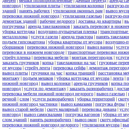
дверей
|
мешки полипропиленовые
|
дачный переезд
|
аренда са
новгород
|
утилизация плиты
|
утилизация колонки
|
разгрузо-п
зданий
|
нанять рабочих
|
утилизация оконных рам
|
вывоз мусо
перевозки нижний новгород
|
утилизация газелью
|
разгрузо-по
демонтаж зданий
|
рабочие недорого
|
доставка до квартиры
|
вы
погрузчика
|
аренда такелажников
|
заказать перевозку в нижне
уборка коттеджа
|
воздушно-пупырчатая пленка
|
транспортные
металлолома
|
услуги газели
|
аренда трактора
|
нанять такелаж
подъем гипсокартона
|
уборка квартиры от мусора
|
воздушно-п
сборщиков
|
перевозки нижний новгород
|
вывоз ванны
|
услуги
перевозки в нижнем новгороде
|
транспортные перевозки нижн
стрейч пленка
|
перевозка мебели
|
монтаж перегородок
|
услуг
заказать грузчиков
|
копка
|
такелажники на час
|
грузовые пере
от мусора
|
стрейч лента
|
перевозка сейфа
|
демонтаж перегоро
вывоз плиты
|
грузчики на час
|
копка траншей
|
расстановка ме
монтажу
|
подъем мешков
|
уборка коттеджа от мусора
|
лента
|
п
нижний новгород
|
вывоз колонки
|
аренда грузчиков
|
копка по
новгород
|
услуги по демонтажу
|
заказать разнорабочих
|
доста
перевозка мебели нижний новгород недорого
|
вывоз газелью
|
речной
|
слом
|
услуги разнорабочих
|
уборка территорий
|
скотч
нижний новгород частники
|
вывоз камазами
|
погрузка фуры
|
вывоз старой мебели
|
скотч малярный
|
перевозка дивана
|
услу
новгород
|
вывоз самосвалами
|
погрузка вагонов
|
уборка от му
слом зданий
|
нанять разнорабочих
|
вывоз окон
|
скотч офисны
перевозки нижний новгород недорого
|
утилизация мусора
|
вы