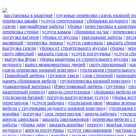
расстановка в квартире
|
грузовые перевозки газель нижний н
перевозка шкафа
|
услуги спецтехники
|
сборщики недорого
|
п
газели
|
ландшафтные работы
|
уборка
|
перестановка в квартир
перевозка стенки
|
услуги камаза
|
сборщики на час
|
перевозки 
погрузка вагонов
|
уборка от мусора
|
такелажные работы
|
песо
малярный
|
перевозка дивана
|
услуги самосвала
|
заказать сбор
выгрузка газели
|
уборка от строительного мусора
|
сборка
|
чер
скотч офисный
|
заказать газель
|
услуги погрузчика
|
услуги сб
|
выгрузка фуры
|
уборка квартиры от строительного мусора
|
ра
недорого
|
вывоз межкомнатных дверей
|
скотч прозрачный
|
на
газель перевозки нижний новгород
|
утилизация строительного
|
Гравийный щебень
|
грузовое такси
|
слом строений
|
разнораб
нанять сборщиков мебели
|
грузоперевозка нижний новгород
|
упаковочный материал
|
Известняковый щебень
|
грузчики
|
сно
квартирный переезд
|
аренда спецтехники
|
сборщики мебели н
утилизация батарей
|
погрузо-разгрузочные услуги
|
уборка кот
перегородок
|
услуги рабочих
|
утилизация окон
|
мешки зелены
мебели с грузчиками недорого нижний новгород
|
утилизация 
коробки
|
погрузка
|
снос перегородок
|
аренда рабочих
|
утилиз
аренда самосвала
|
заказать такелажников
|
перевозка мебели с
работы
|
уборка дачи
|
заказать коробки
|
переезд
|
монтаж здани
недорого
|
аренда погрузчика
|
услуги такелажников
|
частные 
услуги
|
уборка офиса
|
коробки
|
подъем стройматериалов
|
дем