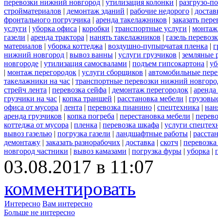
перевозки нижний новгород
|
утилизация колонки
|
разгрузо-п
стройматериалов
|
демонтаж зданий
|
рабочие недорого
|
достав
фронтального погрузчика
|
аренда такелажников
|
заказать пер
услуги
|
уборка офиса
|
коробки
|
транспортные услуги
|
монтаж
газели
|
аренда трактора
|
нанять такелажников
|
газель перевоз
материалов
|
уборка коттеджа
|
воздушно-пупырчатая пленка
|
г
нижний новгород
|
вывоз ванны
|
услуги грузчиков
|
земляные 
новгороде
|
утилизация самосвалами
|
подъем гипсокартона
|
уб
|
монтаж перегородок
|
услуги сборщиков
|
автомобильные пере
такелажники на час
|
транспортные перевозки нижний новгоро
стрейч лента
|
перевозка сейфа
|
демонтаж перегородок
|
аренда
грузчики на час
|
копка траншей
|
расстановка мебели
|
грузовы
офиса от мусора
|
лента
|
перевозка пианино
|
спецтехника
|
нан
аренда грузчиков
|
копка погреба
|
перестановка мебели
|
перев
коттеджа от мусора
|
пленка
|
перевозка шкафа
|
услуги спецтех
вывоз газелью
|
погрузка газели
|
ландшафтные работы
|
расста
демонтажу
|
заказать разнорабочих
|
доставка
|
скотч
|
перевозка
новгород частники
|
вывоз камазами
|
погрузка фуры
|
уборка
|
03.08.2017 в 11:07
комментировать
Интересно
Вам интересно
Больше не интересно