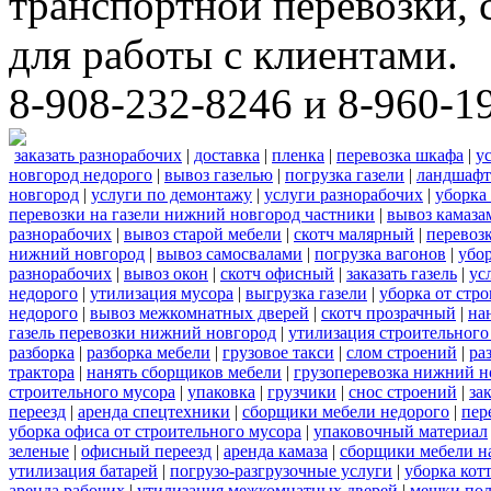
транспортной перевозки,
для работы с клиентами.
8-908-232-8246 и 8-960-1
заказать разнорабочих
|
доставка
|
пленка
|
перевозка шкафа
|
у
новгород недорого
|
вывоз газелью
|
погрузка газели
|
ландшафт
новгород
|
услуги по демонтажу
|
услуги разнорабочих
|
уборка
перевозки на газели нижний новгород частники
|
вывоз камаза
разнорабочих
|
вывоз старой мебели
|
скотч малярный
|
перевоз
нижний новгород
|
вывоз самосвалами
|
погрузка вагонов
|
убор
разнорабочих
|
вывоз окон
|
скотч офисный
|
заказать газель
|
ус
недорого
|
утилизация мусора
|
выгрузка газели
|
уборка от стр
недорого
|
вывоз межкомнатных дверей
|
скотч прозрачный
|
на
газель перевозки нижний новгород
|
утилизация строительного
разборка
|
разборка мебели
|
грузовое такси
|
слом строений
|
ра
трактора
|
нанять сборщиков мебели
|
грузоперевозка нижний н
строительного мусора
|
упаковка
|
грузчики
|
снос строений
|
за
переезд
|
аренда спецтехники
|
сборщики мебели недорого
|
пер
уборка офиса от строительного мусора
|
упаковочный материал
зеленые
|
офисный переезд
|
аренда камаза
|
сборщики мебели на
утилизация батарей
|
погрузо-разгрузочные услуги
|
уборка кот
аренда рабочих
|
утилизация межкомнатных дверей
|
мешки по