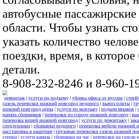
автобусные пассажирские 
области. Чтобы узнать ст
указать количество челове
поездки, время, в которое
детали.
8-908-232-8246 и 8-960-1
демонтаж
|
услуги по подъему
|
уборка офиса от мусора
|
стрей
газель перевозки нижний новгород недорого
|
вывоз плиты
|
гр
нижний новгород цены
|
услуги по монтажу
|
подъем мешков
|
нанять сборщиков
|
перевозки по городу нижний новгород
|
вы
перевозка вещей нижний новгород
|
услуги по демонтажу
|
зак
спецтехники
|
сборщики недорого
|
перевозка мебели нижний н
расстановка в квартире
|
грузовые перевозки газель нижний но
стенки
|
услуги камаза
|
сборщики на час
|
перевозки на газели