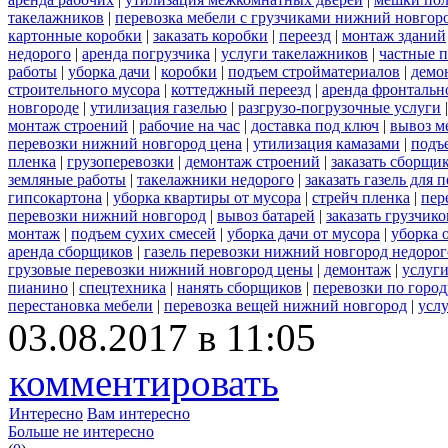
такелажников
|
перевозка мебели с грузчиками нижний новгор
картонные коробки
|
заказать коробки
|
переезд
|
монтаж зданий
недорого
|
аренда погрузчика
|
услуги такелажников
|
частные 
работы
|
уборка дачи
|
коробки
|
подъем стройматериалов
|
демо
строительного мусора
|
коттеджный переезд
|
аренда фронтальн
новгороде
|
утилизация газелью
|
разгрузо-погрузочные услуги
монтаж строений
|
рабочие на час
|
доставка под ключ
|
вывоз м
перевозки нижний новгород цена
|
утилизация камазами
|
подъ
пленка
|
грузоперевозки
|
демонтаж строений
|
заказать сборщи
земляные работы
|
такелажники недорого
|
заказать газель для
гипсокартона
|
уборка квартиры от мусора
|
стрейч пленка
|
пер
перевозки нижний новгород
|
вывоз батарей
|
заказать грузчико
монтаж
|
подъем сухих смесей
|
уборка дачи от мусора
|
уборка 
аренда сборщиков
|
газель перевозки нижний новгород недорог
грузовые перевозки нижний новгород цены
|
демонтаж
|
услуги
пианино
|
спецтехника
|
нанять сборщиков
|
перевозки по горо
перестановка мебели
|
перевозка вещей нижний новгород
|
усл
03.08.2017 в 11:05
комментировать
Интересно
Вам интересно
Больше не интересно