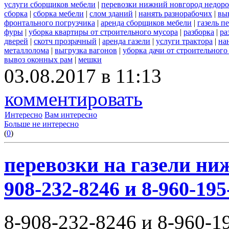
услуги сборщиков мебели
|
перевозки нижний новгород недоро
сборка
|
сборка мебели
|
слом зданий
|
нанять разнорабочих
|
вы
фронтального погрузчика
|
аренда сборщиков мебели
|
газель п
фуры
|
уборка квартиры от строительного мусора
|
разборка
|
ра
дверей
|
скотч прозрачный
|
аренда газели
|
услуги трактора
|
на
металлолома
|
выгрузка вагонов
|
уборка дачи от строительного
вывоз оконных рам
|
мешки
03.08.2017 в 11:13
комментировать
Интересно
Вам интересно
Больше не интересно
(
0
)
перевозки на газели ни
908-232-8246 и 8-960-195
8-908-232-8246 и 8-960-1