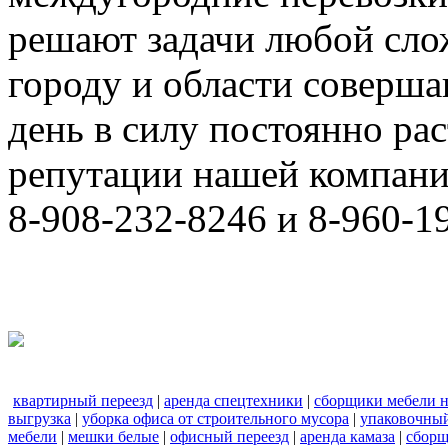
решают задачи любой сло
городу и области соверш
день в силу постоянно р
репутации нашей компани
8-908-232-8246 и 8-960-1
квартирный переезд
|
аренда спецтехники
|
сборщики мебели н
выгрузка
|
уборка офиса от строительного мусора
|
упаковочный
мебели
|
мешки белые
|
офисный переезд
|
аренда камаза
|
сборщ