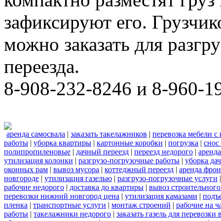
зафиксируют его. Грузчи
можно заказать для разгру
переезда.
8-908-232-8246 и 8-960-1
аренда самосвала
|
заказать такелажников
|
перевозка мебели с
работы
|
уборка квартиры
|
картонные коробки
|
погрузка
|
снос
полипропиленовые
|
дачный переезд
|
переезд недорого
|
аренда
утилизация колонки
|
разгрузо-погрузочные работы
|
уборка да
оконных рам
|
вывоз мусора
|
коттеджный переезд
|
аренда фрон
новгороде
|
утилизация газелью
|
разгрузо-погрузочные услуги
рабочие недорого
|
доставка до квартиры
|
вывоз строительного
перевозки нижний новгород цена
|
утилизация камазами
|
подъ
пленка
|
транспортные услуги
|
монтаж строений
|
рабочие на ч
работы
|
такелажники недорого
|
заказать газель для перевозки