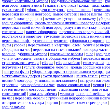
уборка квартиры от мусора
|
воздушно-пузырьковая пленка
|
гр
новгород
|
вывоз ванны
|
заказать грузчиков
|
копка
|
такелажник
сухих смесей
|
уборка дачи от мусора
|
стрейч пленка
|
перевозк
перевозки нижний новгород
|
вывоз батарей
|
вывоз плиты
|
гру
нижний новгород цены
|
демонтаж
|
услуги по подъему
|
уборка
аренда сборщиков
|
газель перевозки нижний новгород недорог
перевозка вещей нижний новгород
|
услуги по монтажу
|
подъе
спецтехника
|
нанять сборщиков
|
перевозки по городу нижний
расстановка в квартире
|
грузовые перевозки газель нижний но
перевозка шкафа
|
услуги спецтехники
|
сборщики недорого
|
п
фуры
|
уборка
|
перестановка в квартире
|
слом
|
услуги разнора
сборщики на час
|
перевозки на газели нижний новгород частн
вагонов
|
уборка от мусора
|
такелажные работы
|
снос
|
аренда 
услуги самосвала
|
заказать сборщиков мебели
|
перевозки нижн
строительного мусора
|
сборка
|
сборка мебели
|
слом зданий
|
н
погрузчика
|
услуги сборщиков мебели
|
аренда сборщиков меб
|
выгрузка фуры
|
уборка квартиры от строительного мусора
|
ра
межкомнатных дверей
|
скотч прозрачный
|
нанять газель
|
услу
нижний новгород
|
утилизация металлолома
|
выгрузка вагонов
строений
|
разнорабочие на час
|
вывоз оконных рам
|
мешки
|
а
грузов нижний новгород газель
|
утилизация ванны
|
выгрузка
снос строений
|
заказать рабочих
|
утилизация старой мебели
|
м
на час
|
перевозка мебели с грузчиками недорого нижний новг
от строительного мусора
|
картон
|
такелаж
|
слом перегородок
|
аренда камаза