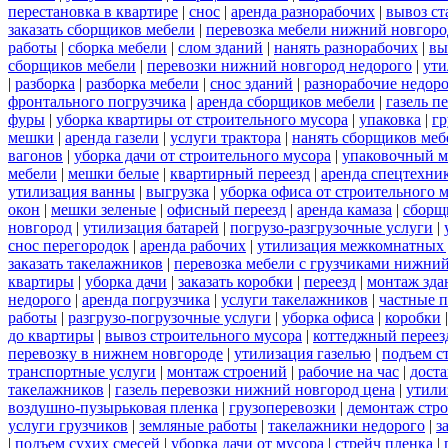
перестановка в квартире
|
снос
|
аренда разнорабочих
|
вывоз ст
заказать сборщиков мебели
|
перевозка мебели нижний новгоро
работы
|
сборка мебели
|
слом зданий
|
нанять разнорабочих
|
вы
сборщиков мебели
|
перевозки нижний новгород недорого
|
ути
|
разборка
|
разборка мебели
|
снос зданий
|
разнорабочие недор
фронтального погрузчика
|
аренда сборщиков мебели
|
газель п
фуры
|
уборка квартиры от строительного мусора
|
упаковка
|
гр
мешки
|
аренда газели
|
услуги трактора
|
нанять сборщиков меб
вагонов
|
уборка дачи от строительного мусора
|
упаковочный м
мебели
|
мешки белые
|
квартирный переезд
|
аренда спецтехни
утилизация ванны
|
выгрузка
|
уборка офиса от строительного 
окон
|
мешки зеленые
|
офисный переезд
|
аренда камаза
|
сборщ
новгород
|
утилизация батарей
|
погрузо-разгрузочные услуги
|
снос перегородок
|
аренда рабочих
|
утилизация межкомнатных 
заказать такелажников
|
перевозка мебели с грузчиками нижни
квартиры
|
уборка дачи
|
заказать коробки
|
переезд
|
монтаж зда
недорого
|
аренда погрузчика
|
услуги такелажников
|
частные 
работы
|
разгрузо-погрузочные услуги
|
уборка офиса
|
коробки
до квартиры
|
вывоз строительного мусора
|
коттеджный переез
перевозку в нижнем новгороде
|
утилизация газелью
|
подъем с
транспортные услуги
|
монтаж строений
|
рабочие на час
|
доста
такелажников
|
газель перевозки нижний новгород цена
|
утили
воздушно-пузырьковая пленка
|
грузоперевозки
|
демонтаж стр
услуги грузчиков
|
земляные работы
|
такелажники недорого
|
з
|
подъем сухих смесей
|
уборка дачи от мусора
|
стрейч пленка
|