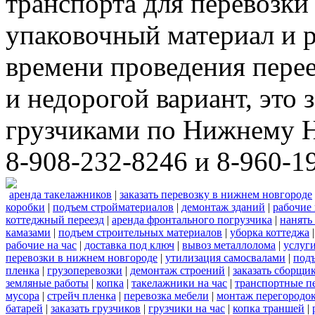
транспорта для перевозки
упаковочный материал и р
времени проведения пере
и недорогой вариант, это 
грузчиками по Нижнему Н
8-908-232-8246 и 8-960-1
аренда такелажников
|
заказать перевозку в нижнем новгороде
коробки
|
подъем стройматериалов
|
демонтаж зданий
|
рабочие
коттеджный переезд
|
аренда фронтального погрузчика
|
нанять
камазами
|
подъем строительных материалов
|
уборка коттеджа
рабочие на час
|
доставка под ключ
|
вывоз металлолома
|
услуги
перевозки в нижнем новгороде
|
утилизация самосвалами
|
под
пленка
|
грузоперевозки
|
демонтаж строений
|
заказать сборщи
земляные работы
|
копка
|
такелажники на час
|
транспортные п
мусора
|
стрейч пленка
|
перевозка мебели
|
монтаж перегородо
батарей
|
заказать грузчиков
|
грузчики на час
|
копка траншей
|