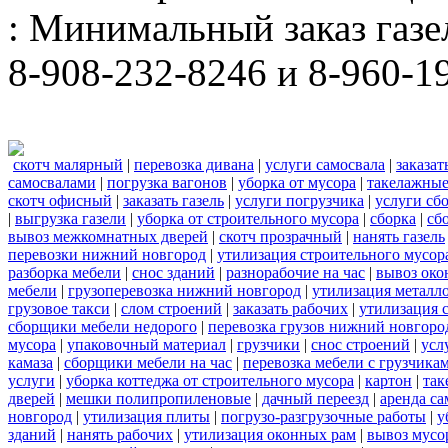
: Минимальный заказ газел
8-908-232-8246 и 8-960-1
скотч малярный
|
перевозка дивана
|
услуги самосвала
|
заказа
самосвалами
|
погрузка вагонов
|
уборка от мусора
|
такелажные
скотч офисный
|
заказать газель
|
услуги погрузчика
|
услуги сб
|
выгрузка газели
|
уборка от строительного мусора
|
сборка
|
сб
вывоз межкомнатных дверей
|
скотч прозрачный
|
нанять газель
перевозки нижний новгород
|
утилизация строительного мусор
разборка мебели
|
снос зданий
|
разнорабочие на час
|
вывоз око
мебели
|
грузоперевозка нижний новгород
|
утилизация металл
грузовое такси
|
слом строений
|
заказать рабочих
|
утилизация 
сборщики мебели недорого
|
перевозка грузов нижний новгород
мусора
|
упаковочный материал
|
грузчики
|
снос строений
|
усл
камаза
|
сборщики мебели на час
|
перевозка мебели с грузчик
услуги
|
уборка коттеджа от строительного мусора
|
картон
|
так
дверей
|
мешки полипропиленовые
|
дачный переезд
|
аренда са
новгород
|
утилизация плиты
|
погрузо-разгрузочные работы
|
у
зданий
|
нанять рабочих
|
утилизация оконных рам
|
вывоз мусо