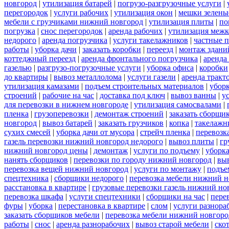
новгород
|
утилизация батарей
|
погрузо-разгрузочные услуги
|
перегородок
|
услуги рабочих
|
утилизация окон
|
мешки зелены
мебели с грузчиками нижний новгород
|
утилизация плиты
|
по
погрузка
|
снос перегородок
|
аренда рабочих
|
утилизация межк
недорого
|
аренда погрузчика
|
услуги такелажников
|
частные 
работы
|
уборка дачи
|
заказать коробки
|
переезд
|
монтаж здани
коттеджный переезд
|
аренда фронтального погрузчика
|
аренда
газелью
|
разгрузо-погрузочные услуги
|
уборка офиса
|
коробки
до квартиры
|
вывоз металлолома
|
услуги газели
|
аренда тракт
утилизация камазами
|
подъем строительных материалов
|
уборк
строений
|
рабочие на час
|
доставка под ключ
|
вывоз ванны
|
у
для перевозки в нижнем новгороде
|
утилизация самосвалами
|
пленка
|
грузоперевозки
|
демонтаж строений
|
заказать сборщи
новгород
|
вывоз батарей
|
заказать грузчиков
|
копка
|
такелажн
сухих смесей
|
уборка дачи от мусора
|
стрейч пленка
|
перевозк
газель перевозки нижний новгород недорого
|
вывоз плиты
|
гр
нижний новгород цены
|
демонтаж
|
услуги по подъему
|
уборка
нанять сборщиков
|
перевозки по городу нижний новгород
|
вы
перевозка вещей нижний новгород
|
услуги по монтажу
|
подъе
спецтехника
|
сборщики недорого
|
перевозка мебели нижний н
расстановка в квартире
|
грузовые перевозки газель нижний но
перевозка шкафа
|
услуги спецтехники
|
сборщики на час
|
пере
фуры
|
уборка
|
перестановка в квартире
|
слом
|
услуги разнора
заказать сборщиков мебели
|
перевозка мебели нижний новгоро
работы
|
снос
|
аренда разнорабочих
|
вывоз старой мебели
|
ско