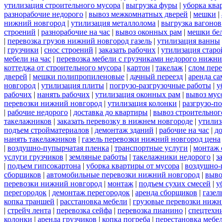
утилизация строительного мусора
|
выгрузка фуры
|
уборка ква
разнорабочие недорого
|
вывоз межкомнатных дверей
|
мешки
|
нижний новгород
|
утилизация металлолома
|
выгрузка вагонов
строений
|
разнорабочие на час
|
вывоз оконных рам
|
мешки бе
|
перевозка грузов нижний новгород газель
|
утилизация ванны
|
грузчики
|
снос строений
|
заказать рабочих
|
утилизация старо
мебели на час
|
перевозка мебели с грузчиками недорого нижн
коттеджа от строительного мусора
|
картон
|
такелаж
|
слом пер
дверей
|
мешки полипропиленовые
|
дачный переезд
|
аренда са
новгород
|
утилизация плиты
|
погрузо-разгрузочные работы
|
у
рабочих
|
нанять рабочих
|
утилизация оконных рам
|
вывоз мус
перевозки нижний новгород
|
утилизация колонки
|
разгрузо-п
|
рабочие недорого
|
доставка до квартиры
|
вывоз строительног
такелажников
|
заказать перевозку в нижнем новгороде
|
утилиз
подъем стройматериалов
|
демонтаж зданий
|
рабочие на час
|
д
нанять такелажников
|
газель перевозки нижний новгород цена
|
воздушно-пупырчатая пленка
|
транспортные услуги
|
монтаж 
услуги грузчиков
|
земляные работы
|
такелажники недорого
|
з
|
подъем гипсокартона
|
уборка квартиры от мусора
|
воздушно-
сборщиков
|
автомобильные перевозки нижний новгород
|
выво
перевозки нижний новгород
|
монтаж
|
подъем сухих смесей
|
у
перегородок
|
демонтаж перегородок
|
аренда сборщиков
|
газел
копка траншей
|
расстановка мебели
|
грузовые перевозки нижн
|
стрейч лента
|
перевозка сейфа
|
перевозка пианино
|
спецтехн
колонки
|
аренда грузчиков
|
копка погреба
|
перестановка мебе