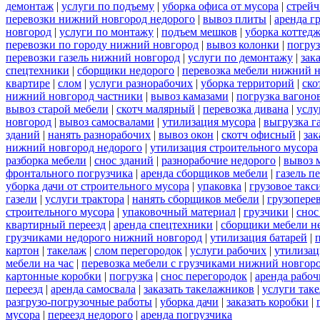
демонтаж
|
услуги по подъему
|
уборка офиса от мусора
|
стрейч
перевозки нижний новгород недорого
|
вывоз плиты
|
аренда г
новгород
|
услуги по монтажу
|
подъем мешков
|
уборка коттедж
перевозки по городу нижний новгород
|
вывоз колонки
|
погруз
перевозки газель нижний новгород
|
услуги по демонтажу
|
зак
спецтехники
|
сборщики недорого
|
перевозка мебели нижний н
квартире
|
слом
|
услуги разнорабочих
|
уборка территорий
|
ско
нижний новгород частники
|
вывоз камазами
|
погрузка вагоно
вывоз старой мебели
|
скотч малярный
|
перевозка дивана
|
услу
новгород
|
вывоз самосвалами
|
утилизация мусора
|
выгрузка г
зданий
|
нанять разнорабочих
|
вывоз окон
|
скотч офисный
|
зак
нижний новгород недорого
|
утилизация строительного мусора
разборка мебели
|
снос зданий
|
разнорабочие недорого
|
вывоз 
фронтального погрузчика
|
аренда сборщиков мебели
|
газель п
уборка дачи от строительного мусора
|
упаковка
|
грузовое такс
газели
|
услуги трактора
|
нанять сборщиков мебели
|
грузопере
строительного мусора
|
упаковочный материал
|
грузчики
|
снос
квартирный переезд
|
аренда спецтехники
|
сборщики мебели н
грузчиками недорого нижний новгород
|
утилизация батарей
|
картон
|
такелаж
|
слом перегородок
|
услуги рабочих
|
утилизац
мебели на час
|
перевозка мебели с грузчиками нижний новгор
картонные коробки
|
погрузка
|
снос перегородок
|
аренда рабоч
переезд
|
аренда самосвала
|
заказать такелажников
|
услуги так
разгрузо-погрузочные работы
|
уборка дачи
|
заказать коробки
|
мусора
|
переезд недорого
|
аренда погрузчика