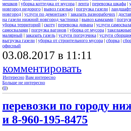
мешков
|
уборка коттеджа от мусора
|
лента
|
перевозка шкафа
|
новгород недорого
|
вывоз газелью
|
погрузка газели
|
ландшафт
новгород
|
услуги по демонтажу
|
заказать разнорабочих
|
доста
на газели нижний новгород частники
|
вывоз камазами
|
погруз
уборка территорий
|
скотч
|
перевозка дивана
|
услуги самосвал
самосвалами
|
погрузка вагонов
|
уборка от мусора
|
такелажные
малярный
|
заказать газель
|
услуги погрузчика
|
услуги сборщи
выгрузка газели
|
уборка от строительного мусора
|
сборка
|
сбо
офисный
03.08.2017 в 11:11
комментировать
Интересно
Вам интересно
Больше не интересно
(
0
)
перевозки по городу ни
и 8-960-195-8475