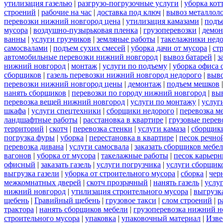
утилизация газелью
|
разгрузо-погрузочные услуги
|
уборка кот
строений
|
рабочие на час
|
доставка под ключ
|
вывоз металлол
перевозки нижний новгород цена
|
утилизация камазами
|
подъ
мусора
|
воздушно-пузырьковая пленка
|
грузоперевозки
|
демон
ванны
|
услуги грузчиков
|
земляные работы
|
такелажники нед
самосвалами
|
подъем сухих смесей
|
уборка дачи от мусора
|
ст
автомобильные перевозки нижний новгород
|
вывоз батарей
|
з
нижний новгород
|
монтаж
|
услуги по подъему
|
уборка офиса 
сборщиков
|
газель перевозки нижний новгород недорого
|
выв
перевозки нижний новгород цены
|
демонтаж
|
подъем мешков
нанять сборщиков
|
перевозки по городу нижний новгород
|
вы
перевозка вещей нижний новгород
|
услуги по монтажу
|
услуг
шкафа
|
услуги спецтехники
|
сборщики недорого
|
перевозка м
ландшафтные работы
|
расстановка в квартире
|
грузовые перев
территорий
|
скотч
|
перевозка стенки
|
услуги камаза
|
сборщики
погрузка фуры
|
уборка
|
перестановка в квартире
|
песок речно
перевозка дивана
|
услуги самосвала
|
заказать сборщиков мебе
вагонов
|
уборка от мусора
|
такелажные работы
|
песок карьер
офисный
|
заказать газель
|
услуги погрузчика
|
услуги сборщик
выгрузка газели
|
уборка от строительного мусора
|
сборка
|
чер
межкомнатных дверей
|
скотч прозрачный
|
нанять газель
|
услу
нижний новгород
|
утилизация строительного мусора
|
выгрузк
щебень
|
Гравийный щебень
|
грузовое такси
|
слом строений
|
р
трактора
|
нанять сборщиков мебели
|
грузоперевозка нижний н
строительного мусора
|
упаковка
|
упаковочный материал
|
Изве