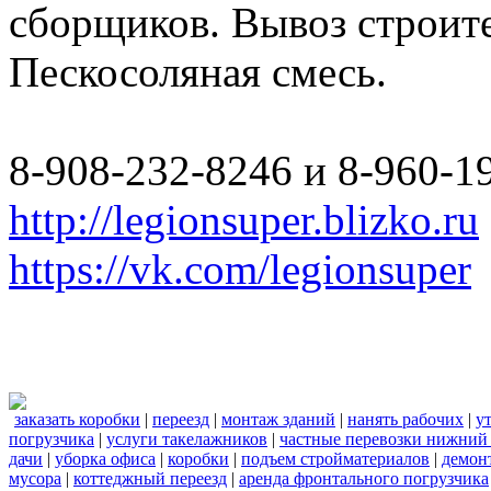
сборщиков. Вывоз строите
Пескосоляная смесь.
8-908-232-8246 и 8-960-1
http://legionsuper.blizko.ru
https://vk.com/legionsuper
заказать коробки
|
переезд
|
монтаж зданий
|
нанять рабочих
|
у
погрузчика
|
услуги такелажников
|
частные перевозки нижний
дачи
|
уборка офиса
|
коробки
|
подъем стройматериалов
|
демон
мусора
|
коттеджный переезд
|
аренда фронтального погрузчика