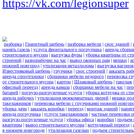
https://vk.com/legionsuper
разборка
|
Гранитный щебень
|
разборка мебели
|
снос зданий
|
нанять газель
|
услуги фронтального погрузчика
|
аренда сборщ
строительного мусора
|
выгрузка фуры
|
уборка квартиры от ст
строений
|
разнорабочие на час
|
вывоз оконных рам
|
мешки
|
а
нижний новгород
|
утилизация металлолома
|
выгрузка вагонов
Известняковый щебень
|
грузчики
|
снос строений
|
заказать ра
аренда спецтехники
|
сборщики мебели недорого
|
перевозка гр
от строительного мусора
|
картон
|
Шлаковый щебень
|
такелаж
офисный переезд
|
аренда камаза
|
сборщики мебели на час
|
пер
батарей
|
погрузо-разгрузочные услуги
|
уборка коттеджа от ст
аренда рабочих
|
утилизация межкомнатных дверей
|
мешки по
такелажников
|
перевозка мебели с грузчиками нижний новгор
уборка дачи
|
заказать коробки
|
переезд
|
монтаж зданий
|
нанят
аренда погрузчика
|
услуги такелажников
|
частные перевозки 
разгрузо-погрузочные услуги
|
уборка офиса
|
коробки
|
подъем 
квартиры
|
вывоз строительного мусора
|
коттеджный переезд
|
в нижнем новгороде
|
утилизация газелью
|
подъем строительн