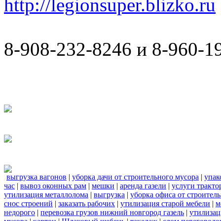
http://legionsuper.blizko.ru
8-908-232-8246 и 8-960-1
выгрузка вагонов
|
уборка дачи от строительного мусора
|
упак
час
|
вывоз оконных рам
|
мешки
|
аренда газели
|
услуги тракто
утилизация металлолома
|
выгрузка
|
уборка офиса от строител
снос строений
|
заказать рабочих
|
утилизация старой мебели
|
м
недорого
|
перевозка грузов нижний новгород газель
|
утилизац