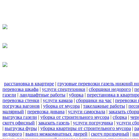
расстановка в квартире
|
грузовые перевозки газель нижний н
перевозка шкафа
|
услуги спецтехники
|
сборщики недорого
|
п
газели
|
ландшафтные работы
|
уборка
|
перестановка в квартир
перевозка стенки
|
услуги камаза
|
сборщики на час
|
перевозки 
погрузка вагонов
|
уборка от мусора
|
такелажные работы
|
песо
малярный
|
перевозка дивана
|
услуги самосвала
|
заказать сбор
выгрузка газели
|
уборка от строительного мусора
|
сборка
|
чер
скотч офисный
|
заказать газель
|
услуги погрузчика
|
услуги сб
|
выгрузка фуры
|
уборка квартиры от строительного мусора
|
ра
недорого
|
вывоз межкомнатных дверей
|
скотч прозрачный
|
на