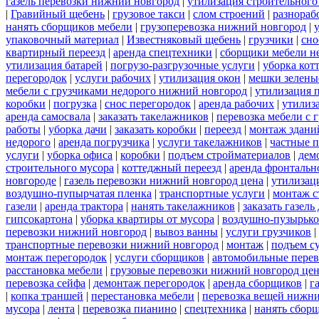
газель перевозки нижний новгород
|
утилизация строительного
|
Гравийный щебень
|
грузовое такси
|
слом строений
|
разнораб
нанять сборщиков мебели
|
грузоперевозка нижний новгород
|
упаковочный материал
|
Известняковый щебень
|
грузчики
|
сно
квартирный переезд
|
аренда спецтехники
|
сборщики мебели н
утилизация батарей
|
погрузо-разгрузочные услуги
|
уборка кот
перегородок
|
услуги рабочих
|
утилизация окон
|
мешки зелены
мебели с грузчиками недорого нижний новгород
|
утилизация 
коробки
|
погрузка
|
снос перегородок
|
аренда рабочих
|
утилиз
аренда самосвала
|
заказать такелажников
|
перевозка мебели с
работы
|
уборка дачи
|
заказать коробки
|
переезд
|
монтаж здани
недорого
|
аренда погрузчика
|
услуги такелажников
|
частные 
услуги
|
уборка офиса
|
коробки
|
подъем стройматериалов
|
дем
строительного мусора
|
коттеджный переезд
|
аренда фронтальн
новгороде
|
газель перевозки нижний новгород цена
|
утилизац
воздушно-пупырчатая пленка
|
транспортные услуги
|
монтаж с
газели
|
аренда трактора
|
нанять такелажников
|
заказать газел
гипсокартона
|
уборка квартиры от мусора
|
воздушно-пузырько
перевозки нижний новгород
|
вывоз ванны
|
услуги грузчиков
|
транспортные перевозки нижний новгород
|
монтаж
|
подъем с
монтаж перегородок
|
услуги сборщиков
|
автомобильные пере
расстановка мебели
|
грузовые перевозки нижний новгород це
перевозка сейфа
|
демонтаж перегородок
|
аренда сборщиков
|
г
|
копка траншей
|
перестановка мебели
|
перевозка вещей нижн
мусора
|
лента
|
перевозка пианино
|
спецтехника
|
нанять сбор