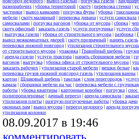
новгород недорого
|
вывоз газелью
|
погрузка газели
|
ландшафт
разнорабочих
|
уборка территорий
|
скотч
|
перевозка стенки
|
ус
частники
|
вывоз камазами
|
погрузка фуры
|
уборка
|
такелажны
мебели
|
скотч малярный
|
перевозка дивана
|
услуги самосвала
самосвалами
|
погрузка вагонов
|
уборка от мусора
|
сборка
|
чер
скотч офисный
|
заказать газель
|
услуги погрузчика
|
услуги сб
|
выгрузка газели
|
уборка от строительного мусора
|
разборка
|
вывоз межкомнатных дверей
|
скотч прозрачный
|
нанять газель
перевозки нижний новгород
|
утилизация строительного мусор
от строительного мусора
|
упаковка
|
Гравийный щебень
|
грузо
|
аренда газели
|
услуги трактора
|
нанять сборщиков мебели
|
гр
вагонов
|
выгрузка
|
уборка офиса от строительного мусора
|
уп
заказать рабочих
|
утилизация старой мебели
|
мешки белые
|
кв
перевозка грузов нижний новгород газель
|
утилизация ванны
|
картон
|
Шлаковый щебень
|
такелаж
|
слом перегородок
|
услуг
камаза
|
сборщики мебели на час
|
перевозка мебели с грузчик
работы
|
уборка квартиры
|
картонные коробки
|
погрузка
|
снос
полипропиленовые
|
дачный переезд
|
аренда самосвала
|
заказа
утилизация плиты
|
разгрузо-погрузочные работы
|
уборка дачи
оконных рам
|
вывоз мусора
|
переезд недорого
|
аренда погрузч
утилизация колонки
08.09.2017 в 19:46
комментировать