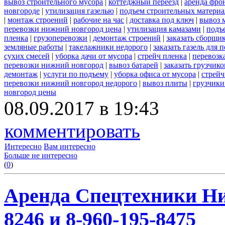
вывоз строительного мусора
|
коттеджный переезд
|
аренда фро
новгороде
|
утилизация газелью
|
подъем строительных материа
|
монтаж строений
|
рабочие на час
|
доставка под ключ
|
вывоз 
перевозки нижний новгород цена
|
утилизация камазами
|
подъ
пленка
|
грузоперевозки
|
демонтаж строений
|
заказать сборщи
земляные работы
|
такелажники недорого
|
заказать газель для
сухих смесей
|
уборка дачи от мусора
|
стрейч пленка
|
перевозк
перевозки нижний новгород
|
вывоз батарей
|
заказать грузчико
демонтаж
|
услуги по подъему
|
уборка офиса от мусора
|
стрейч
перевозки нижний новгород недорого
|
вывоз плиты
|
грузчики
новгород цены
08.09.2017 в 19:43
комментировать
Интересно
Вам интересно
Больше не интересно
(
0
)
Аренда Спецтехники Ни
8246 и 8-960-195-8475