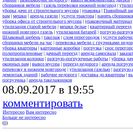
сборщиков мебели
|
газель перевозки нижний новгород
|
утилиз
уборка дачи от строительного мусора
|
упаковка
|
Гравийный ще
рам
|
мешки
|
аренда газели
|
услуги трактора
|
нанять сборщико
уборка офиса от строительного мусора
|
упаковочный материал
утилизация старой мебели
|
мешки белые
|
квартирный переезд
нижний новгород газель
|
утилизация батарей
|
погрузо-разгру
Шлаковый щебень
|
такелаж
|
слом перегородок
|
услуги рабочи
сборщики мебели на час
|
перевозка мебели с грузчиками недо
уборка квартиры
|
картонные коробки
|
погрузка
|
снос перегор
полипропиленовые
|
дачный переезд
|
аренда самосвала
|
заказа
утилизация колонки
|
разгрузо-погрузочные работы
|
уборка да
оконных рам
|
вывоз мусора
|
переезд недорого
|
аренда погрузч
перевозку в нижнем новгороде
|
утилизация газелью
|
разгрузо
демонтаж зданий
|
рабочие недорого
|
доставка до квартиры
|
вы
погрузчика
|
аренда такелажников
08.09.2017 в 19:55
комментировать
Интересно
Вам интересно
Больше не интересно
(
0
)