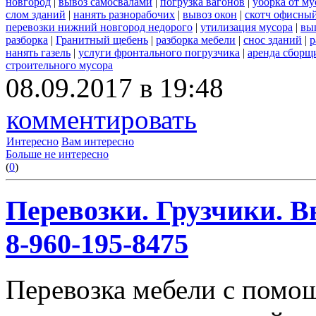
новгород
|
вывоз самосвалами
|
погрузка вагонов
|
уборка от му
слом зданий
|
нанять разнорабочих
|
вывоз окон
|
скотч офисны
перевозки нижний новгород недорого
|
утилизация мусора
|
вы
разборка
|
Гранитный щебень
|
разборка мебели
|
снос зданий
|
р
нанять газель
|
услуги фронтального погрузчика
|
аренда сборщ
строительного мусора
08.09.2017 в 19:48
комментировать
Интересно
Вам интересно
Больше не интересно
(
0
)
Перевозки. Грузчики. В
8-960-195-8475
Перевозка мебели с помо