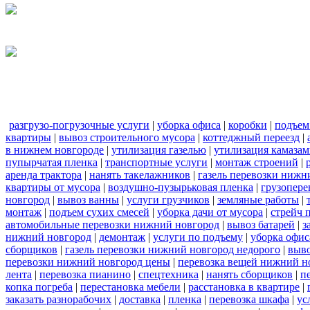
разгрузо-погрузочные услуги
|
уборка офиса
|
коробки
|
подъем
квартиры
|
вывоз строительного мусора
|
коттеджный переезд
|
в нижнем новгороде
|
утилизация газелью
|
утилизация камаза
пупырчатая пленка
|
транспортные услуги
|
монтаж строений
|
аренда трактора
|
нанять такелажников
|
газель перевозки нижн
квартиры от мусора
|
воздушно-пузырьковая пленка
|
грузопере
новгород
|
вывоз ванны
|
услуги грузчиков
|
земляные работы
|
монтаж
|
подъем сухих смесей
|
уборка дачи от мусора
|
стрейч 
автомобильные перевозки нижний новгород
|
вывоз батарей
|
з
нижний новгород
|
демонтаж
|
услуги по подъему
|
уборка офис
сборщиков
|
газель перевозки нижний новгород недорого
|
выв
перевозки нижний новгород цены
|
перевозка вещей нижний н
лента
|
перевозка пианино
|
спецтехника
|
нанять сборщиков
|
п
копка погреба
|
перестановка мебели
|
расстановка в квартире
|
заказать разнорабочих
|
доставка
|
пленка
|
перевозка шкафа
|
ус