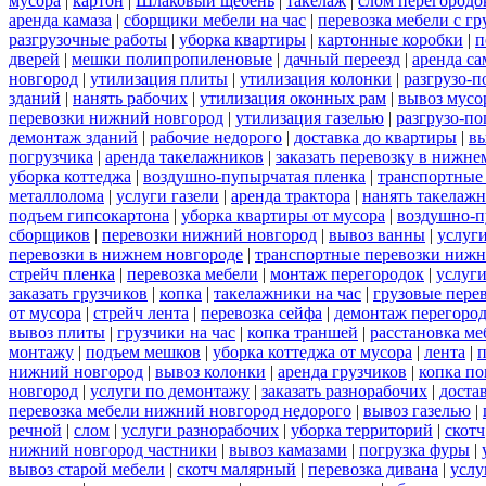
мусора
|
картон
|
Шлаковый щебень
|
такелаж
|
слом перегородо
аренда камаза
|
сборщики мебели на час
|
перевозка мебели с г
разгрузочные работы
|
уборка квартиры
|
картонные коробки
|
п
дверей
|
мешки полипропиленовые
|
дачный переезд
|
аренда са
новгород
|
утилизация плиты
|
утилизация колонки
|
разгрузо-п
зданий
|
нанять рабочих
|
утилизация оконных рам
|
вывоз мусо
перевозки нижний новгород
|
утилизация газелью
|
разгрузо-по
демонтаж зданий
|
рабочие недорого
|
доставка до квартиры
|
вы
погрузчика
|
аренда такелажников
|
заказать перевозку в нижне
уборка коттеджа
|
воздушно-пупырчатая пленка
|
транспортные
металлолома
|
услуги газели
|
аренда трактора
|
нанять такелаж
подъем гипсокартона
|
уборка квартиры от мусора
|
воздушно-п
сборщиков
|
перевозки нижний новгород
|
вывоз ванны
|
услуги
перевозки в нижнем новгороде
|
транспортные перевозки нижн
стрейч пленка
|
перевозка мебели
|
монтаж перегородок
|
услуг
заказать грузчиков
|
копка
|
такелажники на час
|
грузовые пере
от мусора
|
стрейч лента
|
перевозка сейфа
|
демонтаж перегоро
вывоз плиты
|
грузчики на час
|
копка траншей
|
расстановка ме
монтажу
|
подъем мешков
|
уборка коттеджа от мусора
|
лента
|
п
нижний новгород
|
вывоз колонки
|
аренда грузчиков
|
копка по
новгород
|
услуги по демонтажу
|
заказать разнорабочих
|
доста
перевозка мебели нижний новгород недорого
|
вывоз газелью
|
речной
|
слом
|
услуги разнорабочих
|
уборка территорий
|
скотч
нижний новгород частники
|
вывоз камазами
|
погрузка фуры
|
вывоз старой мебели
|
скотч малярный
|
перевозка дивана
|
услу