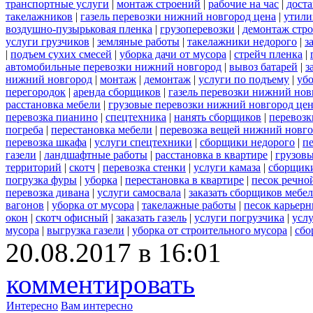
транспортные услуги
|
монтаж строений
|
рабочие на час
|
доста
такелажников
|
газель перевозки нижний новгород цена
|
утили
воздушно-пузырьковая пленка
|
грузоперевозки
|
демонтаж стр
услуги грузчиков
|
земляные работы
|
такелажники недорого
|
з
|
подъем сухих смесей
|
уборка дачи от мусора
|
стрейч пленка
|
автомобильные перевозки нижний новгород
|
вывоз батарей
|
з
нижний новгород
|
монтаж
|
демонтаж
|
услуги по подъему
|
убо
перегородок
|
аренда сборщиков
|
газель перевозки нижний нов
расстановка мебели
|
грузовые перевозки нижний новгород це
перевозка пианино
|
спецтехника
|
нанять сборщиков
|
перевозк
погреба
|
перестановка мебели
|
перевозка вещей нижний новг
перевозка шкафа
|
услуги спецтехники
|
сборщики недорого
|
п
газели
|
ландшафтные работы
|
расстановка в квартире
|
грузовы
территорий
|
скотч
|
перевозка стенки
|
услуги камаза
|
сборщики
погрузка фуры
|
уборка
|
перестановка в квартире
|
песок речно
перевозка дивана
|
услуги самосвала
|
заказать сборщиков мебе
вагонов
|
уборка от мусора
|
такелажные работы
|
песок карьер
окон
|
скотч офисный
|
заказать газель
|
услуги погрузчика
|
усл
мусора
|
выгрузка газели
|
уборка от строительного мусора
|
сбо
20.08.2017 в 16:01
комментировать
Интересно
Вам интересно