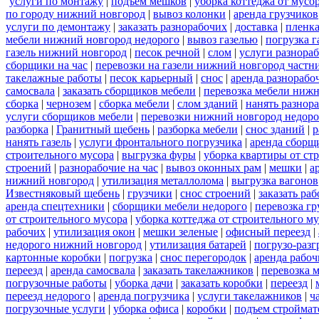
услуги по монтажу
|
подъем мешков
|
уборка коттеджа от мусо
по городу нижний новгород
|
вывоз колонки
|
аренда грузчиков
услуги по демонтажу
|
заказать разнорабочих
|
доставка
|
пленк
мебели нижний новгород недорого
|
вывоз газелью
|
погрузка г
газель нижний новгород
|
песок речной
|
слом
|
услуги разнора
сборщики на час
|
перевозки на газели нижний новгород частн
такелажные работы
|
песок карьерный
|
снос
|
аренда разнорабо
самосвала
|
заказать сборщиков мебели
|
перевозка мебели ниж
сборка
|
чернозем
|
сборка мебели
|
слом зданий
|
нанять разнор
услуги сборщиков мебели
|
перевозки нижний новгород недоро
разборка
|
Гранитный щебень
|
разборка мебели
|
снос зданий
|
р
нанять газель
|
услуги фронтального погрузчика
|
аренда сборщ
строительного мусора
|
выгрузка фуры
|
уборка квартиры от ст
строений
|
разнорабочие на час
|
вывоз оконных рам
|
мешки
|
а
нижний новгород
|
утилизация металлолома
|
выгрузка вагонов
Известняковый щебень
|
грузчики
|
снос строений
|
заказать ра
аренда спецтехники
|
сборщики мебели недорого
|
перевозка гр
от строительного мусора
|
уборка коттеджа от строительного м
рабочих
|
утилизация окон
|
мешки зеленые
|
офисный переезд
|
недорого нижний новгород
|
утилизация батарей
|
погрузо-разг
картонные коробки
|
погрузка
|
снос перегородок
|
аренда рабоч
переезд
|
аренда самосвала
|
заказать такелажников
|
перевозка 
погрузочные работы
|
уборка дачи
|
заказать коробки
|
переезд
|
переезд недорого
|
аренда погрузчика
|
услуги такелажников
|
ч
погрузочные услуги
|
уборка офиса
|
коробки
|
подъем строймат