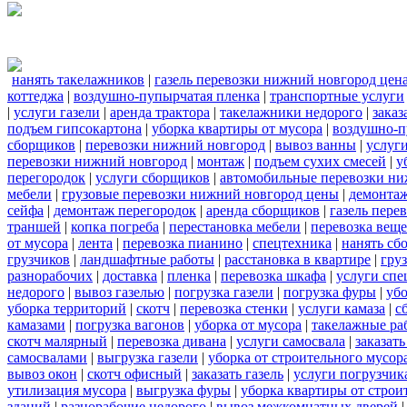
нанять такелажников
|
газель перевозки нижний новгород цен
коттеджа
|
воздушно-пупырчатая пленка
|
транспортные услуги
|
услуги газели
|
аренда трактора
|
такелажники недорого
|
заказ
подъем гипсокартона
|
уборка квартиры от мусора
|
воздушно-п
сборщиков
|
перевозки нижний новгород
|
вывоз ванны
|
услуги
перевозки нижний новгород
|
монтаж
|
подъем сухих смесей
|
у
перегородок
|
услуги сборщиков
|
автомобильные перевозки ни
мебели
|
грузовые перевозки нижний новгород цены
|
демонта
сейфа
|
демонтаж перегородок
|
аренда сборщиков
|
газель пере
траншей
|
копка погреба
|
перестановка мебели
|
перевозка вещ
от мусора
|
лента
|
перевозка пианино
|
спецтехника
|
нанять сб
грузчиков
|
ландшафтные работы
|
расстановка в квартире
|
гру
разнорабочих
|
доставка
|
пленка
|
перевозка шкафа
|
услуги спе
недорого
|
вывоз газелью
|
погрузка газели
|
погрузка фуры
|
уб
уборка территорий
|
скотч
|
перевозка стенки
|
услуги камаза
|
с
камазами
|
погрузка вагонов
|
уборка от мусора
|
такелажные ра
скотч малярный
|
перевозка дивана
|
услуги самосвала
|
заказат
самосвалами
|
выгрузка газели
|
уборка от строительного мусор
вывоз окон
|
скотч офисный
|
заказать газель
|
услуги погрузчик
утилизация мусора
|
выгрузка фуры
|
уборка квартиры от строи
зданий
|
разнорабочие недорого
|
вывоз межкомнатных дверей