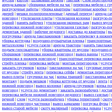
мусора
|
картон
|
Шлаковый щебень
|
такелаж
|
слом перегородо
аренда камаза
|
сборщики мебели на час
|
перевозка мебели с г
разгрузочные работы
|
уборка квартиры
|
картонные коробки
|
п
дверей
|
мешки полипропиленовые
|
дачный переезд
|
аренда са
новгород
|
утилизация плиты
|
утилизация колонки
|
разгрузо-п
зданий
|
нанять рабочих
|
утилизация оконных рам
|
вывоз мусо
перевозки нижний новгород
|
утилизация газелью
|
разгрузо-по
демонтаж зданий
|
рабочие недорого
|
доставка до квартиры
|
вы
погрузчика
|
аренда такелажников
|
заказать перевозку в нижне
уборка коттеджа
|
воздушно-пупырчатая пленка
|
транспортные
металлолома
|
услуги газели
|
аренда трактора
|
нанять такелаж
подъем гипсокартона
|
уборка квартиры от мусора
|
воздушно-п
сборщиков
|
перевозки нижний новгород
|
вывоз ванны
|
услуги
перевозки в нижнем новгороде
|
транспортные перевозки нижн
стрейч пленка
|
перевозка мебели
|
монтаж перегородок
|
услуг
заказать грузчиков
|
копка
|
такелажники на час
|
грузовые пере
от мусора
|
стрейч лента
|
перевозка сейфа
|
демонтаж перегоро
вывоз плиты
|
грузчики на час
|
копка траншей
|
расстановка ме
монтажу
|
подъем мешков
|
уборка коттеджа от мусора
|
лента
|
п
нижний новгород
|
вывоз колонки
|
аренда грузчиков
|
копка по
новгород
|
услуги по демонтажу
|
заказать разнорабочих
|
доста
перевозка мебели нижний новгород недорого
|
вывоз газелью
|
речной
|
слом
|
услуги разнорабочих
|
уборка территорий
|
скотч
нижний новгород частники
|
вывоз камазами
|
погрузка фуры
|
вывоз старой мебели
|
скотч малярный
|
перевозка дивана
|
услу