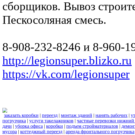
сборщиков. Вывоз строите
Пескосоляная смесь.
8-908-232-8246 и 8-960-1
http://legionsuper.blizko.ru
https://vk.com/legionsuper
заказать коробки
|
переезд
|
монтаж зданий
|
нанять рабочих
|
у
погрузчика
|
услуги такелажников
|
частные перевозки нижний
дачи
|
уборка офиса
|
коробки
|
подъем стройматериалов
|
демон
мусора
|
коттеджный переезд
|
аренда фронтального погрузчика