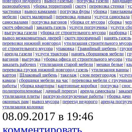
новгород недорого
|
вывоз газелью
|
погрузка газели
|
ландшафт
разнорабочих
|
уборка территорий
|
скотч
|
перевозка стенки
|
ус
частники
|
вывоз камазами
|
погрузка фуры
|
уборка
|
такелажны
мебели
|
скотч малярный
|
перевозка дивана
|
услуги самосвала
самосвалами
|
погрузка вагонов
|
уборка от мусора
|
сборка
|
чер
скотч офисный
|
заказать газель
|
услуги погрузчика
|
услуги сб
|
выгрузка газели
|
уборка от строительного мусора
|
разборка
|
вывоз межкомнатных дверей
|
скотч прозрачный
|
нанять газель
перевозки нижний новгород
|
утилизация строительного мусор
от строительного мусора
|
упаковка
|
Гравийный щебень
|
грузо
|
аренда газели
|
услуги трактора
|
нанять сборщиков мебели
|
гр
вагонов
|
выгрузка
|
уборка офиса от строительного мусора
|
уп
заказать рабочих
|
утилизация старой мебели
|
мешки белые
|
кв
перевозка грузов нижний новгород газель
|
утилизация ванны
|
картон
|
Шлаковый щебень
|
такелаж
|
слом перегородок
|
услуг
камаза
|
сборщики мебели на час
|
перевозка мебели с грузчик
работы
|
уборка квартиры
|
картонные коробки
|
погрузка
|
снос
полипропиленовые
|
дачный переезд
|
аренда самосвала
|
заказа
утилизация плиты
|
разгрузо-погрузочные работы
|
уборка дачи
оконных рам
|
вывоз мусора
|
переезд недорого
|
аренда погрузч
утилизация колонки
08.09.2017 в 19:46
комментировать