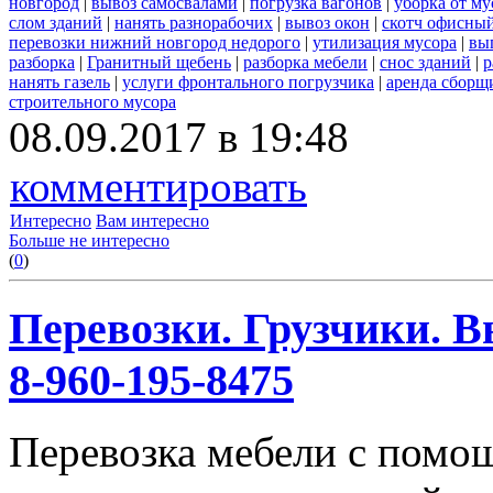
новгород
|
вывоз самосвалами
|
погрузка вагонов
|
уборка от му
слом зданий
|
нанять разнорабочих
|
вывоз окон
|
скотч офисны
перевозки нижний новгород недорого
|
утилизация мусора
|
вы
разборка
|
Гранитный щебень
|
разборка мебели
|
снос зданий
|
р
нанять газель
|
услуги фронтального погрузчика
|
аренда сборщ
строительного мусора
08.09.2017 в 19:48
комментировать
Интересно
Вам интересно
Больше не интересно
(
0
)
Перевозки. Грузчики. В
8-960-195-8475
Перевозка мебели с помо