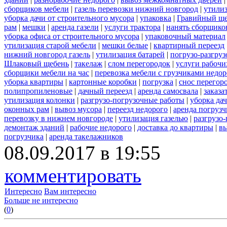
сборщиков мебели
|
газель перевозки нижний новгород
|
утилиз
уборка дачи от строительного мусора
|
упаковка
|
Гравийный ще
рам
|
мешки
|
аренда газели
|
услуги трактора
|
нанять сборщико
уборка офиса от строительного мусора
|
упаковочный материал
утилизация старой мебели
|
мешки белые
|
квартирный переезд
нижний новгород газель
|
утилизация батарей
|
погрузо-разгру
Шлаковый щебень
|
такелаж
|
слом перегородок
|
услуги рабочи
сборщики мебели на час
|
перевозка мебели с грузчиками недо
уборка квартиры
|
картонные коробки
|
погрузка
|
снос перегор
полипропиленовые
|
дачный переезд
|
аренда самосвала
|
заказа
утилизация колонки
|
разгрузо-погрузочные работы
|
уборка да
оконных рам
|
вывоз мусора
|
переезд недорого
|
аренда погрузч
перевозку в нижнем новгороде
|
утилизация газелью
|
разгрузо
демонтаж зданий
|
рабочие недорого
|
доставка до квартиры
|
вы
погрузчика
|
аренда такелажников
08.09.2017 в 19:55
комментировать
Интересно
Вам интересно
Больше не интересно
(
0
)