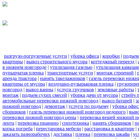
разгрузо-погрузочные услуги
|
уборка офиса
|
коробки
|
подъем
квартиры
|
вывоз строительного мусора
|
коттеджный переезд
|
в нижнем новгороде
|
утилизация газелью
|
утилизация камаза
пупырчатая пленка
|
транспортные услуги
|
монтаж строений
|
аренда трактора
|
нанять такелажников
|
газель перевозки нижн
квартиры от мусора
|
воздушно-пузырьковая пленка
|
грузопере
новгород
|
вывоз ванны
|
услуги грузчиков
|
земляные работы
|
монтаж
|
подъем сухих смесей
|
уборка дачи от мусора
|
стрейч 
автомобильные перевозки нижний новгород
|
вывоз батарей
|
з
нижний новгород
|
демонтаж
|
услуги по подъему
|
уборка офис
сборщиков
|
газель перевозки нижний новгород недорого
|
выв
перевозки нижний новгород цены
|
перевозка вещей нижний н
лента
|
перевозка пианино
|
спецтехника
|
нанять сборщиков
|
п
копка погреба
|
перестановка мебели
|
расстановка в квартире
|
заказать разнорабочих
|
доставка
|
пленка
|
перевозка шкафа
|
ус