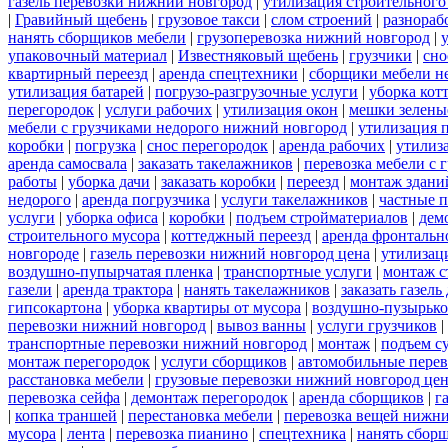
газель перевозки нижний новгород
|
утилизация строительного
|
Гравийный щебень
|
грузовое такси
|
слом строений
|
разнораб
нанять сборщиков мебели
|
грузоперевозка нижний новгород
|
упаковочный материал
|
Известняковый щебень
|
грузчики
|
сно
квартирный переезд
|
аренда спецтехники
|
сборщики мебели н
утилизация батарей
|
погрузо-разгрузочные услуги
|
уборка кот
перегородок
|
услуги рабочих
|
утилизация окон
|
мешки зелены
мебели с грузчиками недорого нижний новгород
|
утилизация 
коробки
|
погрузка
|
снос перегородок
|
аренда рабочих
|
утилиз
аренда самосвала
|
заказать такелажников
|
перевозка мебели с
работы
|
уборка дачи
|
заказать коробки
|
переезд
|
монтаж здани
недорого
|
аренда погрузчика
|
услуги такелажников
|
частные 
услуги
|
уборка офиса
|
коробки
|
подъем стройматериалов
|
дем
строительного мусора
|
коттеджный переезд
|
аренда фронтальн
новгороде
|
газель перевозки нижний новгород цена
|
утилизац
воздушно-пупырчатая пленка
|
транспортные услуги
|
монтаж с
газели
|
аренда трактора
|
нанять такелажников
|
заказать газел
гипсокартона
|
уборка квартиры от мусора
|
воздушно-пузырько
перевозки нижний новгород
|
вывоз ванны
|
услуги грузчиков
|
транспортные перевозки нижний новгород
|
монтаж
|
подъем с
монтаж перегородок
|
услуги сборщиков
|
автомобильные пере
расстановка мебели
|
грузовые перевозки нижний новгород це
перевозка сейфа
|
демонтаж перегородок
|
аренда сборщиков
|
г
|
копка траншей
|
перестановка мебели
|
перевозка вещей нижн
мусора
|
лента
|
перевозка пианино
|
спецтехника
|
нанять сбор