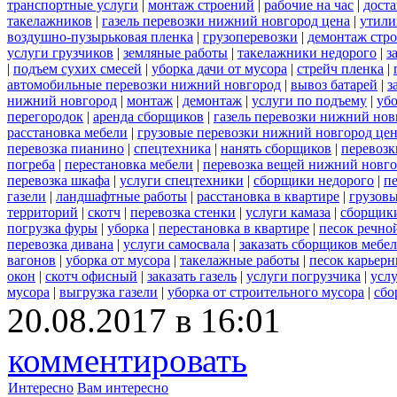
транспортные услуги
|
монтаж строений
|
рабочие на час
|
доста
такелажников
|
газель перевозки нижний новгород цена
|
утили
воздушно-пузырьковая пленка
|
грузоперевозки
|
демонтаж стр
услуги грузчиков
|
земляные работы
|
такелажники недорого
|
з
|
подъем сухих смесей
|
уборка дачи от мусора
|
стрейч пленка
|
автомобильные перевозки нижний новгород
|
вывоз батарей
|
з
нижний новгород
|
монтаж
|
демонтаж
|
услуги по подъему
|
убо
перегородок
|
аренда сборщиков
|
газель перевозки нижний нов
расстановка мебели
|
грузовые перевозки нижний новгород це
перевозка пианино
|
спецтехника
|
нанять сборщиков
|
перевозк
погреба
|
перестановка мебели
|
перевозка вещей нижний новг
перевозка шкафа
|
услуги спецтехники
|
сборщики недорого
|
п
газели
|
ландшафтные работы
|
расстановка в квартире
|
грузовы
территорий
|
скотч
|
перевозка стенки
|
услуги камаза
|
сборщики
погрузка фуры
|
уборка
|
перестановка в квартире
|
песок речно
перевозка дивана
|
услуги самосвала
|
заказать сборщиков мебе
вагонов
|
уборка от мусора
|
такелажные работы
|
песок карьер
окон
|
скотч офисный
|
заказать газель
|
услуги погрузчика
|
усл
мусора
|
выгрузка газели
|
уборка от строительного мусора
|
сбо
20.08.2017 в 16:01
комментировать
Интересно
Вам интересно