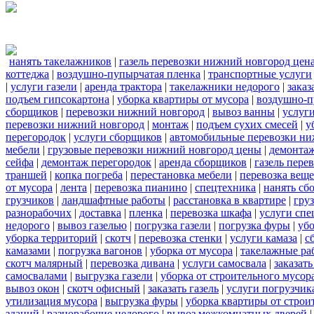
нанять такелажников
|
газель перевозки нижний новгород цен
коттеджа
|
воздушно-пупырчатая пленка
|
транспортные услуги
|
услуги газели
|
аренда трактора
|
такелажники недорого
|
заказ
подъем гипсокартона
|
уборка квартиры от мусора
|
воздушно-п
сборщиков
|
перевозки нижний новгород
|
вывоз ванны
|
услуги
перевозки нижний новгород
|
монтаж
|
подъем сухих смесей
|
у
перегородок
|
услуги сборщиков
|
автомобильные перевозки ни
мебели
|
грузовые перевозки нижний новгород цены
|
демонта
сейфа
|
демонтаж перегородок
|
аренда сборщиков
|
газель пере
траншей
|
копка погреба
|
перестановка мебели
|
перевозка вещ
от мусора
|
лента
|
перевозка пианино
|
спецтехника
|
нанять сб
грузчиков
|
ландшафтные работы
|
расстановка в квартире
|
гру
разнорабочих
|
доставка
|
пленка
|
перевозка шкафа
|
услуги спе
недорого
|
вывоз газелью
|
погрузка газели
|
погрузка фуры
|
уб
уборка территорий
|
скотч
|
перевозка стенки
|
услуги камаза
|
с
камазами
|
погрузка вагонов
|
уборка от мусора
|
такелажные ра
скотч малярный
|
перевозка дивана
|
услуги самосвала
|
заказат
самосвалами
|
выгрузка газели
|
уборка от строительного мусор
вывоз окон
|
скотч офисный
|
заказать газель
|
услуги погрузчик
утилизация мусора
|
выгрузка фуры
|
уборка квартиры от строи
зданий
|
разнорабочие недорого
|
вывоз межкомнатных дверей