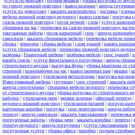
услуги по монтажу
|
подъем мешков
|
уборка коттеджа от мусо
по городу нижний новгород
|
вывоз колонки
|
аренда грузчиков
услуги по демонтажу
|
заказать разнорабочих
|
доставка
|
пленк
мебели нижний новгород недорого
|
вывоз газелью
|
погрузка г
газель нижний новгород
|
песок речной
|
слом
|
услуги разнора
сборщики на час
|
перевозки на газели нижний новгород частн
такелажные работы
|
песок карьерный
|
снос
|
аренда разнорабо
самосвала
|
заказать сборщиков мебели
|
перевозка мебели ниж
сборка
|
чернозем
|
сборка мебели
|
слом зданий
|
нанять разнор
услуги сборщиков мебели
|
перевозки нижний новгород недоро
разборка
|
Гранитный щебень
|
разборка мебели
|
снос зданий
|
р
нанять газель
|
услуги фронтального погрузчика
|
аренда сборщ
строительного мусора
|
выгрузка фуры
|
уборка квартиры от ст
строений
|
разнорабочие на час
|
вывоз оконных рам
|
мешки
|
а
нижний новгород
|
утилизация металлолома
|
выгрузка вагонов
Известняковый щебень
|
грузчики
|
снос строений
|
заказать ра
аренда спецтехники
|
сборщики мебели недорого
|
перевозка гр
от строительного мусора
|
уборка коттеджа от строительного м
рабочих
|
утилизация окон
|
мешки зеленые
|
офисный переезд
|
недорого нижний новгород
|
утилизация батарей
|
погрузо-разг
картонные коробки
|
погрузка
|
снос перегородок
|
аренда рабоч
переезд
|
аренда самосвала
|
заказать такелажников
|
перевозка 
погрузочные работы
|
уборка дачи
|
заказать коробки
|
переезд
|
переезд недорого
|
аренда погрузчика
|
услуги такелажников
|
ч
погрузочные услуги
|
уборка офиса
|
коробки
|
подъем строймат