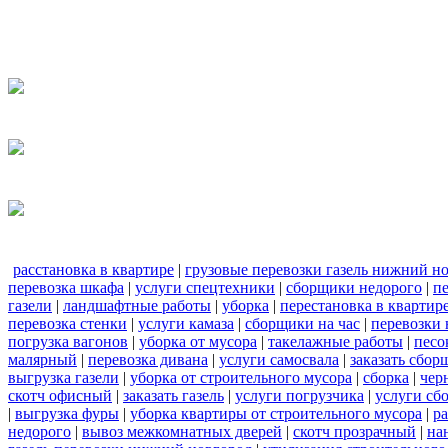
расстановка в квартире
|
грузовые перевозки газель нижний н
перевозка шкафа
|
услуги спецтехники
|
сборщики недорого
|
п
газели
|
ландшафтные работы
|
уборка
|
перестановка в квартир
перевозка стенки
|
услуги камаза
|
сборщики на час
|
перевозки 
погрузка вагонов
|
уборка от мусора
|
такелажные работы
|
песо
малярный
|
перевозка дивана
|
услуги самосвала
|
заказать сбор
выгрузка газели
|
уборка от строительного мусора
|
сборка
|
чер
скотч офисный
|
заказать газель
|
услуги погрузчика
|
услуги сб
|
выгрузка фуры
|
уборка квартиры от строительного мусора
|
ра
недорого
|
вывоз межкомнатных дверей
|
скотч прозрачный
|
на