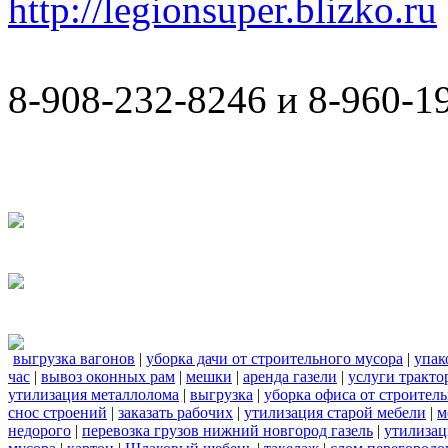
http://legionsuper.blizko.ru
8-908-232-8246 и 8-960-1
выгрузка вагонов
|
уборка дачи от строительного мусора
|
упак
час
|
вывоз оконных рам
|
мешки
|
аренда газели
|
услуги тракто
утилизация металлолома
|
выгрузка
|
уборка офиса от строител
снос строений
|
заказать рабочих
|
утилизация старой мебели
|
м
недорого
|
перевозка грузов нижний новгород газель
|
утилизац