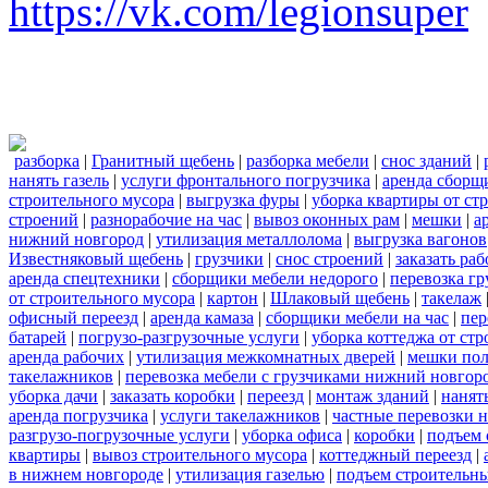
https://vk.com/legionsuper
разборка
|
Гранитный щебень
|
разборка мебели
|
снос зданий
|
нанять газель
|
услуги фронтального погрузчика
|
аренда сборщ
строительного мусора
|
выгрузка фуры
|
уборка квартиры от ст
строений
|
разнорабочие на час
|
вывоз оконных рам
|
мешки
|
а
нижний новгород
|
утилизация металлолома
|
выгрузка вагонов
Известняковый щебень
|
грузчики
|
снос строений
|
заказать ра
аренда спецтехники
|
сборщики мебели недорого
|
перевозка гр
от строительного мусора
|
картон
|
Шлаковый щебень
|
такелаж
офисный переезд
|
аренда камаза
|
сборщики мебели на час
|
пер
батарей
|
погрузо-разгрузочные услуги
|
уборка коттеджа от ст
аренда рабочих
|
утилизация межкомнатных дверей
|
мешки по
такелажников
|
перевозка мебели с грузчиками нижний новгор
уборка дачи
|
заказать коробки
|
переезд
|
монтаж зданий
|
нанят
аренда погрузчика
|
услуги такелажников
|
частные перевозки 
разгрузо-погрузочные услуги
|
уборка офиса
|
коробки
|
подъем 
квартиры
|
вывоз строительного мусора
|
коттеджный переезд
|
в нижнем новгороде
|
утилизация газелью
|
подъем строительн