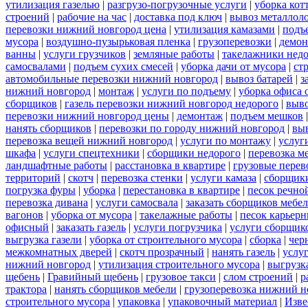
утилизация газелью
|
разгрузо-погрузочные услуги
|
уборка кот
строений
|
рабочие на час
|
доставка под ключ
|
вывоз металлол
перевозки нижний новгород цена
|
утилизация камазами
|
подъ
мусора
|
воздушно-пузырьковая пленка
|
грузоперевозки
|
демон
ванны
|
услуги грузчиков
|
земляные работы
|
такелажники нед
самосвалами
|
подъем сухих смесей
|
уборка дачи от мусора
|
ст
автомобильные перевозки нижний новгород
|
вывоз батарей
|
з
нижний новгород
|
монтаж
|
услуги по подъему
|
уборка офиса 
сборщиков
|
газель перевозки нижний новгород недорого
|
выв
перевозки нижний новгород цены
|
демонтаж
|
подъем мешков
нанять сборщиков
|
перевозки по городу нижний новгород
|
вы
перевозка вещей нижний новгород
|
услуги по монтажу
|
услуг
шкафа
|
услуги спецтехники
|
сборщики недорого
|
перевозка м
ландшафтные работы
|
расстановка в квартире
|
грузовые перев
территорий
|
скотч
|
перевозка стенки
|
услуги камаза
|
сборщики
погрузка фуры
|
уборка
|
перестановка в квартире
|
песок речно
перевозка дивана
|
услуги самосвала
|
заказать сборщиков мебе
вагонов
|
уборка от мусора
|
такелажные работы
|
песок карьер
офисный
|
заказать газель
|
услуги погрузчика
|
услуги сборщик
выгрузка газели
|
уборка от строительного мусора
|
сборка
|
чер
межкомнатных дверей
|
скотч прозрачный
|
нанять газель
|
услу
нижний новгород
|
утилизация строительного мусора
|
выгрузк
щебень
|
Гравийный щебень
|
грузовое такси
|
слом строений
|
р
трактора
|
нанять сборщиков мебели
|
грузоперевозка нижний н
строительного мусора
|
упаковка
|
упаковочный материал
|
Изве