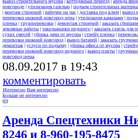
вывоз строительного мусора
|
коттеджный переезд
|
аренда фро
новгороде
|
утилизация газелью
|
подъем строительных материа
|
монтаж строений
|
рабочие на час
|
доставка под ключ
|
вывоз 
перевозки нижний новгород цена
|
утилизация камазами
|
подъ
пленка
|
грузоперевозки
|
демонтаж строений
|
заказать сборщи
земляные работы
|
такелажники недорого
|
заказать газель для
сухих смесей
|
уборка дачи от мусора
|
стрейч пленка
|
перевозк
перевозки нижний новгород
|
вывоз батарей
|
заказать грузчико
демонтаж
|
услуги по подъему
|
уборка офиса от мусора
|
стрейч
перевозки нижний новгород недорого
|
вывоз плиты
|
грузчики
новгород цены
08.09.2017 в 19:43
комментировать
Интересно
Вам интересно
Больше не интересно
(
0
)
Аренда Спецтехники Ни
8246 и 8-960-195-8475