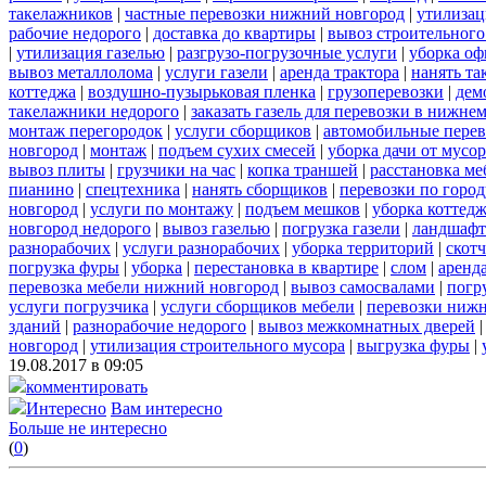
такелажников
|
частные перевозки нижний новгород
|
утилизац
рабочие недорого
|
доставка до квартиры
|
вывоз строительного
|
утилизация газелью
|
разгрузо-погрузочные услуги
|
уборка оф
вывоз металлолома
|
услуги газели
|
аренда трактора
|
нанять т
коттеджа
|
воздушно-пузырьковая пленка
|
грузоперевозки
|
дем
такелажники недорого
|
заказать газель для перевозки в нижне
монтаж перегородок
|
услуги сборщиков
|
автомобильные пере
новгород
|
монтаж
|
подъем сухих смесей
|
уборка дачи от мусор
вывоз плиты
|
грузчики на час
|
копка траншей
|
расстановка ме
пианино
|
спецтехника
|
нанять сборщиков
|
перевозки по горо
новгород
|
услуги по монтажу
|
подъем мешков
|
уборка коттедж
новгород недорого
|
вывоз газелью
|
погрузка газели
|
ландшафт
разнорабочих
|
услуги разнорабочих
|
уборка территорий
|
скотч
погрузка фуры
|
уборка
|
перестановка в квартире
|
слом
|
аренд
перевозка мебели нижний новгород
|
вывоз самосвалами
|
погр
услуги погрузчика
|
услуги сборщиков мебели
|
перевозки нижн
зданий
|
разнорабочие недорого
|
вывоз межкомнатных дверей
новгород
|
утилизация строительного мусора
|
выгрузка фуры
|
19.08.2017 в 09:05
комментировать
Интересно
Вам интересно
Больше не интересно
(
0
)