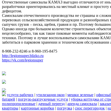
Отечественные самосвалы КАМАЗ выгодно отличаются от иных
разработчики ориентировались на местный климат и простоту 
дефицитом.
Самосвалам отечественного производства не страшны и сложные
перевозках сельскохозяйственной продукции и разнообразных
сыпучих грузов – песка, щебня, гравия и пр. Поэтому больши
Однако иногда при большом количестве строительных объектов 
нецелесообразно, так как такие пиковые моменты наблюдаютс
техники. Поэтому и лучше воспользоваться самосвалами КАМАЗ
заботиться о парковом хранении и техническом обслуживании 
8-908-232-8246 и 8-960-195-8475
http://legionsuper.blizko.ru
https://vk.com/legionsuper
услуги рабочих
|
утилизация окон
|
мешки зеленые
|
офисный
батарей
|
погрузо-разгрузочные услуги
|
уборка коттеджа от ст
полипропиленовые
|
дачный переезд
|
аренда самосвала
|
заказа
квартиры
|
картонные коробки
|
погрузка
|
снос перегородок
|
н