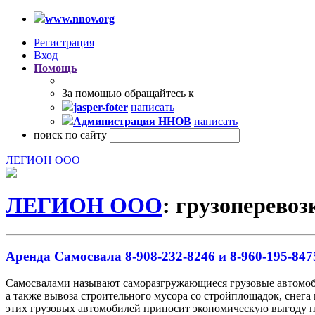
www.nnov.org
Регистрация
Вход
Помощь
За помощью обращайтесь к
jasper-foter
написать
Администрация ННОВ
написать
поиск по сайту
ЛЕГИОН ООО
ЛЕГИОН ООО
: грузоперево
Аренда Самосвала 8-908-232-8246 и 8-960-195-847
Самосвалами называют саморазгружающиеся грузовые автомобил
а также вывоза строительного мусора со стройплощадок, снега 
этих грузовых автомобилей приносит экономическую выгоду при