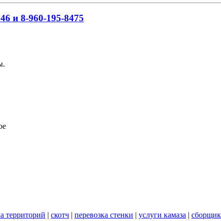
46 и 8-960-195-8475
ы.
ое
а территорий
|
скотч
|
перевозка стенки
|
услуги камаза
|
сборщик