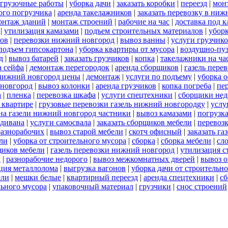
огрузочные работы
|
уборка дачи
|
заказать коробки
|
переезд
|
мон
ого погрузчика
|
аренда такелажников
|
заказать перевозку в ниж
онтаж зданий
|
монтаж строений
|
рабочие на час
|
доставка под 
|
утилизация камазами
|
подъем строительных материалов
|
уборк
ков
|
перевозки нижний новгород
|
вывоз ванны
|
услуги грузчик
подъем гипсокартона
|
уборка квартиры от мусора
|
воздушно-пуз
д
|
вывоз батарей
|
заказать грузчиков
|
копка
|
такелажники на ча
а сейфа
|
демонтаж перегородок
|
аренда сборщиков
|
газель пере
 нижний новгород цены
|
демонтаж
|
услуги по подъему
|
уборка о
 новгород
|
вывоз колонки
|
аренда грузчиков
|
копка погреба
|
пе
а
|
пленка
|
перевозка шкафа
|
услуги спецтехники
|
сборщики нед
 квартире
|
грузовые перевозки газель нижний новгородgy
|
услу
на газели нижний новгород частники
|
вывоз камазами
|
погрузк
 дивана
|
услуги самосвала
|
заказать сборщиков мебели
|
перевоз
разнорабочих
|
вывоз старой мебели
|
скотч офисный
|
заказать га
ели
|
уборка от строительного мусора
|
сборка
|
сборка мебели
|
сл
щиков мебели
|
газель перевозки нижний новгород
|
утилизация с
й
|
разнорабочие недорого
|
вывоз межкомнатных дверей
|
вывоз 
ция металлолома
|
выгрузка вагонов
|
уборка дачи от строительн
ели
|
мешки белые
|
квартирный переезд
|
аренда спецтехники
|
сб
льного мусора
|
упаковочный материал
|
грузчики
|
снос строений