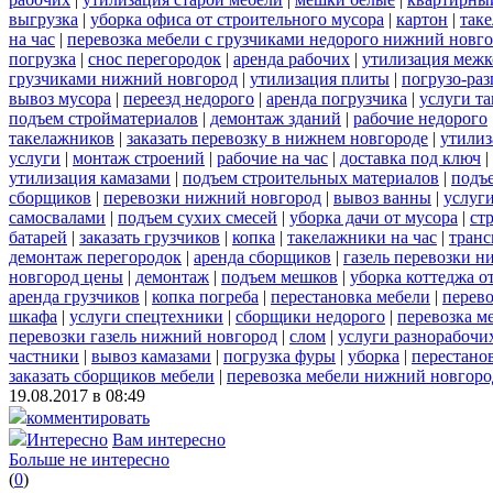
выгрузка
|
уборка офиса от строительного мусора
|
картон
|
так
на час
|
перевозка мебели с грузчиками недорого нижний новг
погрузка
|
снос перегородок
|
аренда рабочих
|
утилизация межк
грузчиками нижний новгород
|
утилизация плиты
|
погрузо-ра
вывоз мусора
|
переезд недорого
|
аренда погрузчика
|
услуги т
подъем стройматериалов
|
демонтаж зданий
|
рабочие недорого
такелажников
|
заказать перевозку в нижнем новгороде
|
утилиз
услуги
|
монтаж строений
|
рабочие на час
|
доставка под ключ
|
утилизация камазами
|
подъем строительных материалов
|
подъ
сборщиков
|
перевозки нижний новгород
|
вывоз ванны
|
услуги
самосвалами
|
подъем сухих смесей
|
уборка дачи от мусора
|
ст
батарей
|
заказать грузчиков
|
копка
|
такелажники на час
|
транс
демонтаж перегородок
|
аренда сборщиков
|
газель перевозки 
новгород цены
|
демонтаж
|
подъем мешков
|
уборка коттеджа о
аренда грузчиков
|
копка погреба
|
перестановка мебели
|
перев
шкафа
|
услуги спецтехники
|
сборщики недорого
|
перевозка м
перевозки газель нижний новгород
|
слом
|
услуги разнорабочи
частники
|
вывоз камазами
|
погрузка фуры
|
уборка
|
перестанов
заказать сборщиков мебели
|
перевозка мебели нижний новгоро
19.08.2017 в 08:49
комментировать
Интересно
Вам интересно
Больше не интересно
(
0
)