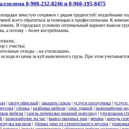
аллолома 8-908-232-8246 и 8-960-195-8475
площадки зачастую сопряжен с рядом трудностей: неудобными п
мней всего обратиться за помощью к профессионалам. К компан
словиях. В городских условиях оптимальный вариант вывоза гр
ы, а потому – более востребованы.
освалы;
ор с участка;
роительные отходы – на утилизацию.
исходя из цены за куб вывезенного груза. При этом учитывается
кон
|
скотч офисный
|
заказать газель
|
услуги погрузчика
|
услуги
 мусора
|
сборка
|
разборка мебели
|
снос зданий
|
разнорабочие не
иков мебели
|
газель перевозки нижний новгород
|
утилизация ст
ий
|
разнорабочие на час
|
вывоз оконных рам
|
мешки
|
аренда газ
ыгрузка вагонов
|
уборка дачи от строительного мусора
|
упаковк
 переезд
|
аренда спецтехники
|
сборщики мебели недорого
|
пер