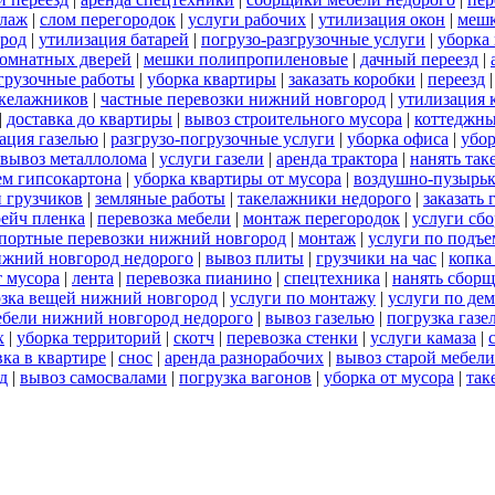
елаж
|
слом перегородок
|
услуги рабочих
|
утилизация окон
|
мешк
ород
|
утилизация батарей
|
погрузо-разгрузочные услуги
|
уборка 
омнатных дверей
|
мешки полипропиленовые
|
дачный переезд
|
згрузочные работы
|
уборка квартиры
|
заказать коробки
|
переезд
акелажников
|
частные перевозки нижний новгород
|
утилизация 
|
доставка до квартиры
|
вывоз строительного мусора
|
коттеджны
ация газелью
|
разгрузо-погрузочные услуги
|
уборка офиса
|
убор
вывоз металлолома
|
услуги газели
|
аренда трактора
|
нанять так
ем гипсокартона
|
уборка квартиры от мусора
|
воздушно-пузырьк
 грузчиков
|
земляные работы
|
такелажники недорого
|
заказать
рейч пленка
|
перевозка мебели
|
монтаж перегородок
|
услуги сб
портные перевозки нижний новгород
|
монтаж
|
услуги по подъе
нижний новгород недорого
|
вывоз плиты
|
грузчики на час
|
копка
т мусора
|
лента
|
перевозка пианино
|
спецтехника
|
нанять сбор
озка вещей нижний новгород
|
услуги по монтажу
|
услуги по де
ебели нижний новгород недорого
|
вывоз газелью
|
погрузка газе
х
|
уборка территорий
|
скотч
|
перевозка стенки
|
услуги камаза
|
ка в квартире
|
снос
|
аренда разнорабочих
|
вывоз старой мебели
д
|
вывоз самосвалами
|
погрузка вагонов
|
уборка от мусора
|
так