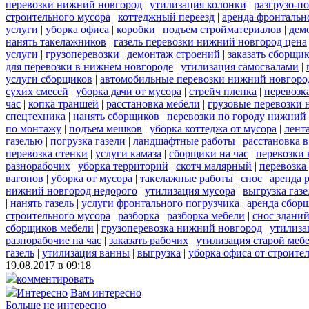
перевозки нижний новгород
|
утилизация колонки
|
разгрузо-п
строительного мусора
|
коттеджный переезд
|
аренда фронтальн
услуги
|
уборка офиса
|
коробки
|
подъем стройматериалов
|
дем
нанять такелажников
|
газель перевозки нижний новгород цена
услуги
|
грузоперевозки
|
демонтаж строений
|
заказать сборщи
для перевозки в нижнем новгороде
|
утилизация самосвалами
|
услуги сборщиков
|
автомобильные перевозки нижний новгоро
сухих смесей
|
уборка дачи от мусора
|
стрейч пленка
|
перевозк
час
|
копка траншей
|
расстановка мебели
|
грузовые перевозки
спецтехника
|
нанять сборщиков
|
перевозки по городу нижний
по монтажу
|
подъем мешков
|
уборка коттеджа от мусора
|
лент
газелью
|
погрузка газели
|
ландшафтные работы
|
расстановка в
перевозка стенки
|
услуги камаза
|
сборщики на час
|
перевозки 
разнорабочих
|
уборка территорий
|
скотч малярный
|
перевозка
вагонов
|
уборка от мусора
|
такелажные работы
|
снос
|
аренда 
нижний новгород недорого
|
утилизация мусора
|
выгрузка газ
|
нанять газель
|
услуги фронтального погрузчика
|
аренда сбор
строительного мусора
|
разборка
|
разборка мебели
|
снос здани
сборщиков мебели
|
грузоперевозка нижний новгород
|
утилиза
разнорабочие на час
|
заказать рабочих
|
утилизация старой меб
газель
|
утилизация ванны
|
выгрузка
|
уборка офиса от строите
19.08.2017 в 09:18
комментировать
Интересно
Вам интересно
Больше не интересно