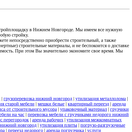
 стройплощадку в Нижнем Новгороде. Мы имеем все нужную
любую стройку.
жете непосредственно приобрести строительный, а также
ертные) строительные материалы, и не беспокоится о доставке
оимость. При этом Вы значительно экономите свое время. Мы
и
|
грузоперевозка нижний новгород
|
утилизация металлолома
|
ия старой мебели
|
мешки белые
|
квартирный переезд
|
аренда
иса от строительного мусора
|
упаковочный материал
|
грузчики
бели на час
|
перевозка мебели с грузчиками недорого нижний
с перегородок
|
аренда рабочих
|
утилизация межкомнатных
и нижний новгород
|
утилизация плиты
|
погрузо-разгрузочные
ора
|
переезд недорого
|
аренда погрузчика
|
услуги