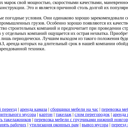
 марок свой мощностью, скоростными качествами, маневреннос
конструкции. Это и является причиной столь долгой их популяр
 погодные условия. Они одинаково хорошо зарекомендовали себя
 промышленных грузов. Особенно хорошо появляются их качеств
нство строительных компаний и предпочитает при проведении ст
у отдельных компаний ощущается их острая нехватка. Приобрета
я лишь периодически. Лучшим выходом из такого положения буд
, аренда которых на длительный срок в нашей компании обойдет
арендованной техники.
 переезд
|
аренда камаза
|
сборщики мебели на час
|
перевозка ме
роительного мусора
|
картон
|
такелаж
|
слом перегородок
|
аренда 
ть такелажников
|
перевозка мебели с грузчиками нижний новго
анять рабочих
|
утилизация оконных рам
|
вывоз мусора
|
переезд