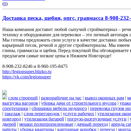
(
0
)
Доставка песка, щебня, опгс, гравмасса 8-908-232-
Наша компания доставит любой сыпучий стройматериал – реч
технику и оборудование для перевозки – это личный автопарк 
Мы готовы предложить свои услуги в качестве доставки любых
карьерный песок, речной и другие стройматериалы. Мы имеем 
глины, гравмассы и щебня. Перед покупкой Вы обговариваете в
предлагаем самые низкие цены в Нижнем Новгороде!
8-908-232-8246 и 8-960-195-8475
http://legionsuper.blizko.ru
https://vk.com/legionsuper
слом строений
|
разнорабочие на час
|
вывоз оконных рам
|
м
выгрузка вагонов
|
уборка дачи от строительного мусора
|
упако
спецтехники
|
сборщики мебели недорого
|
перевозка грузов н
|
такелаж
|
слом перегородок
|
услуги рабочих
|
утилизация окон
новгород
|
утилизация батарей
|
погрузо-разгрузочные услуги
|
дверей
|
мешки полипропиленовые
|
дачный переезд
|
аренда са
работы
|
уборка квартиры
|
картонные коробки
|
переезд
|
монта