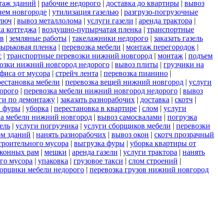
таж зданий
|
рабочие недорого
|
доставка до квартиры
|
вывоз
нем новгороде
|
утилизация газелью
|
разгрузо-погрузочные
ключ
|
вывоз металлолома
|
услуги газели
|
аренда трактора
|
а коттеджа
|
воздушно-пупырчатая пленка
|
транспортные
ов
|
земляные работы
|
такелажники недорого
|
заказать газель
ырьковая пленка
|
перевозка мебели
|
монтаж перегородок
|
с
|
транспортные перевозки нижний новгород
|
монтаж
|
подъем
возки нижний новгород недорого
|
вывоз плиты
|
грузчики на
фиса от мусора
|
стрейч лента
|
перевозка пианино
|
рестановка мебели
|
перевозка вещей нижний новгород
|
услуги
орого
|
перевозка мебели нижний новгород недорого
|
вывоз
ги по демонтажу
|
заказать разнорабочих
|
доставка
|
скотч
|
а фуры
|
уборка
|
перестановка в квартире
|
слом
|
услуги
ка мебели нижний новгород
|
вывоз самосвалами
|
погрузка
зель
|
услуги погрузчика
|
услуги сборщиков мебели
|
перевозки
ом зданий
|
нанять разнорабочих
|
вывоз окон
|
скотч прозрачный
троительного мусора
|
выгрузка фуры
|
уборка квартиры от
оконных рам
|
мешки
|
аренда газели
|
услуги трактора
|
нанять
ого мусора
|
упаковка
|
грузовое такси
|
слом строений
|
орщики мебели недорого
|
перевозка грузов нижний новгород