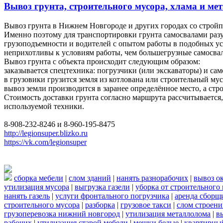
Вывоз грунта, строительного мусора, хлама и мет
Вывоз грунта в Нижнем Новгороде и других городах со строй
Именно поэтому для транспортировки грунта самосвалами разу
грузоподъемности и водителей с опытом работы в подобных у
неприхотливы к условиям работы, чем большегрузные самосвал
Вывоз грунта с объекта происходит следующим образом:
заказывается спецтехника: погрузчики (или экскаваторы) и сам
в грузовики грузится земля из котлована или строительный мус
вывоз земли производится в заранее определённое место, а ст
Стоимость доставки грунта согласно маршрута рассчитывается, 
используемой техники.
8-908-232-8246 и 8-960-195-8475
http://legionsuper.blizko.ru
https://vk.com/legionsuper
сборка мебели
|
слом зданий
|
нанять разнорабочих
|
вывоз о
утилизация мусора
|
выгрузка газели
|
уборка от строительного
нанять газель
|
услуги фронтального погрузчика
|
аренда сборщ
строительного мусора
|
разборка
|
грузовое такси
|
слом строен
грузоперевозка нижний новгород
|
утилизация металлолома
|
в
рабочих
|
утилизация старой мебели
|
мешки белые
|
квартирный