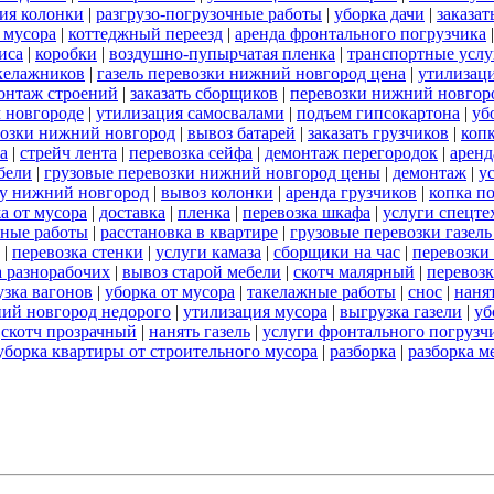
ия колонки
|
разгрузо-погрузочные работы
|
уборка дачи
|
заказат
 мусора
|
коттеджный переезд
|
аренда фронтального погрузчика
иса
|
коробки
|
воздушно-пупырчатая пленка
|
транспортные услу
акелажников
|
газель перевозки нижний новгород цена
|
утилизац
онтаж строений
|
заказать сборщиков
|
перевозки нижний новгор
м новгороде
|
утилизация самосвалами
|
подъем гипсокартона
|
уб
возки нижний новгород
|
вывоз батарей
|
заказать грузчиков
|
коп
а
|
стрейч лента
|
перевозка сейфа
|
демонтаж перегородок
|
аренд
бели
|
грузовые перевозки нижний новгород цены
|
демонтаж
|
у
ду нижний новгород
|
вывоз колонки
|
аренда грузчиков
|
копка п
а от мусора
|
доставка
|
пленка
|
перевозка шкафа
|
услуги спецт
ные работы
|
расстановка в квартире
|
грузовые перевозки газел
|
перевозка стенки
|
услуги камаза
|
сборщики на час
|
перевозки
а разнорабочих
|
вывоз старой мебели
|
скотч малярный
|
перевозк
узка вагонов
|
уборка от мусора
|
такелажные работы
|
снос
|
наня
ий новгород недорого
|
утилизация мусора
|
выгрузка газели
|
уб
|
скотч прозрачный
|
нанять газель
|
услуги фронтального погрузч
уборка квартиры от строительного мусора
|
разборка
|
разборка м