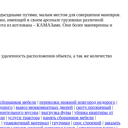
одъездными путями, малым местом для совершения маневров.
ии, имеющей в своем арсенале грузовики различной
унта из котлована – КАМАЗами. Они более маневренны и
 удаленность расположения объекта, а так же количество
 сборщиков мебели
|
перевозки нижний новгород недорого
|
дорого
|
вывоз межкомнатных дверей
|
скотч прозрачный
|
роительного мусора
|
выгрузка фуры
|
уборка квартиры от
ели
|
услуги трактора
|
нанять сборщиков мебели
|
а
|
упаковочный материал
|
грузчики
|
снос строений
|
заказать
евозка грузов нижний новгород газель
|
утилизация ванны
|