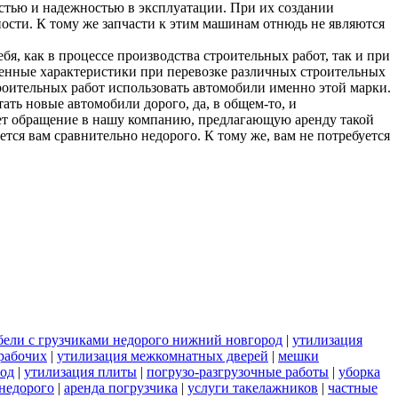
тью и надежностью в эксплуатации. При их создании
ности. К тому же запчасти к этим машинам отнюдь не являются
, как в процессе производства строительных работ, так и при
енные характеристики при перевозке различных строительных
роительных работ использовать автомобили именно этой марки.
ть новые автомобили дорого, да, в общем-то, и
ет обращение в нашу компанию, предлагающую аренду такой
ся вам сравнительно недорого. К тому же, вам не потребуется
бели с грузчиками недорого нижний новгород
|
утилизация
рабочих
|
утилизация межкомнатных дверей
|
мешки
род
|
утилизация плиты
|
погрузо-разгрузочные работы
|
уборка
 недорого
|
аренда погрузчика
|
услуги такелажников
|
частные