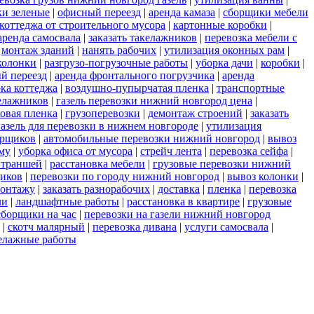
и зеленые
|
офисный переезд
|
аренда камаза
|
сборщики мебели
коттеджа от строительного мусора
|
картонные коробки
|
аренда самосвала
|
заказать такелажников
|
перевозка мебели с
|
монтаж зданий
|
нанять рабочих
|
утилизация оконных рам
|
колонки
|
разгрузо-погрузочные работы
|
уборка дачи
|
коробки
|
й переезд
|
аренда фронтального погрузчика
|
аренда
ка коттеджа
|
воздушно-пупырчатая пленка
|
транспортные
елажников
|
газель перевозки нижний новгород цена
|
овая пленка
|
грузоперевозки
|
демонтаж строений
|
заказать
 газель для перевозки в нижнем новгороде
|
утилизация
орщиков
|
автомобильные перевозки нижний новгород
|
вывоз
му
|
уборка офиса от мусора
|
стрейч лента
|
перевозка сейфа
|
 траншей
|
расстановка мебели
|
грузовые перевозки нижний
щиков
|
перевозки по городу нижний новгород
|
вывоз колонки
|
монтажу
|
заказать разнорабочих
|
доставка
|
пленка
|
перевозка
ли
|
ландшафтные работы
|
расстановка в квартире
|
грузовые
сборщики на час
|
перевозки на газели нижний новгород
|
скотч малярный
|
перевозка дивана
|
услуги самосвала
|
елажные работы