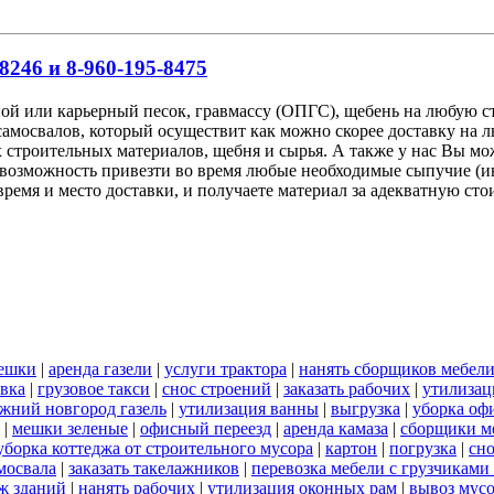
8246 и 8-960-195-8475
ной или карьерный песок, гравмассу (ОПГС), щебень на любую
самосвалов, который осуществит как можно скорее доставку на 
 строительных материалов, щебня и сырья. А также у нас Вы мо
возможность привезти во время любые необходимые сыпучие (ин
ремя и место доставки, и получаете материал за адекватную ст
ешки
|
аренда газели
|
услуги трактора
|
нанять сборщиков мебел
вка
|
грузовое такси
|
снос строений
|
заказать рабочих
|
утилизац
ижний новгород газель
|
утилизация ванны
|
выгрузка
|
уборка оф
|
мешки зеленые
|
офисный переезд
|
аренда камаза
|
сборщики ме
уборка коттеджа от строительного мусора
|
картон
|
погрузка
|
сно
мосвала
|
заказать такелажников
|
перевозка мебели с грузчикам
ж зданий
|
нанять рабочих
|
утилизация оконных рам
|
вывоз мус