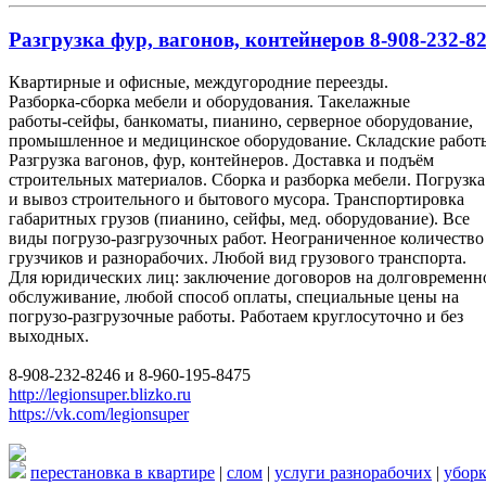
Разгрузка фур, вагонов, контейнеров 8-908-232-82
Квартирные и офисные, междугородние переезды.
Разборка-сборка мебели и оборудования. Такелажные
работы-сейфы, банкоматы, пианино, серверное оборудование,
промышленное и медицинское оборудование. Складские работ
Разгрузка вагонов, фур, контейнеров. Доставка и подъём
строительных материалов. Сборка и разборка мебели. Погрузка
и вывоз строительного и бытового мусора. Транспортировка
габаритных грузов (пианино, сейфы, мед. оборудование). Все
виды погрузо-разгрузочных работ. Неограниченное количество
грузчиков и разнорабочих. Любой вид грузового транспорта.
Для юридических лиц: заключение договоров на долговременн
обслуживание, любой способ оплаты, специальные цены на
погрузо-разгрузочные работы. Работаем круглосуточно и без
выходных.
8-908-232-8246 и 8-960-195-8475
http://legionsuper.blizko.ru
https://vk.com/legionsuper
перестановка в квартире
|
слом
|
услуги разнорабочих
|
уборк