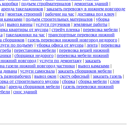
ь коробки
|
подъем стройматериалов
|
демонтаж зданий
|
|
аренда такелажников
|
заказать перевозку в нижнем новгороде
ги
|
монтаж строений
|
рабочие на час
|
доставка под ключ
|
ия камазами
|
подъем строительных материалов
|
уборка
од
|
вывоз ванны
|
услуги грузчиков
|
земляные работы
|
орка квартиры от мусора
|
стрейч пленка
|
перевозка мебели
|
ка
|
такелажники на час
|
транспортные перевозки нижний
а сборщиков
|
газель перевозки нижний новгород недорого
|
слуги по подъему
|
уборка офиса от мусора
|
лента
|
перевозка
огреба
|
перестановка мебели
|
перевозка вещей нижний
ехники
|
сборщики недорого
|
перевозка мебели нижний
ь нижний новгород
|
услуги по демонтажу
|
заказать
 на газели нижний новгород частники
|
вывоз камазами
|
а дивана
|
услуги самосвала
|
заказать сборщиков мебели
|
ть разнорабочих
|
вывоз окон
|
скотч офисный
|
заказать газель
|
орка от строительного мусора
|
сборка
|
сборка мебели
|
слом
ика
|
аренда сборщиков мебели
|
газель перевозки нижний
ебели
|
снос зданий