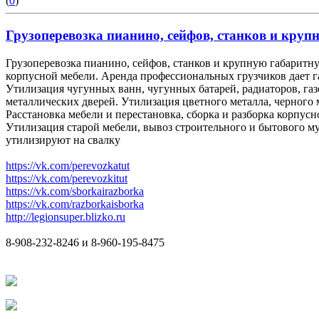
(
0
)
Грузоперевозка пианино, сейфов, станков и крупн
Грузоперевозка пианино, сейфов, станков и крупную габаритну
корпусной мебели. Аренда профессиональных грузчиков дает 
Утилизация чугунных ванн, чугунных батарей, радиаторов, га
металлических дверей. Утилизация цветного металла, черного 
Расстановка мебели и перестановка, сборка и разборка корпусн
Утилизация старой мебели, вывоз строительного и бытового мус
утилизируют на свалку
https://vk.com/perevozkatut
https://vk.com/perevozkitut
https://vk.com/sborkairazborka
https://vk.com/razborkaisborka
http://legionsuper.blizko.ru
8-908-232-8246 и 8-960-195-8475