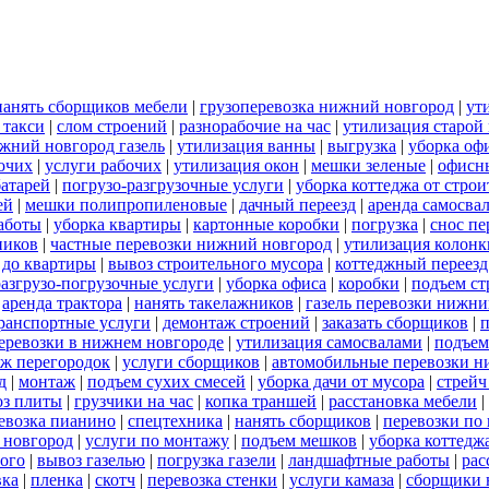
нанять сборщиков мебели
|
грузоперевозка нижний новгород
|
ут
 такси
|
слом строений
|
разнорабочие на час
|
утилизация старой
ижний новгород газель
|
утилизация ванны
|
выгрузка
|
уборка оф
бочих
|
услуги рабочих
|
утилизация окон
|
мешки зеленые
|
офисн
батарей
|
погрузо-разгрузочные услуги
|
уборка коттеджа от стро
ей
|
мешки полипропиленовые
|
дачный переезд
|
аренда самосва
работы
|
уборка квартиры
|
картонные коробки
|
погрузка
|
снос пе
ников
|
частные перевозки нижний новгород
|
утилизация колонк
 до квартиры
|
вывоз строительного мусора
|
коттеджный переезд
разгрузо-погрузочные услуги
|
уборка офиса
|
коробки
|
подъем ст
|
аренда трактора
|
нанять такелажников
|
газель перевозки нижни
ранспортные услуги
|
демонтаж строений
|
заказать сборщиков
|
п
 перевозки в нижнем новгороде
|
утилизация самосвалами
|
подъем
ж перегородок
|
услуги сборщиков
|
автомобильные перевозки н
д
|
монтаж
|
подъем сухих смесей
|
уборка дачи от мусора
|
стрейч
оз плиты
|
грузчики на час
|
копка траншей
|
расстановка мебели
|
евозка пианино
|
спецтехника
|
нанять сборщиков
|
перевозки по
 новгород
|
услуги по монтажу
|
подъем мешков
|
уборка коттедж
ого
|
вывоз газелью
|
погрузка газели
|
ландшафтные работы
|
рас
вка
|
пленка
|
скотч
|
перевозка стенки
|
услуги камаза
|
сборщики 