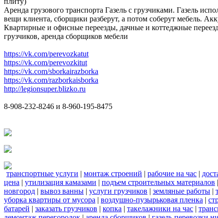
плиту)
Аренда грузового транспорта Газель с грузчиками. Газель испо
вещи клиента, сборщики разберут, а потом соберут мебель. Акк
Квартирные и офисные переезды, дачные и коттеджные переезд
грузчиков, аренда сборщиков мебели
https://vk.com/perevozkatut
https://vk.com/perevozkitut
https://vk.com/sborkairazborka
https://vk.com/razborkaisborka
http://legionsuper.blizko.ru
8-908-232-8246 и 8-960-195-8475
транспортные услуги
|
монтаж строений
|
рабочие на час
|
дост
цена
|
утилизация камазами
|
подъем строительных материалов
новгород
|
вывоз ванны
|
услуги грузчиков
|
земляные работы
|
уборка квартиры от мусора
|
воздушно-пузырьковая пленка
|
ст
батарей
|
заказать грузчиков
|
копка
|
такелажники на час
|
транс
демонтаж перегородок
|
аренда сборщиков
|
газель перевозки 