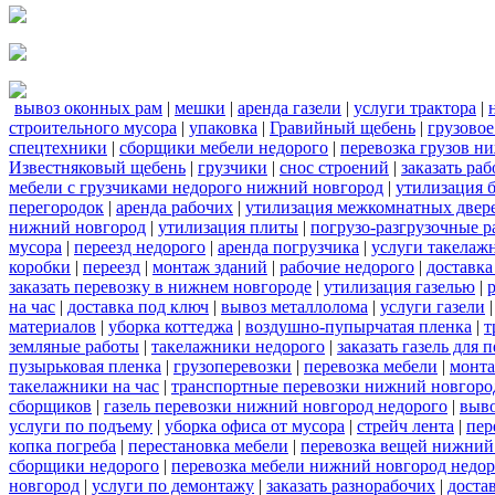
вывоз оконных рам
|
мешки
|
аренда газели
|
услуги трактора
|
строительного мусора
|
упаковка
|
Гравийный щебень
|
грузовое
спецтехники
|
сборщики мебели недорого
|
перевозка грузов н
Известняковый щебень
|
грузчики
|
снос строений
|
заказать ра
мебели с грузчиками недорого нижний новгород
|
утилизация 
перегородок
|
аренда рабочих
|
утилизация межкомнатных двер
нижний новгород
|
утилизация плиты
|
погрузо-разгрузочные 
мусора
|
переезд недорого
|
аренда погрузчика
|
услуги такелаж
коробки
|
переезд
|
монтаж зданий
|
рабочие недорого
|
доставка
заказать перевозку в нижнем новгороде
|
утилизация газелью
|
на час
|
доставка под ключ
|
вывоз металлолома
|
услуги газели
материалов
|
уборка коттеджа
|
воздушно-пупырчатая пленка
|
т
земляные работы
|
такелажники недорого
|
заказать газель для
пузырьковая пленка
|
грузоперевозки
|
перевозка мебели
|
монта
такелажники на час
|
транспортные перевозки нижний новгоро
сборщиков
|
газель перевозки нижний новгород недорого
|
выв
услуги по подъему
|
уборка офиса от мусора
|
стрейч лента
|
пер
копка погреба
|
перестановка мебели
|
перевозка вещей нижний
сборщики недорого
|
перевозка мебели нижний новгород недор
новгород
|
услуги по демонтажу
|
заказать разнорабочих
|
доста