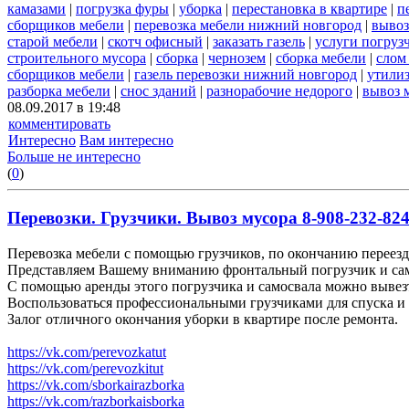
камазами
|
погрузка фуры
|
уборка
|
перестановка в квартире
|
п
сборщиков мебели
|
перевозка мебели нижний новгород
|
вывоз
старой мебели
|
скотч офисный
|
заказать газель
|
услуги погруз
строительного мусора
|
сборка
|
чернозем
|
сборка мебели
|
слом
сборщиков мебели
|
газель перевозки нижний новгород
|
утилиз
разборка мебели
|
снос зданий
|
разнорабочие недорого
|
вывоз 
08.09.2017 в 19:48
комментировать
Интересно
Вам интересно
Больше не интересно
(
0
)
Перевозки. Грузчики. Вывоз мусора 8-908-232-824
Перевозка мебели с помощью грузчиков, по окончанию переезда
Представляем Вашему вниманию фронтальный погрузчик и сам
С помощью аренды этого погрузчика и самосвала можно вывез
Воспользоваться профессиональными грузчиками для спуска и 
Залог отличного окончания уборки в квартире после ремонта.
https://vk.com/perevozkatut
https://vk.com/perevozkitut
https://vk.com/sborkairazborka
https://vk.com/razborkaisborka