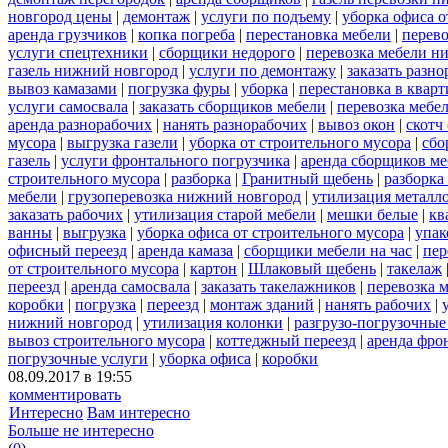
новгород цены
|
демонтаж
|
услуги по подъему
|
уборка офиса о
аренда грузчиков
|
копка погреба
|
перестановка мебели
|
перев
услуги спецтехники
|
сборщики недорого
|
перевозка мебели н
газель нижний новгород
|
услуги по демонтажу
|
заказать разн
вывоз камазами
|
погрузка фуры
|
уборка
|
перестановка в кварт
услуги самосвала
|
заказать сборщиков мебели
|
перевозка мебе
аренда разнорабочих
|
нанять разнорабочих
|
вывоз окон
|
скотч
мусора
|
выгрузка газели
|
уборка от строительного мусора
|
сбо
газель
|
услуги фронтального погрузчика
|
аренда сборщиков м
строительного мусора
|
разборка
|
Гранитный щебень
|
разборка
мебели
|
грузоперевозка нижний новгород
|
утилизация металл
заказать рабочих
|
утилизация старой мебели
|
мешки белые
|
кв
ванны
|
выгрузка
|
уборка офиса от строительного мусора
|
упак
офисный переезд
|
аренда камаза
|
сборщики мебели на час
|
пер
от строительного мусора
|
картон
|
Шлаковый щебень
|
такелаж
переезд
|
аренда самосвала
|
заказать такелажников
|
перевозка 
коробки
|
погрузка
|
переезд
|
монтаж зданий
|
нанять рабочих
|
нижний новгород
|
утилизация колонки
|
разгрузо-погрузочные
вывоз строительного мусора
|
коттеджный переезд
|
аренда фро
погрузочные услуги
|
уборка офиса
|
коробки
08.09.2017 в 19:55
комментировать
Интересно
Вам интересно
Больше не интересно