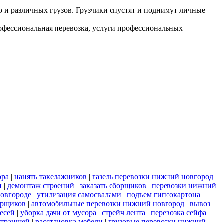
но и различных грузов. Грузчики спустят и поднимут личные
рофессиональная перевозка, услуги профессиональных
ора
|
нанять такелажников
|
газель перевозки нижний новгород
и
|
демонтаж строений
|
заказать сборщиков
|
перевозки нижний
новгороде
|
утилизация самосвалами
|
подъем гипсокартона
|
орщиков
|
автомобильные перевозки нижний новгород
|
вывоз
есей
|
уборка дачи от мусора
|
стрейч лента
|
перевозка сейфа
|
 траншей
|
расстановка мебели
|
грузовые перевозки нижний