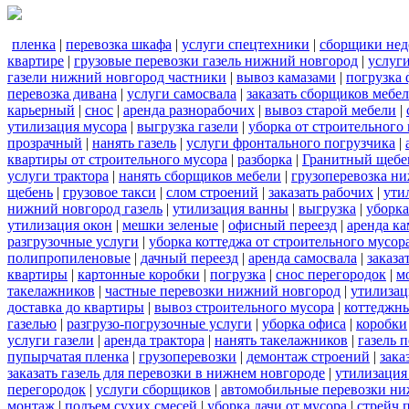
пленка
|
перевозка шкафа
|
услуги спецтехники
|
сборщики нед
квартире
|
грузовые перевозки газель нижний новгород
|
услуг
газели нижний новгород частники
|
вывоз камазами
|
погрузка
перевозка дивана
|
услуги самосвала
|
заказать сборщиков мебе
карьерный
|
снос
|
аренда разнорабочих
|
вывоз старой мебели
|
утилизация мусора
|
выгрузка газели
|
уборка от строительного
прозрачный
|
нанять газель
|
услуги фронтального погрузчика
|
квартиры от строительного мусора
|
разборка
|
Гранитный щебе
услуги трактора
|
нанять сборщиков мебели
|
грузоперевозка н
щебень
|
грузовое такси
|
слом строений
|
заказать рабочих
|
ути
нижний новгород газель
|
утилизация ванны
|
выгрузка
|
уборка
утилизация окон
|
мешки зеленые
|
офисный переезд
|
аренда ка
разгрузочные услуги
|
уборка коттеджа от строительного мусор
полипропиленовые
|
дачный переезд
|
аренда самосвала
|
заказа
квартиры
|
картонные коробки
|
погрузка
|
снос перегородок
|
м
такелажников
|
частные перевозки нижний новгород
|
утилизац
доставка до квартиры
|
вывоз строительного мусора
|
коттеджны
газелью
|
разгрузо-погрузочные услуги
|
уборка офиса
|
коробки
услуги газели
|
аренда трактора
|
нанять такелажников
|
газель 
пупырчатая пленка
|
грузоперевозки
|
демонтаж строений
|
зака
заказать газель для перевозки в нижнем новгороде
|
утилизация
перегородок
|
услуги сборщиков
|
автомобильные перевозки ни
монтаж
|
подъем сухих смесей
|
уборка дачи от мусора
|
стрейч 