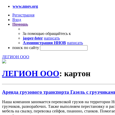
www.nnov.org
Регистрация
Вход
Помощь
За помощью обращайтесь к
jasper-foter
написать
Администрация ННОВ
написать
поиск по сайту
ЛЕГИОН ООО
ЛЕГИОН ООО
: картон
Аренда грузового транспорта Газель с грузчиками
Наша компания занимается перевозкой грузов на территории 
грузчиков, разнорабочих. Также выполняем перестановку и ра
мебель на свалку, перевозка сейфов, пианино, станков. Помог