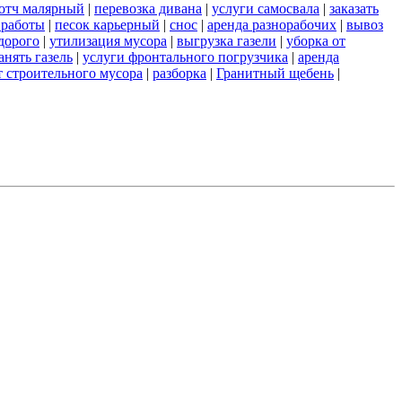
отч малярный
|
перевозка дивана
|
услуги самосвала
|
заказать
 работы
|
песок карьерный
|
снос
|
аренда разнорабочих
|
вывоз
дорого
|
утилизация мусора
|
выгрузка газели
|
уборка от
анять газель
|
услуги фронтального погрузчика
|
аренда
т строительного мусора
|
разборка
|
Гранитный щебень
|