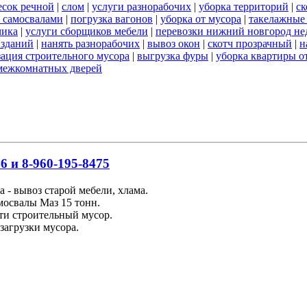
есок речной
|
слом
|
услуги разнорабочих
|
уборка территорий
|
ск
 самосвалами
|
погрузка вагонов
|
уборка от мусора
|
такелажные
чика
|
услуги сборщиков мебели
|
перевозки нижний новгород не
 зданий
|
нанять разнорабочих
|
вывоз окон
|
скотч прозрачный
|
н
ация строительного мусора
|
выгрузка фуры
|
уборка квартиры о
межкомнатных дверей
6 и 8-960-195-8475
 - вывоз старой мебели, хлама.
освалы Маз 15 тонн.
ти строительный мусор.
загрузки мусора.