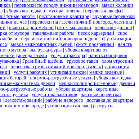
щиков
|
перевозки по городу нижний новгород
|
вывоз колонки
|
ов
|
уборка коттеджа от мусора
|
пленка
|
перевозка шкафа
|
шафтные работы
|
расстановка в квартире
|
грузовые перевозки
рщики на час
|
перевозки на газели нижний новгород частники
|
рий
|
вывоз старой мебели
|
скотч малярный
|
перевозка дивана
|
рка от мусора
|
такелажные работы
|
песок карьерный
|
снос
|
в мебели
|
перевозки нижний новгород недорого
|
утилизация
рого
|
вывоз межкомнатных дверей
|
скотч прозрачный
|
нанять
ьного мусора
|
выгрузка фуры
|
уборка квартиры от
|
мешки
|
аренда газели
|
услуги трактора
|
нанять сборщиков
упаковка
|
Гравийный щебень
|
грузовое такси
|
слом строений
|
ого
|
перевозка грузов нижний новгород газель
|
утилизация
оений
|
услуги рабочих
|
утилизация окон
|
мешки зеленые
|
ация батарей
|
погрузо-разгрузочные услуги
|
уборка коттеджа
ция межкомнатных дверей
|
мешки полипропиленовые
|
дачный
узо-разгрузочные работы
|
уборка квартиры
|
картонные
да погрузчика
|
услуги такелажников
|
частные перевозки
в
|
демонтаж зданий
|
рабочие недорого
|
доставка до квартиры
|
у в нижнем новгороде
|
утилизация газелью
|
разгрузо-