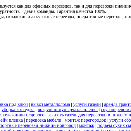
льзуется как для офисных переездов, так и для перевозки пиани
уратность – девиз команды. Гарантия качества 100%.
ы, складские и аккуратные переезды, оперативные переезды, п
авка под ключ
|
вывоз металлолома
|
услуги газели
|
аренда тракт
|
уборка коттеджа
|
воздушно-пупырчатая пленка
|
грузоперевозк
такелажники недорого
|
заказать газель для перевозки в нижнем 
рейч пленка
|
перевозка мебели
|
монтаж перегородок
|
услуги сб
портные перевозки нижний новгород
|
монтаж
|
подъем сухих см
нижний новгород недорого
|
вывоз плиты
|
грузчики на час
|
копка