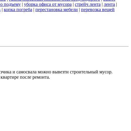
по подъему
|
уборка офиса от мусора
|
стрейч лента
|
лента
|
в
|
копка погреба
|
перестановка мебели
|
перевозка вещей
зчика и самосвала можно вывезти строительный мусор.
квартире после ремонта.