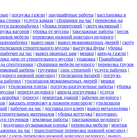
елью
|
погрузка газели
|
ландшафтные работы
|
расстановка в
зка стенки
|
услуги камаза
|
сборщики на час
|
перевозки на
луги разнорабочих
|
уборка территорий
|
скотч малярный
|
рузка вагонов
|
уборка от мусора
|
такелажные работы
|
песок
рщиков мебели
|
перевозки нижний новгород недорого
|
разнорабочих
|
вывоз окон
|
вывоз межкомнатных дверей
|
скотч
тилизация строительного мусора
|
выгрузка фуры
|
уборка
орабочие на час
|
вывоз оконных рам
|
мешки
|
аренда газели
|
орка дачи от строительного мусора
|
упаковка
|
Гравийный
нда спецтехники
|
сборщики мебели недорого
|
перевозка грузов
тняковый щебень
|
грузчики
|
снос строений
|
услуги рабочих
|
недорого нижний новгород
|
утилизация батарей
|
погрузо-
да рабочих
|
утилизация межкомнатных дверей
|
мешки
род
|
утилизация плиты
|
погрузо-разгрузочные работы
|
уборка
мусора
|
переезд недорого
|
аренда погрузчика
|
услуги
ь коробки
|
переезд
|
демонтаж зданий
|
рабочие недорого
|
ков
|
заказать перевозку в нижнем новгороде
|
утилизация
ний
|
рабочие на час
|
доставка под ключ
|
вывоз металлолома
|
строительных материалов
|
уборка коттеджа
|
воздушно-
уги грузчиков
|
земляные работы
|
такелажники недорого
|
|
воздушно-пузырьковая пленка
|
перевозка мебели
|
монтаж
лажники на час
|
транспортные перевозки нижний новгород
|
ков
|
газель перевозки нижний новгород недорого
|
вывоз