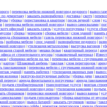
орого
|
перевозка мебели нижний новгород недорого
|
вывоз газ
и по демонтажу
|
заказать разнорабочих
|
доставка
|
скотч
|
перево
 фуры
|
уборка
|
перестановка в квартире
|
песок речной
|
слом
|
ус
ли
|
перевозка мебели нижний новгород
|
вывоз самосвалами
|
пог
скотч офисный
|
заказать газель
|
услуги погрузчика
|
услуги сбо
 мусора
|
сборка
|
чернозем
|
сборка мебели
|
слом зданий
|
нанять 
аренда сборщиков мебели
|
газель перевозки нижний новгород
|
у
нь
|
разборка мебели
|
снос зданий
|
разнорабочие недорого
|
разн
ижний новгород
|
утилизация металлолома
|
выгрузка вагонов
|
уб
лизация старой мебели
|
мешки белые
|
квартирный переезд
|
аре
 офиса от строительного мусора
|
упаковочный материал
|
Извес
маза
|
сборщики мебели на час
|
перевозка мебели с грузчиками 
а
|
картон
|
Шлаковый щебень
|
такелаж
|
слом перегородок
|
арен
ть такелажников
|
перевозка мебели с грузчиками нижний новго
онтаж зданий
|
нанять рабочих
|
утилизация оконных рам
|
вывоз 
ия колонки
|
разгрузо-погрузочные работы
|
уборка дачи
|
заказат
й переезд
|
аренда фронтального погрузчика
|
аренда такелажни
|
подъем стройматериалов
|
транспортные услуги
|
монтаж строе
перевозки нижний новгород цена
|
утилизация камазами
|
подъем 
зать сборщиков
|
перевозки нижний новгород
|
вывоз ванны
|
усл
 самосвалами
|
подъем гипсокартона
|
уборка квартиры от мусора
жний новгород
|
вывоз батарей
|
заказать грузчиков
|
копка
|
таке
пленка
|
перевозка сейфа
|
демонтаж перегородок
|
аренда сборщи