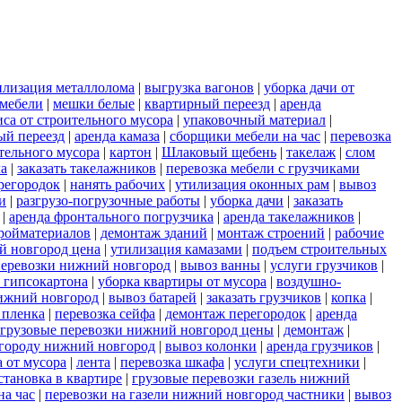
илизация металлолома
|
выгрузка вагонов
|
уборка дачи от
 мебели
|
мешки белые
|
квартирный переезд
|
аренда
иса от строительного мусора
|
упаковочный материал
|
ый переезд
|
аренда камаза
|
сборщики мебели на час
|
перевозка
ительного мусора
|
картон
|
Шлаковый щебень
|
такелаж
|
слом
ла
|
заказать такелажников
|
перевозка мебели с грузчиками
регородок
|
нанять рабочих
|
утилизация оконных рам
|
вывоз
и
|
разгрузо-погрузочные работы
|
уборка дачи
|
заказать
|
аренда фронтального погрузчика
|
аренда такелажников
|
ройматериалов
|
демонтаж зданий
|
монтаж строений
|
рабочие
й новгород цена
|
утилизация камазами
|
подъем строительных
еревозки нижний новгород
|
вывоз ванны
|
услуги грузчиков
|
 гипсокартона
|
уборка квартиры от мусора
|
воздушно-
ижний новгород
|
вывоз батарей
|
заказать грузчиков
|
копка
|
 пленка
|
перевозка сейфа
|
демонтаж перегородок
|
аренда
грузовые перевозки нижний новгород цены
|
демонтаж
|
 городу нижний новгород
|
вывоз колонки
|
аренда грузчиков
|
а от мусора
|
лента
|
перевозка шкафа
|
услуги спецтехники
|
становка в квартире
|
грузовые перевозки газель нижний
на час
|
перевозки на газели нижний новгород частники
|
вывоз