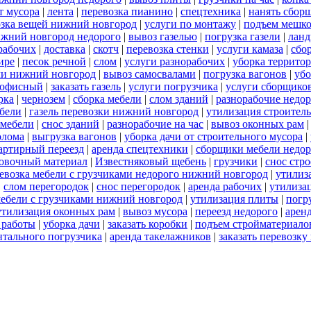
т мусора
|
лента
|
перевозка пианино
|
спецтехника
|
нанять сбор
озка вещей нижний новгород
|
услуги по монтажу
|
подъем мешк
ижний новгород недорого
|
вывоз газелью
|
погрузка газели
|
ланд
орабочих
|
доставка
|
скотч
|
перевозка стенки
|
услуги камаза
|
сбо
ире
|
песок речной
|
слом
|
услуги разнорабочих
|
уборка террито
ли нижний новгород
|
вывоз самосвалами
|
погрузка вагонов
|
убо
 офисный
|
заказать газель
|
услуги погрузчика
|
услуги сборщико
рка
|
чернозем
|
сборка мебели
|
слом зданий
|
разнорабочие недо
ебели
|
газель перевозки нижний новгород
|
утилизация строител
 мебели
|
снос зданий
|
разнорабочие на час
|
вывоз оконных рам
олома
|
выгрузка вагонов
|
уборка дачи от строительного мусора
|
артирный переезд
|
аренда спецтехники
|
сборщики мебели недор
овочный материал
|
Известняковый щебень
|
грузчики
|
снос стр
евозка мебели с грузчиками недорого нижний новгород
|
утилиз
|
слом перегородок
|
снос перегородок
|
аренда рабочих
|
утилиза
мебели с грузчиками нижний новгород
|
утилизация плиты
|
погр
утилизация оконных рам
|
вывоз мусора
|
переезд недорого
|
арен
 работы
|
уборка дачи
|
заказать коробки
|
подъем стройматериало
нтального погрузчика
|
аренда такелажников
|
заказать перевозк