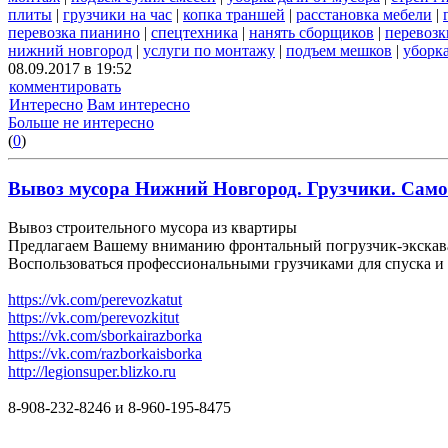
плиты
|
грузчики на час
|
копка траншей
|
расстановка мебели
|
перевозка пианино
|
спецтехника
|
нанять сборщиков
|
перевозк
нижний новгород
|
услуги по монтажу
|
подъем мешков
|
уборка
08.09.2017 в 19:52
комментировать
Интересно
Вам интересно
Больше не интересно
(
0
)
Вывоз мусора Нижний Новгород. Грузчики. Самосв
Вывоз строительного мусора из квартиры
Предлагаем Вашему вниманию фронтальный погрузчик-экскават
Воспользоваться профессиональными грузчиками для спуска и 
https://vk.com/perevozkatut
https://vk.com/perevozkitut
https://vk.com/sborkairazborka
https://vk.com/razborkaisborka
http://legionsuper.blizko.ru
8-908-232-8246 и 8-960-195-8475