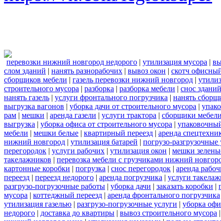
перевозки нижний новгород недорого
|
утилизация мусора
|
вы
слом зданий
|
нанять разнорабочих
|
вывоз окон
|
скотч офисны
сборщиков мебели
|
газель перевозки нижний новгород
|
утилиз
строительного мусора
|
разборка
|
разборка мебели
|
снос здани
нанять газель
|
услуги фронтального погрузчика
|
нанять сборщ
выгрузка вагонов
|
уборка дачи от строительного мусора
|
упако
рам
|
мешки
|
аренда газели
|
услуги трактора
|
сборщики мебели
выгрузка
|
уборка офиса от строительного мусора
|
упаковочный
мебели
|
мешки белые
|
квартирный переезд
|
аренда спецтехни
нижний новгород
|
утилизация батарей
|
погрузо-разгрузочные 
перегородок
|
услуги рабочих
|
утилизация окон
|
мешки зелены
такелажников
|
перевозка мебели с грузчиками нижний новгор
картонные коробки
|
погрузка
|
снос перегородок
|
аренда рабоч
переезд
|
переезд недорого
|
аренда погрузчика
|
услуги такела
разгрузо-погрузочные работы
|
уборка дачи
|
заказать коробки
|
мусора
|
коттеджный переезд
|
аренда фронтального погрузчика
утилизация газелью
|
разгрузо-погрузочные услуги
|
уборка офи
недорого
|
доставка до квартиры
|
вывоз строительного мусора