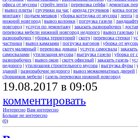
офиса от мусора
|
стрейч лента
|
перевозка сейфа
|
демонтаж пер
|
вывоз плиты
|
грузчики на час
|
аренда грузчиков
|
копка погре
монтажу
|
подъем мешков
|
уборка коттеджа от мусора
|
лента
|
п
нижний новгород
|
вывоз колонки
|
погрузка газели
|
ландшафт
новгород
|
услуги по демонтажу
|
заказать разнорабочих
|
доста
перевозка мебели нижний новгород недорого
|
вывоз газелью
|
разнорабочих
|
уборка территорий
|
скотч
|
перевозка стенки
|
ус
частники
|
вывоз камазами
|
погрузка вагонов
|
уборка от мусор
скотч малярный
|
перевозка дивана
|
услуги самосвала
|
заказат
самосвалами
|
утилизация мусора
|
выгрузка газели
|
уборка от 
разнорабочих
|
вывоз окон
|
скотч офисный
|
заказать газель
|
ус
недорого
|
утилизация строительного мусора
|
выгрузка фуры
|
зданий
|
разнорабочие недорого
|
вывоз межкомнатных дверей
сборщиков мебели
|
газель перевозки нижний новгород
19.08.2017 в 09:05
комментировать
Интересно
Вам интересно
Больше не интересно
(
0
)