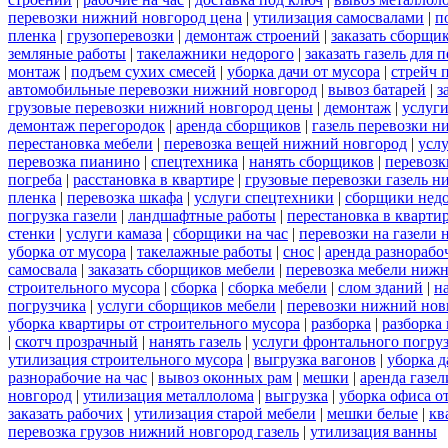
перевозки нижний новгород цена
|
утилизация самосвалами
|
п
пленка
|
грузоперевозки
|
демонтаж строений
|
заказать сборщи
земляные работы
|
такелажники недорого
|
заказать газель для
монтаж
|
подъем сухих смесей
|
уборка дачи от мусора
|
стрейч 
автомобильные перевозки нижний новгород
|
вывоз батарей
|
з
грузовые перевозки нижний новгород цены
|
демонтаж
|
услуги
демонтаж перегородок
|
аренда сборщиков
|
газель перевозки 
перестановка мебели
|
перевозка вещей нижний новгород
|
усл
перевозка пианино
|
спецтехника
|
нанять сборщиков
|
перевозк
погреба
|
расстановка в квартире
|
грузовые перевозки газель 
пленка
|
перевозка шкафа
|
услуги спецтехники
|
сборщики нед
погрузка газели
|
ландшафтные работы
|
перестановка в кварти
стенки
|
услуги камаза
|
сборщики на час
|
перевозки на газели
уборка от мусора
|
такелажные работы
|
снос
|
аренда разнорабо
самосвала
|
заказать сборщиков мебели
|
перевозка мебели ниж
строительного мусора
|
сборка
|
сборка мебели
|
слом зданий
|
н
погрузчика
|
услуги сборщиков мебели
|
перевозки нижний нов
уборка квартиры от строительного мусора
|
разборка
|
разборка
|
скотч прозрачный
|
нанять газель
|
услуги фронтального погру
утилизация строительного мусора
|
выгрузка вагонов
|
уборка д
разнорабочие на час
|
вывоз оконных рам
|
мешки
|
аренда газел
новгород
|
утилизация металлолома
|
выгрузка
|
уборка офиса о
заказать рабочих
|
утилизация старой мебели
|
мешки белые
|
кв
перевозка грузов нижний новгород газель
|
утилизация ванны