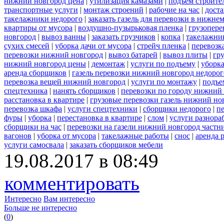
нижний новгород цена
|
утилизация камазами
|
подъем строите
транспортные услуги
|
монтаж строений
|
рабочие на час
|
доста
такелажники недорого
|
заказать газель для перевозки в нижне
квартиры от мусора
|
воздушно-пузырьковая пленка
|
грузопере
новгород
|
вывоз ванны
|
заказать грузчиков
|
копка
|
такелажник
сухих смесей
|
уборка дачи от мусора
|
стрейч пленка
|
перевозк
перевозки нижний новгород
|
вывоз батарей
|
вывоз плиты
|
гру
нижний новгород цены
|
демонтаж
|
услуги по подъему
|
уборка
аренда сборщиков
|
газель перевозки нижний новгород недорог
перевозка вещей нижний новгород
|
услуги по монтажу
|
подъе
спецтехника
|
нанять сборщиков
|
перевозки по городу нижний
расстановка в квартире
|
грузовые перевозки газель нижний но
перевозка шкафа
|
услуги спецтехники
|
сборщики недорого
|
п
фуры
|
уборка
|
перестановка в квартире
|
слом
|
услуги разнора
сборщики на час
|
перевозки на газели нижний новгород частн
вагонов
|
уборка от мусора
|
такелажные работы
|
снос
|
аренда 
услуги самосвала
|
заказать сборщиков мебели
19.08.2017 в 08:49
комментировать
Интересно
Вам интересно
Больше не интересно
(
0
)