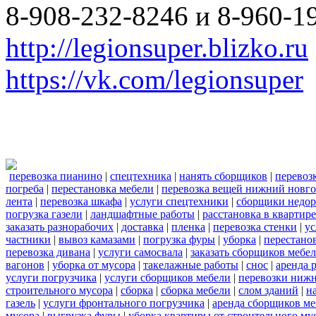
8-908-232-8246 и 8-960-1
http://legionsuper.blizko.ru
https://vk.com/legionsuper
перевозка пианино
|
спецтехника
|
нанять сборщиков
|
перевоз
погреба
|
перестановка мебели
|
перевозка вещей нижний новг
лента
|
перевозка шкафа
|
услуги спецтехники
|
сборщики недор
погрузка газели
|
ландшафтные работы
|
расстановка в квартире
заказать разнорабочих
|
доставка
|
пленка
|
перевозка стенки
|
ус
частники
|
вывоз камазами
|
погрузка фуры
|
уборка
|
перестанов
перевозка дивана
|
услуги самосвала
|
заказать сборщиков мебе
вагонов
|
уборка от мусора
|
такелажные работы
|
снос
|
аренда 
услуги погрузчика
|
услуги сборщиков мебели
|
перевозки нижн
строительного мусора
|
сборка
|
сборка мебели
|
слом зданий
|
н
газель
|
услуги фронтального погрузчика
|
аренда сборщиков м
мусора
|
выгрузка фуры
|
уборка квартиры от строительного му