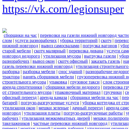
https://vk.com/legionsuper
сборщики на час
|
перевозки на газели нижний новгород част
слом
|
услуги разнорабочих
|
уборка территорий
|
скотч
|
перево
нижний новгород
|
вывоз самосвалами
|
погрузка вагонов
|
убор
старой мебели
|
скотч малярный
|
перевозка дивана
|
услуги сам
новгород недорого
|
утилизация мусора
|
выгрузка газели
|
убор
разнорабочих
|
вывоз окон
|
скотч офисный
|
заказать газель
|
на
газель перевозки нижний новгород
|
утилизация строительного
разборка
|
разборка мебели
|
снос зданий
|
разнорабочие недоро
трактора
|
нанять сборщиков мебели
|
грузоперевозка нижний н
строительного мусора
|
упаковка
|
грузовое такси
|
слом строен
аренда спецтехники
|
сборщики мебели недорого
|
перевозка гр
от строительного мусора
|
упаковочный материал
|
грузчики
|
с
офисный переезд
|
аренда камаза
|
сборщики мебели на час
|
пер
батарей
|
погрузо-разгрузочные услуги
|
уборка коттеджа от ст
утилизация окон
|
мешки зеленые
|
дачный переезд
|
аренда сам
новгород
|
утилизация плиты
|
погрузо-разгрузочные работы
|
у
рабочих
|
утилизация межкомнатных дверей
|
мешки полипроп
такелажников
|
частные перевозки нижний новгород
|
утилизац
переезд
|
монтаж зданий
|
нанять рабочих
|
утилизация оконных