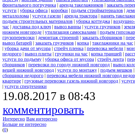
фронтального погрузчика
|
аренда такелажников
|
заказать пер
услуги
|
уборка офиса
|
коробки
|
подъем стройматериалов
|
дем
металлолома
|
услуги газели
|
аренда трактора
|
нанять такелаж
подъем строительных материалов
|
уборка коттеджа
|
воздушно-
час
|
доставка под ключ
|
вывоз ванны
|
услуги грузчиков
|
земл
нижнем новгороде
|
утилизация самосвалами
|
подъем гипсокар
грузоперевозки
|
демонтаж строений
|
заказать сборщиков
|
пер
вывоз батарей
|
заказать грузчиков
|
копка
|
такелажники на час
|
уборка дачи от мусора
|
стрейч пленка
|
перевозка мебели
|
мон
недорого
|
вывоз плиты
|
грузчики на час
|
копка траншей
|
расс
услуги по подъему
|
уборка офиса от мусора
|
стрейч лента
|
пер
сборщиков
|
перевозки по городу нижний новгород
|
вывоз кол
вещей нижний новгород
|
услуги по монтажу
|
подъем мешков
сборщики недорого
|
перевозка мебели нижний новгород недор
квартире
|
грузовые перевозки газель нижний новгород
|
услуг
|
услуги спецтехники
19.08.2017 в 08:43
комментировать
Интересно
Вам интересно
Больше не интересно
(
0
)