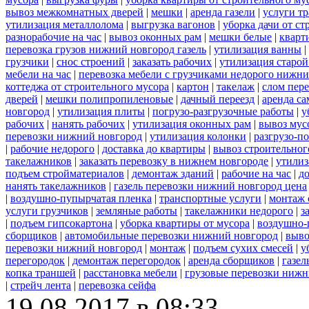
вывоз межкомнатных дверей
|
мешки
|
аренда газели
|
услуги тр
утилизация металлолома
|
выгрузка вагонов
|
уборка дачи от ст
разнорабочие на час
|
вывоз оконных рам
|
мешки белые
|
кварт
перевозка грузов нижний новгород газель
|
утилизация ванны
|
грузчики
|
снос строений
|
заказать рабочих
|
утилизация старой
мебели на час
|
перевозка мебели с грузчиками недорого нижн
коттеджа от строительного мусора
|
картон
|
такелаж
|
слом пер
дверей
|
мешки полипропиленовые
|
дачный переезд
|
аренда са
новгород
|
утилизация плиты
|
погрузо-разгрузочные работы
|
у
рабочих
|
нанять рабочих
|
утилизация оконных рам
|
вывоз мус
перевозки нижний новгород
|
утилизация колонки
|
разгрузо-п
|
рабочие недорого
|
доставка до квартиры
|
вывоз строительног
такелажников
|
заказать перевозку в нижнем новгороде
|
утилиз
подъем стройматериалов
|
демонтаж зданий
|
рабочие на час
|
д
нанять такелажников
|
газель перевозки нижний новгород цена
|
воздушно-пупырчатая пленка
|
транспортные услуги
|
монтаж 
услуги грузчиков
|
земляные работы
|
такелажники недорого
|
з
|
подъем гипсокартона
|
уборка квартиры от мусора
|
воздушно-
сборщиков
|
автомобильные перевозки нижний новгород
|
выво
перевозки нижний новгород
|
монтаж
|
подъем сухих смесей
|
у
перегородок
|
демонтаж перегородок
|
аренда сборщиков
|
газел
копка траншей
|
расстановка мебели
|
грузовые перевозки нижн
|
стрейч лента
|
перевозка сейфа
19.08.2017 в 08:33