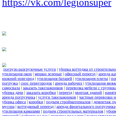
https://vk.com/legionsuper
погрузо-разгрузочные услуги
|
уборка коттеджа от строительн
утилизация окон
|
мешки зеленые
|
офисный переезд
|
аренда ка
нижний новгород
|
утилизация батарей
|
утилизация плиты
|
по
погрузка
|
снос перегородок
|
аренда рабочих
|
утилизация межк
самосвала
|
заказать такелажников
|
перевозка мебели с грузчи
уборка дачи
|
заказать коробки
|
переезд
|
монтаж зданий
|
нанят
аренда погрузчика
|
услуги такелажников
|
частные перевозки 
уборка офиса
|
коробки
|
подъем стройматериалов
|
демонтаж з
мусора
|
коттеджный переезд
|
аренда фронтального погрузчика
утилизация камазами
|
подъем строительных материалов
|
уборк
строений
|
рабочие на час
|
доставка под ключ
|
вывоз металлол