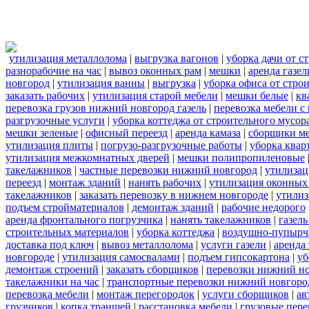
утилизация металлолома
|
выгрузка вагонов
|
уборка дачи от с
разнорабочие на час
|
вывоз оконных рам
|
мешки
|
аренда газел
новгород
|
утилизация ванны
|
выгрузка
|
уборка офиса от стро
заказать рабочих
|
утилизация старой мебели
|
мешки белые
|
кв
перевозка грузов нижний новгород газель
|
перевозка мебели с
разгрузочные услуги
|
уборка коттеджа от строительного мусор
мешки зеленые
|
офисный переезд
|
аренда камаза
|
сборщики ме
утилизация плиты
|
погрузо-разгрузочные работы
|
уборка квар
утилизация межкомнатных дверей
|
мешки полипропиленовые
такелажников
|
частные перевозки нижний новгород
|
утилизац
переезд
|
монтаж зданий
|
нанять рабочих
|
утилизация оконных
такелажников
|
заказать перевозку в нижнем новгороде
|
утилиз
подъем стройматериалов
|
демонтаж зданий
|
рабочие недорого
аренда фронтального погрузчика
|
нанять такелажников
|
газел
строительных материалов
|
уборка коттеджа
|
воздушно-пупырч
доставка под ключ
|
вывоз металлолома
|
услуги газели
|
аренда
новгороде
|
утилизация самосвалами
|
подъем гипсокартона
|
уб
демонтаж строений
|
заказать сборщиков
|
перевозки нижний н
такелажники на час
|
транспортные перевозки нижний новгоро
перевозка мебели
|
монтаж перегородок
|
услуги сборщиков
|
ав
грузчиков
|
копка траншей
|
расстановка мебели
|
грузовые пер