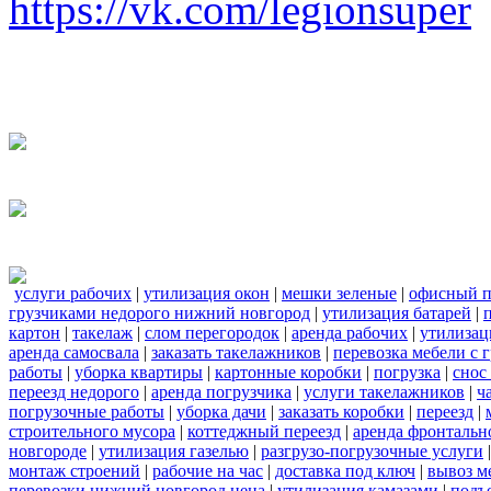
https://vk.com/legionsuper
услуги рабочих
|
утилизация окон
|
мешки зеленые
|
офисный п
грузчиками недорого нижний новгород
|
утилизация батарей
|
картон
|
такелаж
|
слом перегородок
|
аренда рабочих
|
утилизац
аренда самосвала
|
заказать такелажников
|
перевозка мебели с
работы
|
уборка квартиры
|
картонные коробки
|
погрузка
|
снос
переезд недорого
|
аренда погрузчика
|
услуги такелажников
|
ч
погрузочные работы
|
уборка дачи
|
заказать коробки
|
переезд
|
строительного мусора
|
коттеджный переезд
|
аренда фронтальн
новгороде
|
утилизация газелью
|
разгрузо-погрузочные услуги
монтаж строений
|
рабочие на час
|
доставка под ключ
|
вывоз м
перевозки нижний новгород цена
|
утилизация камазами
|
подъ