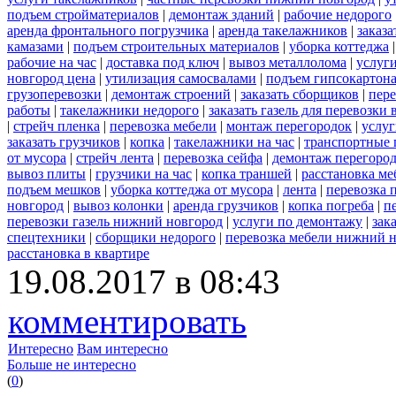
подъем стройматериалов
|
демонтаж зданий
|
рабочие недорого
аренда фронтального погрузчика
|
аренда такелажников
|
заказ
камазами
|
подъем строительных материалов
|
уборка коттеджа
рабочие на час
|
доставка под ключ
|
вывоз металлолома
|
услуги
новгород цена
|
утилизация самосвалами
|
подъем гипсокартон
грузоперевозки
|
демонтаж строений
|
заказать сборщиков
|
пер
работы
|
такелажники недорого
|
заказать газель для перевозки
|
стрейч пленка
|
перевозка мебели
|
монтаж перегородок
|
услу
заказать грузчиков
|
копка
|
такелажники на час
|
транспортные 
от мусора
|
стрейч лента
|
перевозка сейфа
|
демонтаж перегоро
вывоз плиты
|
грузчики на час
|
копка траншей
|
расстановка ме
подъем мешков
|
уборка коттеджа от мусора
|
лента
|
перевозка 
новгород
|
вывоз колонки
|
аренда грузчиков
|
копка погреба
|
п
перевозки газель нижний новгород
|
услуги по демонтажу
|
зак
спецтехники
|
сборщики недорого
|
перевозка мебели нижний н
расстановка в квартире
19.08.2017 в 08:43
комментировать
Интересно
Вам интересно
Больше не интересно
(
0
)