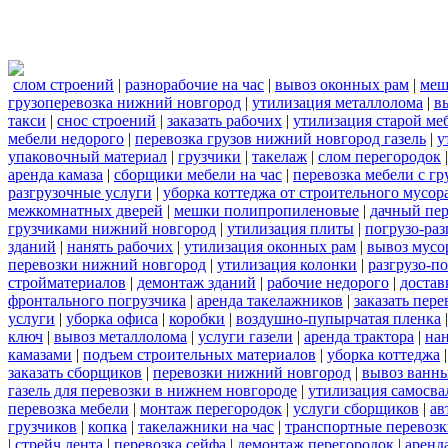
слом строений
|
разнорабочие на час
|
вывоз оконных рам
|
меш
грузоперевозка нижний новгород
|
утилизация металлолома
|
в
такси
|
снос строений
|
заказать рабочих
|
утилизация старой ме
мебели недорого
|
перевозка грузов нижний новгород газель
|
у
упаковочный материал
|
грузчики
|
такелаж
|
слом перегородок
аренда камаза
|
сборщики мебели на час
|
перевозка мебели с г
разгрузочные услуги
|
уборка коттеджа от строительного мусор
межкомнатных дверей
|
мешки полипропиленовые
|
дачный пер
грузчиками нижний новгород
|
утилизация плиты
|
погрузо-ра
зданий
|
нанять рабочих
|
утилизация оконных рам
|
вывоз мусо
перевозки нижний новгород
|
утилизация колонки
|
разгрузо-п
стройматериалов
|
демонтаж зданий
|
рабочие недорого
|
достав
фронтального погрузчика
|
аренда такелажников
|
заказать пер
услуги
|
уборка офиса
|
коробки
|
воздушно-пупырчатая пленка
ключ
|
вывоз металлолома
|
услуги газели
|
аренда трактора
|
на
камазами
|
подъем строительных материалов
|
уборка коттеджа
заказать сборщиков
|
перевозки нижний новгород
|
вывоз ванн
газель для перевозки в нижнем новгороде
|
утилизация самосва
перевозка мебели
|
монтаж перегородок
|
услуги сборщиков
|
ав
грузчиков
|
копка
|
такелажники на час
|
транспортные перевоз
|
стрейч лента
|
перевозка сейфа
|
демонтаж перегородок
|
аренд