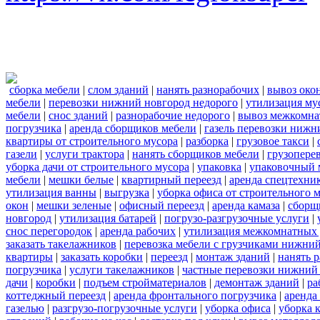
сборка мебели
|
слом зданий
|
нанять разнорабочих
|
вывоз око
мебели
|
перевозки нижний новгород недорого
|
утилизация му
мебели
|
снос зданий
|
разнорабочие недорого
|
вывоз межкомна
погрузчика
|
аренда сборщиков мебели
|
газель перевозки нижн
квартиры от строительного мусора
|
разборка
|
грузовое такси
|
газели
|
услуги трактора
|
нанять сборщиков мебели
|
грузопере
уборка дачи от строительного мусора
|
упаковка
|
упаковочный 
мебели
|
мешки белые
|
квартирный переезд
|
аренда спецтехни
утилизация ванны
|
выгрузка
|
уборка офиса от строительного 
окон
|
мешки зеленые
|
офисный переезд
|
аренда камаза
|
сборщ
новгород
|
утилизация батарей
|
погрузо-разгрузочные услуги
|
снос перегородок
|
аренда рабочих
|
утилизация межкомнатных 
заказать такелажников
|
перевозка мебели с грузчиками нижни
квартиры
|
заказать коробки
|
переезд
|
монтаж зданий
|
нанять 
погрузчика
|
услуги такелажников
|
частные перевозки нижний
дачи
|
коробки
|
подъем стройматериалов
|
демонтаж зданий
|
ра
коттеджный переезд
|
аренда фронтального погрузчика
|
аренда
газелью
|
разгрузо-погрузочные услуги
|
уборка офиса
|
уборка 