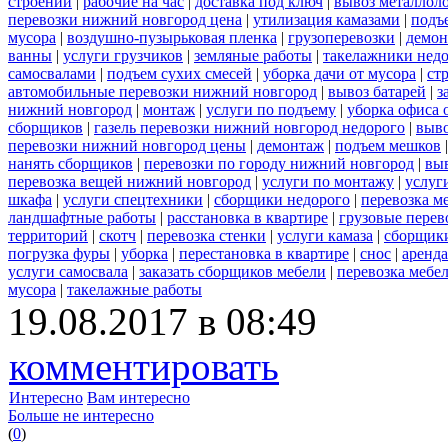
строений
|
рабочие на час
|
доставка под ключ
|
вывоз металлол
перевозки нижний новгород цена
|
утилизация камазами
|
подъ
мусора
|
воздушно-пузырьковая пленка
|
грузоперевозки
|
демон
ванны
|
услуги грузчиков
|
земляные работы
|
такелажники нед
самосвалами
|
подъем сухих смесей
|
уборка дачи от мусора
|
ст
автомобильные перевозки нижний новгород
|
вывоз батарей
|
з
нижний новгород
|
монтаж
|
услуги по подъему
|
уборка офиса 
сборщиков
|
газель перевозки нижний новгород недорого
|
выв
перевозки нижний новгород цены
|
демонтаж
|
подъем мешков
нанять сборщиков
|
перевозки по городу нижний новгород
|
вы
перевозка вещей нижний новгород
|
услуги по монтажу
|
услуг
шкафа
|
услуги спецтехники
|
сборщики недорого
|
перевозка м
ландшафтные работы
|
расстановка в квартире
|
грузовые перев
территорий
|
скотч
|
перевозка стенки
|
услуги камаза
|
сборщики
погрузка фуры
|
уборка
|
перестановка в квартире
|
снос
|
аренда
услуги самосвала
|
заказать сборщиков мебели
|
перевозка мебе
мусора
|
такелажные работы
19.08.2017 в 08:49
комментировать
Интересно
Вам интересно
Больше не интересно
(
0
)