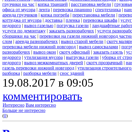
грузчики на час
|
копка траншей
|
расстановка мебели
|
грузовы
офиса от мусора
|
лента
|
перевозка пианино
|
спецтехника
|
нан
аренда грузчиков
|
копка погреба
|
перестановка мебели
|
перев
коттеджа от мусора
|
доставка
|
пленка
|
перевозка шкафа
|
услуг
недорого
|
вывоз газелью
|
погрузка газели
|
ландшафтные рабо
услуги по демонтажу
|
заказать разнорабочих
|
услуги разнораб
сборщики на час
|
перевозки на газели нижний новгород частн
слом
|
аренда разнорабочих
|
вывоз старой мебели
|
скотч маля
перевозка мебели нижний новгород
|
вывоз самосвалами
|
погр
разнорабочих
|
вывоз окон
|
скотч офисный
|
заказать газель
|
ус
недорого
|
утилизация мусора
|
выгрузка газели
|
уборка от стр
недорого
|
вывоз межкомнатных дверей
|
скотч прозрачный
|
на
газель перевозки нижний новгород
|
утилизация строительного
разборка
|
разборка мебели
|
снос зданий
19.08.2017 в 09:05
комментировать
Интересно
Вам интересно
Больше не интересно
(
0
)