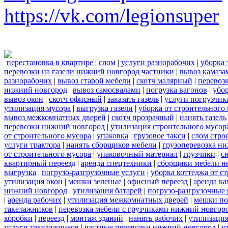
https://vk.com/legionsuper
перестановка в квартире
|
слом
|
услуги разнорабочих
|
уборка 
перевозки на газели нижний новгород частники
|
вывоз камаза
разнорабочих
|
вывоз старой мебели
|
скотч малярный
|
перевоз
нижний новгород
|
вывоз самосвалами
|
погрузка вагонов
|
убор
вывоз окон
|
скотч офисный
|
заказать газель
|
услуги погрузчик
утилизация мусора
|
выгрузка газели
|
уборка от строительного
вывоз межкомнатных дверей
|
скотч прозрачный
|
нанять газель
перевозки нижний новгород
|
утилизация строительного мусор
от строительного мусора
|
упаковка
|
грузовое такси
|
слом стро
услуги трактора
|
нанять сборщиков мебели
|
грузоперевозка н
от строительного мусора
|
упаковочный материал
|
грузчики
|
с
квартирный переезд
|
аренда спецтехники
|
сборщики мебели н
выгрузка
|
погрузо-разгрузочные услуги
|
уборка коттеджа от с
утилизация окон
|
мешки зеленые
|
офисный переезд
|
аренда ка
нижний новгород
|
утилизация батарей
|
погрузо-разгрузочные
|
аренда рабочих
|
утилизация межкомнатных дверей
|
мешки п
такелажников
|
перевозка мебели с грузчиками нижний новгор
коробки
|
переезд
|
монтаж зданий
|
нанять рабочих
|
утилизаци
услуги такелажников
|
частные перевозки нижний новгород
|
у