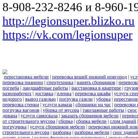
8-908-232-8246 и 8-960-1
http://legionsuper.blizko.ru
https://vk.com/legionsuper
перестановка мебели
|
перевозка вещей нижний новгород
|
усл
перевозка пианино
|
спецтехника
|
нанять сборщиков
|
перевозк
погреба
|
ландшафтные работы
|
расстановка в квартире
|
грузо
разнорабочих
|
доставка
|
пленка
|
перевозка шкафа
|
услуги спе
недорого
|
вывоз газелью
|
погрузка газели
|
уборка
|
перестанов
перевозка стенки
|
услуги камаза
|
сборщики на час
|
перевозки 
погрузка вагонов
|
уборка от мусора
|
такелажные работы
|
снос
дивана
|
услуги самосвала
|
заказать сборщиков мебели
|
перево
от строительного мусора
|
сборка
|
сборка мебели
|
слом зданий
погрузчика
|
услуги сборщиков мебели
|
перевозки нижний нов
строительного мусора
|
разборка
|
разборка мебели
|
снос здани
нанять газель
|
услуги фронтального погрузчика
|
аренда сборщ