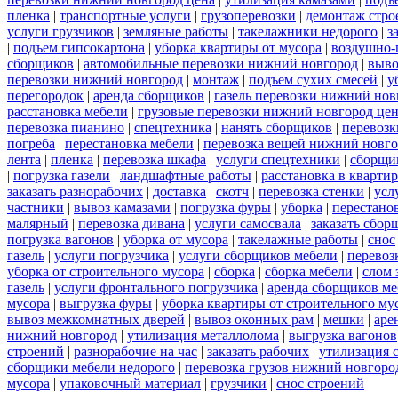
пленка
|
транспортные услуги
|
грузоперевозки
|
демонтаж стро
услуги грузчиков
|
земляные работы
|
такелажники недорого
|
з
|
подъем гипсокартона
|
уборка квартиры от мусора
|
воздушно-
сборщиков
|
автомобильные перевозки нижний новгород
|
выво
перевозки нижний новгород
|
монтаж
|
подъем сухих смесей
|
у
перегородок
|
аренда сборщиков
|
газель перевозки нижний нов
расстановка мебели
|
грузовые перевозки нижний новгород це
перевозка пианино
|
спецтехника
|
нанять сборщиков
|
перевозк
погреба
|
перестановка мебели
|
перевозка вещей нижний новг
лента
|
пленка
|
перевозка шкафа
|
услуги спецтехники
|
сборщи
|
погрузка газели
|
ландшафтные работы
|
расстановка в квартир
заказать разнорабочих
|
доставка
|
скотч
|
перевозка стенки
|
усл
частники
|
вывоз камазами
|
погрузка фуры
|
уборка
|
перестанов
малярный
|
перевозка дивана
|
услуги самосвала
|
заказать сбор
погрузка вагонов
|
уборка от мусора
|
такелажные работы
|
снос
газель
|
услуги погрузчика
|
услуги сборщиков мебели
|
перевоз
уборка от строительного мусора
|
сборка
|
сборка мебели
|
слом 
газель
|
услуги фронтального погрузчика
|
аренда сборщиков м
мусора
|
выгрузка фуры
|
уборка квартиры от строительного му
вывоз межкомнатных дверей
|
вывоз оконных рам
|
мешки
|
аре
нижний новгород
|
утилизация металлолома
|
выгрузка вагонов
строений
|
разнорабочие на час
|
заказать рабочих
|
утилизация 
сборщики мебели недорого
|
перевозка грузов нижний новгород
мусора
|
упаковочный материал
|
грузчики
|
снос строений