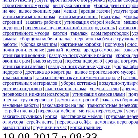
строительного мусора
|
выгрузка вагонов
|
уборка дачи от стро
на час
|
вывоз оконных рам
|
мешки
|
аренда газели
|
услуги тра
утилизация металлолома
|
утилизация ванны
|
выгрузка
|
уборка
строений
|
заказать рабочих
|
утилизация старой мебели
|
мешки
недорого
|
перевозка грузов нижний новгород газель
|
утилизац
строительного мусора
|
картон
|
такелаж
|
слом перегородок
|
ус
камаза
|
сборщики мебели на час
|
перевозка мебели с грузчик
работы
|
уборка квартиры
|
картонные коробки
|
погрузка
|
снос
полипропиленовые
|
дачный переезд
|
аренда самосвала
|
заказа
утилизация колонки
|
разгрузо-погрузочные работы
|
уборка да
оконных рам
|
вывоз мусора
|
переезд недорого
|
аренда погрузч
утилизация газелью
|
разгрузо-погрузочные услуги
|
уборка офи
недорого
|
доставка до квартиры
|
вывоз строительного мусора
такелажников
|
заказать перевозку в нижнем новгороде
|
газель
строительных материалов
|
уборка коттеджа
|
воздушно-пупырч
доставка под ключ
|
вывоз металлолома
|
услуги газели
|
аренда
перевозки в нижнем новгороде
|
утилизация самосвалами
|
под
пленка
|
грузоперевозки
|
демонтаж строений
|
заказать сборщи
земляные работы
|
такелажники на час
|
транспортные перевоз
|
стрейч пленка
|
перевозка мебели
|
монтаж перегородок
|
услу
заказать грузчиков
|
копка
|
расстановка мебели
|
грузовые пере
от мусора
|
стрейч лента
|
перевозка сейфа
|
демонтаж перегоро
вывоз плиты
|
грузчики на час
|
копка траншей
19.08.2017 в 08:33