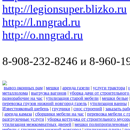
http://legionsuper.blizko.ru
http://l.nngrad.ru
http://o.nngrad.ru
8-908-232-8246 и 8-960-1
вывоз оконных рам
|
мешки
|
аренда газели
|
услуги трактора
|
металлолома
|
выгрузка вагонов
|
уборка дачи от строительного
разнорабочие на час
|
утилизация старой мебели
|
мешки белые
перевозка грузов нижний новгород газель
|
утилизация ванны
|
Известняковый щебень
|
грузчики
|
снос строений
|
заказать ра
|
аренда камаза
|
сборщики мебели на час
|
перевозка мебели с 
разгрузочные услуги
|
уборка коттеджа от строительного мусор
утилизация межкомнатных дверей
|
мешки полипропиленовые
мебели с грузчиками нижний новгород
|
утилизация плиты
|
по