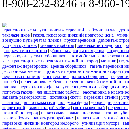
8-908-232-8246 и 8-960-1
транспортные услуги
|
монтаж строений
|
рабочие на час
|
дост
такелажников
|
газель перевозки нижний новгород цена
|
утили
воздушно-пупырчатая пленка
|
грузоперевозки
|
демонтаж стро
услуги грузчиков
|
земляные работы
|
такелажники недорого
|
з
|
подъем гипсокартона
|
уборка квартиры от мусора
|
воздушно-
перегородок
|
услуги сборщиков
|
автомобильные перевозки ни
час
|
транспортные перевозки нижний новгород
|
монтаж
|
подъ
демонтаж перегородок
|
аренда сборщиков
|
газель перевозки 
расстановка мебели
|
грузовые перевозки нижний новгород це
перевозка пианино
|
спецтехника
|
нанять сборщиков
|
перевозк
погреба
|
перестановка мебели
|
перевозка вещей нижний новг
пленка
|
перевозка шкафа
|
услуги спецтехники
|
сборщики нед
погрузка газели
|
ландшафтные работы
|
расстановка в квартире
заказать разнорабочих
|
доставка
|
скотч
|
перевозка стенки
|
усл
частники
|
вывоз камазами
|
погрузка фуры
|
уборка
|
перестанов
территорий
|
вывоз старой мебели
|
скотч малярный
|
перевозка
нижний новгород
|
вывоз самосвалами
|
погрузка вагонов
|
убор
разнорабочих
|
нанять разнорабочих
|
вывоз окон
|
скотч офисн
перевозки нижний новгород недорого
|
утилизация мусора
|
вы
мебели
|
слом зданий
|
разнорабочие недорого
|
вывоз межкомна