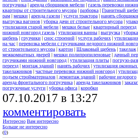
погрузчика
|
аренда сборщиков мебели
|
газель перевозки нижн
квартиры от строительного мусора
|
разборка
|
Гранитный щебе
рам
|
мешки
|
аренда газели
|
услуги трактора
|
нанять сборщико
выгрузка вагонов
|
уборка дачи от строительного мусора
|
упако
утилизация старой мебели
|
мешки белые
|
квартирный переезд
нижний новгород газель
|
утилизация ванны
|
выгрузка
|
уборка
щебень
|
грузчики
|
снос строений
|
услуги рабочих
|
утилизация
на час
|
перевозка мебели с грузчиками недорого нижний новг
от строительного мусора
|
картон
|
Шлаковый щебень
|
такелаж
межкомнатных дверей
|
мешки полипропиленовые
|
дачный пер
грузчиками нижний новгород
|
утилизация плиты
|
погрузо-ра
переезд
|
монтаж зданий
|
нанять рабочих
|
утилизация оконных
такелажников
|
частные перевозки нижний новгород
|
утилизац
подъем стройматериалов
|
демонтаж зданий
|
рабочие недорого
аренда фронтального погрузчика
|
аренда такелажников
|
заказ
погрузочные услуги
|
уборка офиса
|
коробки
07.10.2017 в 13:27
комментировать
Интересно
Вам интересно
Больше не интересно
(
0
)