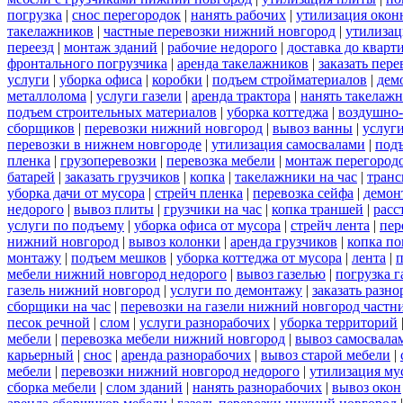
погрузка
|
снос перегородок
|
нанять рабочих
|
утилизация окон
такелажников
|
частные перевозки нижний новгород
|
утилизац
переезд
|
монтаж зданий
|
рабочие недорого
|
доставка до кварт
фронтального погрузчика
|
аренда такелажников
|
заказать пер
услуги
|
уборка офиса
|
коробки
|
подъем стройматериалов
|
дем
металлолома
|
услуги газели
|
аренда трактора
|
нанять такелаж
подъем строительных материалов
|
уборка коттеджа
|
воздушно-
сборщиков
|
перевозки нижний новгород
|
вывоз ванны
|
услуги
перевозки в нижнем новгороде
|
утилизация самосвалами
|
под
пленка
|
грузоперевозки
|
перевозка мебели
|
монтаж перегород
батарей
|
заказать грузчиков
|
копка
|
такелажники на час
|
транс
уборка дачи от мусора
|
стрейч пленка
|
перевозка сейфа
|
демон
недорого
|
вывоз плиты
|
грузчики на час
|
копка траншей
|
расс
услуги по подъему
|
уборка офиса от мусора
|
стрейч лента
|
пер
нижний новгород
|
вывоз колонки
|
аренда грузчиков
|
копка по
монтажу
|
подъем мешков
|
уборка коттеджа от мусора
|
лента
|
п
мебели нижний новгород недорого
|
вывоз газелью
|
погрузка г
газель нижний новгород
|
услуги по демонтажу
|
заказать разн
сборщики на час
|
перевозки на газели нижний новгород частн
песок речной
|
слом
|
услуги разнорабочих
|
уборка территорий
мебели
|
перевозка мебели нижний новгород
|
вывоз самосвала
карьерный
|
снос
|
аренда разнорабочих
|
вывоз старой мебели
|
мебели
|
перевозки нижний новгород недорого
|
утилизация му
сборка мебели
|
слом зданий
|
нанять разнорабочих
|
вывоз окон