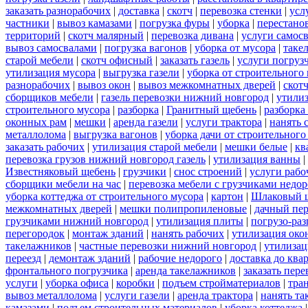
заказать разнорабочих
|
доставка
|
скотч
|
перевозка стенки
|
усл
частники
|
вывоз камазами
|
погрузка фуры
|
уборка
|
перестанов
территорий
|
скотч малярный
|
перевозка дивана
|
услуги самос
вывоз самосвалами
|
погрузка вагонов
|
уборка от мусора
|
таке
старой мебели
|
скотч офисный
|
заказать газель
|
услуги погруз
утилизация мусора
|
выгрузка газели
|
уборка от строительного
разнорабочих
|
вывоз окон
|
вывоз межкомнатных дверей
|
скот
сборщиков мебели
|
газель перевозки нижний новгород
|
утилиз
строительного мусора
|
разборка
|
Гранитный щебень
|
разборка
оконных рам
|
мешки
|
аренда газели
|
услуги трактора
|
нанять 
металлолома
|
выгрузка вагонов
|
уборка дачи от строительного
заказать рабочих
|
утилизация старой мебели
|
мешки белые
|
кв
перевозка грузов нижний новгород газель
|
утилизация ванны
|
Известняковый щебень
|
грузчики
|
снос строений
|
услуги рабо
сборщики мебели на час
|
перевозка мебели с грузчиками недо
уборка коттеджа от строительного мусора
|
картон
|
Шлаковый 
межкомнатных дверей
|
мешки полипропиленовые
|
дачный пер
грузчиками нижний новгород
|
утилизация плиты
|
погрузо-ра
перегородок
|
монтаж зданий
|
нанять рабочих
|
утилизация око
такелажников
|
частные перевозки нижний новгород
|
утилизац
переезд
|
демонтаж зданий
|
рабочие недорого
|
доставка до ква
фронтального погрузчика
|
аренда такелажников
|
заказать пер
услуги
|
уборка офиса
|
коробки
|
подъем стройматериалов
|
тра
вывоз металлолома
|
услуги газели
|
аренда трактора
|
нанять т
камазами
|
подъем строительных материалов
|
уборка коттеджа