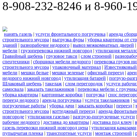
8-908-232-8246 и 8-960-1
нанять газель
|
услуги фронтального погрузчика
|
аренда сбор
строительного мусора
|
выгрузка фуры
|
уборка квартиры от ст
зданий
|
разнорабочие недорого
|
вывоз межкомнатных дверей
мебели
|
грузоперевозка нижний новгород
|
утилизация металл
Гравийный щебень
|
грузовое такси
|
слом строений
|
разнорабо
спецтехники
|
сборщики мебели недорого
|
перевозка грузов н
строительного мусора
|
упаковочный материал
|
Известняковый
мебели
|
мешки белые
|
мешки зеленые
|
офисный переезд
|
арен
недорого нижний новгород
|
утилизация батарей
|
погрузо-разг
Шлаковый щебень
|
такелаж
|
слом перегородок
|
услуги рабочи
самосвала
|
заказать такелажников
|
перевозка мебели с грузчи
уборка квартиры
|
картонные коробки
|
погрузка
|
снос перегор
переезд недорого
|
аренда погрузчика
|
услуги такелажников
|
ч
погрузочные работы
|
уборка дачи
|
заказать коробки
|
переезд
|
строительного мусора
|
коттеджный переезд
|
аренда фронтальн
новгороде
|
утилизация газелью
|
разгрузо-погрузочные услуги
рабочие недорого
|
доставка до квартиры
|
доставка под ключ
|
газель перевозки нижний новгород цена
|
утилизация камазами
пупырчатая пленка
|
транспортные услуги
|
монтаж строений
|