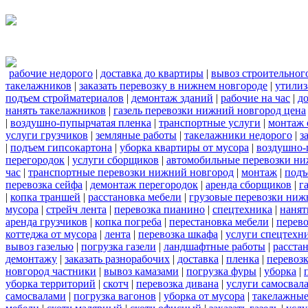
рабочие недорого
|
доставка до квартиры
|
вывоз строительног
такелажников
|
заказать перевозку в нижнем новгороде
|
утилиз
подъем стройматериалов
|
демонтаж зданий
|
рабочие на час
|
д
нанять такелажников
|
газель перевозки нижний новгород цена
|
воздушно-пупырчатая пленка
|
транспортные услуги
|
монтаж 
услуги грузчиков
|
земляные работы
|
такелажники недорого
|
з
|
подъем гипсокартона
|
уборка квартиры от мусора
|
воздушно-
перегородок
|
услуги сборщиков
|
автомобильные перевозки ни
час
|
транспортные перевозки нижний новгород
|
монтаж
|
подъ
перевозка сейфа
|
демонтаж перегородок
|
аренда сборщиков
|
г
|
копка траншей
|
расстановка мебели
|
грузовые перевозки ниж
мусора
|
стрейч лента
|
перевозка пианино
|
спецтехника
|
нанят
аренда грузчиков
|
копка погреба
|
перестановка мебели
|
перев
коттеджа от мусора
|
лента
|
перевозка шкафа
|
услуги спецтехн
вывоз газелью
|
погрузка газели
|
ландшафтные работы
|
расста
демонтажу
|
заказать разнорабочих
|
доставка
|
пленка
|
перевозк
новгород частники
|
вывоз камазами
|
погрузка фуры
|
уборка
|
уборка территорий
|
скотч
|
перевозка дивана
|
услуги самосвал
самосвалами
|
погрузка вагонов
|
уборка от мусора
|
такелажные