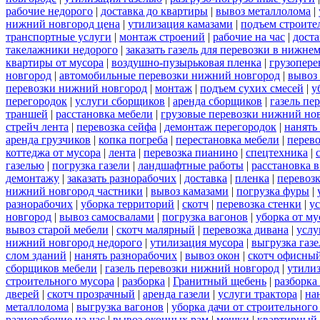
рабочие недорого
|
доставка до квартиры
|
вывоз металлолома
|
нижний новгород цена
|
утилизация камазами
|
подъем строите
транспортные услуги
|
монтаж строений
|
рабочие на час
|
доста
такелажники недорого
|
заказать газель для перевозки в нижне
квартиры от мусора
|
воздушно-пузырьковая пленка
|
грузопере
новгород
|
автомобильные перевозки нижний новгород
|
вывоз
перевозки нижний новгород
|
монтаж
|
подъем сухих смесей
|
у
перегородок
|
услуги сборщиков
|
аренда сборщиков
|
газель пе
траншей
|
расстановка мебели
|
грузовые перевозки нижний но
стрейч лента
|
перевозка сейфа
|
демонтаж перегородок
|
нанять
аренда грузчиков
|
копка погреба
|
перестановка мебели
|
перев
коттеджа от мусора
|
лента
|
перевозка пианино
|
спецтехника
|
газелью
|
погрузка газели
|
ландшафтные работы
|
расстановка в
демонтажу
|
заказать разнорабочих
|
доставка
|
пленка
|
перевоз
нижний новгород частники
|
вывоз камазами
|
погрузка фуры
|
разнорабочих
|
уборка территорий
|
скотч
|
перевозка стенки
|
ус
новгород
|
вывоз самосвалами
|
погрузка вагонов
|
уборка от му
вывоз старой мебели
|
скотч малярный
|
перевозка дивана
|
услу
нижний новгород недорого
|
утилизация мусора
|
выгрузка газ
слом зданий
|
нанять разнорабочих
|
вывоз окон
|
скотч офисны
сборщиков мебели
|
газель перевозки нижний новгород
|
утилиз
строительного мусора
|
разборка
|
Гранитный щебень
|
разборка
дверей
|
скотч прозрачный
|
аренда газели
|
услуги трактора
|
на
металлолома
|
выгрузка вагонов
|
уборка дачи от строительного
разнорабочие на час
|
вывоз оконных рам
|
мешки
|
квартирный 