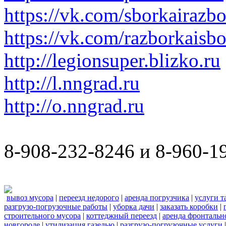
https://vk.com/sborkairazb
https://vk.com/razborkaisb
http://legionsuper.blizko.ru
http://l.nngrad.ru
http://o.nngrad.ru
8-908-232-8246 и 8-960-1
вывоз мусора
|
переезд недорого
|
аренда погрузчика
|
услуги т
разгрузо-погрузочные работы
|
уборка дачи
|
заказать коробки
|
строительного мусора
|
коттеджный переезд
|
аренда фронтальн
новгороде
|
утилизация газелью
|
разгрузо-погрузочные услуги