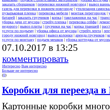
заказать сборщиков
|
перевозки нижний новгород
|
вывоз ванн
газель для перевозки в нижнем новгороде
|
утилизация самосва
пузырьковая пленка
|
перевозка мебели
|
монтаж перегородок
|
батарей
|
заказать грузчиков
|
копка
|
такелажники на час
|
транс
уборка дачи от мусора
|
стрейч пленка
|
перевозка сейфа
|
демон
недорого
|
вывоз плиты
|
грузчики на час
|
копка траншей
|
расс
услуги по подъему
|
уборка офиса от мусора
|
стрейч лента
|
лен
городу нижний новгород
|
вывоз колонки
|
аренда грузчиков
|
к
услуги по монтажу
|
подъем мешков
|
уборка коттеджа от мусор
07.10.2017 в 13:25
комментировать
Интересно
Вам интересно
Больше не интересно
(
0
)
Коробки для переезда 
Картонные коробки много