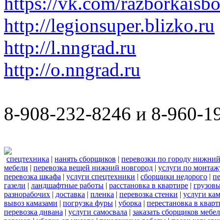
https://vk.com/razborkaisb
http://legionsuper.blizko.ru
http://l.nngrad.ru
http://o.nngrad.ru
8-908-232-8246 и 8-960-1
спецтехника
|
нанять сборщиков
|
перевозки по городу нижний
мебели
|
перевозка вещей нижний новгород
|
услуги по монтаж
перевозка шкафа
|
услуги спецтехники
|
сборщики недорого
|
п
газели
|
ландшафтные работы
|
расстановка в квартире
|
грузовы
разнорабочих
|
доставка
|
пленка
|
перевозка стенки
|
услуги кам
вывоз камазами
|
погрузка фуры
|
уборка
|
перестановка в кварт
перевозка дивана
|
услуги самосвала
|
заказать сборщиков мебе