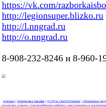
https://vk.com/razborkaisb
http://legionsuper.blizko.ru
http://l.nngrad.ru
http://o.nngrad.ru
8-908-232-8246 и 8-960-1
пленка
|
перевозка шкафа
|
услуги спецтехники
|
сборщики нед
погрузка газели
|
ландшафтные работы
|
расстановка в квартире