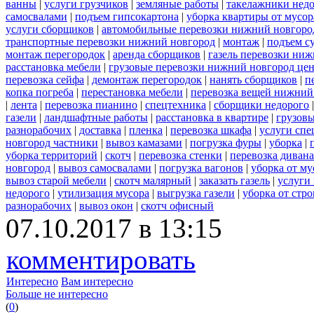
ванны
|
услуги грузчиков
|
земляные работы
|
такелажники нед
самосвалами
|
подъем гипсокартона
|
уборка квартиры от мусор
услуги сборщиков
|
автомобильные перевозки нижний новгоро
транспортные перевозки нижний новгород
|
монтаж
|
подъем с
монтаж перегородок
|
аренда сборщиков
|
газель перевозки ни
расстановка мебели
|
грузовые перевозки нижний новгород це
перевозка сейфа
|
демонтаж перегородок
|
нанять сборщиков
|
п
копка погреба
|
перестановка мебели
|
перевозка вещей нижний
|
лента
|
перевозка пианино
|
спецтехника
|
сборщики недорого
газели
|
ландшафтные работы
|
расстановка в квартире
|
грузовы
разнорабочих
|
доставка
|
пленка
|
перевозка шкафа
|
услуги спе
новгород частники
|
вывоз камазами
|
погрузка фуры
|
уборка
|
уборка территорий
|
скотч
|
перевозка стенки
|
перевозка дивана
новгород
|
вывоз самосвалами
|
погрузка вагонов
|
уборка от му
вывоз старой мебели
|
скотч малярный
|
заказать газель
|
услуги
недорого
|
утилизация мусора
|
выгрузка газели
|
уборка от стр
разнорабочих
|
вывоз окон
|
скотч офисный
07.10.2017 в 13:15
комментировать
Интересно
Вам интересно
Больше не интересно
(
0
)