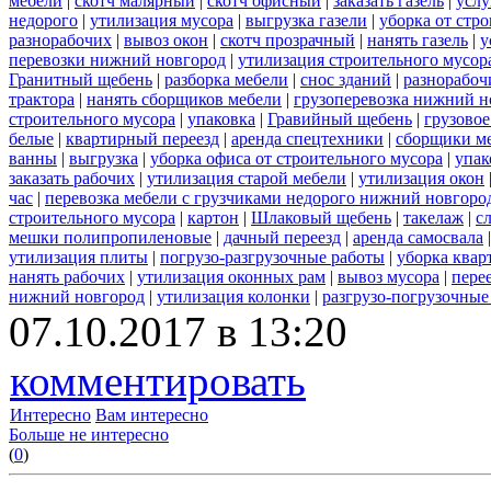
мебели
|
скотч малярный
|
скотч офисный
|
заказать газель
|
услу
недорого
|
утилизация мусора
|
выгрузка газели
|
уборка от стр
разнорабочих
|
вывоз окон
|
скотч прозрачный
|
нанять газель
|
у
перевозки нижний новгород
|
утилизация строительного мусор
Гранитный щебень
|
разборка мебели
|
снос зданий
|
разнорабоч
трактора
|
нанять сборщиков мебели
|
грузоперевозка нижний н
строительного мусора
|
упаковка
|
Гравийный щебень
|
грузовое
белые
|
квартирный переезд
|
аренда спецтехники
|
сборщики ме
ванны
|
выгрузка
|
уборка офиса от строительного мусора
|
упак
заказать рабочих
|
утилизация старой мебели
|
утилизация окон
час
|
перевозка мебели с грузчиками недорого нижний новгоро
строительного мусора
|
картон
|
Шлаковый щебень
|
такелаж
|
с
мешки полипропиленовые
|
дачный переезд
|
аренда самосвала
утилизация плиты
|
погрузо-разгрузочные работы
|
уборка квар
нанять рабочих
|
утилизация оконных рам
|
вывоз мусора
|
пере
нижний новгород
|
утилизация колонки
|
разгрузо-погрузочные
07.10.2017 в 13:20
комментировать
Интересно
Вам интересно
Больше не интересно
(
0
)