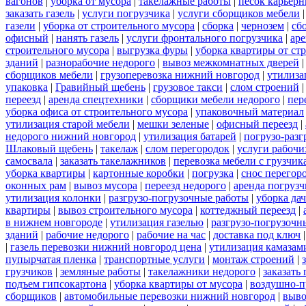
вагонов
|
уборка от мусора
|
такелажные работы
|
песок карьер
заказать газель
|
услуги погрузчика
|
услуги сборщиков мебели
газели
|
уборка от строительного мусора
|
сборка
|
чернозем
|
сб
офисный
|
нанять газель
|
услуги фронтального погрузчика
|
ар
строительного мусора
|
выгрузка фуры
|
уборка квартиры от ст
зданий
|
разнорабочие недорого
|
вывоз межкомнатных дверей
сборщиков мебели
|
грузоперевозка нижний новгород
|
утилиза
упаковка
|
Гравийный щебень
|
грузовое такси
|
слом строений
переезд
|
аренда спецтехники
|
сборщики мебели недорого
|
пер
уборка офиса от строительного мусора
|
упаковочный материал
утилизация старой мебели
|
мешки зеленые
|
офисный переезд
|
недорого нижний новгород
|
утилизация батарей
|
погрузо-разг
Шлаковый щебень
|
такелаж
|
слом перегородок
|
услуги рабочи
самосвала
|
заказать такелажников
|
перевозка мебели с грузчи
уборка квартиры
|
картонные коробки
|
погрузка
|
снос перегор
оконных рам
|
вывоз мусора
|
переезд недорого
|
аренда погрузч
утилизация колонки
|
разгрузо-погрузочные работы
|
уборка да
квартиры
|
вывоз строительного мусора
|
коттеджный переезд
|
в нижнем новгороде
|
утилизация газелью
|
разгрузо-погрузочн
зданий
|
рабочие недорого
|
рабочие на час
|
доставка под ключ
|
газель перевозки нижний новгород цена
|
утилизация камазам
пупырчатая пленка
|
транспортные услуги
|
монтаж строений
|
грузчиков
|
земляные работы
|
такелажники недорого
|
заказать
подъем гипсокартона
|
уборка квартиры от мусора
|
воздушно-п
сборщиков
|
автомобильные перевозки нижний новгород
|
выво