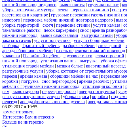
нижний новгород недорого
|
вывоз плиты
|
грузчики на час
|
ко
уборка коттеджа от мусора
|
лента
|
перевозка пианино
|
спецте
расстановка в квартире
|
грузовые перевозки газель нижний но
недорого
|
перевозка мебели нижний новгород недорого
|
вывоз
уборка территорий
|
скотч
|
перевозка стенки
|
услуги камаза
|
с
такелажные работы
|
песок карьерный
|
снос
|
аренда разнорабо
нижний новгород
|
вывоз самосвалами
|
выгрузка газели
|
уборк
заказать газель
|
услуги погрузчика
|
услуги сборщиков мебели
разборка
|
Гранитный щебень
|
разборка мебели
|
снос зданий
|
р
аренда сборщиков мебели
|
газель перевозки нижний новгород
упаковка
|
Гравийный щебень
|
грузовое такси
|
слом строений
нижний новгород
|
утилизация ванны
|
выгрузка
|
уборка офиса
утилизация старой мебели
|
мешки белые
|
квартирный переезд
разгрузочные услуги
|
уборка коттеджа от строительного мусор
переезд
|
аренда камаза
|
сборщики мебели на час
|
перевозка ме
коробки
|
погрузка
|
снос перегородок
|
аренда рабочих
|
утилиз
мебели с грузчиками нижний новгород
|
утилизация колонки
|
рам
|
вывоз мусора
|
переезд недорого
|
аренда погрузчика
|
услу
разгрузо-погрузочные услуги
|
уборка офиса
|
коробки
|
подъем 
переезд
|
аренда фронтального погрузчика
|
аренда такелажник
08.09.2017 в 19:55
комментировать
Интересно
Вам интересно
Больше не интересно