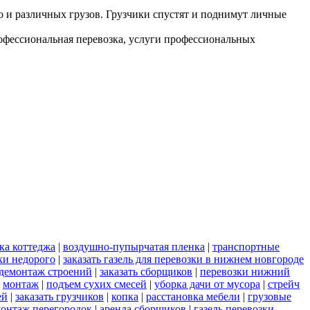
но и различных грузов. Грузчики спустят и поднимут личные
рофессиональная перевозка, услуги профессиональных
ка коттеджа
|
воздушно-пупырчатая пленка
|
транспортные
ки недорого
|
заказать газель для перевозки в нижнем новгороде
демонтаж строений
|
заказать сборщиков
|
перевозки нижний
|
монтаж
|
подъем сухих смесей
|
уборка дачи от мусора
|
стрейч
ей
|
заказать грузчиков
|
копка
|
расстановка мебели
|
грузовые
онтаж перегородок
|
аренда сборщиков
|
газель перевозки