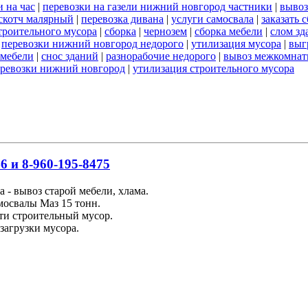
 на час
|
перевозки на газели нижний новгород частники
|
вывоз
скотч малярный
|
перевозка дивана
|
услуги самосвала
|
заказать 
строительного мусора
|
сборка
|
чернозем
|
сборка мебели
|
слом зд
|
перевозки нижний новгород недорого
|
утилизация мусора
|
выг
 мебели
|
снос зданий
|
разнорабочие недорого
|
вывоз межкомнат
еревозки нижний новгород
|
утилизация строительного мусора
6 и 8-960-195-8475
 - вывоз старой мебели, хлама.
освалы Маз 15 тонн.
ти строительный мусор.
загрузки мусора.