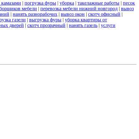
 камазами
|
погрузка фуры
|
уборка
|
такелажные работы
|
песок
сборщиков мебели
|
перевозка мебели нижний новгород
|
вывоз
аний
|
нанять разнорабочих
|
вывоз окон
|
скотч офисный
|
рузка газели
|
выгрузка фуры
|
уборка квартиры от
ных дверей
|
скотч прозрачный
|
нанять газель
|
услуги