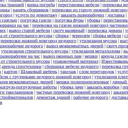
пка траншей
|
копка погреба
|
перестановка мебели
|
перевозка в
хника
|
нанять сборщиков
|
перевозки по городу нижний новгоро
вгород
|
услуги по демонтажу
|
заказать разнорабочих
|
доставка
|
 газелью
|
погрузка газели
|
погрузка фуры
|
уборка
|
перестановк
борщики на час
|
перевозки на газели нижний новгород частники
чих
|
вывоз старой мебели
|
скотч малярный
|
перевозка дивана
|
у
а от строительного мусора
|
сборка
|
чернозем
|
сборка мебели
|
с
|
перевозки нижний новгород недорого
|
утилизация мусора
|
выг
азнорабочие недорого
|
вывоз межкомнатных дверей
|
скотч про
|
утилизация строительного мусора
|
утилизация металлолома
|
вы
|
разнорабочие на час
|
вывоз оконных рам
|
мешки
|
аренда газели
 от строительного мусора
|
упаковочный материал
|
Известняков
|
аренда спецтехники
|
сборщики мебели недорого
|
перевозка гр
а
|
картон
|
Шлаковый щебень
|
такелаж
|
слом перегородок
|
услу
бели с грузчиками недорого нижний новгород
|
утилизация пли
ация межкомнатных дверей
|
мешки полипропиленовые
|
дачный 
разгрузо-погрузочные работы
|
уборка дачи
|
заказать коробки
|
пе
ги такелажников
|
частные перевозки нижний новгород
|
заказат
стройматериалов
|
демонтаж зданий
|
рабочие недорого
|
доставк
ов