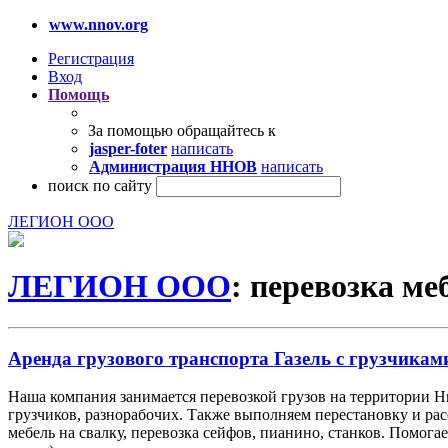
www.nnov.org
Регистрация
Вход
Помощь
За помощью обращайтесь к
jasper-foter
написать
Администрация ННОВ
написать
поиск по сайту
ЛЕГИОН ООО
ЛЕГИОН ООО
: перевозка м
Аренда грузового транспорта Газель с грузчиками
Наша компания занимается перевозкой грузов на территории 
грузчиков, разнорабочих. Также выполняем перестановку и ра
мебель на свалку, перевозка сейфов, пианино, станков. Помог