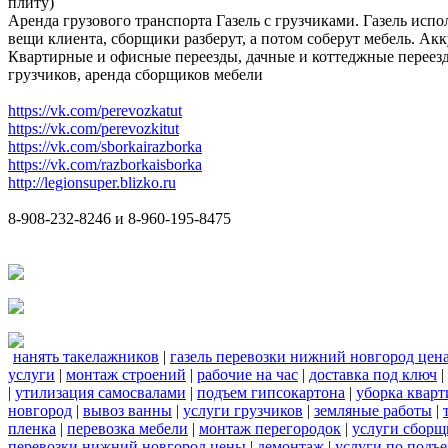
плиту)
Аренда грузового транспорта Газель с грузчиками. Газель испо
вещи клиента, сборщики разберут, а потом соберут мебель. Акк
Квартирные и офисные переезды, дачные и коттеджные переезд
грузчиков, аренда сборщиков мебели
https://vk.com/perevozkatut
https://vk.com/perevozkitut
https://vk.com/sborkairazborka
https://vk.com/razborkaisborka
http://legionsuper.blizko.ru
8-908-232-8246 и 8-960-195-8475
нанять такелажников
|
газель перевозки нижний новгород цен
услуги
|
монтаж строений
|
рабочие на час
|
доставка под ключ
|
|
утилизация самосвалами
|
подъем гипсокартона
|
уборка кварт
новгород
|
вывоз ванны
|
услуги грузчиков
|
земляные работы
|
пленка
|
перевозка мебели
|
монтаж перегородок
|
услуги сборщ
перевозки нижний новгород цены
|
демонтаж
|
услуги по подъ