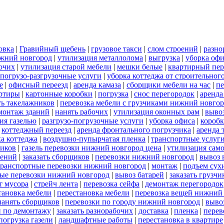
овка
|
Гравийный щебень
|
грузовое такси
|
слом строений
|
разно
ижний новгород
|
утилизация металлолома
|
выгрузка
|
уборка офи
бочих
|
утилизация старой мебели
|
мешки белые
|
квартирный пер
погрузо-разгрузочные услуги
|
уборка коттеджа от строительног
е
|
офисный переезд
|
аренда камаза
|
сборщики мебели на час
|
пе
артиры
|
картонные коробки
|
погрузка
|
снос перегородок
|
аренда
ть такелажников
|
перевозка мебели с грузчиками нижний новго
монтаж зданий
|
нанять рабочих
|
утилизация оконных рам
|
выво
ия газелью
|
разгрузо-погрузочные услуги
|
уборка офиса
|
короб
|
коттеджный переезд
|
аренда фронтального погрузчика
|
аренда 
а коттеджа
|
воздушно-пупырчатая пленка
|
транспортные услуг
ников
|
газель перевозки нижний новгород цена
|
утилизация сам
оений
|
заказать сборщиков
|
перевозки нижний новгород
|
вывоз 
транспортные перевозки нижний новгород
|
монтаж
|
подъем сух
ые перевозки нижний новгород
|
вывоз батарей
|
заказать грузчи
т мусора
|
стрейч лента
|
перевозка сейфа
|
демонтаж перегородок
тановка мебели
|
перестановка мебели
|
перевозка вещей нижний
нанять сборщиков
|
перевозки по городу нижний новгород
|
выво
и по демонтажу
|
заказать разнорабочих
|
доставка
|
пленка
|
перев
погрузка газели
|
ландшафтные работы
|
перестановка в квартире