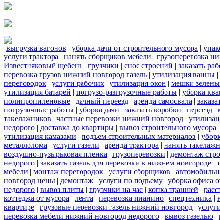
выгрузка вагонов
|
уборка дачи от строительного мусора
|
упак
услуги трактора
|
нанять сборщиков мебели
|
грузоперевозка н
Известняковый щебень
|
грузчики
|
снос строений
|
заказать ра
перевозка грузов нижний новгород газель
|
утилизация ванны
|
перегородок
|
услуги рабочих
|
утилизация окон
|
мешки зелены
утилизация батарей
|
погрузо-разгрузочные работы
|
уборка кв
полипропиленовые
|
дачный переезд
|
аренда самосвала
|
заказа
погрузочные работы
|
уборка дачи
|
заказать коробки
|
переезд
|
такелажников
|
частные перевозки нижний новгород
|
утилизац
недорого
|
доставка до квартиры
|
вывоз строительного мусора
утилизация камазами
|
подъем строительных материалов
|
уборк
металлолома
|
услуги газели
|
аренда трактора
|
нанять такелаж
воздушно-пузырьковая пленка
|
грузоперевозки
|
демонтаж стр
недорого
|
заказать газель для перевозки в нижнем новгороде
|
мебели
|
монтаж перегородок
|
услуги сборщиков
|
автомобильн
новгород цены
|
демонтаж
|
услуги по подъему
|
уборка офиса о
недорого
|
вывоз плиты
|
грузчики на час
|
копка траншей
|
расс
коттеджа от мусора
|
лента
|
перевозка пианино
|
спецтехника
|
квартире
|
грузовые перевозки газель нижний новгород
|
услуг
перевозка мебели нижний новгород недорого
|
вывоз газелью
|