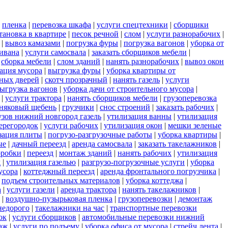
|
пленка
|
перевозка шкафа
|
услуги спецтехники
|
сборщики
тановка в квартире
|
песок речной
|
слом
|
услуги разнорабочих
|
|
вывоз камазами
|
погрузка фуры
|
погрузка вагонов
|
уборка от
дивана
|
услуги самосвала
|
заказать сборщиков мебели
|
|
сборка мебели
|
слом зданий
|
нанять разнорабочих
|
вывоз окон
ация мусора
|
выгрузка фуры
|
уборка квартиры от
ных дверей
|
скотч прозрачный
|
нанять газель
|
услуги
ыгрузка вагонов
|
уборка дачи от строительного мусора
|
|
услуги трактора
|
нанять сборщиков мебели
|
грузоперевозка
няковый щебень
|
грузчики
|
снос строений
|
заказать рабочих
|
узов нижний новгород газель
|
утилизация ванны
|
утилизация
ерегородок
|
услуги рабочих
|
утилизация окон
|
мешки зеленые
зация плиты
|
погрузо-разгрузочные работы
|
уборка квартиры
|
ые
|
дачный переезд
|
аренда самосвала
|
заказать такелажников
|
оробки
|
переезд
|
монтаж зданий
|
нанять рабочих
|
утилизация
д
|
утилизация газелью
|
разгрузо-погрузочные услуги
|
уборка
усора
|
коттеджный переезд
|
аренда фронтального погрузчика
|
|
подъем строительных материалов
|
уборка коттеджа
|
а
|
услуги газели
|
аренда трактора
|
нанять такелажников
|
|
воздушно-пузырьковая пленка
|
грузоперевозки
|
демонтаж
недорого
|
такелажники на час
|
транспортные перевозки
ок
|
услуги сборщиков
|
автомобильные перевозки нижний
аж
|
услуги по подъему
|
уборка офиса от мусора
|
стрейч лента
|