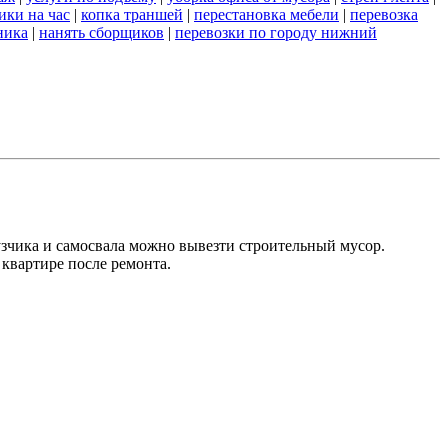
ики на час
|
копка траншей
|
перестановка мебели
|
перевозка
ника
|
нанять сборщиков
|
перевозки по городу нижний
зчика и самосвала можно вывезти строительный мусор.
квартире после ремонта.