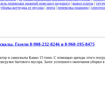
азель перевозки нижний новгород недорого
|
вывоз плиты
|
грузч
|
уборка коттеджа от мусора
|
лента
|
перевозка пианино
|
спецтех
алы. Газели 8-908-232-8246 и 8-960-195-8475
ор и самосвалы Камаз 15 тонн. С помощью аренды этого погру
загрузки бытового мусора. Залог успешного окончания уборки в 