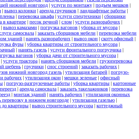
ещей нижний новгород
|
услуги по монтажу
|
подъем мешков
|
д
|
вывоз колонки
|
аренда грузчиков
|
ландшафтные работы
|
пленка
|
перевозка шкафа
|
услуги спецтехники
|
сборщики
а в квартире
|
песок речной
|
слом
|
услуги разнорабочих
|
|
вывоз камазами
|
погрузка вагонов
|
уборка от мусора
|
слуги самосвала
|
заказать сборщиков мебели
|
перевозка мебели
лом зданий
|
нанять разнорабочих
|
вывоз окон
|
скотч офисный
|
рузка фуры
|
уборка квартиры от строительного мусора
|
зрачный
|
нанять газель
|
услуги фронтального погрузчика
|
грузка вагонов
|
уборка дачи от строительного мусора
|
|
услуги трактора
|
нанять сборщиков мебели
|
грузоперевозка
ый щебень
|
грузчики
|
снос строений
|
заказать рабочих
|
узов нижний новгород газель
|
утилизация батарей
|
погрузо-
ги рабочих
|
утилизация окон
|
мешки зеленые
|
офисный
ты
|
погрузо-разгрузочные работы
|
уборка квартиры
|
картонные
переезд
|
аренда самосвала
|
заказать такелажников
|
перевозка
реезд
|
монтаж зданий
|
нанять рабочих
|
утилизация оконных
ь перевозку в нижнем новгороде
|
утилизация газелью
|
а до квартиры
|
вывоз строительного мусора
|
коттеджный