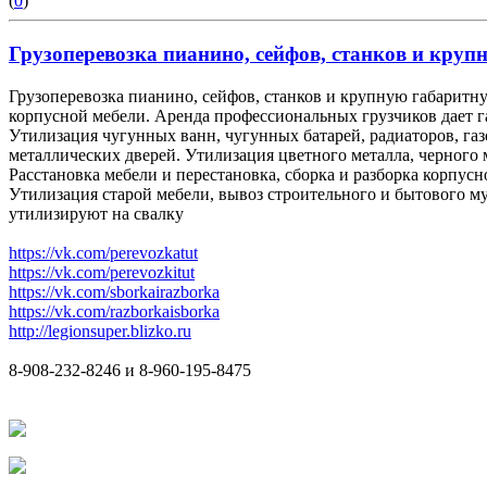
(
0
)
Грузоперевозка пианино, сейфов, станков и крупн
Грузоперевозка пианино, сейфов, станков и крупную габаритну
корпусной мебели. Аренда профессиональных грузчиков дает 
Утилизация чугунных ванн, чугунных батарей, радиаторов, га
металлических дверей. Утилизация цветного металла, черного 
Расстановка мебели и перестановка, сборка и разборка корпусн
Утилизация старой мебели, вывоз строительного и бытового мус
утилизируют на свалку
https://vk.com/perevozkatut
https://vk.com/perevozkitut
https://vk.com/sborkairazborka
https://vk.com/razborkaisborka
http://legionsuper.blizko.ru
8-908-232-8246 и 8-960-195-8475