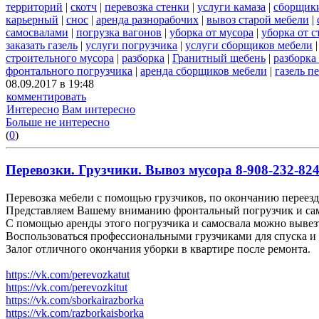
территорий
|
скотч
|
перевозка стенки
|
услуги камаза
|
сборщики
карьерный
|
снос
|
аренда разнорабочих
|
вывоз старой мебели
|
самосвалами
|
погрузка вагонов
|
уборка от мусора
|
уборка от 
заказать газель
|
услуги погрузчика
|
услуги сборщиков мебели
строительного мусора
|
разборка
|
Гранитный щебень
|
разборка
фронтального погрузчика
|
аренда сборщиков мебели
|
газель п
08.09.2017 в 19:48
комментировать
Интересно
Вам интересно
Больше не интересно
(
0
)
Перевозки. Грузчики. Вывоз мусора 8-908-232-824
Перевозка мебели с помощью грузчиков, по окончанию переезда
Представляем Вашему вниманию фронтальный погрузчик и сам
С помощью аренды этого погрузчика и самосвала можно вывез
Воспользоваться профессиональными грузчиками для спуска и 
Залог отличного окончания уборки в квартире после ремонта.
https://vk.com/perevozkatut
https://vk.com/perevozkitut
https://vk.com/sborkairazborka
https://vk.com/razborkaisborka