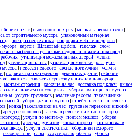
рабочие на час
|
вывоз оконных рам
|
мешки
|
аренда газели
|
са от строительного мусора
|
упаковочный материал
|
еезд
|
аренда спецтехники
|
сборщики мебели недорого
|
о мусора
|
картон
|
Шлаковый щебень
|
такелаж
|
слом
ревозка мебели с грузчиками недорого нижний новгород
|
 рабочих
|
утилизация межкомнатных дверей
|
мешки
род
|
утилизация плиты
|
утилизация колонки
|
разгрузо-
з мусора
|
переезд недорого
|
аренда погрузчика
|
услуги
ки
|
подъем стройматериалов
|
демонтаж зданий
|
рабочие
такелажников
|
заказать перевозку в нижнем новгороде
|
и
|
монтаж строений
|
рабочие на час
|
доставка под ключ
|
вывоз
освалами
|
подъем гипсокартона
|
уборка квартиры от мусора
|
ванны
|
услуги грузчиков
|
земляные работы
|
такелажники
их смесей
|
уборка дачи от мусора
|
стрейч пленка
|
перевозка
ков
|
копка
|
такелажники на час
|
грузовые перевозки нижний
|
аренда сборщиков
|
газель перевозки нижний новгород
 новгород
|
услуги по монтажу
|
подъем мешков
|
уборка
з колонки
|
аренда грузчиков
|
копка погреба
|
расстановка в
озка шкафа
|
услуги спецтехники
|
сборщики недорого
|
|
песок речной
|
слом
|
услуги разнорабочих
|
уборка