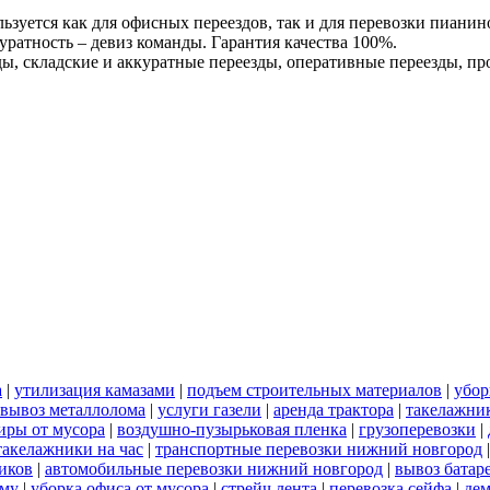
льзуется как для офисных переездов, так и для перевозки пиани
уратность – девиз команды. Гарантия качества 100%.
ы, складские и аккуратные переезды, оперативные переезды, п
а
|
утилизация камазами
|
подъем строительных материалов
|
убор
вывоз металлолома
|
услуги газели
|
аренда трактора
|
такелажни
иры от мусора
|
воздушно-пузырьковая пленка
|
грузоперевозки
|
такелажники на час
|
транспортные перевозки нижний новгород
иков
|
автомобильные перевозки нижний новгород
|
вывоз батар
ему
|
уборка офиса от мусора
|
стрейч лента
|
перевозка сейфа
|
дем