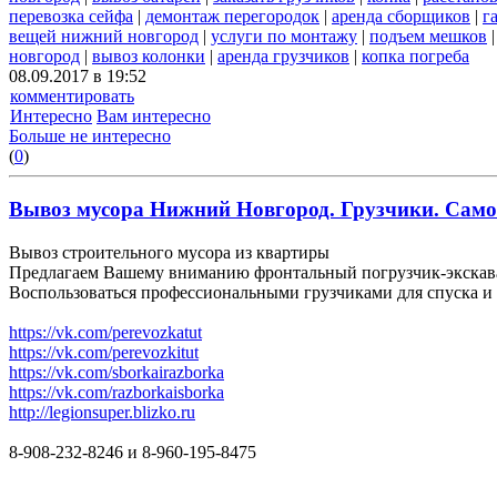
перевозка сейфа
|
демонтаж перегородок
|
аренда сборщиков
|
г
вещей нижний новгород
|
услуги по монтажу
|
подъем мешков
новгород
|
вывоз колонки
|
аренда грузчиков
|
копка погреба
08.09.2017 в 19:52
комментировать
Интересно
Вам интересно
Больше не интересно
(
0
)
Вывоз мусора Нижний Новгород. Грузчики. Самосв
Вывоз строительного мусора из квартиры
Предлагаем Вашему вниманию фронтальный погрузчик-экскават
Воспользоваться профессиональными грузчиками для спуска и 
https://vk.com/perevozkatut
https://vk.com/perevozkitut
https://vk.com/sborkairazborka
https://vk.com/razborkaisborka
http://legionsuper.blizko.ru
8-908-232-8246 и 8-960-195-8475