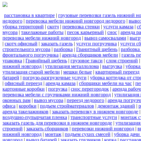
расстановка в квартире
|
грузовые перевозки газель нижний н
недорого
|
перевозка мебели нижний новгород недорого
|
вывоз
уборка территорий
|
скотч
|
перевозка стенки
|
услуги камаза
|
с
мусора
|
такелажные работы
|
песок карьерный
|
снос
|
аренда р
перевозка мебели нижний новгород
|
вывоз самосвалами
|
выгр
|
скотч офисный
|
заказать газель
|
услуги погрузчика
|
услуги с
строительного мусора
|
разборка
|
Гранитный щебень
|
разборка
фронтального погрузчика
|
аренда сборщиков мебели
|
газель п
упаковка
|
Гравийный щебень
|
грузовое такси
|
слом строений
нижний новгород
|
утилизация металлолома
|
выгрузка
|
уборка
утилизация старой мебели
|
мешки белые
|
квартирный переезд
батарей
|
погрузо-разгрузочные услуги
|
уборка коттеджа от ст
|
офисный переезд
|
аренда камаза
|
сборщики мебели на час
|
пе
картонные коробки
|
погрузка
|
снос перегородок
|
аренда рабоч
перевозка мебели с грузчиками нижний новгород
|
утилизация
оконных рам
|
вывоз мусора
|
переезд недорого
|
аренда погрузч
офиса
|
коробки
|
подъем стройматериалов
|
демонтаж зданий
|
р
аренда такелажников
|
заказать перевозку в нижнем новгороде
воздушно-пупырчатая пленка
|
транспортные услуги
|
монтаж с
заказать газель для перевозки в нижнем новгороде
|
утилизация
строений
|
заказать сборщиков
|
перевозки нижний новгород
|
в
нижний новгород
|
монтаж
|
подъем сухих смесей
|
уборка дачи
новгород
|
вывоз батарей
|
заказать грузчиков
|
копка
|
расстано