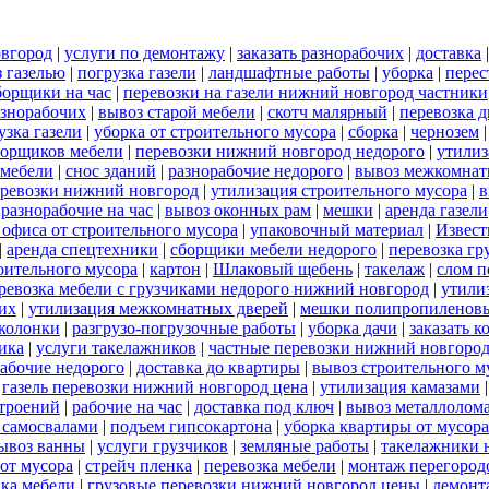
овгород
|
услуги по демонтажу
|
заказать разнорабочих
|
доставка
 газелью
|
погрузка газели
|
ландшафтные работы
|
уборка
|
перес
борщики на час
|
перевозки на газели нижний новгород частники
азнорабочих
|
вывоз старой мебели
|
скотч малярный
|
перевозка 
узка газели
|
уборка от строительного мусора
|
сборка
|
чернозем
борщиков мебели
|
перевозки нижний новгород недорого
|
утилиз
 мебели
|
снос зданий
|
разнорабочие недорого
|
вывоз межкомнат
еревозки нижний новгород
|
утилизация строительного мусора
|
в
|
разнорабочие на час
|
вывоз оконных рам
|
мешки
|
аренда газели
 офиса от строительного мусора
|
упаковочный материал
|
Извест
|
аренда спецтехники
|
сборщики мебели недорого
|
перевозка гр
роительного мусора
|
картон
|
Шлаковый щебень
|
такелаж
|
слом п
ревозка мебели с грузчиками недорого нижний новгород
|
утили
их
|
утилизация межкомнатных дверей
|
мешки полипропиленов
 колонки
|
разгрузо-погрузочные работы
|
уборка дачи
|
заказать к
ика
|
услуги такелажников
|
частные перевозки нижний новгоро
абочие недорого
|
доставка до квартиры
|
вывоз строительного м
|
газель перевозки нижний новгород цена
|
утилизация камазами
троений
|
рабочие на час
|
доставка под ключ
|
вывоз металлолом
 самосвалами
|
подъем гипсокартона
|
уборка квартиры от мусора
ывоз ванны
|
услуги грузчиков
|
земляные работы
|
такелажники 
 от мусора
|
стрейч пленка
|
перевозка мебели
|
монтаж перегород
вка мебели
|
грузовые перевозки нижний новгород цены
|
демонт