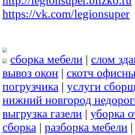
http://legionsuper.blizko.ru
https://vk.com/legionsuper
сборка мебели
|
слом зд
вывоз окон
|
скотч офисн
погрузчика
|
услуги сбор
нижний новгород недорог
выгрузка газели
|
уборка о
сборка
|
разборка мебели