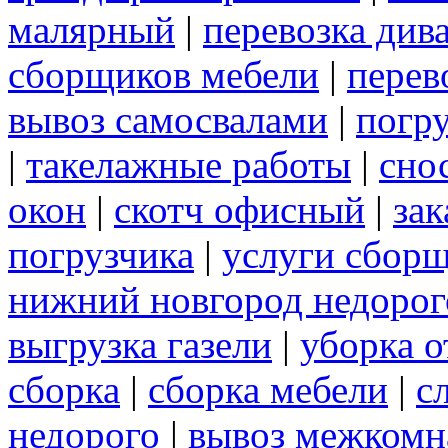
малярный
|
перевозка див
сборщиков мебели
|
перев
вывоз самосвалами
|
погру
|
такелажные работы
|
сно
окон
|
скотч офисный
|
зак
погрузчика
|
услуги сбор
нижний новгород недорог
выгрузка газели
|
уборка о
сборка
|
сборка мебели
|
с
недорого
|
вывоз межкомн