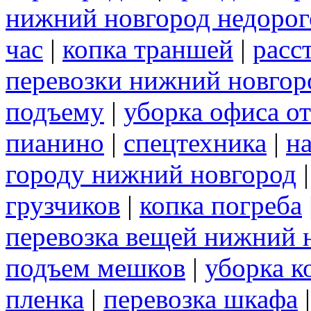
нижний новгород недорог
час
|
копка траншей
|
расс
перевозки нижний новгор
подъему
|
уборка офиса о
пианино
|
спецтехника
|
н
городу нижний новгород
грузчиков
|
копка погреба
перевозка вещей нижний 
подъем мешков
|
уборка к
пленка
|
перевозка шкафа