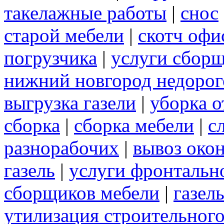
такелажные работы
|
снос
старой мебели
|
скотч оф
погрузчика
|
услуги сбор
нижний новгород недорог
выгрузка газели
|
уборка о
сборка
|
сборка мебели
|
с
разнорабочих
|
вывоз око
газель
|
услуги фронтальн
сборщиков мебели
|
газел
утилизация строительног