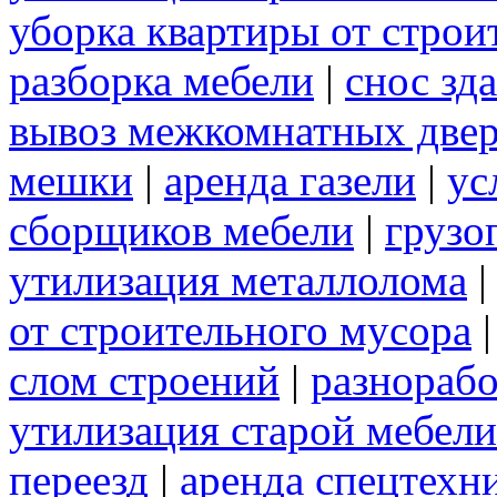
уборка квартиры от строи
разборка мебели
|
снос зд
вывоз межкомнатных две
мешки
|
аренда газели
|
ус
сборщиков мебели
|
грузо
утилизация металлолома
от строительного мусора
слом строений
|
разнорабо
утилизация старой мебели
переезд
|
аренда спецтехн