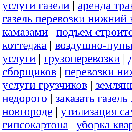
услуги газели
|
аренда тра
газель перевозки нижний 
камазами
|
подъем строит
коттеджа
|
воздушно-пупы
услуги
|
грузоперевозки
|
сборщиков
|
перевозки ни
услуги грузчиков
|
землян
недорого
|
заказать газел
новгороде
|
утилизация с
гипсокартона
|
уборка ква