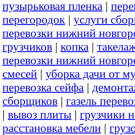
пузырьковая пленка
|
пере
перегородок
|
услуги сбо
перевозки нижний новгор
грузчиков
|
копка
|
такела
перевозки нижний новгор
смесей
|
уборка дачи от м
перевозка сейфа
|
демонта
сборщиков
|
газель перев
|
вывоз плиты
|
грузчики н
расстановка мебели
|
груз