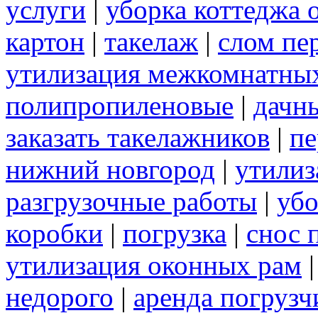
услуги
|
уборка коттеджа 
картон
|
такелаж
|
слом пе
утилизация межкомнатны
полипропиленовые
|
дачн
заказать такелажников
|
пе
нижний новгород
|
утилиз
разгрузочные работы
|
убо
коробки
|
погрузка
|
снос 
утилизация оконных рам
недорого
|
аренда погрузч