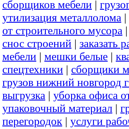
сборщиков мебели
|
грузо
утилизация металлолома
от строительного мусора
снос строений
|
заказать 
мебели
|
мешки белые
|
кв
спецтехники
|
сборщики м
грузов нижний новгород г
выгрузка
|
уборка офиса о
упаковочный материал
|
г
перегородок
|
услуги раб