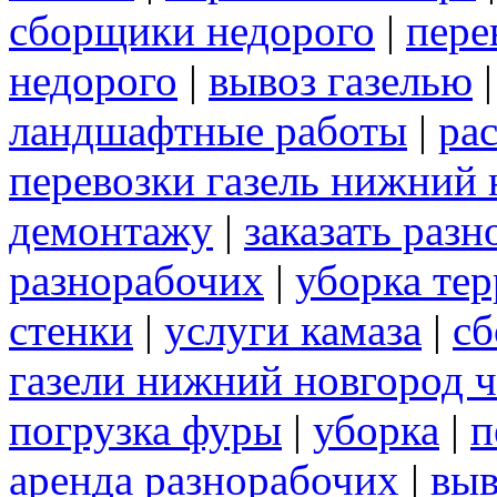
сборщики недорого
|
пере
недорого
|
вывоз газелью
ландшафтные работы
|
рас
перевозки газель нижний 
демонтажу
|
заказать раз
разнорабочих
|
уборка те
стенки
|
услуги камаза
|
сб
газели нижний новгород 
погрузка фуры
|
уборка
|
п
аренда разнорабочих
|
выв