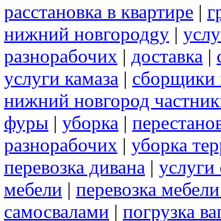
расстановка в квартире
|
г
нижний новгородgy
|
услу
разнорабочих
|
доставка
|
услуги камаза
|
сборщики 
нижний новгород частник
фуры
|
уборка
|
перестанов
разнорабочих
|
уборка те
перевозка дивана
|
услуги
мебели
|
перевозка мебел
самосвалами
|
погрузка ва