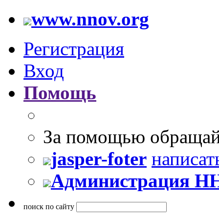
www.nnov.org
Регистрация
Вход
Помощь
За помощью обращай
jasper-foter
написат
Администрация Н
поиск по сайту