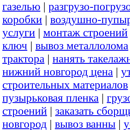
газелью
|
разгрузо-погруз
коробки
|
воздушно-пупыр
услуги
|
монтаж строений
ключ
|
вывоз металлолома
трактора
|
нанять такелаж
нижний новгород цена
|
у
строительных материалов
пузырьковая пленка
|
груз
строений
|
заказать сборщ
новгород
|
вывоз ванны
|
у