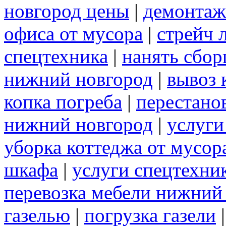
новгород цены
|
демонтаж
офиса от мусора
|
стрейч 
спецтехника
|
нанять сбо
нижний новгород
|
вывоз 
копка погреба
|
перестано
нижний новгород
|
услуги
уборка коттеджа от мусор
шкафа
|
услуги спецтехни
перевозка мебели нижний
газелью
|
погрузка газели