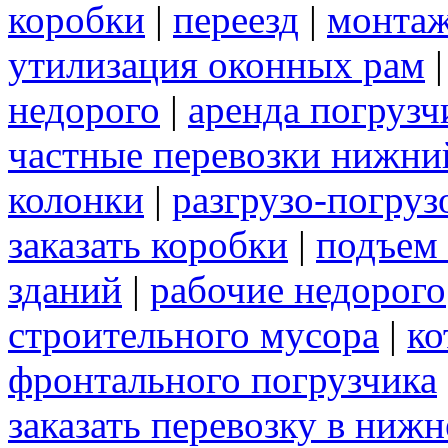
коробки
|
переезд
|
монтаж
утилизация оконных рам
недорого
|
аренда погрузч
частные перевозки нижни
колонки
|
разгрузо-погру
заказать коробки
|
подъем
зданий
|
рабочие недорого
строительного мусора
|
ко
фронтального погрузчика
заказать перевозку в ниж