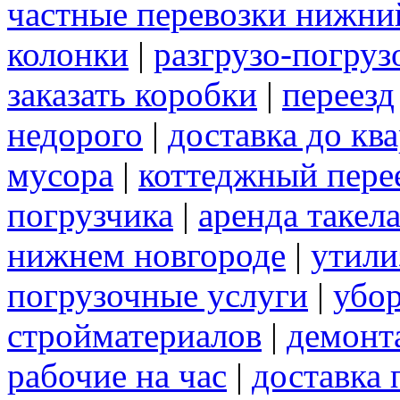
частные перевозки нижни
колонки
|
разгрузо-погру
заказать коробки
|
переезд
недорого
|
доставка до кв
мусора
|
коттеджный пере
погрузчика
|
аренда такел
нижнем новгороде
|
утили
погрузочные услуги
|
убор
стройматериалов
|
демонт
рабочие на час
|
доставка 