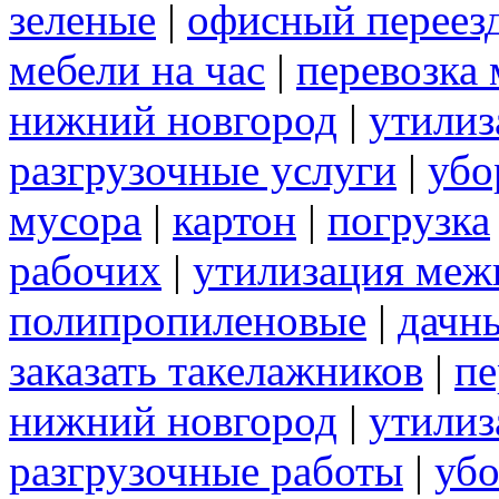
зеленые
|
офисный переез
мебели на час
|
перевозка 
нижний новгород
|
утилиз
разгрузочные услуги
|
убо
мусора
|
картон
|
погрузка
рабочих
|
утилизация меж
полипропиленовые
|
дачн
заказать такелажников
|
пе
нижний новгород
|
утилиз
разгрузочные работы
|
убо