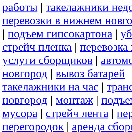
работы
|
такелажники нед
перевозки в нижнем новг
|
подъем гипсокартона
|
уб
стрейч пленка
|
перевозка
услуги сборщиков
|
автом
новгород
|
вывоз батарей
такелажники на час
|
тран
новгород
|
монтаж
|
подъе
мусора
|
стрейч лента
|
пе
перегородок
|
аренда сбо