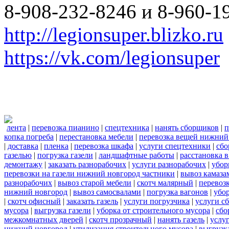
8-908-232-8246 и 8-960-1
http://legionsuper.blizko.ru
https://vk.com/legionsuper
лента
|
перевозка пианино
|
спецтехника
|
нанять сборщиков
|
п
копка погреба
|
перестановка мебели
|
перевозка вещей нижний
|
доставка
|
пленка
|
перевозка шкафа
|
услуги спецтехники
|
сбо
газелью
|
погрузка газели
|
ландшафтные работы
|
расстановка в
демонтажу
|
заказать разнорабочих
|
услуги разнорабочих
|
убор
перевозки на газели нижний новгород частники
|
вывоз камаза
разнорабочих
|
вывоз старой мебели
|
скотч малярный
|
перевоз
нижний новгород
|
вывоз самосвалами
|
погрузка вагонов
|
убор
|
скотч офисный
|
заказать газель
|
услуги погрузчика
|
услуги с
мусора
|
выгрузка газели
|
уборка от строительного мусора
|
сбо
межкомнатных дверей
|
скотч прозрачный
|
нанять газель
|
услу
нижний новгород
|
утилизация строительного мусора
|
выгрузк