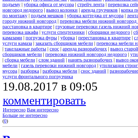
подъему
|
уборка офиса от мусора
|
стрейч лента
|
перевозка сей
новгород недорого
|
вывоз колонки
|
аренда грузчиков
|
копка п
по монтажу
|
подъем мешков
|
уборка коттеджа от мусора
|
лент
городу нижний новгород
|
перевозка мебели нижний новгород
расстановка в квартире
|
грузовые перевозки газель нижний но
перевозка шкафа
|
услуги спецтехники
|
сборщики недорого
|
с
камазами
|
погрузка фуры
|
уборка
|
перестановка в квартире
|
с
услуги камаза
|
заказать сборщиков мебели
|
перевозка мебели 
|
такелажные работы
|
снос
|
аренда разнорабочих
|
вывоз старо
сборщиков мебели
|
перевозки нижний новгород недорого
|
ути
|
сборка мебели
|
слом зданий
|
нанять разнорабочих
|
вывоз око
мебели
|
газель перевозки нижний новгород
|
утилизация строи
мусора
|
разборка
|
разборка мебели
|
снос зданий
|
разнорабочие
услуги фронтального погрузчика
19.08.2017 в 09:05
комментировать
Интересно
Вам интересно
Больше не интересно
(
0
)