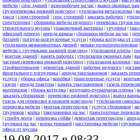
мебели
|
снос зданий
|
разнорабочие на час
|
вывоз оконных рам
грузоперевозка нижний новгород
|
утилизация металлолома
|
в
такси
|
слом строений
|
снос строений
|
заказать рабочих
|
утили
спецтехники
|
сборщики мебели недорого
|
перевозка грузов н
строительного мусора
|
упаковочный материал
|
грузчики
|
таке
офисный переезд
|
аренда камаза
|
сборщики мебели на час
|
пер
батарей
|
погрузо-разгрузочные услуги
|
уборка коттеджа от ст
утилизация межкомнатных дверей
|
мешки полипропиленовые
мебели с грузчиками нижний новгород
|
утилизация плиты
|
по
|
монтаж зданий
|
нанять рабочих
|
утилизация оконных рам
|
вы
частные перевозки нижний новгород
|
утилизация колонки
|
ра
стройматериалов
|
демонтаж зданий
|
рабочие недорого
|
достав
фронтального погрузчика
|
аренда такелажников
|
заказать пер
услуги
|
уборка офиса
|
коробки
|
транспортные услуги
|
монтаж
газели
|
аренда трактора
|
нанять такелажников
|
газель перевоз
материалов
|
уборка коттеджа
|
воздушно-пупырчатая пленка
|
в
заказать сборщиков
|
перевозки нижний новгород
|
вывоз ванн
газель для перевозки в нижнем новгороде
|
утилизация самосва
перевозка мебели
|
монтаж перегородок
|
услуги сборщиков
|
ав
грузчиков
|
копка
|
такелажники на час
|
транспортные перевоз
|
стрейч лента
|
перевозка сейфа
|
демонтаж перегородок
|
аренд
грузчики на час
|
копка траншей
|
расстановка мебели
|
грузовы
офиса от мусора
19.08.2017 в 08:33