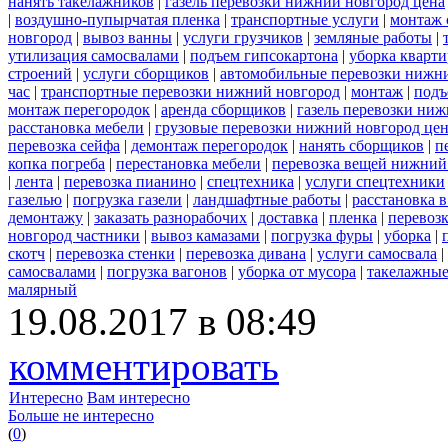
нанять такелажников
|
газель перевозки нижний новгород цена
|
воздушно-пупырчатая пленка
|
транспортные услуги
|
монтаж 
новгород
|
вывоз ванны
|
услуги грузчиков
|
земляные работы
|
утилизация самосвалами
|
подъем гипсокартона
|
уборка кварти
строений
|
услуги сборщиков
|
автомобильные перевозки нижн
час
|
транспортные перевозки нижний новгород
|
монтаж
|
подъ
монтаж перегородок
|
аренда сборщиков
|
газель перевозки ни
расстановка мебели
|
грузовые перевозки нижний новгород це
перевозка сейфа
|
демонтаж перегородок
|
нанять сборщиков
|
п
копка погреба
|
перестановка мебели
|
перевозка вещей нижний
|
лента
|
перевозка пианино
|
спецтехника
|
услуги спецтехники
газелью
|
погрузка газели
|
ландшафтные работы
|
расстановка в
демонтажу
|
заказать разнорабочих
|
доставка
|
пленка
|
перевоз
новгород частники
|
вывоз камазами
|
погрузка фуры
|
уборка
|
скотч
|
перевозка стенки
|
перевозка дивана
|
услуги самосвала
|
самосвалами
|
погрузка вагонов
|
уборка от мусора
|
такелажные
малярный
19.08.2017 в 08:49
комментировать
Интересно
Вам интересно
Больше не интересно
(
0
)