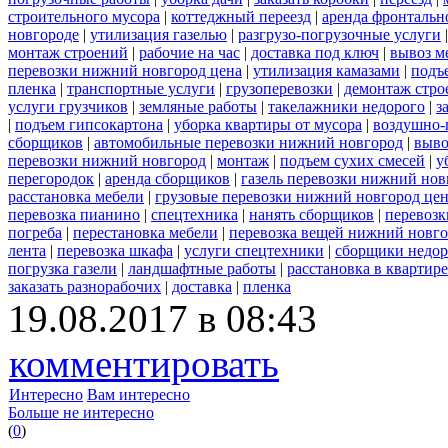
строительного мусора
|
коттеджный переезд
|
аренда фронтальн
новгороде
|
утилизация газелью
|
разгрузо-погрузочные услуги
монтаж строений
|
рабочие на час
|
доставка под ключ
|
вывоз м
перевозки нижний новгород цена
|
утилизация камазами
|
подъ
пленка
|
транспортные услуги
|
грузоперевозки
|
демонтаж стро
услуги грузчиков
|
земляные работы
|
такелажники недорого
|
з
|
подъем гипсокартона
|
уборка квартиры от мусора
|
воздушно-
сборщиков
|
автомобильные перевозки нижний новгород
|
выво
перевозки нижний новгород
|
монтаж
|
подъем сухих смесей
|
у
перегородок
|
аренда сборщиков
|
газель перевозки нижний нов
расстановка мебели
|
грузовые перевозки нижний новгород це
перевозка пианино
|
спецтехника
|
нанять сборщиков
|
перевозк
погреба
|
перестановка мебели
|
перевозка вещей нижний новг
лента
|
перевозка шкафа
|
услуги спецтехники
|
сборщики недор
погрузка газели
|
ландшафтные работы
|
расстановка в квартире
заказать разнорабочих
|
доставка
|
пленка
19.08.2017 в 08:43
комментировать
Интересно
Вам интересно
Больше не интересно
(
0
)