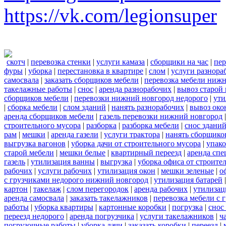
https://vk.com/legionsuper
скотч
|
перевозка стенки
|
услуги камаза
|
сборщики на час
|
пер
фуры
|
уборка
|
перестановка в квартире
|
слом
|
услуги разнора
самосвала
|
заказать сборщиков мебели
|
перевозка мебели ниж
такелажные работы
|
снос
|
аренда разнорабочих
|
вывоз старой
сборщиков мебели
|
перевозки нижний новгород недорого
|
ути
|
сборка мебели
|
слом зданий
|
нанять разнорабочих
|
вывоз око
аренда сборщиков мебели
|
газель перевозки нижний новгород
строительного мусора
|
разборка
|
разборка мебели
|
снос здани
рам
|
мешки
|
аренда газели
|
услуги трактора
|
нанять сборщико
выгрузка вагонов
|
уборка дачи от строительного мусора
|
упако
старой мебели
|
мешки белые
|
квартирный переезд
|
аренда сп
газель
|
утилизация ванны
|
выгрузка
|
уборка офиса от строите
рабочих
|
услуги рабочих
|
утилизация окон
|
мешки зеленые
|
о
с грузчиками недорого нижний новгород
|
утилизация батарей
картон
|
такелаж
|
слом перегородок
|
аренда рабочих
|
утилизац
аренда самосвала
|
заказать такелажников
|
перевозка мебели с
работы
|
уборка квартиры
|
картонные коробки
|
погрузка
|
снос
переезд недорого
|
аренда погрузчика
|
услуги такелажников
|
ч
погрузочные работы
|
уборка дачи
|
заказать коробки
|
переезд
|