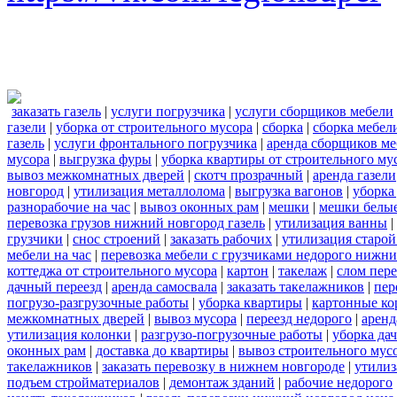
заказать газель
|
услуги погрузчика
|
услуги сборщиков мебели
газели
|
уборка от строительного мусора
|
сборка
|
сборка мебел
газель
|
услуги фронтального погрузчика
|
аренда сборщиков м
мусора
|
выгрузка фуры
|
уборка квартиры от строительного му
вывоз межкомнатных дверей
|
скотч прозрачный
|
аренда газели
новгород
|
утилизация металлолома
|
выгрузка вагонов
|
уборка
разнорабочие на час
|
вывоз оконных рам
|
мешки
|
мешки белы
перевозка грузов нижний новгород газель
|
утилизация ванны
|
грузчики
|
снос строений
|
заказать рабочих
|
утилизация старой
мебели на час
|
перевозка мебели с грузчиками недорого нижн
коттеджа от строительного мусора
|
картон
|
такелаж
|
слом пер
дачный переезд
|
аренда самосвала
|
заказать такелажников
|
пер
погрузо-разгрузочные работы
|
уборка квартиры
|
картонные ко
межкомнатных дверей
|
вывоз мусора
|
переезд недорого
|
аренд
утилизация колонки
|
разгрузо-погрузочные работы
|
уборка да
оконных рам
|
доставка до квартиры
|
вывоз строительного мус
такелажников
|
заказать перевозку в нижнем новгороде
|
утилиз
подъем стройматериалов
|
демонтаж зданий
|
рабочие недорого