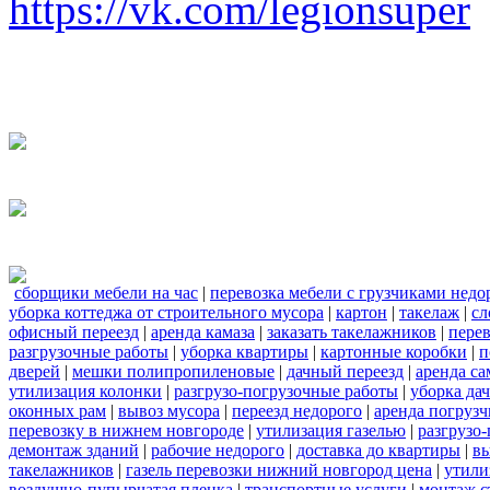
https://vk.com/legionsuper
сборщики мебели на час
|
перевозка мебели с грузчиками нед
уборка коттеджа от строительного мусора
|
картон
|
такелаж
|
сл
офисный переезд
|
аренда камаза
|
заказать такелажников
|
пере
разгрузочные работы
|
уборка квартиры
|
картонные коробки
|
п
дверей
|
мешки полипропиленовые
|
дачный переезд
|
аренда са
утилизация колонки
|
разгрузо-погрузочные работы
|
уборка да
оконных рам
|
вывоз мусора
|
переезд недорого
|
аренда погрузч
перевозку в нижнем новгороде
|
утилизация газелью
|
разгрузо
демонтаж зданий
|
рабочие недорого
|
доставка до квартиры
|
вы
такелажников
|
газель перевозки нижний новгород цена
|
утили
воздушно-пупырчатая пленка
|
транспортные услуги
|
монтаж с