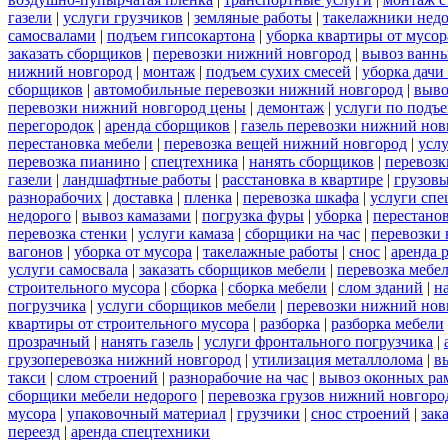
газели
|
услуги грузчиков
|
земляные работы
|
такелажники нед
самосвалами
|
подъем гипсокартона
|
уборка квартиры от мусор
заказать сборщиков
|
перевозки нижний новгород
|
вывоз ванн
нижний новгород
|
монтаж
|
подъем сухих смесей
|
уборка дачи
сборщиков
|
автомобильные перевозки нижний новгород
|
выво
перевозки нижний новгород цены
|
демонтаж
|
услуги по подъ
перегородок
|
аренда сборщиков
|
газель перевозки нижний нов
перестановка мебели
|
перевозка вещей нижний новгород
|
усл
перевозка пианино
|
спецтехника
|
нанять сборщиков
|
перевозк
газели
|
ландшафтные работы
|
расстановка в квартире
|
грузовы
разнорабочих
|
доставка
|
пленка
|
перевозка шкафа
|
услуги спе
недорого
|
вывоз камазами
|
погрузка фуры
|
уборка
|
перестанов
перевозка стенки
|
услуги камаза
|
сборщики на час
|
перевозки 
вагонов
|
уборка от мусора
|
такелажные работы
|
снос
|
аренда 
услуги самосвала
|
заказать сборщиков мебели
|
перевозка мебе
строительного мусора
|
сборка
|
сборка мебели
|
слом зданий
|
н
погрузчика
|
услуги сборщиков мебели
|
перевозки нижний нов
квартиры от строительного мусора
|
разборка
|
разборка мебели
прозрачный
|
нанять газель
|
услуги фронтального погрузчика
|
грузоперевозка нижний новгород
|
утилизация металлолома
|
в
такси
|
слом строений
|
разнорабочие на час
|
вывоз оконных ра
сборщики мебели недорого
|
перевозка грузов нижний новгород
мусора
|
упаковочный материал
|
грузчики
|
снос строений
|
зак
переезд
|
аренда спецтехники