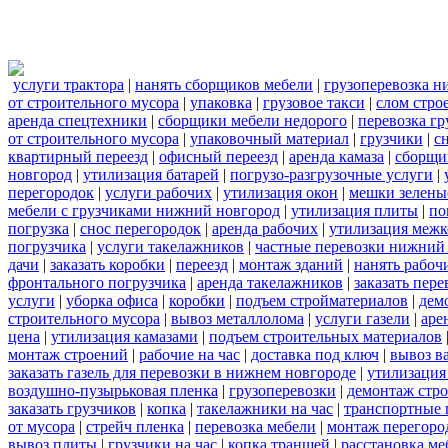
услуги трактора
|
нанять сборщиков мебели
|
грузоперевозка 
от строительного мусора
|
упаковка
|
грузовое такси
|
слом стро
аренда спецтехники
|
сборщики мебели недорого
|
перевозка гр
от строительного мусора
|
упаковочный материал
|
грузчики
|
с
квартирный переезд
|
офисный переезд
|
аренда камаза
|
сборщи
новгород
|
утилизация батарей
|
погрузо-разгрузочные услуги
|
перегородок
|
услуги рабочих
|
утилизация окон
|
мешки зелены
мебели с грузчиками нижний новгород
|
утилизация плиты
|
по
погрузка
|
снос перегородок
|
аренда рабочих
|
утилизация межк
погрузчика
|
услуги такелажников
|
частные перевозки нижний
дачи
|
заказать коробки
|
переезд
|
монтаж зданий
|
нанять рабоч
фронтального погрузчика
|
аренда такелажников
|
заказать пер
услуги
|
уборка офиса
|
коробки
|
подъем стройматериалов
|
дем
строительного мусора
|
вывоз металлолома
|
услуги газели
|
аре
цена
|
утилизация камазами
|
подъем строительных материалов
монтаж строений
|
рабочие на час
|
доставка под ключ
|
вывоз в
заказать газель для перевозки в нижнем новгороде
|
утилизация
воздушно-пузырьковая пленка
|
грузоперевозки
|
демонтаж стр
заказать грузчиков
|
копка
|
такелажники на час
|
транспортные 
от мусора
|
стрейч пленка
|
перевозка мебели
|
монтаж перегоро
вывоз плиты
|
грузчики на час
|
копка траншей
|
расстановка ме