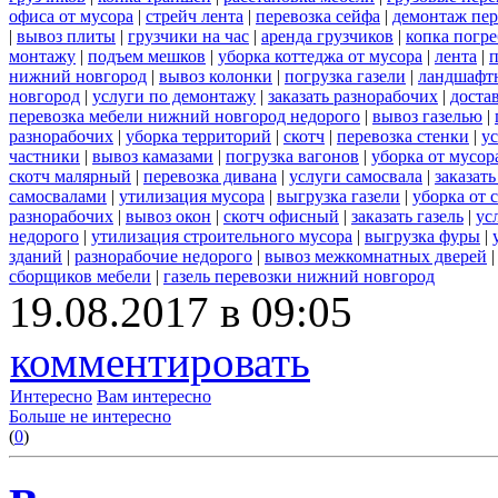
офиса от мусора
|
стрейч лента
|
перевозка сейфа
|
демонтаж пер
|
вывоз плиты
|
грузчики на час
|
аренда грузчиков
|
копка погре
монтажу
|
подъем мешков
|
уборка коттеджа от мусора
|
лента
|
п
нижний новгород
|
вывоз колонки
|
погрузка газели
|
ландшафт
новгород
|
услуги по демонтажу
|
заказать разнорабочих
|
доста
перевозка мебели нижний новгород недорого
|
вывоз газелью
|
разнорабочих
|
уборка территорий
|
скотч
|
перевозка стенки
|
ус
частники
|
вывоз камазами
|
погрузка вагонов
|
уборка от мусор
скотч малярный
|
перевозка дивана
|
услуги самосвала
|
заказат
самосвалами
|
утилизация мусора
|
выгрузка газели
|
уборка от 
разнорабочих
|
вывоз окон
|
скотч офисный
|
заказать газель
|
ус
недорого
|
утилизация строительного мусора
|
выгрузка фуры
|
зданий
|
разнорабочие недорого
|
вывоз межкомнатных дверей
сборщиков мебели
|
газель перевозки нижний новгород
19.08.2017 в 09:05
комментировать
Интересно
Вам интересно
Больше не интересно
(
0
)