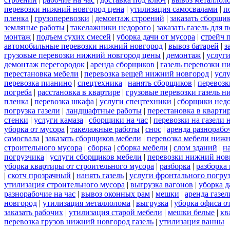
перевозки нижний новгород цена
|
утилизация самосвалами
|
п
пленка
|
грузоперевозки
|
демонтаж строений
|
заказать сборщи
земляные работы
|
такелажники недорого
|
заказать газель для
монтаж
|
подъем сухих смесей
|
уборка дачи от мусора
|
стрейч 
автомобильные перевозки нижний новгород
|
вывоз батарей
|
з
грузовые перевозки нижний новгород цены
|
демонтаж
|
услуги
демонтаж перегородок
|
аренда сборщиков
|
газель перевозки 
перестановка мебели
|
перевозка вещей нижний новгород
|
усл
перевозка пианино
|
спецтехника
|
нанять сборщиков
|
перевозк
погреба
|
расстановка в квартире
|
грузовые перевозки газель 
пленка
|
перевозка шкафа
|
услуги спецтехники
|
сборщики нед
погрузка газели
|
ландшафтные работы
|
перестановка в кварти
стенки
|
услуги камаза
|
сборщики на час
|
перевозки на газели
уборка от мусора
|
такелажные работы
|
снос
|
аренда разнорабо
самосвала
|
заказать сборщиков мебели
|
перевозка мебели ниж
строительного мусора
|
сборка
|
сборка мебели
|
слом зданий
|
н
погрузчика
|
услуги сборщиков мебели
|
перевозки нижний нов
уборка квартиры от строительного мусора
|
разборка
|
разборка
|
скотч прозрачный
|
нанять газель
|
услуги фронтального погру
утилизация строительного мусора
|
выгрузка вагонов
|
уборка д
разнорабочие на час
|
вывоз оконных рам
|
мешки
|
аренда газел
новгород
|
утилизация металлолома
|
выгрузка
|
уборка офиса о
заказать рабочих
|
утилизация старой мебели
|
мешки белые
|
кв
перевозка грузов нижний новгород газель
|
утилизация ванны