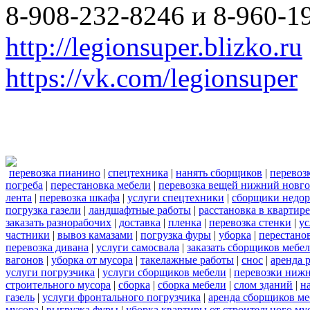
8-908-232-8246 и 8-960-1
http://legionsuper.blizko.ru
https://vk.com/legionsuper
перевозка пианино
|
спецтехника
|
нанять сборщиков
|
перевоз
погреба
|
перестановка мебели
|
перевозка вещей нижний новг
лента
|
перевозка шкафа
|
услуги спецтехники
|
сборщики недор
погрузка газели
|
ландшафтные работы
|
расстановка в квартире
заказать разнорабочих
|
доставка
|
пленка
|
перевозка стенки
|
ус
частники
|
вывоз камазами
|
погрузка фуры
|
уборка
|
перестанов
перевозка дивана
|
услуги самосвала
|
заказать сборщиков мебе
вагонов
|
уборка от мусора
|
такелажные работы
|
снос
|
аренда 
услуги погрузчика
|
услуги сборщиков мебели
|
перевозки нижн
строительного мусора
|
сборка
|
сборка мебели
|
слом зданий
|
н
газель
|
услуги фронтального погрузчика
|
аренда сборщиков м
мусора
|
выгрузка фуры
|
уборка квартиры от строительного му