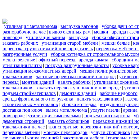
утилизация металлолома
|
выгрузка вагонов
|
уборка дачи от с
разнорабочие на час
|
вывоз оконных рам
|
мешки
|
аренда газел
новгород
|
утилизация ванны
|
выгрузка
|
уборка офиса от стро
заказать рабочих
|
утилизация старой мебели
|
мешки белые
|
кв
перевозка грузов нижний новгород газель
|
перевозка мебели с
разгрузочные услуги
|
уборка коттеджа от строительного мусор
мешки зеленые
|
офисный переезд
|
аренда камаза
|
сборщики ме
утилизация плиты
|
погрузо-разгрузочные работы
|
уборка квар
утилизация межкомнатных дверей
|
мешки полипропиленовые
такелажников
|
частные перевозки нижний новгород
|
утилизац
переезд
|
монтаж зданий
|
нанять рабочих
|
утилизация оконных
такелажников
|
заказать перевозку в нижнем новгороде
|
утилиз
подъем стройматериалов
|
демонтаж зданий
|
рабочие недорого
аренда фронтального погрузчика
|
нанять такелажников
|
газел
строительных материалов
|
уборка коттеджа
|
воздушно-пупырч
доставка под ключ
|
вывоз металлолома
|
услуги газели
|
аренда
новгороде
|
утилизация самосвалами
|
подъем гипсокартона
|
уб
демонтаж строений
|
заказать сборщиков
|
перевозки нижний н
такелажники на час
|
транспортные перевозки нижний новгоро
перевозка мебели
|
монтаж перегородок
|
услуги сборщиков
|
ав
грузчиков
|
копка траншей
|
расстановка мебели
|
грузовые пер