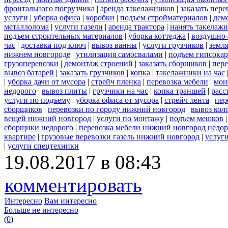
фронтального погрузчика
|
аренда такелажников
|
заказать пер
услуги
|
уборка офиса
|
коробки
|
подъем стройматериалов
|
дем
металлолома
|
услуги газели
|
аренда трактора
|
нанять такелаж
подъем строительных материалов
|
уборка коттеджа
|
воздушно-
час
|
доставка под ключ
|
вывоз ванны
|
услуги грузчиков
|
земл
нижнем новгороде
|
утилизация самосвалами
|
подъем гипсокар
грузоперевозки
|
демонтаж строений
|
заказать сборщиков
|
пер
вывоз батарей
|
заказать грузчиков
|
копка
|
такелажники на час
|
уборка дачи от мусора
|
стрейч пленка
|
перевозка мебели
|
мон
недорого
|
вывоз плиты
|
грузчики на час
|
копка траншей
|
расс
услуги по подъему
|
уборка офиса от мусора
|
стрейч лента
|
пер
сборщиков
|
перевозки по городу нижний новгород
|
вывоз кол
вещей нижний новгород
|
услуги по монтажу
|
подъем мешков
сборщики недорого
|
перевозка мебели нижний новгород недор
квартире
|
грузовые перевозки газель нижний новгород
|
услуг
|
услуги спецтехники
19.08.2017 в 08:43
комментировать
Интересно
Вам интересно
Больше не интересно
(
0
)