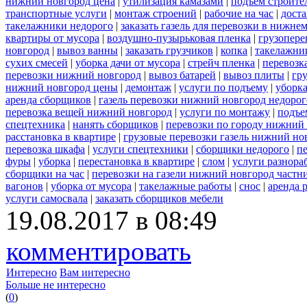
нижний новгород цена
|
утилизация камазами
|
подъем строите
транспортные услуги
|
монтаж строений
|
рабочие на час
|
доста
такелажники недорого
|
заказать газель для перевозки в нижне
квартиры от мусора
|
воздушно-пузырьковая пленка
|
грузопере
новгород
|
вывоз ванны
|
заказать грузчиков
|
копка
|
такелажник
сухих смесей
|
уборка дачи от мусора
|
стрейч пленка
|
перевозк
перевозки нижний новгород
|
вывоз батарей
|
вывоз плиты
|
гру
нижний новгород цены
|
демонтаж
|
услуги по подъему
|
уборка
аренда сборщиков
|
газель перевозки нижний новгород недорог
перевозка вещей нижний новгород
|
услуги по монтажу
|
подъе
спецтехника
|
нанять сборщиков
|
перевозки по городу нижний
расстановка в квартире
|
грузовые перевозки газель нижний но
перевозка шкафа
|
услуги спецтехники
|
сборщики недорого
|
п
фуры
|
уборка
|
перестановка в квартире
|
слом
|
услуги разнора
сборщики на час
|
перевозки на газели нижний новгород частн
вагонов
|
уборка от мусора
|
такелажные работы
|
снос
|
аренда 
услуги самосвала
|
заказать сборщиков мебели
19.08.2017 в 08:49
комментировать
Интересно
Вам интересно
Больше не интересно
(
0
)