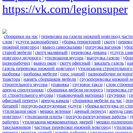
https://vk.com/legionsuper
сборщики на час
|
перевозки на газели нижний новгород част
слом
|
услуги разнорабочих
|
уборка территорий
|
скотч
|
перево
нижний новгород
|
вывоз самосвалами
|
погрузка вагонов
|
убор
старой мебели
|
скотч малярный
|
перевозка дивана
|
услуги сам
новгород недорого
|
утилизация мусора
|
выгрузка газели
|
убор
разнорабочих
|
вывоз окон
|
скотч офисный
|
заказать газель
|
на
газель перевозки нижний новгород
|
утилизация строительного
разборка
|
разборка мебели
|
снос зданий
|
разнорабочие недоро
трактора
|
нанять сборщиков мебели
|
грузоперевозка нижний н
строительного мусора
|
упаковка
|
грузовое такси
|
слом строен
аренда спецтехники
|
сборщики мебели недорого
|
перевозка гр
от строительного мусора
|
упаковочный материал
|
грузчики
|
с
офисный переезд
|
аренда камаза
|
сборщики мебели на час
|
пер
батарей
|
погрузо-разгрузочные услуги
|
уборка коттеджа от ст
утилизация окон
|
мешки зеленые
|
дачный переезд
|
аренда сам
новгород
|
утилизация плиты
|
погрузо-разгрузочные работы
|
у
рабочих
|
утилизация межкомнатных дверей
|
мешки полипроп
такелажников
|
частные перевозки нижний новгород
|
утилизац
переезд
|
монтаж зданий
|
нанять рабочих
|
утилизация оконных