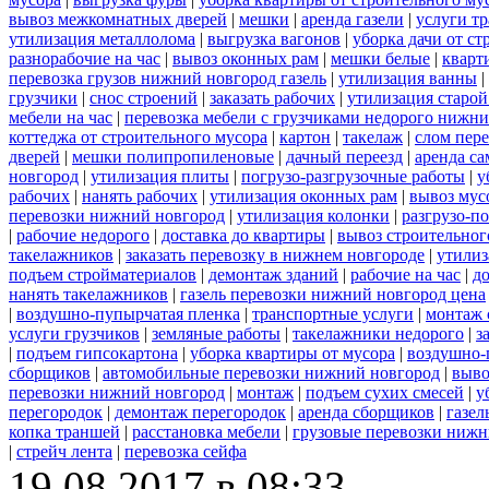
вывоз межкомнатных дверей
|
мешки
|
аренда газели
|
услуги тр
утилизация металлолома
|
выгрузка вагонов
|
уборка дачи от ст
разнорабочие на час
|
вывоз оконных рам
|
мешки белые
|
кварт
перевозка грузов нижний новгород газель
|
утилизация ванны
|
грузчики
|
снос строений
|
заказать рабочих
|
утилизация старой
мебели на час
|
перевозка мебели с грузчиками недорого нижн
коттеджа от строительного мусора
|
картон
|
такелаж
|
слом пер
дверей
|
мешки полипропиленовые
|
дачный переезд
|
аренда са
новгород
|
утилизация плиты
|
погрузо-разгрузочные работы
|
у
рабочих
|
нанять рабочих
|
утилизация оконных рам
|
вывоз мус
перевозки нижний новгород
|
утилизация колонки
|
разгрузо-п
|
рабочие недорого
|
доставка до квартиры
|
вывоз строительног
такелажников
|
заказать перевозку в нижнем новгороде
|
утилиз
подъем стройматериалов
|
демонтаж зданий
|
рабочие на час
|
д
нанять такелажников
|
газель перевозки нижний новгород цена
|
воздушно-пупырчатая пленка
|
транспортные услуги
|
монтаж 
услуги грузчиков
|
земляные работы
|
такелажники недорого
|
з
|
подъем гипсокартона
|
уборка квартиры от мусора
|
воздушно-
сборщиков
|
автомобильные перевозки нижний новгород
|
выво
перевозки нижний новгород
|
монтаж
|
подъем сухих смесей
|
у
перегородок
|
демонтаж перегородок
|
аренда сборщиков
|
газел
копка траншей
|
расстановка мебели
|
грузовые перевозки нижн
|
стрейч лента
|
перевозка сейфа
19.08.2017 в 08:33