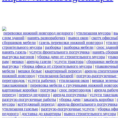
перевозки нижний новгород недорого
|
утилизация мусора
|
вы
слом зданий
|
нанять разнорабочих
|
вывоз окон
|
скотч офисны
сборщиков мебели
|
газель перевозки нижний новгород
|
утилиз
строительного мусора
|
разборка
|
разборка мебели
|
снос здани
нанять газель
|
услуги фронтального погрузчика
|
нанять сборщ
выгрузка вагонов
|
уборка дачи от строительного мусора
|
упако
рам
|
мешки
|
аренда газели
|
услуги трактора
|
сборщики мебели
выгрузка
|
уборка офиса от строительного мусора
|
упаковочный
мебели
|
мешки белые
|
квартирный переезд
|
аренда спецтехни
нижний новгород
|
утилизация батарей
|
погрузо-разгрузочные 
перегородок
|
услуги рабочих
|
утилизация окон
|
мешки зелены
такелажников
|
перевозка мебели с грузчиками нижний новгор
картонные коробки
|
погрузка
|
снос перегородок
|
аренда рабоч
переезд
|
переезд недорого
|
аренда погрузчика
|
услуги такела
разгрузо-погрузочные работы
|
уборка дачи
|
заказать коробки
|
мусора
|
коттеджный переезд
|
аренда фронтального погрузчика
утилизация газелью
|
разгрузо-погрузочные услуги
|
уборка офи
недорого
|
доставка до квартиры
|
вывоз строительного мусора