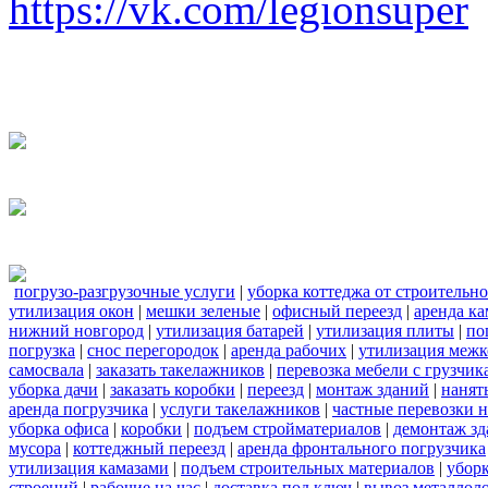
https://vk.com/legionsuper
погрузо-разгрузочные услуги
|
уборка коттеджа от строительн
утилизация окон
|
мешки зеленые
|
офисный переезд
|
аренда ка
нижний новгород
|
утилизация батарей
|
утилизация плиты
|
по
погрузка
|
снос перегородок
|
аренда рабочих
|
утилизация межк
самосвала
|
заказать такелажников
|
перевозка мебели с грузчи
уборка дачи
|
заказать коробки
|
переезд
|
монтаж зданий
|
нанят
аренда погрузчика
|
услуги такелажников
|
частные перевозки 
уборка офиса
|
коробки
|
подъем стройматериалов
|
демонтаж з
мусора
|
коттеджный переезд
|
аренда фронтального погрузчика
утилизация камазами
|
подъем строительных материалов
|
уборк
строений
|
рабочие на час
|
доставка под ключ
|
вывоз металлол