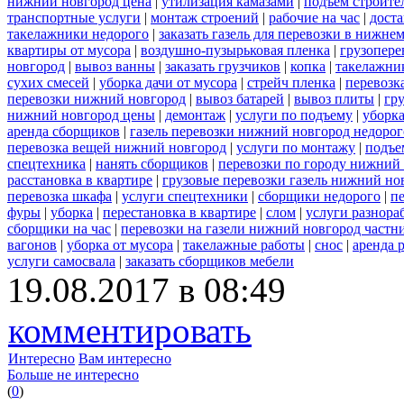
нижний новгород цена
|
утилизация камазами
|
подъем строите
транспортные услуги
|
монтаж строений
|
рабочие на час
|
доста
такелажники недорого
|
заказать газель для перевозки в нижне
квартиры от мусора
|
воздушно-пузырьковая пленка
|
грузопере
новгород
|
вывоз ванны
|
заказать грузчиков
|
копка
|
такелажник
сухих смесей
|
уборка дачи от мусора
|
стрейч пленка
|
перевозк
перевозки нижний новгород
|
вывоз батарей
|
вывоз плиты
|
гру
нижний новгород цены
|
демонтаж
|
услуги по подъему
|
уборка
аренда сборщиков
|
газель перевозки нижний новгород недорог
перевозка вещей нижний новгород
|
услуги по монтажу
|
подъе
спецтехника
|
нанять сборщиков
|
перевозки по городу нижний
расстановка в квартире
|
грузовые перевозки газель нижний но
перевозка шкафа
|
услуги спецтехники
|
сборщики недорого
|
п
фуры
|
уборка
|
перестановка в квартире
|
слом
|
услуги разнора
сборщики на час
|
перевозки на газели нижний новгород частн
вагонов
|
уборка от мусора
|
такелажные работы
|
снос
|
аренда 
услуги самосвала
|
заказать сборщиков мебели
19.08.2017 в 08:49
комментировать
Интересно
Вам интересно
Больше не интересно
(
0
)