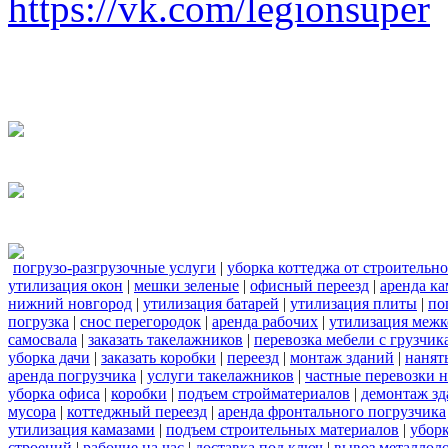
https://vk.com/legionsuper
погрузо-разгрузочные услуги
|
уборка коттеджа от строительн
утилизация окон
|
мешки зеленые
|
офисный переезд
|
аренда ка
нижний новгород
|
утилизация батарей
|
утилизация плиты
|
по
погрузка
|
снос перегородок
|
аренда рабочих
|
утилизация межк
самосвала
|
заказать такелажников
|
перевозка мебели с грузчи
уборка дачи
|
заказать коробки
|
переезд
|
монтаж зданий
|
нанят
аренда погрузчика
|
услуги такелажников
|
частные перевозки 
уборка офиса
|
коробки
|
подъем стройматериалов
|
демонтаж з
мусора
|
коттеджный переезд
|
аренда фронтального погрузчика
утилизация камазами
|
подъем строительных материалов
|
уборк
строений
|
рабочие на час
|
доставка под ключ
|
вывоз металлол