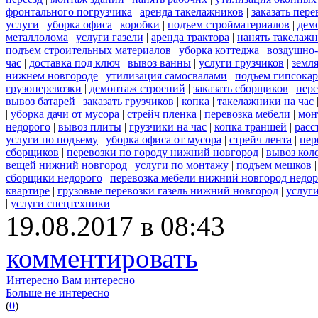
фронтального погрузчика
|
аренда такелажников
|
заказать пер
услуги
|
уборка офиса
|
коробки
|
подъем стройматериалов
|
дем
металлолома
|
услуги газели
|
аренда трактора
|
нанять такелаж
подъем строительных материалов
|
уборка коттеджа
|
воздушно-
час
|
доставка под ключ
|
вывоз ванны
|
услуги грузчиков
|
земл
нижнем новгороде
|
утилизация самосвалами
|
подъем гипсокар
грузоперевозки
|
демонтаж строений
|
заказать сборщиков
|
пер
вывоз батарей
|
заказать грузчиков
|
копка
|
такелажники на час
|
уборка дачи от мусора
|
стрейч пленка
|
перевозка мебели
|
мон
недорого
|
вывоз плиты
|
грузчики на час
|
копка траншей
|
расс
услуги по подъему
|
уборка офиса от мусора
|
стрейч лента
|
пер
сборщиков
|
перевозки по городу нижний новгород
|
вывоз кол
вещей нижний новгород
|
услуги по монтажу
|
подъем мешков
сборщики недорого
|
перевозка мебели нижний новгород недор
квартире
|
грузовые перевозки газель нижний новгород
|
услуг
|
услуги спецтехники
19.08.2017 в 08:43
комментировать
Интересно
Вам интересно
Больше не интересно
(
0
)