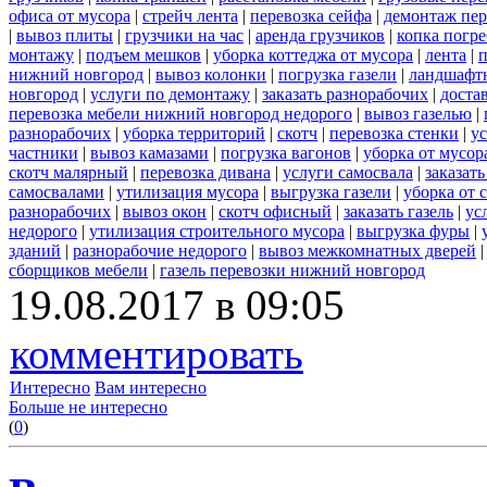
офиса от мусора
|
стрейч лента
|
перевозка сейфа
|
демонтаж пер
|
вывоз плиты
|
грузчики на час
|
аренда грузчиков
|
копка погре
монтажу
|
подъем мешков
|
уборка коттеджа от мусора
|
лента
|
п
нижний новгород
|
вывоз колонки
|
погрузка газели
|
ландшафт
новгород
|
услуги по демонтажу
|
заказать разнорабочих
|
доста
перевозка мебели нижний новгород недорого
|
вывоз газелью
|
разнорабочих
|
уборка территорий
|
скотч
|
перевозка стенки
|
ус
частники
|
вывоз камазами
|
погрузка вагонов
|
уборка от мусор
скотч малярный
|
перевозка дивана
|
услуги самосвала
|
заказат
самосвалами
|
утилизация мусора
|
выгрузка газели
|
уборка от 
разнорабочих
|
вывоз окон
|
скотч офисный
|
заказать газель
|
ус
недорого
|
утилизация строительного мусора
|
выгрузка фуры
|
зданий
|
разнорабочие недорого
|
вывоз межкомнатных дверей
сборщиков мебели
|
газель перевозки нижний новгород
19.08.2017 в 09:05
комментировать
Интересно
Вам интересно
Больше не интересно
(
0
)