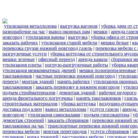
утилизация металлолома
|
выгрузка вагонов
|
уборка дачи от с
разнорабочие на час
|
вывоз оконных рам
|
мешки
|
аренда газел
новгород
|
утилизация ванны
|
выгрузка
|
уборка офиса от стро
заказать рабочих
|
утилизация старой мебели
|
мешки белые
|
кв
перевозка грузов нижний новгород газель
|
перевозка мебели с
разгрузочные услуги
|
уборка коттеджа от строительного мусор
мешки зеленые
|
офисный переезд
|
аренда камаза
|
сборщики ме
утилизация плиты
|
погрузо-разгрузочные работы
|
уборка квар
утилизация межкомнатных дверей
|
мешки полипропиленовые
такелажников
|
частные перевозки нижний новгород
|
утилизац
переезд
|
монтаж зданий
|
нанять рабочих
|
утилизация оконных
такелажников
|
заказать перевозку в нижнем новгороде
|
утилиз
подъем стройматериалов
|
демонтаж зданий
|
рабочие недорого
аренда фронтального погрузчика
|
нанять такелажников
|
газел
строительных материалов
|
уборка коттеджа
|
воздушно-пупырч
доставка под ключ
|
вывоз металлолома
|
услуги газели
|
аренда
новгороде
|
утилизация самосвалами
|
подъем гипсокартона
|
уб
демонтаж строений
|
заказать сборщиков
|
перевозки нижний н
такелажники на час
|
транспортные перевозки нижний новгоро
перевозка мебели
|
монтаж перегородок
|
услуги сборщиков
|
ав
грузчиков
|
копка траншей
|
расстановка мебели
|
грузовые пер