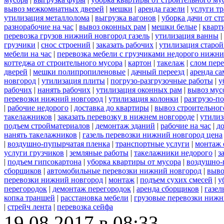
вывоз межкомнатных дверей
|
мешки
|
аренда газели
|
услуги тр
утилизация металлолома
|
выгрузка вагонов
|
уборка дачи от ст
разнорабочие на час
|
вывоз оконных рам
|
мешки белые
|
кварт
перевозка грузов нижний новгород газель
|
утилизация ванны
|
грузчики
|
снос строений
|
заказать рабочих
|
утилизация старой
мебели на час
|
перевозка мебели с грузчиками недорого нижн
коттеджа от строительного мусора
|
картон
|
такелаж
|
слом пер
дверей
|
мешки полипропиленовые
|
дачный переезд
|
аренда са
новгород
|
утилизация плиты
|
погрузо-разгрузочные работы
|
у
рабочих
|
нанять рабочих
|
утилизация оконных рам
|
вывоз мус
перевозки нижний новгород
|
утилизация колонки
|
разгрузо-п
|
рабочие недорого
|
доставка до квартиры
|
вывоз строительног
такелажников
|
заказать перевозку в нижнем новгороде
|
утилиз
подъем стройматериалов
|
демонтаж зданий
|
рабочие на час
|
д
нанять такелажников
|
газель перевозки нижний новгород цена
|
воздушно-пупырчатая пленка
|
транспортные услуги
|
монтаж 
услуги грузчиков
|
земляные работы
|
такелажники недорого
|
з
|
подъем гипсокартона
|
уборка квартиры от мусора
|
воздушно-
сборщиков
|
автомобильные перевозки нижний новгород
|
выво
перевозки нижний новгород
|
монтаж
|
подъем сухих смесей
|
у
перегородок
|
демонтаж перегородок
|
аренда сборщиков
|
газел
копка траншей
|
расстановка мебели
|
грузовые перевозки нижн
|
стрейч лента
|
перевозка сейфа
19.08.2017 в 08:33