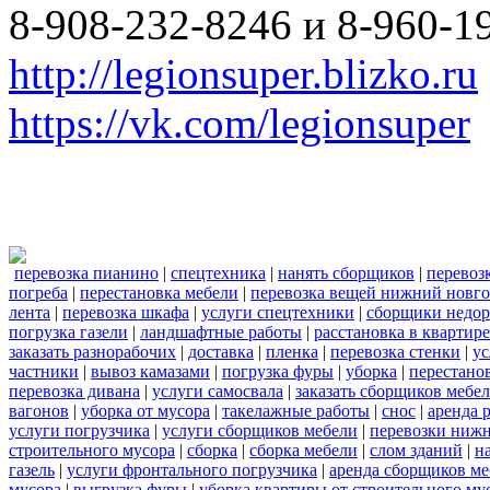
8-908-232-8246 и 8-960-1
http://legionsuper.blizko.ru
https://vk.com/legionsuper
перевозка пианино
|
спецтехника
|
нанять сборщиков
|
перевоз
погреба
|
перестановка мебели
|
перевозка вещей нижний новг
лента
|
перевозка шкафа
|
услуги спецтехники
|
сборщики недор
погрузка газели
|
ландшафтные работы
|
расстановка в квартире
заказать разнорабочих
|
доставка
|
пленка
|
перевозка стенки
|
ус
частники
|
вывоз камазами
|
погрузка фуры
|
уборка
|
перестанов
перевозка дивана
|
услуги самосвала
|
заказать сборщиков мебе
вагонов
|
уборка от мусора
|
такелажные работы
|
снос
|
аренда 
услуги погрузчика
|
услуги сборщиков мебели
|
перевозки нижн
строительного мусора
|
сборка
|
сборка мебели
|
слом зданий
|
н
газель
|
услуги фронтального погрузчика
|
аренда сборщиков м
мусора
|
выгрузка фуры
|
уборка квартиры от строительного му