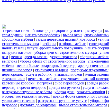
перевозки нижний новгород недорого
|
утилизация мусора
|
вы
слом зданий
|
нанять разнорабочих
|
вывоз окон
|
скотч офисны
сборщиков мебели
|
газель перевозки нижний новгород
|
утилиз
строительного мусора
|
разборка
|
разборка мебели
|
снос здани
нанять газель
|
услуги фронтального погрузчика
|
нанять сборщ
выгрузка вагонов
|
уборка дачи от строительного мусора
|
упако
рам
|
мешки
|
аренда газели
|
услуги трактора
|
сборщики мебели
выгрузка
|
уборка офиса от строительного мусора
|
упаковочный
мебели
|
мешки белые
|
квартирный переезд
|
аренда спецтехни
нижний новгород
|
утилизация батарей
|
погрузо-разгрузочные 
перегородок
|
услуги рабочих
|
утилизация окон
|
мешки зелены
такелажников
|
перевозка мебели с грузчиками нижний новгор
картонные коробки
|
погрузка
|
снос перегородок
|
аренда рабоч
переезд
|
переезд недорого
|
аренда погрузчика
|
услуги такела
разгрузо-погрузочные работы
|
уборка дачи
|
заказать коробки
|
мусора
|
коттеджный переезд
|
аренда фронтального погрузчика
утилизация газелью
|
разгрузо-погрузочные услуги
|
уборка офи
недорого
|
доставка до квартиры
|
вывоз строительного мусора