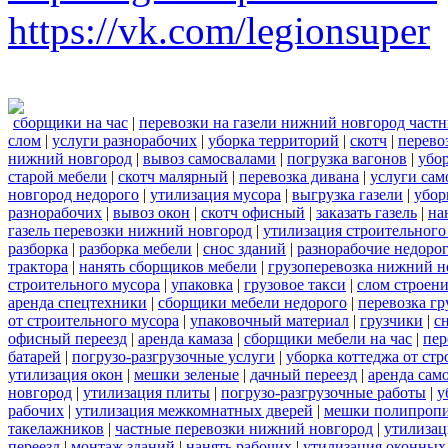
https://vk.com/legionsuper
сборщики на час
|
перевозки на газели нижний новгород част
слом
|
услуги разнорабочих
|
уборка территорий
|
скотч
|
перево
нижний новгород
|
вывоз самосвалами
|
погрузка вагонов
|
убор
старой мебели
|
скотч малярный
|
перевозка дивана
|
услуги сам
новгород недорого
|
утилизация мусора
|
выгрузка газели
|
убор
разнорабочих
|
вывоз окон
|
скотч офисный
|
заказать газель
|
на
газель перевозки нижний новгород
|
утилизация строительного
разборка
|
разборка мебели
|
снос зданий
|
разнорабочие недоро
трактора
|
нанять сборщиков мебели
|
грузоперевозка нижний н
строительного мусора
|
упаковка
|
грузовое такси
|
слом строен
аренда спецтехники
|
сборщики мебели недорого
|
перевозка гр
от строительного мусора
|
упаковочный материал
|
грузчики
|
с
офисный переезд
|
аренда камаза
|
сборщики мебели на час
|
пер
батарей
|
погрузо-разгрузочные услуги
|
уборка коттеджа от ст
утилизация окон
|
мешки зеленые
|
дачный переезд
|
аренда сам
новгород
|
утилизация плиты
|
погрузо-разгрузочные работы
|
у
рабочих
|
утилизация межкомнатных дверей
|
мешки полипроп
такелажников
|
частные перевозки нижний новгород
|
утилизац
переезд
|
монтаж зданий
|
нанять рабочих
|
утилизация оконных