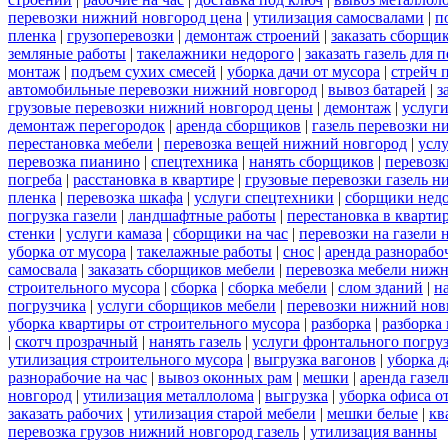
перевозки нижний новгород цена
|
утилизация самосвалами
|
п
пленка
|
грузоперевозки
|
демонтаж строений
|
заказать сборщи
земляные работы
|
такелажники недорого
|
заказать газель для
монтаж
|
подъем сухих смесей
|
уборка дачи от мусора
|
стрейч 
автомобильные перевозки нижний новгород
|
вывоз батарей
|
з
грузовые перевозки нижний новгород цены
|
демонтаж
|
услуги
демонтаж перегородок
|
аренда сборщиков
|
газель перевозки 
перестановка мебели
|
перевозка вещей нижний новгород
|
усл
перевозка пианино
|
спецтехника
|
нанять сборщиков
|
перевозк
погреба
|
расстановка в квартире
|
грузовые перевозки газель 
пленка
|
перевозка шкафа
|
услуги спецтехники
|
сборщики нед
погрузка газели
|
ландшафтные работы
|
перестановка в кварти
стенки
|
услуги камаза
|
сборщики на час
|
перевозки на газели
уборка от мусора
|
такелажные работы
|
снос
|
аренда разнорабо
самосвала
|
заказать сборщиков мебели
|
перевозка мебели ниж
строительного мусора
|
сборка
|
сборка мебели
|
слом зданий
|
н
погрузчика
|
услуги сборщиков мебели
|
перевозки нижний нов
уборка квартиры от строительного мусора
|
разборка
|
разборка
|
скотч прозрачный
|
нанять газель
|
услуги фронтального погру
утилизация строительного мусора
|
выгрузка вагонов
|
уборка д
разнорабочие на час
|
вывоз оконных рам
|
мешки
|
аренда газел
новгород
|
утилизация металлолома
|
выгрузка
|
уборка офиса о
заказать рабочих
|
утилизация старой мебели
|
мешки белые
|
кв
перевозка грузов нижний новгород газель
|
утилизация ванны