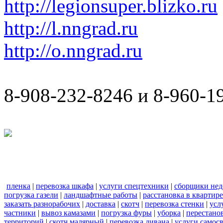
http://legionsuper.blizko.ru
http://l.nngrad.ru
http://o.nngrad.ru
8-908-232-8246 и 8-960-1
пленка
|
перевозка шкафа
|
услуги спецтехники
|
сборщики нед
погрузка газели
|
ландшафтные работы
|
расстановка в квартире
заказать разнорабочих
|
доставка
|
скотч
|
перевозка стенки
|
усл
частники
|
вывоз камазами
|
погрузка фуры
|
уборка
|
перестанов
территорий
|
скотч малярный
|
перевозка дивана
|
услуги самос