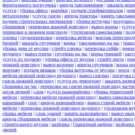
фронтального погрузчика
|
аренда такелажников
|
заказать пер
услуги
|
уборка офиса
|
коробки
|
подъем стройматериалов
|
дем
металлолома
|
услуги газели
|
аренда трактора
|
нанять такелаж
подъем строительных материалов
|
уборка коттеджа
|
воздушно-
сборщиков
|
перевозки нижний новгород
|
вывоз ванны
|
услуги
перевозки в нижнем новгороде
|
утилизация самосвалами
|
под
пленка
|
грузоперевозки
|
перевозка мебели
|
монтаж перегород
батарей
|
заказать грузчиков
|
копка
|
такелажники на час
|
транс
уборка дачи от мусора
|
стрейч пленка
|
перевозка сейфа
|
демон
недорого
|
вывоз плиты
|
грузчики на час
|
копка траншей
|
расс
услуги по подъему
|
уборка офиса от мусора
|
стрейч лента
|
пер
нижний новгород
|
вывоз колонки
|
аренда грузчиков
|
копка по
монтажу
|
подъем мешков
|
уборка коттеджа от мусора
|
лента
|
п
мебели нижний новгород недорого
|
вывоз газелью
|
погрузка г
газель нижний новгород
|
услуги по демонтажу
|
заказать разн
сборщики на час
|
перевозки на газели нижний новгород частн
песок речной
|
слом
|
услуги разнорабочих
|
уборка территорий
мебели
|
перевозка мебели нижний новгород
|
вывоз самосвала
карьерный
|
снос
|
аренда разнорабочих
|
вывоз старой мебели
|
мебели
|
перевозки нижний новгород недорого
|
утилизация му
сборка мебели
|
слом зданий
|
нанять разнорабочих
|
вывоз окон
аренда сборщиков мебели
|
газель перевозки нижний новгород
строительного мусора
|
разборка
|
Гранитный щебень
|
разборка
дверей