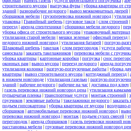
офисный
|
нанять газель
|
услуги фронтального погрузчика
|
ар
строительного мусора
|
выгрузка фуры
|
уборка квартиры от ст
зданий
|
разнорабочие недорого
|
вывоз межкомнатных дверей
сборщиков мебели
|
грузоперевозка нижний новгород
|
утилиза
упаковка
|
Гравийный щебень
|
грузовое такси
|
слом строений
переезд
|
аренда спецтехники
|
сборщики мебели недорого
|
пер
уборка офиса от строительного мусора
|
упаковочный материал
утилизация старой мебели
|
мешки зеленые
|
офисный переезд
|
недорого нижний новгород
|
утилизация батарей
|
погрузо-разг
Шлаковый щебень
|
такелаж
|
слом перегородок
|
услуги рабочи
самосвала
|
заказать такелажников
|
перевозка мебели с грузчи
уборка квартиры
|
картонные коробки
|
погрузка
|
снос перегор
оконных рам
|
вывоз мусора
|
переезд недорого
|
аренда погрузч
утилизация колонки
|
разгрузо-погрузочные работы
|
уборка да
квартиры
|
вывоз строительного мусора
|
коттеджный переезд
|
в нижнем новгороде
|
утилизация газелью
|
разгрузо-погрузочн
зданий
|
рабочие недорого
|
рабочие на час
|
доставка под ключ
|
газель перевозки нижний новгород цена
|
утилизация камазам
пупырчатая пленка
|
транспортные услуги
|
монтаж строений
|
грузчиков
|
земляные работы
|
такелажники недорого
|
заказать
подъем гипсокартона
|
уборка квартиры от мусора
|
воздушно-п
сборщиков
|
автомобильные перевозки нижний новгород
|
выво
перевозки нижний новгород
|
монтаж
|
подъем сухих смесей
|
у
перегородок
|
аренда сборщиков
|
газель перевозки нижний нов
расстановка мебели
|
грузовые перевозки нижний новгород це