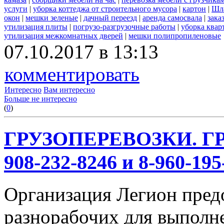
услуги
|
уборка коттеджа от строительного мусора
|
картон
|
Шл
окон
|
мешки зеленые
|
дачный переезд
|
аренда самосвала
|
зака
утилизация плиты
|
погрузо-разгрузочные работы
|
уборка квар
утилизация межкомнатных дверей
|
мешки полипропиленовые
07.10.2017 в 13:13
комментировать
Интересно
Вам интересно
Больше не интересно
(
0
)
ГРУЗОПЕРЕВОЗКИ. ГР
908-232-8246 и 8-960-195
Организация Легион предо
разнорабочих для выполн