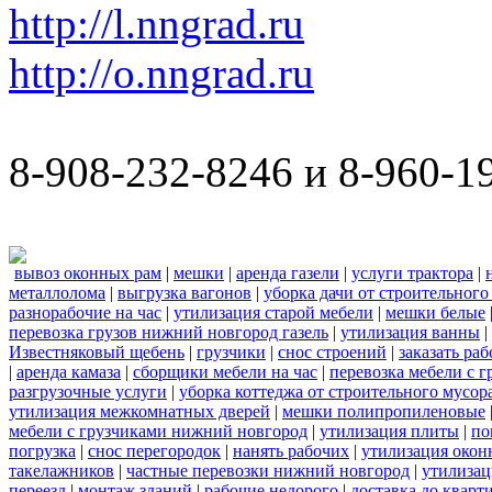
http://l.nngrad.ru
http://o.nngrad.ru
8-908-232-8246 и 8-960-1
вывоз оконных рам
|
мешки
|
аренда газели
|
услуги трактора
|
металлолома
|
выгрузка вагонов
|
уборка дачи от строительного
разнорабочие на час
|
утилизация старой мебели
|
мешки белые
перевозка грузов нижний новгород газель
|
утилизация ванны
|
Известняковый щебень
|
грузчики
|
снос строений
|
заказать ра
|
аренда камаза
|
сборщики мебели на час
|
перевозка мебели с 
разгрузочные услуги
|
уборка коттеджа от строительного мусор
утилизация межкомнатных дверей
|
мешки полипропиленовые
мебели с грузчиками нижний новгород
|
утилизация плиты
|
по
погрузка
|
снос перегородок
|
нанять рабочих
|
утилизация окон
такелажников
|
частные перевозки нижний новгород
|
утилизац
переезд
|
монтаж зданий
|
рабочие недорого
|
доставка до кварт