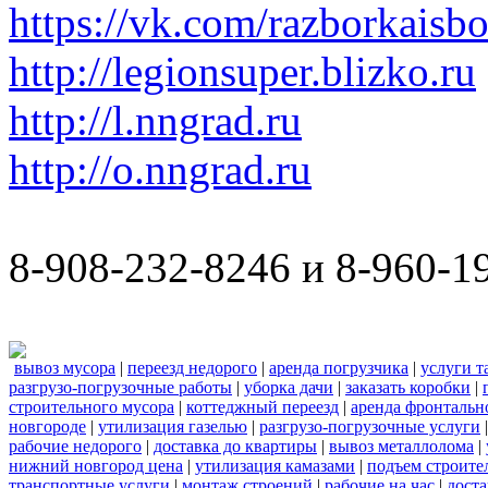
https://vk.com/razborkaisb
http://legionsuper.blizko.ru
http://l.nngrad.ru
http://o.nngrad.ru
8-908-232-8246 и 8-960-1
вывоз мусора
|
переезд недорого
|
аренда погрузчика
|
услуги т
разгрузо-погрузочные работы
|
уборка дачи
|
заказать коробки
|
строительного мусора
|
коттеджный переезд
|
аренда фронтальн
новгороде
|
утилизация газелью
|
разгрузо-погрузочные услуги
рабочие недорого
|
доставка до квартиры
|
вывоз металлолома
|
нижний новгород цена
|
утилизация камазами
|
подъем строите
транспортные услуги
|
монтаж строений
|
рабочие на час
|
доста