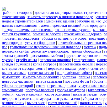
рабочие недорого
|
доставка до квартиры
|
вывоз строительног
такелажников
|
заказать перевозку в нижнем новгороде
|
утилиз
подъем стройматериалов
|
демонтаж зданий
|
рабочие на час
|
д
нанять такелажников
|
газель перевозки нижний новгород цена
|
воздушно-пупырчатая пленка
|
транспортные услуги
|
монтаж 
услуги грузчиков
|
земляные работы
|
такелажники недорого
|
з
|
подъем гипсокартона
|
уборка квартиры от мусора
|
воздушно-
перегородок
|
услуги сборщиков
|
автомобильные перевозки ни
час
|
транспортные перевозки нижний новгород
|
монтаж
|
подъ
перевозка сейфа
|
демонтаж перегородок
|
аренда сборщиков
|
г
|
копка траншей
|
расстановка мебели
|
грузовые перевозки ниж
мусора
|
стрейч лента
|
перевозка пианино
|
спецтехника
|
нанят
аренда грузчиков
|
копка погреба
|
перестановка мебели
|
перев
коттеджа от мусора
|
лента
|
перевозка шкафа
|
услуги спецтехн
вывоз газелью
|
погрузка газели
|
ландшафтные работы
|
расста
демонтажу
|
заказать разнорабочих
|
доставка
|
пленка
|
перевозк
новгород частники
|
вывоз камазами
|
погрузка фуры
|
уборка
|
уборка территорий
|
скотч
|
перевозка дивана
|
услуги самосвал
самосвалами
|
погрузка вагонов
|
уборка от мусора
|
такелажные
мебели
|
скотч малярный
|
скотч офисный
|
заказать газель
|
услу
недорого
|
утилизация мусора
|
выгрузка газели
|
уборка от стр
разнорабочих
|
вывоз окон
|
скотч прозрачный
|
нанять газель
|
у