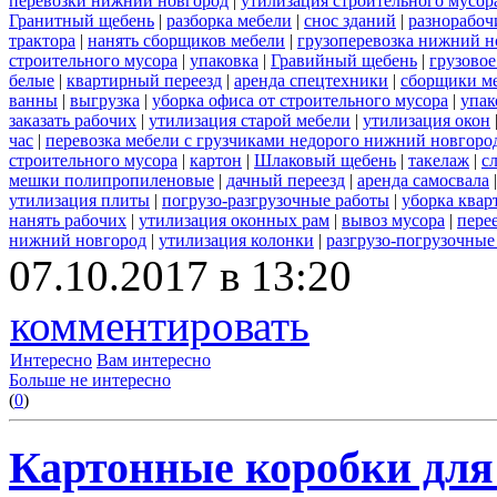
перевозки нижний новгород
|
утилизация строительного мусор
Гранитный щебень
|
разборка мебели
|
снос зданий
|
разнорабоч
трактора
|
нанять сборщиков мебели
|
грузоперевозка нижний н
строительного мусора
|
упаковка
|
Гравийный щебень
|
грузовое
белые
|
квартирный переезд
|
аренда спецтехники
|
сборщики ме
ванны
|
выгрузка
|
уборка офиса от строительного мусора
|
упак
заказать рабочих
|
утилизация старой мебели
|
утилизация окон
час
|
перевозка мебели с грузчиками недорого нижний новгоро
строительного мусора
|
картон
|
Шлаковый щебень
|
такелаж
|
с
мешки полипропиленовые
|
дачный переезд
|
аренда самосвала
утилизация плиты
|
погрузо-разгрузочные работы
|
уборка квар
нанять рабочих
|
утилизация оконных рам
|
вывоз мусора
|
пере
нижний новгород
|
утилизация колонки
|
разгрузо-погрузочные
07.10.2017 в 13:20
комментировать
Интересно
Вам интересно
Больше не интересно
(
0
)
Картонные коробки для 