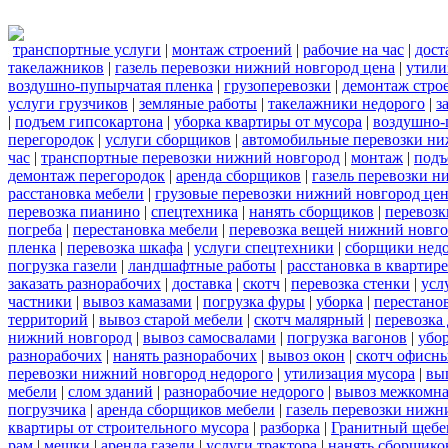
транспортные услуги
|
монтаж строений
|
рабочие на час
|
дост
такелажников
|
газель перевозки нижний новгород цена
|
утили
воздушно-пупырчатая пленка
|
грузоперевозки
|
демонтаж стро
услуги грузчиков
|
земляные работы
|
такелажники недорого
|
з
|
подъем гипсокартона
|
уборка квартиры от мусора
|
воздушно-
перегородок
|
услуги сборщиков
|
автомобильные перевозки ни
час
|
транспортные перевозки нижний новгород
|
монтаж
|
подъ
демонтаж перегородок
|
аренда сборщиков
|
газель перевозки 
расстановка мебели
|
грузовые перевозки нижний новгород це
перевозка пианино
|
спецтехника
|
нанять сборщиков
|
перевозк
погреба
|
перестановка мебели
|
перевозка вещей нижний новг
пленка
|
перевозка шкафа
|
услуги спецтехники
|
сборщики нед
погрузка газели
|
ландшафтные работы
|
расстановка в квартире
заказать разнорабочих
|
доставка
|
скотч
|
перевозка стенки
|
усл
частники
|
вывоз камазами
|
погрузка фуры
|
уборка
|
перестанов
территорий
|
вывоз старой мебели
|
скотч малярный
|
перевозка
нижний новгород
|
вывоз самосвалами
|
погрузка вагонов
|
убор
разнорабочих
|
нанять разнорабочих
|
вывоз окон
|
скотч офисн
перевозки нижний новгород недорого
|
утилизация мусора
|
вы
мебели
|
слом зданий
|
разнорабочие недорого
|
вывоз межкомна
погрузчика
|
аренда сборщиков мебели
|
газель перевозки нижн
квартиры от строительного мусора
|
разборка
|
Гранитный щебе
рам
|
мешки
|
аренда газели
|
услуги трактора
|
нанять сборщико