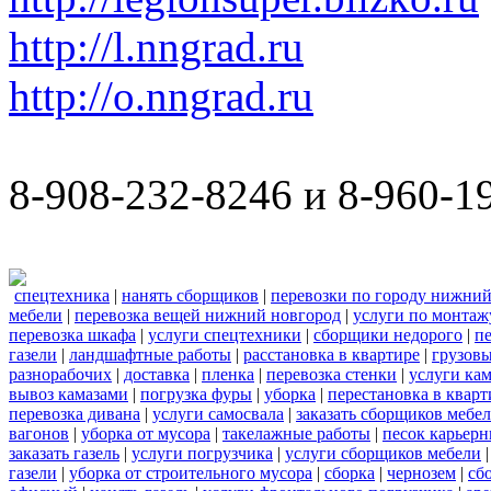
http://l.nngrad.ru
http://o.nngrad.ru
8-908-232-8246 и 8-960-1
спецтехника
|
нанять сборщиков
|
перевозки по городу нижний
мебели
|
перевозка вещей нижний новгород
|
услуги по монтаж
перевозка шкафа
|
услуги спецтехники
|
сборщики недорого
|
п
газели
|
ландшафтные работы
|
расстановка в квартире
|
грузовы
разнорабочих
|
доставка
|
пленка
|
перевозка стенки
|
услуги кам
вывоз камазами
|
погрузка фуры
|
уборка
|
перестановка в кварт
перевозка дивана
|
услуги самосвала
|
заказать сборщиков мебе
вагонов
|
уборка от мусора
|
такелажные работы
|
песок карьер
заказать газель
|
услуги погрузчика
|
услуги сборщиков мебели
газели
|
уборка от строительного мусора
|
сборка
|
чернозем
|
сб