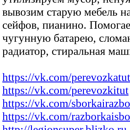
вывозим старую мебель на 
сейфов, пианино. Помогае
чугунную батарею, слома
радиатор, стиральная маш
https://vk.com/perevozkatu
https://vk.com/perevozkitut
https://vk.com/sborkairazb
https://vk.com/razborkaisb
http://legionsuper.blizko.ru