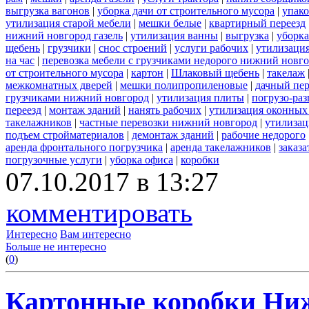
выгрузка вагонов
|
уборка дачи от строительного мусора
|
упако
утилизация старой мебели
|
мешки белые
|
квартирный переезд
нижний новгород газель
|
утилизация ванны
|
выгрузка
|
уборка
щебень
|
грузчики
|
снос строений
|
услуги рабочих
|
утилизация
на час
|
перевозка мебели с грузчиками недорого нижний новг
от строительного мусора
|
картон
|
Шлаковый щебень
|
такелаж
межкомнатных дверей
|
мешки полипропиленовые
|
дачный пер
грузчиками нижний новгород
|
утилизация плиты
|
погрузо-ра
переезд
|
монтаж зданий
|
нанять рабочих
|
утилизация оконных
такелажников
|
частные перевозки нижний новгород
|
утилизац
подъем стройматериалов
|
демонтаж зданий
|
рабочие недорого
аренда фронтального погрузчика
|
аренда такелажников
|
заказ
погрузочные услуги
|
уборка офиса
|
коробки
07.10.2017 в 13:27
комментировать
Интересно
Вам интересно
Больше не интересно
(
0
)
Картонные коробки Ни