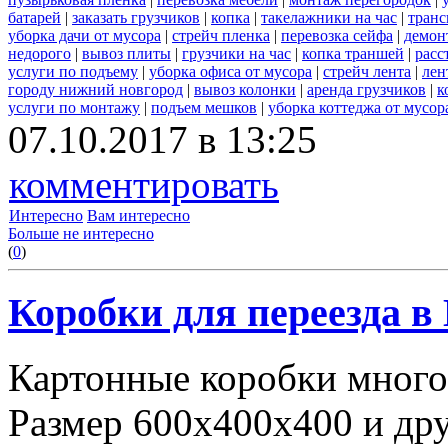
батарей
|
заказать грузчиков
|
копка
|
такелажники на час
|
транс
уборка дачи от мусора
|
стрейч пленка
|
перевозка сейфа
|
демон
недорого
|
вывоз плиты
|
грузчики на час
|
копка траншей
|
расс
услуги по подъему
|
уборка офиса от мусора
|
стрейч лента
|
лен
городу нижний новгород
|
вывоз колонки
|
аренда грузчиков
|
к
услуги по монтажу
|
подъем мешков
|
уборка коттеджа от мусор
07.10.2017 в 13:25
комментировать
Интересно
Вам интересно
Больше не интересно
(
0
)
Коробки для переезда 
Картонные коробки много
Размер 600х400х400 и дру