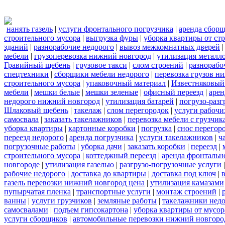
нанять газель
|
услуги фронтального погрузчика
|
аренда сбор
строительного мусора
|
выгрузка фуры
|
уборка квартиры от ст
зданий
|
разнорабочие недорого
|
вывоз межкомнатных дверей
мебели
|
грузоперевозка нижний новгород
|
утилизация металл
Гравийный щебень
|
грузовое такси
|
слом строений
|
разнорабо
спецтехники
|
сборщики мебели недорого
|
перевозка грузов н
строительного мусора
|
упаковочный материал
|
Известняковый
мебели
|
мешки белые
|
мешки зеленые
|
офисный переезд
|
арен
недорого нижний новгород
|
утилизация батарей
|
погрузо-разг
Шлаковый щебень
|
такелаж
|
слом перегородок
|
услуги рабочи
самосвала
|
заказать такелажников
|
перевозка мебели с грузчи
уборка квартиры
|
картонные коробки
|
погрузка
|
снос перегор
переезд недорого
|
аренда погрузчика
|
услуги такелажников
|
ч
погрузочные работы
|
уборка дачи
|
заказать коробки
|
переезд
|
строительного мусора
|
коттеджный переезд
|
аренда фронтальн
новгороде
|
утилизация газелью
|
разгрузо-погрузочные услуги
рабочие недорого
|
доставка до квартиры
|
доставка под ключ
|
газель перевозки нижний новгород цена
|
утилизация камазами
пупырчатая пленка
|
транспортные услуги
|
монтаж строений
|
ванны
|
услуги грузчиков
|
земляные работы
|
такелажники нед
самосвалами
|
подъем гипсокартона
|
уборка квартиры от мусор
услуги сборщиков
|
автомобильные перевозки нижний новгоро