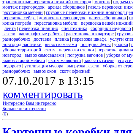
транспортные перевозки нижний новгород
|
монтаж
|
подъем с
монтаж перегородок
|
аренда сборщиков
|
газель перевозки ни
расстановка мебели
|
грузовые перевозки нижний новгород це
перевозка сейфа
|
демонтаж перегородок
|
нанять сборщиков
|
п
копка погреба
|
перестановка мебели
|
перевозка вещей нижний
|
лента
|
перевозка пианино
|
спецтехника
|
сборщики недорого
газели
|
ландшафтные работы
|
расстановка в квартире
|
грузовы
разнорабочих
|
доставка
|
пленка
|
перевозка шкафа
|
услуги спе
новгород частники
|
вывоз камазами
|
погрузка фуры
|
уборка
|
уборка территорий
|
скотч
|
перевозка стенки
|
перевозка дивана
новгород
|
вывоз самосвалами
|
погрузка вагонов
|
уборка от му
вывоз старой мебели
|
скотч малярный
|
заказать газель
|
услуги
недорого
|
утилизация мусора
|
выгрузка газели
|
уборка от стр
разнорабочих
|
вывоз окон
|
скотч офисный
07.10.2017 в 13:15
комментировать
Интересно
Вам интересно
Больше не интересно
(
0
)
Картонные коробки для