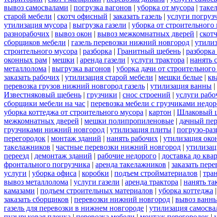
вывоз самосвалами
|
погрузка вагонов
|
уборка от мусора
|
таке
старой мебели
|
скотч офисный
|
заказать газель
|
услуги погруз
утилизация мусора
|
выгрузка газели
|
уборка от строительного
разнорабочих
|
вывоз окон
|
вывоз межкомнатных дверей
|
скот
сборщиков мебели
|
газель перевозки нижний новгород
|
утилиз
строительного мусора
|
разборка
|
Гранитный щебень
|
разборка
оконных рам
|
мешки
|
аренда газели
|
услуги трактора
|
нанять 
металлолома
|
выгрузка вагонов
|
уборка дачи от строительного
заказать рабочих
|
утилизация старой мебели
|
мешки белые
|
кв
перевозка грузов нижний новгород газель
|
утилизация ванны
|
Известняковый щебень
|
грузчики
|
снос строений
|
услуги рабо
сборщики мебели на час
|
перевозка мебели с грузчиками недо
уборка коттеджа от строительного мусора
|
картон
|
Шлаковый 
межкомнатных дверей
|
мешки полипропиленовые
|
дачный пер
грузчиками нижний новгород
|
утилизация плиты
|
погрузо-ра
перегородок
|
монтаж зданий
|
нанять рабочих
|
утилизация око
такелажников
|
частные перевозки нижний новгород
|
утилизац
переезд
|
демонтаж зданий
|
рабочие недорого
|
доставка до ква
фронтального погрузчика
|
аренда такелажников
|
заказать пер
услуги
|
уборка офиса
|
коробки
|
подъем стройматериалов
|
тра
вывоз металлолома
|
услуги газели
|
аренда трактора
|
нанять т
камазами
|
подъем строительных материалов
|
уборка коттеджа
заказать сборщиков
|
перевозки нижний новгород
|
вывоз ванн
газель для перевозки в нижнем новгороде
|
утилизация самосва
пузырьковая пленка
|
перевозка мебели
|
монтаж перегородок
|