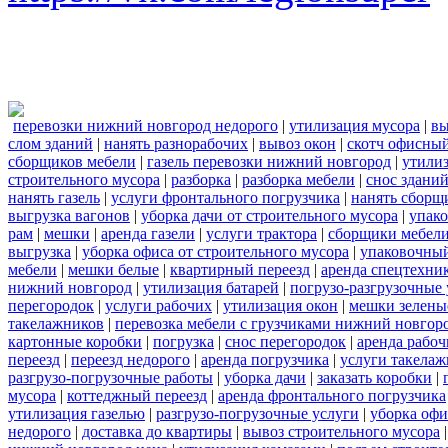
перевозки нижний новгород недорого
|
утилизация мусора
|
вы
слом зданий
|
нанять разнорабочих
|
вывоз окон
|
скотч офисны
сборщиков мебели
|
газель перевозки нижний новгород
|
утилиз
строительного мусора
|
разборка
|
разборка мебели
|
снос здани
нанять газель
|
услуги фронтального погрузчика
|
нанять сборщ
выгрузка вагонов
|
уборка дачи от строительного мусора
|
упако
рам
|
мешки
|
аренда газели
|
услуги трактора
|
сборщики мебели
выгрузка
|
уборка офиса от строительного мусора
|
упаковочный
мебели
|
мешки белые
|
квартирный переезд
|
аренда спецтехни
нижний новгород
|
утилизация батарей
|
погрузо-разгрузочные 
перегородок
|
услуги рабочих
|
утилизация окон
|
мешки зелены
такелажников
|
перевозка мебели с грузчиками нижний новгор
картонные коробки
|
погрузка
|
снос перегородок
|
аренда рабоч
переезд
|
переезд недорого
|
аренда погрузчика
|
услуги такела
разгрузо-погрузочные работы
|
уборка дачи
|
заказать коробки
|
мусора
|
коттеджный переезд
|
аренда фронтального погрузчика
утилизация газелью
|
разгрузо-погрузочные услуги
|
уборка офи
недорого
|
доставка до квартиры
|
вывоз строительного мусора