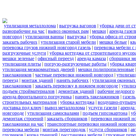
утилизация металлолома
|
выгрузка вагонов
|
уборка дачи от с
разнорабочие на час
|
вывоз оконных рам
|
мешки
|
аренда газел
новгород
|
утилизация ванны
|
выгрузка
|
уборка офиса от стро
заказать рабочих
|
утилизация старой мебели
|
мешки белые
|
кв
перевозка грузов нижний новгород газель
|
перевозка мебели с
разгрузочные услуги
|
уборка коттеджа от строительного мусор
мешки зеленые
|
офисный переезд
|
аренда камаза
|
сборщики ме
утилизация плиты
|
погрузо-разгрузочные работы
|
уборка квар
утилизация межкомнатных дверей
|
мешки полипропиленовые
такелажников
|
частные перевозки нижний новгород
|
утилизац
переезд
|
монтаж зданий
|
нанять рабочих
|
утилизация оконных
такелажников
|
заказать перевозку в нижнем новгороде
|
утилиз
подъем стройматериалов
|
демонтаж зданий
|
рабочие недорого
аренда фронтального погрузчика
|
нанять такелажников
|
газел
строительных материалов
|
уборка коттеджа
|
воздушно-пупырч
доставка под ключ
|
вывоз металлолома
|
услуги газели
|
аренда
новгороде
|
утилизация самосвалами
|
подъем гипсокартона
|
уб
демонтаж строений
|
заказать сборщиков
|
перевозки нижний н
такелажники на час
|
транспортные перевозки нижний новгоро
перевозка мебели
|
монтаж перегородок
|
услуги сборщиков
|
ав
грузчиков
|
копка траншей
|
расстановка мебели
|
грузовые пер