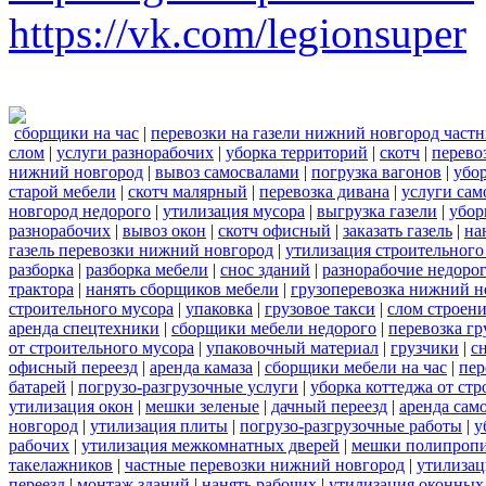
https://vk.com/legionsuper
сборщики на час
|
перевозки на газели нижний новгород част
слом
|
услуги разнорабочих
|
уборка территорий
|
скотч
|
перево
нижний новгород
|
вывоз самосвалами
|
погрузка вагонов
|
убор
старой мебели
|
скотч малярный
|
перевозка дивана
|
услуги сам
новгород недорого
|
утилизация мусора
|
выгрузка газели
|
убор
разнорабочих
|
вывоз окон
|
скотч офисный
|
заказать газель
|
на
газель перевозки нижний новгород
|
утилизация строительного
разборка
|
разборка мебели
|
снос зданий
|
разнорабочие недоро
трактора
|
нанять сборщиков мебели
|
грузоперевозка нижний н
строительного мусора
|
упаковка
|
грузовое такси
|
слом строен
аренда спецтехники
|
сборщики мебели недорого
|
перевозка гр
от строительного мусора
|
упаковочный материал
|
грузчики
|
с
офисный переезд
|
аренда камаза
|
сборщики мебели на час
|
пер
батарей
|
погрузо-разгрузочные услуги
|
уборка коттеджа от ст
утилизация окон
|
мешки зеленые
|
дачный переезд
|
аренда сам
новгород
|
утилизация плиты
|
погрузо-разгрузочные работы
|
у
рабочих
|
утилизация межкомнатных дверей
|
мешки полипроп
такелажников
|
частные перевозки нижний новгород
|
утилизац
переезд
|
монтаж зданий
|
нанять рабочих
|
утилизация оконных