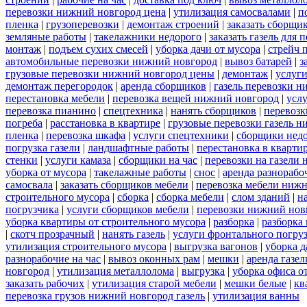
перевозки нижний новгород цена
|
утилизация самосвалами
|
п
пленка
|
грузоперевозки
|
демонтаж строений
|
заказать сборщи
земляные работы
|
такелажники недорого
|
заказать газель для
монтаж
|
подъем сухих смесей
|
уборка дачи от мусора
|
стрейч 
автомобильные перевозки нижний новгород
|
вывоз батарей
|
з
грузовые перевозки нижний новгород цены
|
демонтаж
|
услуги
демонтаж перегородок
|
аренда сборщиков
|
газель перевозки 
перестановка мебели
|
перевозка вещей нижний новгород
|
усл
перевозка пианино
|
спецтехника
|
нанять сборщиков
|
перевозк
погреба
|
расстановка в квартире
|
грузовые перевозки газель 
пленка
|
перевозка шкафа
|
услуги спецтехники
|
сборщики нед
погрузка газели
|
ландшафтные работы
|
перестановка в кварти
стенки
|
услуги камаза
|
сборщики на час
|
перевозки на газели
уборка от мусора
|
такелажные работы
|
снос
|
аренда разнорабо
самосвала
|
заказать сборщиков мебели
|
перевозка мебели ниж
строительного мусора
|
сборка
|
сборка мебели
|
слом зданий
|
н
погрузчика
|
услуги сборщиков мебели
|
перевозки нижний нов
уборка квартиры от строительного мусора
|
разборка
|
разборка
|
скотч прозрачный
|
нанять газель
|
услуги фронтального погру
утилизация строительного мусора
|
выгрузка вагонов
|
уборка д
разнорабочие на час
|
вывоз оконных рам
|
мешки
|
аренда газел
новгород
|
утилизация металлолома
|
выгрузка
|
уборка офиса о
заказать рабочих
|
утилизация старой мебели
|
мешки белые
|
кв
перевозка грузов нижний новгород газель
|
утилизация ванны