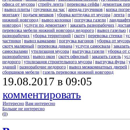
офиса от мусора
|
стрейч лента
|
перевозка сейфа
|
демонтаж пер
|
вывоз плиты
|
грузчики на час
|
аренда грузчиков
|
копка погре
монтажу
|
подъем мешков
|
уборка коттеджа от мусора
|
лента
|
п
нижний новгород
|
вывоз колонки
|
погрузка газели
|
ландшафт
новгород
|
услуги по демонтажу
|
заказать разнорабочих
|
доста
перевозка мебели нижний новгород недорого
|
вывоз газелью
|
разнорабочих
|
уборка территорий
|
скотч
|
перевозка стенки
|
ус
частники
|
вывоз камазами
|
погрузка вагонов
|
уборка от мусор
скотч малярный
|
перевозка дивана
|
услуги самосвала
|
заказат
самосвалами
|
утилизация мусора
|
выгрузка газели
|
уборка от 
разнорабочих
|
вывоз окон
|
скотч офисный
|
заказать газель
|
ус
недорого
|
утилизация строительного мусора
|
выгрузка фуры
|
зданий
|
разнорабочие недорого
|
вывоз межкомнатных дверей
сборщиков мебели
|
газель перевозки нижний новгород
19.08.2017 в 09:05
комментировать
Интересно
Вам интересно
Больше не интересно
(
0
)