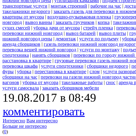
нижний новгород цена
|
утилизация камазами
|
подъем строите
транспортные услуги
|
монтаж строений
|
рабочие на час
|
доста
такелажники недорого
|
заказать газель для перевозки в нижне
квартиры от мусора
|
воздушно-пузырьковая пленка
|
грузопере
новгород
|
вывоз ванны
|
заказать грузчиков
|
копка
|
такелажник
сухих смесей
|
уборка дачи от мусора
|
стрейч пленка
|
перевозк
перевозки нижний новгород
|
вывоз батарей
|
вывоз плиты
|
гру
нижний новгород цены
|
демонтаж
|
услуги по подъему
|
уборка
аренда сборщиков
|
газель перевозки нижний новгород недорог
перевозка вещей нижний новгород
|
услуги по монтажу
|
подъе
спецтехника
|
нанять сборщиков
|
перевозки по городу нижний
расстановка в квартире
|
грузовые перевозки газель нижний но
перевозка шкафа
|
услуги спецтехники
|
сборщики недорого
|
п
фуры
|
уборка
|
перестановка в квартире
|
слом
|
услуги разнора
сборщики на час
|
перевозки на газели нижний новгород частн
вагонов
|
уборка от мусора
|
такелажные работы
|
снос
|
аренда 
услуги самосвала
|
заказать сборщиков мебели
19.08.2017 в 08:49
комментировать
Интересно
Вам интересно
Больше не интересно
(
0
)