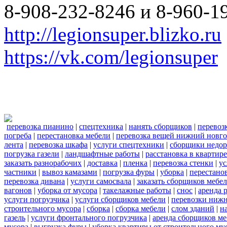
8-908-232-8246 и 8-960-1
http://legionsuper.blizko.ru
https://vk.com/legionsuper
перевозка пианино
|
спецтехника
|
нанять сборщиков
|
перевоз
погреба
|
перестановка мебели
|
перевозка вещей нижний новг
лента
|
перевозка шкафа
|
услуги спецтехники
|
сборщики недор
погрузка газели
|
ландшафтные работы
|
расстановка в квартире
заказать разнорабочих
|
доставка
|
пленка
|
перевозка стенки
|
ус
частники
|
вывоз камазами
|
погрузка фуры
|
уборка
|
перестанов
перевозка дивана
|
услуги самосвала
|
заказать сборщиков мебе
вагонов
|
уборка от мусора
|
такелажные работы
|
снос
|
аренда 
услуги погрузчика
|
услуги сборщиков мебели
|
перевозки нижн
строительного мусора
|
сборка
|
сборка мебели
|
слом зданий
|
н
газель
|
услуги фронтального погрузчика
|
аренда сборщиков м
мусора
|
выгрузка фуры
|
уборка квартиры от строительного му