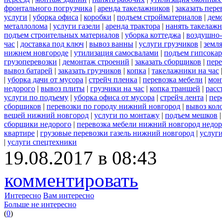
фронтального погрузчика
|
аренда такелажников
|
заказать пер
услуги
|
уборка офиса
|
коробки
|
подъем стройматериалов
|
дем
металлолома
|
услуги газели
|
аренда трактора
|
нанять такелаж
подъем строительных материалов
|
уборка коттеджа
|
воздушно-
час
|
доставка под ключ
|
вывоз ванны
|
услуги грузчиков
|
земл
нижнем новгороде
|
утилизация самосвалами
|
подъем гипсокар
грузоперевозки
|
демонтаж строений
|
заказать сборщиков
|
пер
вывоз батарей
|
заказать грузчиков
|
копка
|
такелажники на час
|
уборка дачи от мусора
|
стрейч пленка
|
перевозка мебели
|
мон
недорого
|
вывоз плиты
|
грузчики на час
|
копка траншей
|
расс
услуги по подъему
|
уборка офиса от мусора
|
стрейч лента
|
пер
сборщиков
|
перевозки по городу нижний новгород
|
вывоз кол
вещей нижний новгород
|
услуги по монтажу
|
подъем мешков
сборщики недорого
|
перевозка мебели нижний новгород недор
квартире
|
грузовые перевозки газель нижний новгород
|
услуг
|
услуги спецтехники
19.08.2017 в 08:43
комментировать
Интересно
Вам интересно
Больше не интересно
(
0
)