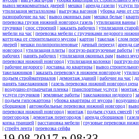
вывоз межкомнатных дверей
|
мешки
|
аренда газели
|
услуги тр
утилизация металлолома
|
выгрузка вагонов
|
уборка дачи от ст
разнорабочие на час
|
вывоз оконных рам
|
мешки белые
|
кварт
перевозка грузов нижний новгород газель
|
утилизация ванны
|
грузчики
|
снос строений
|
заказать рабочих
|
утилизация старой
мебели на час
|
перевозка мебели с грузчиками недорого нижн
коттеджа от строительного мусора
|
картон
|
такелаж
|
слом пер
дверей
|
мешки полипропиленовые
|
дачный переезд
|
аренда са
новгород
|
утилизация плиты
|
погрузо-разгрузочные работы
|
у
рабочих
|
нанять рабочих
|
утилизация оконных рам
|
вывоз мус
перевозки нижний новгород
|
утилизация колонки
|
разгрузо-п
|
рабочие недорого
|
доставка до квартиры
|
вывоз строительног
такелажников
|
заказать перевозку в нижнем новгороде
|
утилиз
подъем стройматериалов
|
демонтаж зданий
|
рабочие на час
|
д
нанять такелажников
|
газель перевозки нижний новгород цена
|
воздушно-пупырчатая пленка
|
транспортные услуги
|
монтаж 
услуги грузчиков
|
земляные работы
|
такелажники недорого
|
з
|
подъем гипсокартона
|
уборка квартиры от мусора
|
воздушно-
сборщиков
|
автомобильные перевозки нижний новгород
|
выво
перевозки нижний новгород
|
монтаж
|
подъем сухих смесей
|
у
перегородок
|
демонтаж перегородок
|
аренда сборщиков
|
газел
копка траншей
|
расстановка мебели
|
грузовые перевозки нижн
|
стрейч лента
|
перевозка сейфа
19.08.2017 в 08:33