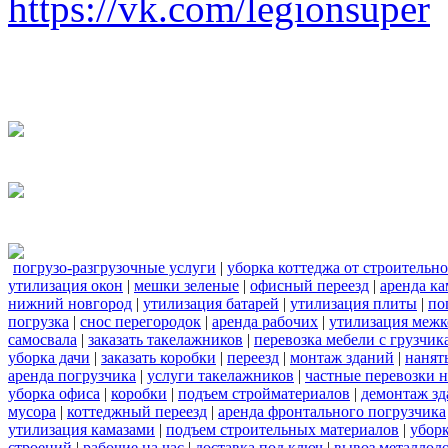
https://vk.com/legionsuper
погрузо-разгрузочные услуги
|
уборка коттеджа от строительн
утилизация окон
|
мешки зеленые
|
офисный переезд
|
аренда ка
нижний новгород
|
утилизация батарей
|
утилизация плиты
|
по
погрузка
|
снос перегородок
|
аренда рабочих
|
утилизация межк
самосвала
|
заказать такелажников
|
перевозка мебели с грузчи
уборка дачи
|
заказать коробки
|
переезд
|
монтаж зданий
|
нанят
аренда погрузчика
|
услуги такелажников
|
частные перевозки 
уборка офиса
|
коробки
|
подъем стройматериалов
|
демонтаж з
мусора
|
коттеджный переезд
|
аренда фронтального погрузчика
утилизация камазами
|
подъем строительных материалов
|
уборк
строений
|
рабочие на час
|
доставка под ключ
|
вывоз металлол