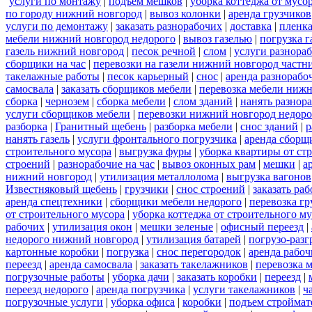
услуги по монтажу
|
подъем мешков
|
уборка коттеджа от мусо
по городу нижний новгород
|
вывоз колонки
|
аренда грузчиков
услуги по демонтажу
|
заказать разнорабочих
|
доставка
|
пленк
мебели нижний новгород недорого
|
вывоз газелью
|
погрузка г
газель нижний новгород
|
песок речной
|
слом
|
услуги разнора
сборщики на час
|
перевозки на газели нижний новгород частн
такелажные работы
|
песок карьерный
|
снос
|
аренда разнорабо
самосвала
|
заказать сборщиков мебели
|
перевозка мебели ниж
сборка
|
чернозем
|
сборка мебели
|
слом зданий
|
нанять разнор
услуги сборщиков мебели
|
перевозки нижний новгород недоро
разборка
|
Гранитный щебень
|
разборка мебели
|
снос зданий
|
р
нанять газель
|
услуги фронтального погрузчика
|
аренда сборщ
строительного мусора
|
выгрузка фуры
|
уборка квартиры от ст
строений
|
разнорабочие на час
|
вывоз оконных рам
|
мешки
|
а
нижний новгород
|
утилизация металлолома
|
выгрузка вагонов
Известняковый щебень
|
грузчики
|
снос строений
|
заказать ра
аренда спецтехники
|
сборщики мебели недорого
|
перевозка гр
от строительного мусора
|
уборка коттеджа от строительного м
рабочих
|
утилизация окон
|
мешки зеленые
|
офисный переезд
|
недорого нижний новгород
|
утилизация батарей
|
погрузо-разг
картонные коробки
|
погрузка
|
снос перегородок
|
аренда рабоч
переезд
|
аренда самосвала
|
заказать такелажников
|
перевозка 
погрузочные работы
|
уборка дачи
|
заказать коробки
|
переезд
|
переезд недорого
|
аренда погрузчика
|
услуги такелажников
|
ч
погрузочные услуги
|
уборка офиса
|
коробки
|
подъем строймат