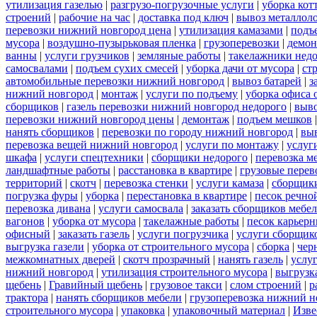
утилизация газелью
|
разгрузо-погрузочные услуги
|
уборка кот
строений
|
рабочие на час
|
доставка под ключ
|
вывоз металлол
перевозки нижний новгород цена
|
утилизация камазами
|
подъ
мусора
|
воздушно-пузырьковая пленка
|
грузоперевозки
|
демон
ванны
|
услуги грузчиков
|
земляные работы
|
такелажники нед
самосвалами
|
подъем сухих смесей
|
уборка дачи от мусора
|
ст
автомобильные перевозки нижний новгород
|
вывоз батарей
|
з
нижний новгород
|
монтаж
|
услуги по подъему
|
уборка офиса 
сборщиков
|
газель перевозки нижний новгород недорого
|
выв
перевозки нижний новгород цены
|
демонтаж
|
подъем мешков
нанять сборщиков
|
перевозки по городу нижний новгород
|
вы
перевозка вещей нижний новгород
|
услуги по монтажу
|
услуг
шкафа
|
услуги спецтехники
|
сборщики недорого
|
перевозка м
ландшафтные работы
|
расстановка в квартире
|
грузовые перев
территорий
|
скотч
|
перевозка стенки
|
услуги камаза
|
сборщики
погрузка фуры
|
уборка
|
перестановка в квартире
|
песок речно
перевозка дивана
|
услуги самосвала
|
заказать сборщиков мебе
вагонов
|
уборка от мусора
|
такелажные работы
|
песок карьер
офисный
|
заказать газель
|
услуги погрузчика
|
услуги сборщик
выгрузка газели
|
уборка от строительного мусора
|
сборка
|
чер
межкомнатных дверей
|
скотч прозрачный
|
нанять газель
|
услу
нижний новгород
|
утилизация строительного мусора
|
выгрузк
щебень
|
Гравийный щебень
|
грузовое такси
|
слом строений
|
р
трактора
|
нанять сборщиков мебели
|
грузоперевозка нижний н
строительного мусора
|
упаковка
|
упаковочный материал
|
Изве