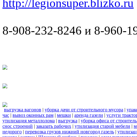
http://legionsuper.blizko.ru
8-908-232-8246 и 8-960-1
выгрузка вагонов
|
уборка дачи от строительного мусора
|
упак
час
|
вывоз оконных рам
|
мешки
|
аренда газели
|
услуги тракто
утилизация металлолома
|
выгрузка
|
уборка офиса от строител
снос строений
|
заказать рабочих
|
утилизация старой мебели
|
м
недорого
|
перевозка грузов нижний новгород газель
|
утилизац