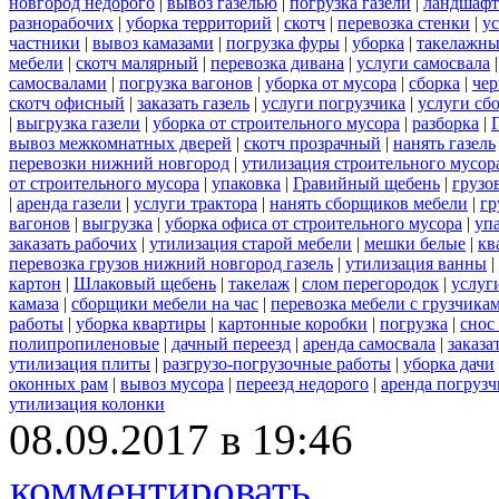
новгород недорого
|
вывоз газелью
|
погрузка газели
|
ландшафт
разнорабочих
|
уборка территорий
|
скотч
|
перевозка стенки
|
ус
частники
|
вывоз камазами
|
погрузка фуры
|
уборка
|
такелажны
мебели
|
скотч малярный
|
перевозка дивана
|
услуги самосвала
самосвалами
|
погрузка вагонов
|
уборка от мусора
|
сборка
|
чер
скотч офисный
|
заказать газель
|
услуги погрузчика
|
услуги сб
|
выгрузка газели
|
уборка от строительного мусора
|
разборка
|
вывоз межкомнатных дверей
|
скотч прозрачный
|
нанять газель
перевозки нижний новгород
|
утилизация строительного мусор
от строительного мусора
|
упаковка
|
Гравийный щебень
|
грузо
|
аренда газели
|
услуги трактора
|
нанять сборщиков мебели
|
гр
вагонов
|
выгрузка
|
уборка офиса от строительного мусора
|
уп
заказать рабочих
|
утилизация старой мебели
|
мешки белые
|
кв
перевозка грузов нижний новгород газель
|
утилизация ванны
|
картон
|
Шлаковый щебень
|
такелаж
|
слом перегородок
|
услуг
камаза
|
сборщики мебели на час
|
перевозка мебели с грузчик
работы
|
уборка квартиры
|
картонные коробки
|
погрузка
|
снос
полипропиленовые
|
дачный переезд
|
аренда самосвала
|
заказа
утилизация плиты
|
разгрузо-погрузочные работы
|
уборка дачи
оконных рам
|
вывоз мусора
|
переезд недорого
|
аренда погрузч
утилизация колонки
08.09.2017 в 19:46
комментировать