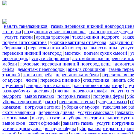
нанять такелажников
|
газель перевозки нижний новгород цен
коттеджа
|
воздушно-пупырчатая пленка
|
транспортные услуги
|
услуги газели
|
аренда трактора
|
такелажники недорого
|
заказ
подъем гипсокартона
|
уборка квартиры от мусора
|
воздушно-п
сборщиков
|
перевозки нижний новгород
|
вывоз ванны
|
услуги
перевозки нижний новгород
|
монтаж
|
подъем сухих смесей
|
у
перегородок
|
услуги сборщиков
|
автомобильные перевозки ни
мебели
|
грузовые перевозки нижний новгород цены
|
демонта
сейфа
|
демонтаж перегородок
|
аренда сборщиков
|
газель пере
траншей
|
копка погреба
|
перестановка мебели
|
перевозка вещ
от мусора
|
лента
|
перевозка пианино
|
спецтехника
|
нанять сб
грузчиков
|
ландшафтные работы
|
расстановка в квартире
|
гру
разнорабочих
|
доставка
|
пленка
|
перевозка шкафа
|
услуги спе
недорого
|
вывоз газелью
|
погрузка газели
|
погрузка фуры
|
уб
уборка территорий
|
скотч
|
перевозка стенки
|
услуги камаза
|
с
камазами
|
погрузка вагонов
|
уборка от мусора
|
такелажные ра
скотч малярный
|
перевозка дивана
|
услуги самосвала
|
заказат
самосвалами
|
выгрузка газели
|
уборка от строительного мусор
вывоз окон
|
скотч офисный
|
заказать газель
|
услуги погрузчик
утилизация мусора
|
выгрузка фуры
|
уборка квартиры от строи
зданий
|
разнорабочие недорого
|
вывоз межкомнатных дверей