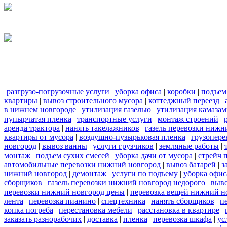
разгрузо-погрузочные услуги
|
уборка офиса
|
коробки
|
подъем
квартиры
|
вывоз строительного мусора
|
коттеджный переезд
|
в нижнем новгороде
|
утилизация газелью
|
утилизация камаза
пупырчатая пленка
|
транспортные услуги
|
монтаж строений
|
аренда трактора
|
нанять такелажников
|
газель перевозки нижн
квартиры от мусора
|
воздушно-пузырьковая пленка
|
грузопере
новгород
|
вывоз ванны
|
услуги грузчиков
|
земляные работы
|
монтаж
|
подъем сухих смесей
|
уборка дачи от мусора
|
стрейч 
автомобильные перевозки нижний новгород
|
вывоз батарей
|
з
нижний новгород
|
демонтаж
|
услуги по подъему
|
уборка офис
сборщиков
|
газель перевозки нижний новгород недорого
|
выв
перевозки нижний новгород цены
|
перевозка вещей нижний н
лента
|
перевозка пианино
|
спецтехника
|
нанять сборщиков
|
п
копка погреба
|
перестановка мебели
|
расстановка в квартире
|
заказать разнорабочих
|
доставка
|
пленка
|
перевозка шкафа
|
ус