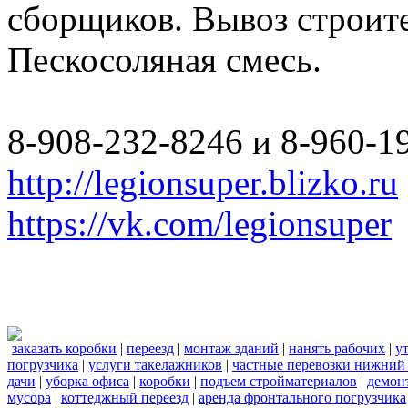
сборщиков. Вывоз строите
Пескосоляная смесь.
8-908-232-8246 и 8-960-1
http://legionsuper.blizko.ru
https://vk.com/legionsuper
заказать коробки
|
переезд
|
монтаж зданий
|
нанять рабочих
|
у
погрузчика
|
услуги такелажников
|
частные перевозки нижний
дачи
|
уборка офиса
|
коробки
|
подъем стройматериалов
|
демон
мусора
|
коттеджный переезд
|
аренда фронтального погрузчика