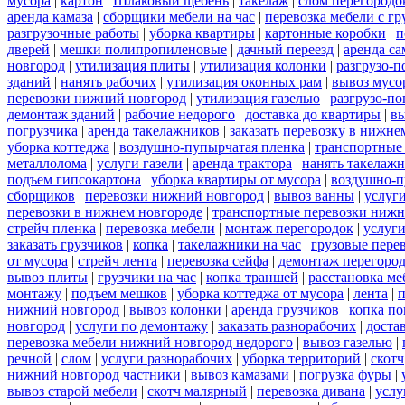
мусора
|
картон
|
Шлаковый щебень
|
такелаж
|
слом перегородо
аренда камаза
|
сборщики мебели на час
|
перевозка мебели с г
разгрузочные работы
|
уборка квартиры
|
картонные коробки
|
п
дверей
|
мешки полипропиленовые
|
дачный переезд
|
аренда са
новгород
|
утилизация плиты
|
утилизация колонки
|
разгрузо-п
зданий
|
нанять рабочих
|
утилизация оконных рам
|
вывоз мусо
перевозки нижний новгород
|
утилизация газелью
|
разгрузо-по
демонтаж зданий
|
рабочие недорого
|
доставка до квартиры
|
вы
погрузчика
|
аренда такелажников
|
заказать перевозку в нижне
уборка коттеджа
|
воздушно-пупырчатая пленка
|
транспортные
металлолома
|
услуги газели
|
аренда трактора
|
нанять такелаж
подъем гипсокартона
|
уборка квартиры от мусора
|
воздушно-п
сборщиков
|
перевозки нижний новгород
|
вывоз ванны
|
услуги
перевозки в нижнем новгороде
|
транспортные перевозки нижн
стрейч пленка
|
перевозка мебели
|
монтаж перегородок
|
услуг
заказать грузчиков
|
копка
|
такелажники на час
|
грузовые пере
от мусора
|
стрейч лента
|
перевозка сейфа
|
демонтаж перегоро
вывоз плиты
|
грузчики на час
|
копка траншей
|
расстановка ме
монтажу
|
подъем мешков
|
уборка коттеджа от мусора
|
лента
|
п
нижний новгород
|
вывоз колонки
|
аренда грузчиков
|
копка по
новгород
|
услуги по демонтажу
|
заказать разнорабочих
|
доста
перевозка мебели нижний новгород недорого
|
вывоз газелью
|
речной
|
слом
|
услуги разнорабочих
|
уборка территорий
|
скотч
нижний новгород частники
|
вывоз камазами
|
погрузка фуры
|
вывоз старой мебели
|
скотч малярный
|
перевозка дивана
|
услу