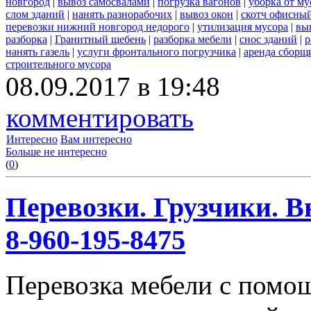
новгород
|
вывоз самосвалами
|
погрузка вагонов
|
уборка от му
слом зданий
|
нанять разнорабочих
|
вывоз окон
|
скотч офисны
перевозки нижний новгород недорого
|
утилизация мусора
|
вы
разборка
|
Гранитный щебень
|
разборка мебели
|
снос зданий
|
р
нанять газель
|
услуги фронтального погрузчика
|
аренда сборщ
строительного мусора
08.09.2017 в 19:48
комментировать
Интересно
Вам интересно
Больше не интересно
(
0
)
Перевозки. Грузчики. В
8-960-195-8475
Перевозка мебели с помо