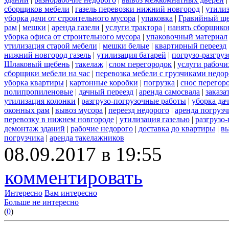
сборщиков мебели
|
газель перевозки нижний новгород
|
утилиз
уборка дачи от строительного мусора
|
упаковка
|
Гравийный ще
рам
|
мешки
|
аренда газели
|
услуги трактора
|
нанять сборщико
уборка офиса от строительного мусора
|
упаковочный материал
утилизация старой мебели
|
мешки белые
|
квартирный переезд
нижний новгород газель
|
утилизация батарей
|
погрузо-разгру
Шлаковый щебень
|
такелаж
|
слом перегородок
|
услуги рабочи
сборщики мебели на час
|
перевозка мебели с грузчиками недо
уборка квартиры
|
картонные коробки
|
погрузка
|
снос перегор
полипропиленовые
|
дачный переезд
|
аренда самосвала
|
заказа
утилизация колонки
|
разгрузо-погрузочные работы
|
уборка да
оконных рам
|
вывоз мусора
|
переезд недорого
|
аренда погрузч
перевозку в нижнем новгороде
|
утилизация газелью
|
разгрузо
демонтаж зданий
|
рабочие недорого
|
доставка до квартиры
|
вы
погрузчика
|
аренда такелажников
08.09.2017 в 19:55
комментировать
Интересно
Вам интересно
Больше не интересно
(
0
)