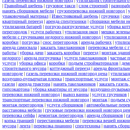
газель перевозки нижний новгород
|
утилизация строительного
|
Гравийный щебень
|
грузовое такси
|
слом строений
|
разнораб
нанять сборщиков мебели
|
грузоперевозка нижний новгород
|
упаковочный материал
|
Известняковый щебень
|
грузчики
|
сно
квартирный переезд
|
аренда спецтехники
|
сборщики мебели н
утилизация батарей
|
погрузо-разгрузочные услуги
|
уборка кот
перегородок
|
услуги рабочих
|
утилизация окон
|
мешки зелены
мебели с грузчиками недорого нижний новгород
|
утилизация 
коробки
|
погрузка
|
снос перегородок
|
аренда рабочих
|
утилиз
аренда самосвала
|
заказать такелажников
|
перевозка мебели с
работы
|
уборка дачи
|
заказать коробки
|
переезд
|
монтаж здани
недорого
|
аренда погрузчика
|
услуги такелажников
|
частные 
услуги
|
уборка офиса
|
коробки
|
подъем стройматериалов
|
дем
строительного мусора
|
коттеджный переезд
|
аренда фронтальн
новгороде
|
газель перевозки нижний новгород цена
|
утилизац
воздушно-пупырчатая пленка
|
транспортные услуги
|
монтаж с
газели
|
аренда трактора
|
нанять такелажников
|
заказать газел
гипсокартона
|
уборка квартиры от мусора
|
воздушно-пузырько
перевозки нижний новгород
|
вывоз ванны
|
услуги грузчиков
|
транспортные перевозки нижний новгород
|
монтаж
|
подъем с
монтаж перегородок
|
услуги сборщиков
|
автомобильные пере
расстановка мебели
|
грузовые перевозки нижний новгород це
перевозка сейфа
|
демонтаж перегородок
|
аренда сборщиков
|
г
|
копка траншей
|
перестановка мебели
|
перевозка вещей нижн
мусора
|
лента
|
перевозка пианино
|
спецтехника
|
нанять сбор