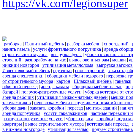
https://vk.com/legionsuper
разборка
|
Гранитный щебень
|
разборка мебели
|
снос зданий
|
нанять газель
|
услуги фронтального погрузчика
|
аренда сборщ
строительного мусора
|
выгрузка фуры
|
уборка квартиры от ст
строений
|
разнорабочие на час
|
вывоз оконных рам
|
мешки
|
а
нижний новгород
|
утилизация металлолома
|
выгрузка вагонов
Известняковый щебень
|
грузчики
|
снос строений
|
заказать ра
аренда спецтехники
|
сборщики мебели недорого
|
перевозка гр
от строительного мусора
|
картон
|
Шлаковый щебень
|
такелаж
офисный переезд
|
аренда камаза
|
сборщики мебели на час
|
пер
батарей
|
погрузо-разгрузочные услуги
|
уборка коттеджа от ст
аренда рабочих
|
утилизация межкомнатных дверей
|
мешки по
такелажников
|
перевозка мебели с грузчиками нижний новгор
уборка дачи
|
заказать коробки
|
переезд
|
монтаж зданий
|
нанят
аренда погрузчика
|
услуги такелажников
|
частные перевозки 
разгрузо-погрузочные услуги
|
уборка офиса
|
коробки
|
подъем 
квартиры
|
вывоз строительного мусора
|
коттеджный переезд
|
в нижнем новгороде
|
утилизация газелью
|
подъем строительн