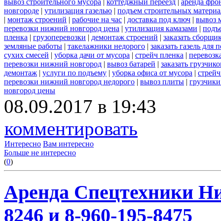
вывоз строительного мусора
|
коттеджный переезд
|
аренда фро
новгороде
|
утилизация газелью
|
подъем строительных материа
|
монтаж строений
|
рабочие на час
|
доставка под ключ
|
вывоз 
перевозки нижний новгород цена
|
утилизация камазами
|
подъ
пленка
|
грузоперевозки
|
демонтаж строений
|
заказать сборщи
земляные работы
|
такелажники недорого
|
заказать газель для
сухих смесей
|
уборка дачи от мусора
|
стрейч пленка
|
перевозк
перевозки нижний новгород
|
вывоз батарей
|
заказать грузчико
демонтаж
|
услуги по подъему
|
уборка офиса от мусора
|
стрейч
перевозки нижний новгород недорого
|
вывоз плиты
|
грузчики
новгород цены
08.09.2017 в 19:43
комментировать
Интересно
Вам интересно
Больше не интересно
(
0
)
Аренда Спецтехники Ни
8246 и 8-960-195-8475