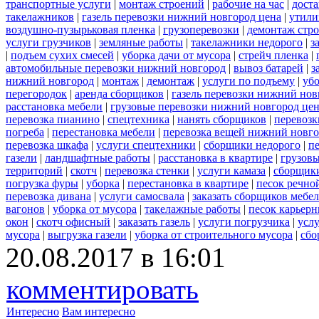
транспортные услуги
|
монтаж строений
|
рабочие на час
|
доста
такелажников
|
газель перевозки нижний новгород цена
|
утили
воздушно-пузырьковая пленка
|
грузоперевозки
|
демонтаж стр
услуги грузчиков
|
земляные работы
|
такелажники недорого
|
з
|
подъем сухих смесей
|
уборка дачи от мусора
|
стрейч пленка
|
автомобильные перевозки нижний новгород
|
вывоз батарей
|
з
нижний новгород
|
монтаж
|
демонтаж
|
услуги по подъему
|
убо
перегородок
|
аренда сборщиков
|
газель перевозки нижний нов
расстановка мебели
|
грузовые перевозки нижний новгород це
перевозка пианино
|
спецтехника
|
нанять сборщиков
|
перевозк
погреба
|
перестановка мебели
|
перевозка вещей нижний новг
перевозка шкафа
|
услуги спецтехники
|
сборщики недорого
|
п
газели
|
ландшафтные работы
|
расстановка в квартире
|
грузовы
территорий
|
скотч
|
перевозка стенки
|
услуги камаза
|
сборщики
погрузка фуры
|
уборка
|
перестановка в квартире
|
песок речно
перевозка дивана
|
услуги самосвала
|
заказать сборщиков мебе
вагонов
|
уборка от мусора
|
такелажные работы
|
песок карьер
окон
|
скотч офисный
|
заказать газель
|
услуги погрузчика
|
усл
мусора
|
выгрузка газели
|
уборка от строительного мусора
|
сбо
20.08.2017 в 16:01
комментировать
Интересно
Вам интересно