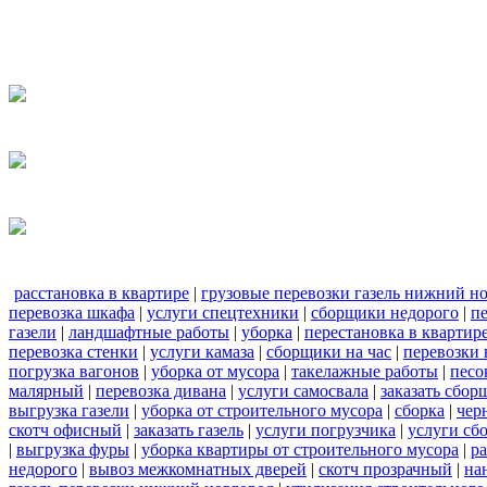
расстановка в квартире
|
грузовые перевозки газель нижний н
перевозка шкафа
|
услуги спецтехники
|
сборщики недорого
|
п
газели
|
ландшафтные работы
|
уборка
|
перестановка в квартир
перевозка стенки
|
услуги камаза
|
сборщики на час
|
перевозки 
погрузка вагонов
|
уборка от мусора
|
такелажные работы
|
песо
малярный
|
перевозка дивана
|
услуги самосвала
|
заказать сбор
выгрузка газели
|
уборка от строительного мусора
|
сборка
|
чер
скотч офисный
|
заказать газель
|
услуги погрузчика
|
услуги сб
|
выгрузка фуры
|
уборка квартиры от строительного мусора
|
ра
недорого
|
вывоз межкомнатных дверей
|
скотч прозрачный
|
на