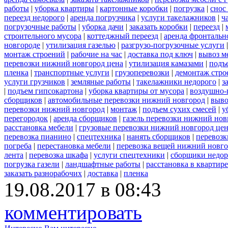
работы
|
уборка квартиры
|
картонные коробки
|
погрузка
|
снос
переезд недорого
|
аренда погрузчика
|
услуги такелажников
|
ч
погрузочные работы
|
уборка дачи
|
заказать коробки
|
переезд
|
строительного мусора
|
коттеджный переезд
|
аренда фронтальн
новгороде
|
утилизация газелью
|
разгрузо-погрузочные услуги
монтаж строений
|
рабочие на час
|
доставка под ключ
|
вывоз м
перевозки нижний новгород цена
|
утилизация камазами
|
подъ
пленка
|
транспортные услуги
|
грузоперевозки
|
демонтаж стро
услуги грузчиков
|
земляные работы
|
такелажники недорого
|
з
|
подъем гипсокартона
|
уборка квартиры от мусора
|
воздушно-
сборщиков
|
автомобильные перевозки нижний новгород
|
выво
перевозки нижний новгород
|
монтаж
|
подъем сухих смесей
|
у
перегородок
|
аренда сборщиков
|
газель перевозки нижний нов
расстановка мебели
|
грузовые перевозки нижний новгород це
перевозка пианино
|
спецтехника
|
нанять сборщиков
|
перевозк
погреба
|
перестановка мебели
|
перевозка вещей нижний новг
лента
|
перевозка шкафа
|
услуги спецтехники
|
сборщики недор
погрузка газели
|
ландшафтные работы
|
расстановка в квартире
заказать разнорабочих
|
доставка
|
пленка
19.08.2017 в 08:43
комментировать