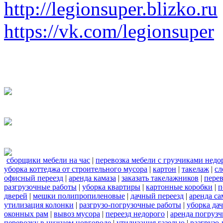
http://legionsuper.blizko.ru
https://vk.com/legionsuper
сборщики мебели на час
|
перевозка мебели с грузчиками нед
уборка коттеджа от строительного мусора
|
картон
|
такелаж
|
сл
офисный переезд
|
аренда камаза
|
заказать такелажников
|
пере
разгрузочные работы
|
уборка квартиры
|
картонные коробки
|
п
дверей
|
мешки полипропиленовые
|
дачный переезд
|
аренда са
утилизация колонки
|
разгрузо-погрузочные работы
|
уборка да
оконных рам
|
вывоз мусора
|
переезд недорого
|
аренда погрузч
перевозку в нижнем новгороде
|
утилизация газелью
|
разгрузо