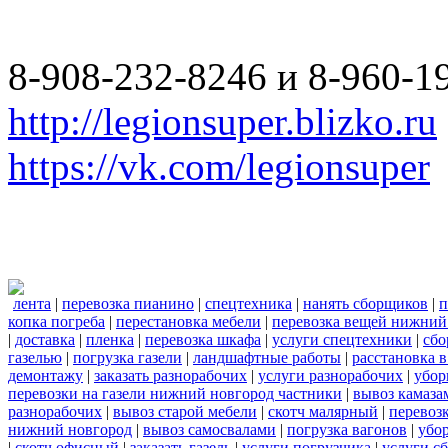
8-908-232-8246 и 8-960-1
http://legionsuper.blizko.ru
https://vk.com/legionsuper
лента
|
перевозка пианино
|
спецтехника
|
нанять сборщиков
|
п
копка погреба
|
перестановка мебели
|
перевозка вещей нижний
|
доставка
|
пленка
|
перевозка шкафа
|
услуги спецтехники
|
сбо
газелью
|
погрузка газели
|
ландшафтные работы
|
расстановка в
демонтажу
|
заказать разнорабочих
|
услуги разнорабочих
|
убор
перевозки на газели нижний новгород частники
|
вывоз камаза
разнорабочих
|
вывоз старой мебели
|
скотч малярный
|
перевоз
нижний новгород
|
вывоз самосвалами
|
погрузка вагонов
|
убор
|
скотч офисный
|
заказать газель
|
услуги погрузчика
|
услуги с