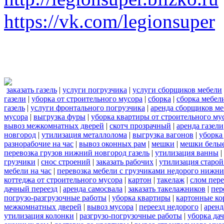
https://vk.com/legionsuper
заказать газель
|
услуги погрузчика
|
услуги сборщиков мебели
газели
|
уборка от строительного мусора
|
сборка
|
сборка мебел
газель
|
услуги фронтального погрузчика
|
аренда сборщиков м
мусора
|
выгрузка фуры
|
уборка квартиры от строительного му
вывоз межкомнатных дверей
|
скотч прозрачный
|
аренда газели
новгород
|
утилизация металлолома
|
выгрузка вагонов
|
уборка
разнорабочие на час
|
вывоз оконных рам
|
мешки
|
мешки белы
перевозка грузов нижний новгород газель
|
утилизация ванны
|
грузчики
|
снос строений
|
заказать рабочих
|
утилизация старой
мебели на час
|
перевозка мебели с грузчиками недорого нижн
коттеджа от строительного мусора
|
картон
|
такелаж
|
слом пер
дачный переезд
|
аренда самосвала
|
заказать такелажников
|
пер
погрузо-разгрузочные работы
|
уборка квартиры
|
картонные ко
межкомнатных дверей
|
вывоз мусора
|
переезд недорого
|
аренд
утилизация колонки
|
разгрузо-погрузочные работы
|
уборка да