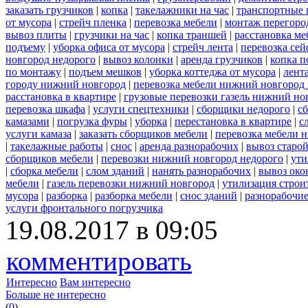
заказать грузчиков
|
копка
|
такелажники на час
|
транспортные 
от мусора
|
стрейч пленка
|
перевозка мебели
|
монтаж перегоро
вывоз плиты
|
грузчики на час
|
копка траншей
|
расстановка ме
подъему
|
уборка офиса от мусора
|
стрейч лента
|
перевозка сей
новгород недорого
|
вывоз колонки
|
аренда грузчиков
|
копка п
по монтажу
|
подъем мешков
|
уборка коттеджа от мусора
|
лент
городу нижний новгород
|
перевозка мебели нижний новгород
расстановка в квартире
|
грузовые перевозки газель нижний но
перевозка шкафа
|
услуги спецтехники
|
сборщики недорого
|
с
камазами
|
погрузка фуры
|
уборка
|
перестановка в квартире
|
с
услуги камаза
|
заказать сборщиков мебели
|
перевозка мебели 
|
такелажные работы
|
снос
|
аренда разнорабочих
|
вывоз старо
сборщиков мебели
|
перевозки нижний новгород недорого
|
ути
|
сборка мебели
|
слом зданий
|
нанять разнорабочих
|
вывоз око
мебели
|
газель перевозки нижний новгород
|
утилизация строи
мусора
|
разборка
|
разборка мебели
|
снос зданий
|
разнорабочие
услуги фронтального погрузчика
19.08.2017 в 09:05
комментировать
Интересно
Вам интересно
Больше не интересно
(
0
)