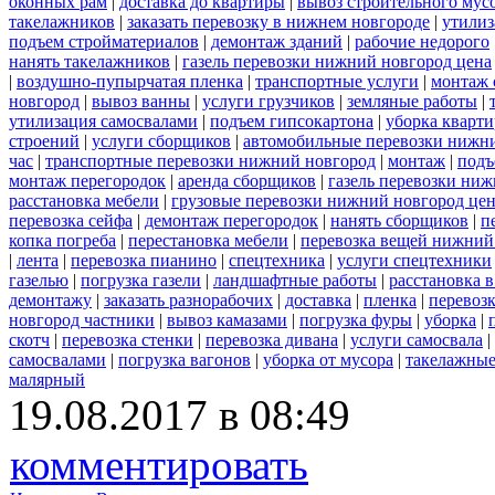
оконных рам
|
доставка до квартиры
|
вывоз строительного мус
такелажников
|
заказать перевозку в нижнем новгороде
|
утилиз
подъем стройматериалов
|
демонтаж зданий
|
рабочие недорого
нанять такелажников
|
газель перевозки нижний новгород цена
|
воздушно-пупырчатая пленка
|
транспортные услуги
|
монтаж 
новгород
|
вывоз ванны
|
услуги грузчиков
|
земляные работы
|
утилизация самосвалами
|
подъем гипсокартона
|
уборка кварти
строений
|
услуги сборщиков
|
автомобильные перевозки нижн
час
|
транспортные перевозки нижний новгород
|
монтаж
|
подъ
монтаж перегородок
|
аренда сборщиков
|
газель перевозки ни
расстановка мебели
|
грузовые перевозки нижний новгород це
перевозка сейфа
|
демонтаж перегородок
|
нанять сборщиков
|
п
копка погреба
|
перестановка мебели
|
перевозка вещей нижний
|
лента
|
перевозка пианино
|
спецтехника
|
услуги спецтехники
газелью
|
погрузка газели
|
ландшафтные работы
|
расстановка в
демонтажу
|
заказать разнорабочих
|
доставка
|
пленка
|
перевоз
новгород частники
|
вывоз камазами
|
погрузка фуры
|
уборка
|
скотч
|
перевозка стенки
|
перевозка дивана
|
услуги самосвала
|
самосвалами
|
погрузка вагонов
|
уборка от мусора
|
такелажные
малярный
19.08.2017 в 08:49
комментировать