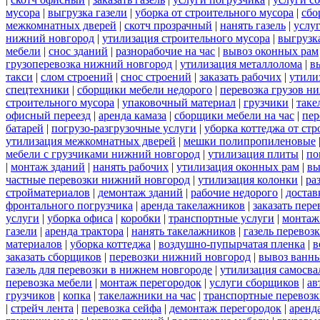
мусора
|
выгрузка газели
|
уборка от строительного мусора
|
сбо
межкомнатных дверей
|
скотч прозрачный
|
нанять газель
|
услу
нижний новгород
|
утилизация строительного мусора
|
выгрузк
мебели
|
снос зданий
|
разнорабочие на час
|
вывоз оконных рам
грузоперевозка нижний новгород
|
утилизация металлолома
|
в
такси
|
слом строений
|
снос строений
|
заказать рабочих
|
утили
спецтехники
|
сборщики мебели недорого
|
перевозка грузов н
строительного мусора
|
упаковочный материал
|
грузчики
|
таке
офисный переезд
|
аренда камаза
|
сборщики мебели на час
|
пер
батарей
|
погрузо-разгрузочные услуги
|
уборка коттеджа от ст
утилизация межкомнатных дверей
|
мешки полипропиленовые
мебели с грузчиками нижний новгород
|
утилизация плиты
|
по
|
монтаж зданий
|
нанять рабочих
|
утилизация оконных рам
|
вы
частные перевозки нижний новгород
|
утилизация колонки
|
ра
стройматериалов
|
демонтаж зданий
|
рабочие недорого
|
достав
фронтального погрузчика
|
аренда такелажников
|
заказать пер
услуги
|
уборка офиса
|
коробки
|
транспортные услуги
|
монтаж
газели
|
аренда трактора
|
нанять такелажников
|
газель перевоз
материалов
|
уборка коттеджа
|
воздушно-пупырчатая пленка
|
в
заказать сборщиков
|
перевозки нижний новгород
|
вывоз ванн
газель для перевозки в нижнем новгороде
|
утилизация самосва
перевозка мебели
|
монтаж перегородок
|
услуги сборщиков
|
ав
грузчиков
|
копка
|
такелажники на час
|
транспортные перевоз
|
стрейч лента
|
перевозка сейфа
|
демонтаж перегородок
|
аренд