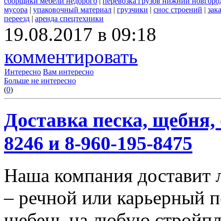
сборщики мебели недорого
|
перевозка грузов нижний новгород
мусора
|
упаковочный материал
|
грузчики
|
снос строений
|
зак
переезд
|
аренда спецтехники
19.08.2017 в 09:18
комментировать
Интересно
Вам интересно
Больше не интересно
(
0
)
Доставка песка, щебня, 
8246 и 8-960-195-8475
Наша компания доставит 
– речной или карьерный п
щебень на любую стройп