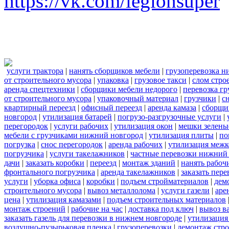
https://vk.com/legionsuper
услуги трактора
|
нанять сборщиков мебели
|
грузоперевозка 
от строительного мусора
|
упаковка
|
грузовое такси
|
слом стро
аренда спецтехники
|
сборщики мебели недорого
|
перевозка гр
от строительного мусора
|
упаковочный материал
|
грузчики
|
с
квартирный переезд
|
офисный переезд
|
аренда камаза
|
сборщи
новгород
|
утилизация батарей
|
погрузо-разгрузочные услуги
|
перегородок
|
услуги рабочих
|
утилизация окон
|
мешки зелены
мебели с грузчиками нижний новгород
|
утилизация плиты
|
по
погрузка
|
снос перегородок
|
аренда рабочих
|
утилизация межк
погрузчика
|
услуги такелажников
|
частные перевозки нижний
дачи
|
заказать коробки
|
переезд
|
монтаж зданий
|
нанять рабоч
фронтального погрузчика
|
аренда такелажников
|
заказать пер
услуги
|
уборка офиса
|
коробки
|
подъем стройматериалов
|
дем
строительного мусора
|
вывоз металлолома
|
услуги газели
|
аре
цена
|
утилизация камазами
|
подъем строительных материалов
монтаж строений
|
рабочие на час
|
доставка под ключ
|
вывоз в
заказать газель для перевозки в нижнем новгороде
|
утилизация
воздушно-пузырьковая пленка
|
грузоперевозки
|
демонтаж стр