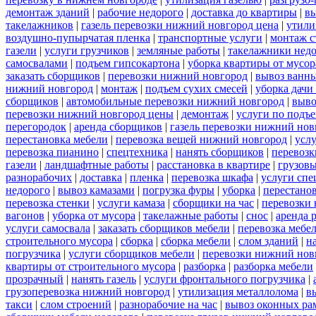
демонтаж зданий
|
рабочие недорого
|
доставка до квартиры
|
вы
такелажников
|
газель перевозки нижний новгород цена
|
утили
воздушно-пупырчатая пленка
|
транспортные услуги
|
монтаж с
газели
|
услуги грузчиков
|
земляные работы
|
такелажники нед
самосвалами
|
подъем гипсокартона
|
уборка квартиры от мусор
заказать сборщиков
|
перевозки нижний новгород
|
вывоз ванн
нижний новгород
|
монтаж
|
подъем сухих смесей
|
уборка дачи
сборщиков
|
автомобильные перевозки нижний новгород
|
выво
перевозки нижний новгород цены
|
демонтаж
|
услуги по подъ
перегородок
|
аренда сборщиков
|
газель перевозки нижний нов
перестановка мебели
|
перевозка вещей нижний новгород
|
усл
перевозка пианино
|
спецтехника
|
нанять сборщиков
|
перевозк
газели
|
ландшафтные работы
|
расстановка в квартире
|
грузовы
разнорабочих
|
доставка
|
пленка
|
перевозка шкафа
|
услуги спе
недорого
|
вывоз камазами
|
погрузка фуры
|
уборка
|
перестанов
перевозка стенки
|
услуги камаза
|
сборщики на час
|
перевозки 
вагонов
|
уборка от мусора
|
такелажные работы
|
снос
|
аренда 
услуги самосвала
|
заказать сборщиков мебели
|
перевозка мебе
строительного мусора
|
сборка
|
сборка мебели
|
слом зданий
|
н
погрузчика
|
услуги сборщиков мебели
|
перевозки нижний нов
квартиры от строительного мусора
|
разборка
|
разборка мебели
прозрачный
|
нанять газель
|
услуги фронтального погрузчика
|
грузоперевозка нижний новгород
|
утилизация металлолома
|
в
такси
|
слом строений
|
разнорабочие на час
|
вывоз оконных ра