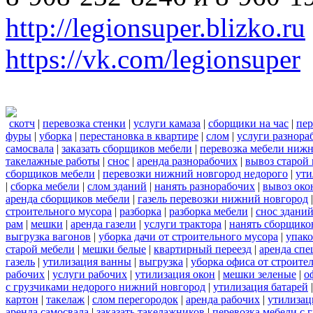
http://legionsuper.blizko.ru
https://vk.com/legionsuper
скотч
|
перевозка стенки
|
услуги камаза
|
сборщики на час
|
пер
фуры
|
уборка
|
перестановка в квартире
|
слом
|
услуги разнора
самосвала
|
заказать сборщиков мебели
|
перевозка мебели ниж
такелажные работы
|
снос
|
аренда разнорабочих
|
вывоз старой
сборщиков мебели
|
перевозки нижний новгород недорого
|
ути
|
сборка мебели
|
слом зданий
|
нанять разнорабочих
|
вывоз око
аренда сборщиков мебели
|
газель перевозки нижний новгород
строительного мусора
|
разборка
|
разборка мебели
|
снос здани
рам
|
мешки
|
аренда газели
|
услуги трактора
|
нанять сборщико
выгрузка вагонов
|
уборка дачи от строительного мусора
|
упако
старой мебели
|
мешки белые
|
квартирный переезд
|
аренда сп
газель
|
утилизация ванны
|
выгрузка
|
уборка офиса от строите
рабочих
|
услуги рабочих
|
утилизация окон
|
мешки зеленые
|
о
с грузчиками недорого нижний новгород
|
утилизация батарей
картон
|
такелаж
|
слом перегородок
|
аренда рабочих
|
утилизац
аренда самосвала
|
заказать такелажников
|
перевозка мебели с