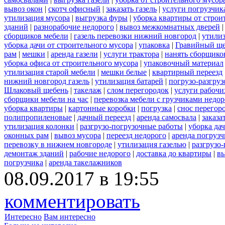
вывоз окон
|
скотч офисный
|
заказать газель
|
услуги погрузчик
утилизация мусора
|
выгрузка фуры
|
уборка квартиры от строи
зданий
|
разнорабочие недорого
|
вывоз межкомнатных дверей
сборщиков мебели
|
газель перевозки нижний новгород
|
утилиз
уборка дачи от строительного мусора
|
упаковка
|
Гравийный ще
рам
|
мешки
|
аренда газели
|
услуги трактора
|
нанять сборщико
уборка офиса от строительного мусора
|
упаковочный материал
утилизация старой мебели
|
мешки белые
|
квартирный переезд
нижний новгород газель
|
утилизация батарей
|
погрузо-разгру
Шлаковый щебень
|
такелаж
|
слом перегородок
|
услуги рабочи
сборщики мебели на час
|
перевозка мебели с грузчиками недо
уборка квартиры
|
картонные коробки
|
погрузка
|
снос перегор
полипропиленовые
|
дачный переезд
|
аренда самосвала
|
заказа
утилизация колонки
|
разгрузо-погрузочные работы
|
уборка да
оконных рам
|
вывоз мусора
|
переезд недорого
|
аренда погрузч
перевозку в нижнем новгороде
|
утилизация газелью
|
разгрузо
демонтаж зданий
|
рабочие недорого
|
доставка до квартиры
|
вы
погрузчика
|
аренда такелажников
08.09.2017 в 19:55
комментировать
Интересно
Вам интересно