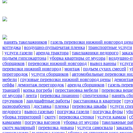
нанять такелажников
|
газель перевозки нижний новгород цен
коттеджа
|
воздушно-пупырчатая пленка
|
транспортные услуги
|
услуги газели
|
аренда трактора
|
такелажники недорого
|
заказ
подъем гипсокартона
|
уборка квартиры от мусора
|
воздушно-п
сборщиков
|
перевозки нижний новгород
|
вывоз ванны
|
услуги
перевозки нижний новгород
|
монтаж
|
подъем сухих смесей
|
у
перегородок
|
услуги сборщиков
|
автомобильные перевозки ни
мебели
|
грузовые перевозки нижний новгород цены
|
демонта
сейфа
|
демонтаж перегородок
|
аренда сборщиков
|
газель пере
траншей
|
копка погреба
|
перестановка мебели
|
перевозка вещ
от мусора
|
лента
|
перевозка пианино
|
спецтехника
|
нанять сб
грузчиков
|
ландшафтные работы
|
расстановка в квартире
|
гру
разнорабочих
|
доставка
|
пленка
|
перевозка шкафа
|
услуги спе
недорого
|
вывоз газелью
|
погрузка газели
|
погрузка фуры
|
уб
уборка территорий
|
скотч
|
перевозка стенки
|
услуги камаза
|
с
камазами
|
погрузка вагонов
|
уборка от мусора
|
такелажные ра
скотч малярный
|
перевозка дивана
|
услуги самосвала
|
заказат
самосвалами
|
выгрузка газели
|
уборка от строительного мусор