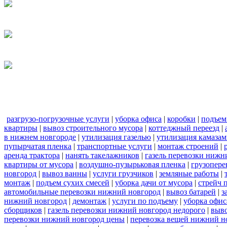
разгрузо-погрузочные услуги
|
уборка офиса
|
коробки
|
подъем
квартиры
|
вывоз строительного мусора
|
коттеджный переезд
|
в нижнем новгороде
|
утилизация газелью
|
утилизация камаза
пупырчатая пленка
|
транспортные услуги
|
монтаж строений
|
аренда трактора
|
нанять такелажников
|
газель перевозки нижн
квартиры от мусора
|
воздушно-пузырьковая пленка
|
грузопере
новгород
|
вывоз ванны
|
услуги грузчиков
|
земляные работы
|
монтаж
|
подъем сухих смесей
|
уборка дачи от мусора
|
стрейч 
автомобильные перевозки нижний новгород
|
вывоз батарей
|
з
нижний новгород
|
демонтаж
|
услуги по подъему
|
уборка офис
сборщиков
|
газель перевозки нижний новгород недорого
|
выв
перевозки нижний новгород цены
|
перевозка вещей нижний н