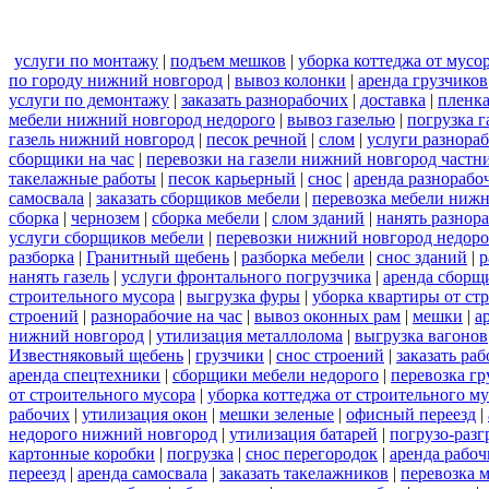
услуги по монтажу
|
подъем мешков
|
уборка коттеджа от мусо
по городу нижний новгород
|
вывоз колонки
|
аренда грузчиков
услуги по демонтажу
|
заказать разнорабочих
|
доставка
|
пленк
мебели нижний новгород недорого
|
вывоз газелью
|
погрузка г
газель нижний новгород
|
песок речной
|
слом
|
услуги разнора
сборщики на час
|
перевозки на газели нижний новгород частн
такелажные работы
|
песок карьерный
|
снос
|
аренда разнорабо
самосвала
|
заказать сборщиков мебели
|
перевозка мебели ниж
сборка
|
чернозем
|
сборка мебели
|
слом зданий
|
нанять разнор
услуги сборщиков мебели
|
перевозки нижний новгород недоро
разборка
|
Гранитный щебень
|
разборка мебели
|
снос зданий
|
р
нанять газель
|
услуги фронтального погрузчика
|
аренда сборщ
строительного мусора
|
выгрузка фуры
|
уборка квартиры от ст
строений
|
разнорабочие на час
|
вывоз оконных рам
|
мешки
|
а
нижний новгород
|
утилизация металлолома
|
выгрузка вагонов
Известняковый щебень
|
грузчики
|
снос строений
|
заказать ра
аренда спецтехники
|
сборщики мебели недорого
|
перевозка гр
от строительного мусора
|
уборка коттеджа от строительного м
рабочих
|
утилизация окон
|
мешки зеленые
|
офисный переезд
|
недорого нижний новгород
|
утилизация батарей
|
погрузо-разг
картонные коробки
|
погрузка
|
снос перегородок
|
аренда рабоч
переезд
|
аренда самосвала
|
заказать такелажников
|
перевозка 