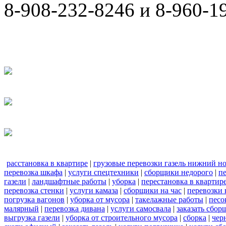
8-908-232-8246 и 8-960-1
расстановка в квартире
|
грузовые перевозки газель нижний н
перевозка шкафа
|
услуги спецтехники
|
сборщики недорого
|
п
газели
|
ландшафтные работы
|
уборка
|
перестановка в квартир
перевозка стенки
|
услуги камаза
|
сборщики на час
|
перевозки 
погрузка вагонов
|
уборка от мусора
|
такелажные работы
|
песо
малярный
|
перевозка дивана
|
услуги самосвала
|
заказать сбор
выгрузка газели
|
уборка от строительного мусора
|
сборка
|
чер