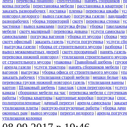
лента
|
перевозка пианино
|
спецтехника
|
нанять сборщиков
|
п
копка погреба
|
перестановка мебели
|
расстановка в квартире
|
заказать разнорабочих
|
доставка
|
пленка
|
перевозка шкафа
|
ус
новгород недорого
|
вывоз газелью
|
погрузка газели
|
ландшафт
разнорабочих
|
уборка территорий
|
скотч
|
перевозка стенки
|
ус
частники
|
вывоз камазами
|
погрузка фуры
|
уборка
|
такелажны
мебели
|
скотч малярный
|
перевозка дивана
|
услуги самосвала
самосвалами
|
погрузка вагонов
|
уборка от мусора
|
сборка
|
чер
скотч офисный
|
заказать газель
|
услуги погрузчика
|
услуги сб
|
выгрузка газели
|
уборка от строительного мусора
|
разборка
|
вывоз межкомнатных дверей
|
скотч прозрачный
|
нанять газель
перевозки нижний новгород
|
утилизация строительного мусор
от строительного мусора
|
упаковка
|
Гравийный щебень
|
грузо
|
аренда газели
|
услуги трактора
|
нанять сборщиков мебели
|
гр
вагонов
|
выгрузка
|
уборка офиса от строительного мусора
|
уп
заказать рабочих
|
утилизация старой мебели
|
мешки белые
|
кв
перевозка грузов нижний новгород газель
|
утилизация ванны
|
картон
|
Шлаковый щебень
|
такелаж
|
слом перегородок
|
услуг
камаза
|
сборщики мебели на час
|
перевозка мебели с грузчик
работы
|
уборка квартиры
|
картонные коробки
|
погрузка
|
снос
полипропиленовые
|
дачный переезд
|
аренда самосвала
|
заказа
утилизация плиты
|
разгрузо-погрузочные работы
|
уборка дачи
оконных рам
|
вывоз мусора
|
переезд недорого
|
аренда погрузч
утилизация колонки