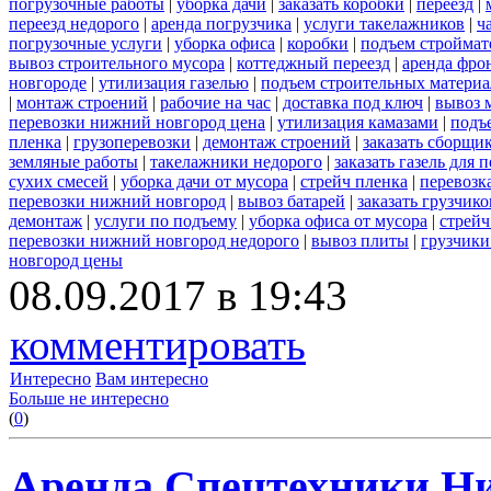
погрузочные работы
|
уборка дачи
|
заказать коробки
|
переезд
|
переезд недорого
|
аренда погрузчика
|
услуги такелажников
|
ч
погрузочные услуги
|
уборка офиса
|
коробки
|
подъем строймат
вывоз строительного мусора
|
коттеджный переезд
|
аренда фро
новгороде
|
утилизация газелью
|
подъем строительных материа
|
монтаж строений
|
рабочие на час
|
доставка под ключ
|
вывоз 
перевозки нижний новгород цена
|
утилизация камазами
|
подъ
пленка
|
грузоперевозки
|
демонтаж строений
|
заказать сборщи
земляные работы
|
такелажники недорого
|
заказать газель для
сухих смесей
|
уборка дачи от мусора
|
стрейч пленка
|
перевозк
перевозки нижний новгород
|
вывоз батарей
|
заказать грузчико
демонтаж
|
услуги по подъему
|
уборка офиса от мусора
|
стрейч
перевозки нижний новгород недорого
|
вывоз плиты
|
грузчики
новгород цены
08.09.2017 в 19:43
комментировать
Интересно
Вам интересно
Больше не интересно
(
0
)
Аренда Спецтехники Ни