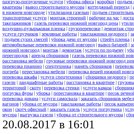
разгрузо-погрузочные услуги
|
уборка офиса
|
коробки
|
подъем 
квартиры
|
вывоз строительного мусора
|
коттеджный переезд
|
в нижнем новгороде
|
утилизация газелью
|
подъем строительн
транспортные услуги
|
монтаж строений
|
рабочие на час
|
доста
такелажников
|
газель перевозки нижний новгород цена
|
утили
воздушно-пузырьковая пленка
|
грузоперевозки
|
демонтаж стр
услуги грузчиков
|
земляные работы
|
такелажники недорого
|
з
|
подъем сухих смесей
|
уборка дачи от мусора
|
стрейч пленка
|
автомобильные перевозки нижний новгород
|
вывоз батарей
|
з
нижний новгород
|
монтаж
|
демонтаж
|
услуги по подъему
|
убо
перегородок
|
аренда сборщиков
|
газель перевозки нижний нов
расстановка мебели
|
грузовые перевозки нижний новгород це
перевозка пианино
|
спецтехника
|
нанять сборщиков
|
перевозк
погреба
|
перестановка мебели
|
перевозка вещей нижний новг
перевозка шкафа
|
услуги спецтехники
|
сборщики недорого
|
п
газели
|
ландшафтные работы
|
расстановка в квартире
|
грузовы
территорий
|
скотч
|
перевозка стенки
|
услуги камаза
|
сборщики
погрузка фуры
|
уборка
|
перестановка в квартире
|
песок речно
перевозка дивана
|
услуги самосвала
|
заказать сборщиков мебе
вагонов
|
уборка от мусора
|
такелажные работы
|
песок карьер
окон
|
скотч офисный
|
заказать газель
|
услуги погрузчика
|
усл
мусора
|
выгрузка газели
|
уборка от строительного мусора
|
сбо
20.08.2017 в 16:01