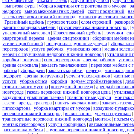
скотч офисный
|
заказать газель
|
услуги погрузчика
|
услуги сб
|
выгрузка фуры
|
уборка квартиры от строительного мусора
|
ра
недорого
|
вывоз межкомнатных дверей
|
скотч прозрачный
|
на
газель перевозки нижний новгород
|
утилизация строительного
|
Гравийный щебень
|
грузовое такси
|
слом строений
|
разнораб
нанять сборщиков мебели
|
грузоперевозка нижний новгород
|
упаковочный материал
|
Известняковый щебень
|
грузчики
|
сно
квартирный переезд
|
аренда спецтехники
|
сборщики мебели н
утилизация батарей
|
погрузо-разгрузочные услуги
|
уборка кот
перегородок
|
услуги рабочих
|
утилизация окон
|
мешки зелены
мебели с грузчиками недорого нижний новгород
|
утилизация 
коробки
|
погрузка
|
снос перегородок
|
аренда рабочих
|
утилиз
аренда самосвала
|
заказать такелажников
|
перевозка мебели с
работы
|
уборка дачи
|
заказать коробки
|
переезд
|
монтаж здани
недорого
|
аренда погрузчика
|
услуги такелажников
|
частные 
услуги
|
уборка офиса
|
коробки
|
подъем стройматериалов
|
дем
строительного мусора
|
коттеджный переезд
|
аренда фронтальн
новгороде
|
газель перевозки нижний новгород цена
|
утилизац
воздушно-пупырчатая пленка
|
транспортные услуги
|
монтаж с
газели
|
аренда трактора
|
нанять такелажников
|
заказать газел
гипсокартона
|
уборка квартиры от мусора
|
воздушно-пузырько
перевозки нижний новгород
|
вывоз ванны
|
услуги грузчиков
|
транспортные перевозки нижний новгород
|
монтаж
|
подъем с
монтаж перегородок
|
услуги сборщиков
|
автомобильные пере
расстановка мебели
|
грузовые перевозки нижний новгород це