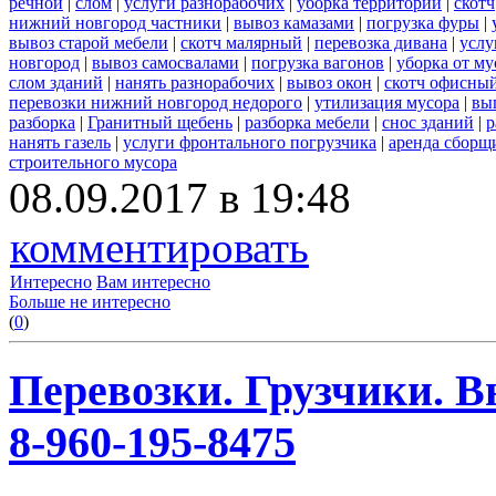
речной
|
слом
|
услуги разнорабочих
|
уборка территорий
|
скотч
нижний новгород частники
|
вывоз камазами
|
погрузка фуры
|
вывоз старой мебели
|
скотч малярный
|
перевозка дивана
|
услу
новгород
|
вывоз самосвалами
|
погрузка вагонов
|
уборка от му
слом зданий
|
нанять разнорабочих
|
вывоз окон
|
скотч офисны
перевозки нижний новгород недорого
|
утилизация мусора
|
вы
разборка
|
Гранитный щебень
|
разборка мебели
|
снос зданий
|
р
нанять газель
|
услуги фронтального погрузчика
|
аренда сборщ
строительного мусора
08.09.2017 в 19:48
комментировать
Интересно
Вам интересно
Больше не интересно
(
0
)
Перевозки. Грузчики. В
8-960-195-8475