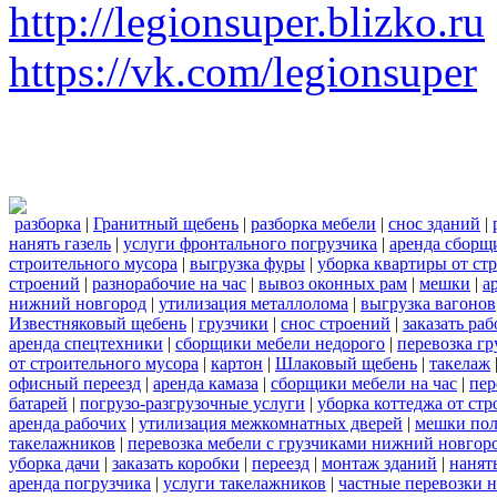
http://legionsuper.blizko.ru
https://vk.com/legionsuper
разборка
|
Гранитный щебень
|
разборка мебели
|
снос зданий
|
нанять газель
|
услуги фронтального погрузчика
|
аренда сборщ
строительного мусора
|
выгрузка фуры
|
уборка квартиры от ст
строений
|
разнорабочие на час
|
вывоз оконных рам
|
мешки
|
а
нижний новгород
|
утилизация металлолома
|
выгрузка вагонов
Известняковый щебень
|
грузчики
|
снос строений
|
заказать ра
аренда спецтехники
|
сборщики мебели недорого
|
перевозка гр
от строительного мусора
|
картон
|
Шлаковый щебень
|
такелаж
офисный переезд
|
аренда камаза
|
сборщики мебели на час
|
пер
батарей
|
погрузо-разгрузочные услуги
|
уборка коттеджа от ст
аренда рабочих
|
утилизация межкомнатных дверей
|
мешки по
такелажников
|
перевозка мебели с грузчиками нижний новгор
уборка дачи
|
заказать коробки
|
переезд
|
монтаж зданий
|
нанят
аренда погрузчика
|
услуги такелажников
|
частные перевозки 