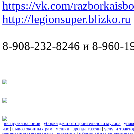
https://vk.com/razborkaisb
http://legionsuper.blizko.ru
8-908-232-8246 и 8-960-1
выгрузка вагонов
|
уборка дачи от строительного мусора
|
упак
час
|
вывоз оконных рам
|
мешки
|
аренда газели
|
услуги тракто