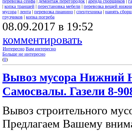
перевозка сейфа
|
демонтаж перегородок
|
аренда сборщиков
|
г
|
копка траншей
|
перестановка мебели
|
перевозка вещей нижн
мусора
|
лента
|
перевозка пианино
|
спецтехника
|
нанять сбор
грузчиков
|
копка погреба
08.09.2017 в 19:52
комментировать
Интересно
Вам интересно
Больше не интересно
(
0
)
Вывоз мусора Нижний Н
Самосвалы. Газели 8-908
Вывоз строительного мус
Предлагаем Вашему вним