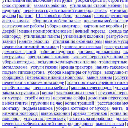
утилизация металлолома
|
выгрузка
|
уборка офиса от строител
снос строений
|
заказать рабочих
|
утилизация старой мебели
|
м
недорого
|
перевозка грузов нижний новгород газель
|
утилизац
мусора
|
картон
|
Шлаковый щебень
|
такелаж
|
слом перегородо
аренда камаза
|
сборщики мебели на час
|
перевозка мебели с г
разгрузочные работы
|
уборка квартиры
|
картонные коробки
|
п
дверей
|
мешки полипропиленовые
|
дачный переезд
|
аренда са
новгород
|
утилизация плиты
|
утилизация колонки
|
разгрузо-п
зданий
|
нанять рабочих
|
утилизация оконных рам
|
вывоз мусо
перевозки нижний новгород
|
утилизация газелью
|
разгрузо-по
демонтаж зданий
|
рабочие недорого
|
доставка до квартиры
|
вы
погрузчика
|
аренда такелажников
|
заказать перевозку в нижне
уборка коттеджа
|
воздушно-пупырчатая пленка
|
транспортные
металлолома
|
услуги газели
|
аренда трактора
|
нанять такелаж
подъем гипсокартона
|
уборка квартиры от мусора
|
воздушно-п
сборщиков
|
перевозки нижний новгород
|
вывоз ванны
|
услуги
перевозки в нижнем новгороде
|
транспортные перевозки нижн
стрейч пленка
|
перевозка мебели
|
монтаж перегородок
|
услуг
заказать грузчиков
|
копка
|
такелажники на час
|
грузовые пере
от мусора
|
стрейч лента
|
перевозка сейфа
|
демонтаж перегоро
вывоз плиты
|
грузчики на час
|
копка траншей
|
расстановка ме
монтажу
|
подъем мешков
|
уборка коттеджа от мусора
|
лента
|
п
нижний новгород
|
вывоз колонки
|
аренда грузчиков
|
копка по
новгород
|
услуги по демонтажу
|
заказать разнорабочих
|
доста
перевозка мебели нижний новгород недорого
|
вывоз газелью
|