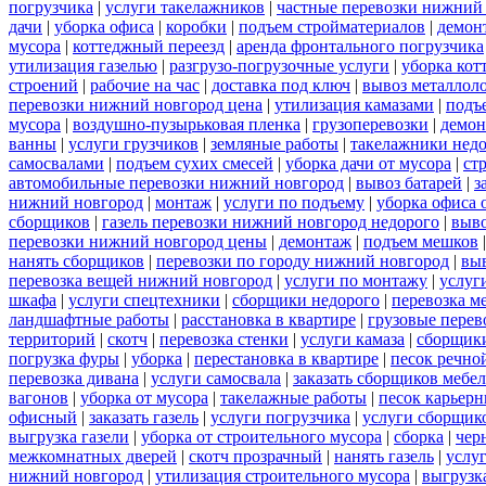
погрузчика
|
услуги такелажников
|
частные перевозки нижний
дачи
|
уборка офиса
|
коробки
|
подъем стройматериалов
|
демон
мусора
|
коттеджный переезд
|
аренда фронтального погрузчика
утилизация газелью
|
разгрузо-погрузочные услуги
|
уборка кот
строений
|
рабочие на час
|
доставка под ключ
|
вывоз металлол
перевозки нижний новгород цена
|
утилизация камазами
|
подъ
мусора
|
воздушно-пузырьковая пленка
|
грузоперевозки
|
демон
ванны
|
услуги грузчиков
|
земляные работы
|
такелажники нед
самосвалами
|
подъем сухих смесей
|
уборка дачи от мусора
|
ст
автомобильные перевозки нижний новгород
|
вывоз батарей
|
з
нижний новгород
|
монтаж
|
услуги по подъему
|
уборка офиса 
сборщиков
|
газель перевозки нижний новгород недорого
|
выв
перевозки нижний новгород цены
|
демонтаж
|
подъем мешков
нанять сборщиков
|
перевозки по городу нижний новгород
|
вы
перевозка вещей нижний новгород
|
услуги по монтажу
|
услуг
шкафа
|
услуги спецтехники
|
сборщики недорого
|
перевозка м
ландшафтные работы
|
расстановка в квартире
|
грузовые перев
территорий
|
скотч
|
перевозка стенки
|
услуги камаза
|
сборщики
погрузка фуры
|
уборка
|
перестановка в квартире
|
песок речно
перевозка дивана
|
услуги самосвала
|
заказать сборщиков мебе
вагонов
|
уборка от мусора
|
такелажные работы
|
песок карьер
офисный
|
заказать газель
|
услуги погрузчика
|
услуги сборщик
выгрузка газели
|
уборка от строительного мусора
|
сборка
|
чер
межкомнатных дверей
|
скотч прозрачный
|
нанять газель
|
услу
нижний новгород
|
утилизация строительного мусора
|
выгрузк