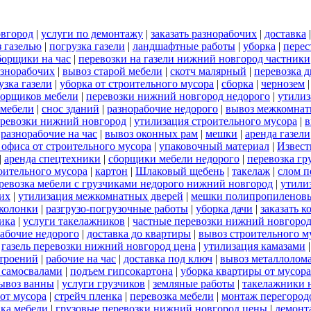
овгород
|
услуги по демонтажу
|
заказать разнорабочих
|
доставка
 газелью
|
погрузка газели
|
ландшафтные работы
|
уборка
|
перес
борщики на час
|
перевозки на газели нижний новгород частники
азнорабочих
|
вывоз старой мебели
|
скотч малярный
|
перевозка 
узка газели
|
уборка от строительного мусора
|
сборка
|
чернозем
борщиков мебели
|
перевозки нижний новгород недорого
|
утилиз
 мебели
|
снос зданий
|
разнорабочие недорого
|
вывоз межкомнат
еревозки нижний новгород
|
утилизация строительного мусора
|
в
|
разнорабочие на час
|
вывоз оконных рам
|
мешки
|
аренда газели
 офиса от строительного мусора
|
упаковочный материал
|
Извест
|
аренда спецтехники
|
сборщики мебели недорого
|
перевозка гр
роительного мусора
|
картон
|
Шлаковый щебень
|
такелаж
|
слом п
ревозка мебели с грузчиками недорого нижний новгород
|
утили
их
|
утилизация межкомнатных дверей
|
мешки полипропиленов
 колонки
|
разгрузо-погрузочные работы
|
уборка дачи
|
заказать к
ика
|
услуги такелажников
|
частные перевозки нижний новгоро
абочие недорого
|
доставка до квартиры
|
вывоз строительного м
|
газель перевозки нижний новгород цена
|
утилизация камазами
троений
|
рабочие на час
|
доставка под ключ
|
вывоз металлолом
 самосвалами
|
подъем гипсокартона
|
уборка квартиры от мусора
ывоз ванны
|
услуги грузчиков
|
земляные работы
|
такелажники 
 от мусора
|
стрейч пленка
|
перевозка мебели
|
монтаж перегород
вка мебели
|
грузовые перевозки нижний новгород цены
|
демонт