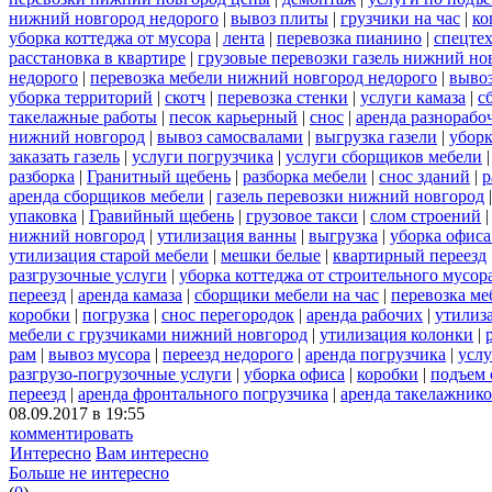
нижний новгород недорого
|
вывоз плиты
|
грузчики на час
|
ко
уборка коттеджа от мусора
|
лента
|
перевозка пианино
|
спецте
расстановка в квартире
|
грузовые перевозки газель нижний но
недорого
|
перевозка мебели нижний новгород недорого
|
вывоз
уборка территорий
|
скотч
|
перевозка стенки
|
услуги камаза
|
с
такелажные работы
|
песок карьерный
|
снос
|
аренда разнорабо
нижний новгород
|
вывоз самосвалами
|
выгрузка газели
|
уборк
заказать газель
|
услуги погрузчика
|
услуги сборщиков мебели
разборка
|
Гранитный щебень
|
разборка мебели
|
снос зданий
|
р
аренда сборщиков мебели
|
газель перевозки нижний новгород
упаковка
|
Гравийный щебень
|
грузовое такси
|
слом строений
нижний новгород
|
утилизация ванны
|
выгрузка
|
уборка офиса
утилизация старой мебели
|
мешки белые
|
квартирный переезд
разгрузочные услуги
|
уборка коттеджа от строительного мусор
переезд
|
аренда камаза
|
сборщики мебели на час
|
перевозка ме
коробки
|
погрузка
|
снос перегородок
|
аренда рабочих
|
утилиз
мебели с грузчиками нижний новгород
|
утилизация колонки
|
рам
|
вывоз мусора
|
переезд недорого
|
аренда погрузчика
|
услу
разгрузо-погрузочные услуги
|
уборка офиса
|
коробки
|
подъем 
переезд
|
аренда фронтального погрузчика
|
аренда такелажник
08.09.2017 в 19:55
комментировать
Интересно
Вам интересно
Больше не интересно