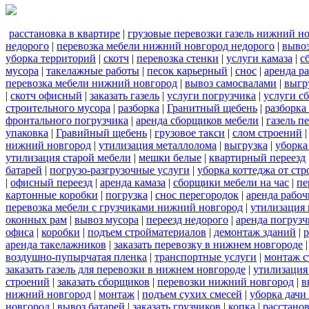
расстановка в квартире
|
грузовые перевозки газель нижний н
недорого
|
перевозка мебели нижний новгород недорого
|
вывоз
уборка территорий
|
скотч
|
перевозка стенки
|
услуги камаза
|
с
мусора
|
такелажные работы
|
песок карьерный
|
снос
|
аренда р
перевозка мебели нижний новгород
|
вывоз самосвалами
|
выгр
|
скотч офисный
|
заказать газель
|
услуги погрузчика
|
услуги с
строительного мусора
|
разборка
|
Гранитный щебень
|
разборка
фронтального погрузчика
|
аренда сборщиков мебели
|
газель п
упаковка
|
Гравийный щебень
|
грузовое такси
|
слом строений
нижний новгород
|
утилизация металлолома
|
выгрузка
|
уборка
утилизация старой мебели
|
мешки белые
|
квартирный переезд
батарей
|
погрузо-разгрузочные услуги
|
уборка коттеджа от ст
|
офисный переезд
|
аренда камаза
|
сборщики мебели на час
|
пе
картонные коробки
|
погрузка
|
снос перегородок
|
аренда рабоч
перевозка мебели с грузчиками нижний новгород
|
утилизация
оконных рам
|
вывоз мусора
|
переезд недорого
|
аренда погрузч
офиса
|
коробки
|
подъем стройматериалов
|
демонтаж зданий
|
р
аренда такелажников
|
заказать перевозку в нижнем новгороде
воздушно-пупырчатая пленка
|
транспортные услуги
|
монтаж с
заказать газель для перевозки в нижнем новгороде
|
утилизация
строений
|
заказать сборщиков
|
перевозки нижний новгород
|
в
нижний новгород
|
монтаж
|
подъем сухих смесей
|
уборка дачи
новгород
|
вывоз батарей
|
заказать грузчиков
|
копка
|
расстано