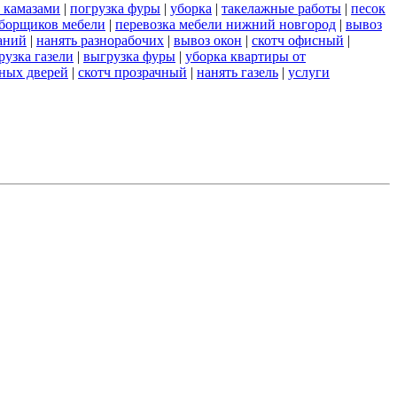
 камазами
|
погрузка фуры
|
уборка
|
такелажные работы
|
песок
сборщиков мебели
|
перевозка мебели нижний новгород
|
вывоз
аний
|
нанять разнорабочих
|
вывоз окон
|
скотч офисный
|
рузка газели
|
выгрузка фуры
|
уборка квартиры от
ных дверей
|
скотч прозрачный
|
нанять газель
|
услуги