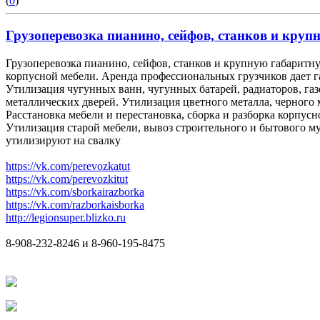
(
0
)
Грузоперевозка пианино, сейфов, станков и крупн
Грузоперевозка пианино, сейфов, станков и крупную габаритну
корпусной мебели. Аренда профессиональных грузчиков дает 
Утилизация чугунных ванн, чугунных батарей, радиаторов, га
металлических дверей. Утилизация цветного металла, черного 
Расстановка мебели и перестановка, сборка и разборка корпусн
Утилизация старой мебели, вывоз строительного и бытового мус
утилизируют на свалку
https://vk.com/perevozkatut
https://vk.com/perevozkitut
https://vk.com/sborkairazborka
https://vk.com/razborkaisborka
http://legionsuper.blizko.ru
8-908-232-8246 и 8-960-195-8475