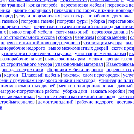
пка траншей
|
копка погреба
|
перестановка мебели
|
перевозка в
хника
|
нанять сборщиков
|
перевозки по городу нижний новгоро
вгород
|
услуги по демонтажу
|
заказать разнорабочих
|
доставка
|
 газелью
|
погрузка газели
|
погрузка фуры
|
уборка
|
перестановк
борщики на час
|
перевозки на газели нижний новгород частники
чих
|
вывоз старой мебели
|
скотч малярный
|
перевозка дивана
|
у
а от строительного мусора
|
сборка
|
чернозем
|
сборка мебели
|
с
|
перевозки нижний новгород недорого
|
утилизация мусора
|
выг
азнорабочие недорого
|
вывоз межкомнатных дверей
|
скотч про
|
утилизация строительного мусора
|
утилизация металлолома
|
вы
|
разнорабочие на час
|
вывоз оконных рам
|
мешки
|
аренда газели
 от строительного мусора
|
упаковочный материал
|
Известняков
|
аренда спецтехники
|
сборщики мебели недорого
|
перевозка гр
а
|
картон
|
Шлаковый щебень
|
такелаж
|
слом перегородок
|
услу
бели с грузчиками недорого нижний новгород
|
утилизация пли
ация межкомнатных дверей
|
мешки полипропиленовые
|
дачный 
разгрузо-погрузочные работы
|
уборка дачи
|
заказать коробки
|
пе
ги такелажников
|
частные перевозки нижний новгород
|
заказат
стройматериалов
|
демонтаж зданий
|
рабочие недорого
|
доставк
ов