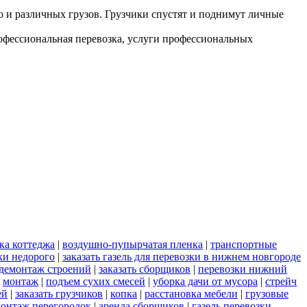
но и различных грузов. Грузчики спустят и поднимут личные
рофессиональная перевозка, услуги профессиональных
ка коттеджа
|
воздушно-пупырчатая пленка
|
транспортные
ки недорого
|
заказать газель для перевозки в нижнем новгороде
демонтаж строений
|
заказать сборщиков
|
перевозки нижний
|
монтаж
|
подъем сухих смесей
|
уборка дачи от мусора
|
стрейч
ей
|
заказать грузчиков
|
копка
|
расстановка мебели
|
грузовые
онтаж перегородок
|
аренда сборщиков
|
газель перевозки