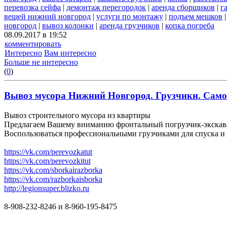
перевозка сейфа
|
демонтаж перегородок
|
аренда сборщиков
|
г
вещей нижний новгород
|
услуги по монтажу
|
подъем мешков
новгород
|
вывоз колонки
|
аренда грузчиков
|
копка погреба
08.09.2017 в 19:52
комментировать
Интересно
Вам интересно
Больше не интересно
(
0
)
Вывоз мусора Нижний Новгород. Грузчики. Самосв
Вывоз строительного мусора из квартиры
Предлагаем Вашему вниманию фронтальный погрузчик-экскават
Воспользоваться профессиональными грузчиками для спуска и 
https://vk.com/perevozkatut
https://vk.com/perevozkitut
https://vk.com/sborkairazborka
https://vk.com/razborkaisborka
http://legionsuper.blizko.ru
8-908-232-8246 и 8-960-195-8475