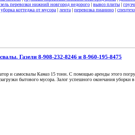
азель перевозки нижний новгород недорого
|
вывоз плиты
|
грузч
|
уборка коттеджа от мусора
|
лента
|
перевозка пианино
|
спецтех
алы. Газели 8-908-232-8246 и 8-960-195-8475
ор и самосвалы Камаз 15 тонн. С помощью аренды этого погру
загрузки бытового мусора. Залог успешного окончания уборки в 