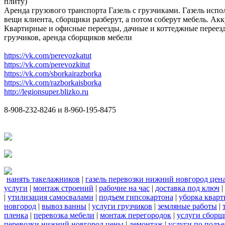
плиту)
Аренда грузового транспорта Газель с грузчиками. Газель испо
вещи клиента, сборщики разберут, а потом соберут мебель. Акк
Квартирные и офисные переезды, дачные и коттеджные переезд
грузчиков, аренда сборщиков мебели
https://vk.com/perevozkatut
https://vk.com/perevozkitut
https://vk.com/sborkairazborka
https://vk.com/razborkaisborka
http://legionsuper.blizko.ru
8-908-232-8246 и 8-960-195-8475
нанять такелажников
|
газель перевозки нижний новгород цен
услуги
|
монтаж строений
|
рабочие на час
|
доставка под ключ
|
|
утилизация самосвалами
|
подъем гипсокартона
|
уборка кварт
новгород
|
вывоз ванны
|
услуги грузчиков
|
земляные работы
|
пленка
|
перевозка мебели
|
монтаж перегородок
|
услуги сборщ
перевозки нижний новгород цены
|
демонтаж
|
услуги по подъ