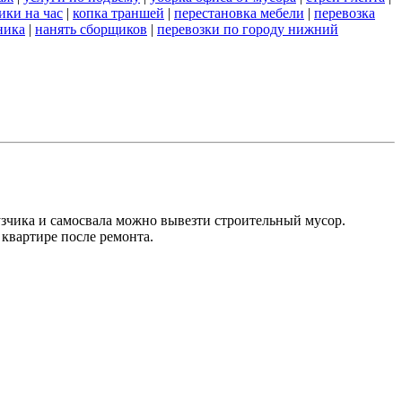
ики на час
|
копка траншей
|
перестановка мебели
|
перевозка
ника
|
нанять сборщиков
|
перевозки по городу нижний
зчика и самосвала можно вывезти строительный мусор.
квартире после ремонта.