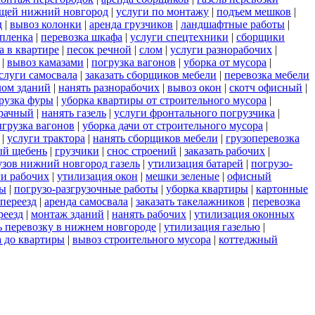
ещей нижний новгород
|
услуги по монтажу
|
подъем мешков
|
д
|
вывоз колонки
|
аренда грузчиков
|
ландшафтные работы
|
пленка
|
перевозка шкафа
|
услуги спецтехники
|
сборщики
а в квартире
|
песок речной
|
слом
|
услуги разнорабочих
|
|
вывоз камазами
|
погрузка вагонов
|
уборка от мусора
|
слуги самосвала
|
заказать сборщиков мебели
|
перевозка мебели
лом зданий
|
нанять разнорабочих
|
вывоз окон
|
скотч офисный
|
рузка фуры
|
уборка квартиры от строительного мусора
|
зрачный
|
нанять газель
|
услуги фронтального погрузчика
|
грузка вагонов
|
уборка дачи от строительного мусора
|
|
услуги трактора
|
нанять сборщиков мебели
|
грузоперевозка
ый щебень
|
грузчики
|
снос строений
|
заказать рабочих
|
узов нижний новгород газель
|
утилизация батарей
|
погрузо-
ги рабочих
|
утилизация окон
|
мешки зеленые
|
офисный
ты
|
погрузо-разгрузочные работы
|
уборка квартиры
|
картонные
переезд
|
аренда самосвала
|
заказать такелажников
|
перевозка
реезд
|
монтаж зданий
|
нанять рабочих
|
утилизация оконных
ь перевозку в нижнем новгороде
|
утилизация газелью
|
а до квартиры
|
вывоз строительного мусора
|
коттеджный