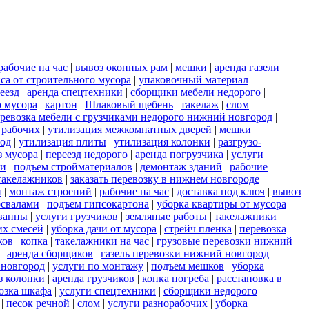
рабочие на час
|
вывоз оконных рам
|
мешки
|
аренда газели
|
са от строительного мусора
|
упаковочный материал
|
еезд
|
аренда спецтехники
|
сборщики мебели недорого
|
о мусора
|
картон
|
Шлаковый щебень
|
такелаж
|
слом
ревозка мебели с грузчиками недорого нижний новгород
|
 рабочих
|
утилизация межкомнатных дверей
|
мешки
род
|
утилизация плиты
|
утилизация колонки
|
разгрузо-
з мусора
|
переезд недорого
|
аренда погрузчика
|
услуги
ки
|
подъем стройматериалов
|
демонтаж зданий
|
рабочие
такелажников
|
заказать перевозку в нижнем новгороде
|
и
|
монтаж строений
|
рабочие на час
|
доставка под ключ
|
вывоз
освалами
|
подъем гипсокартона
|
уборка квартиры от мусора
|
ванны
|
услуги грузчиков
|
земляные работы
|
такелажники
их смесей
|
уборка дачи от мусора
|
стрейч пленка
|
перевозка
ков
|
копка
|
такелажники на час
|
грузовые перевозки нижний
|
аренда сборщиков
|
газель перевозки нижний новгород
 новгород
|
услуги по монтажу
|
подъем мешков
|
уборка
з колонки
|
аренда грузчиков
|
копка погреба
|
расстановка в
озка шкафа
|
услуги спецтехники
|
сборщики недорого
|
|
песок речной
|
слом
|
услуги разнорабочих
|
уборка