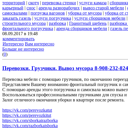
территорий
|
скотч
|
перевозка стенки
|
услуги камаза
|
сборщики
карьерный
|
снос
|
аренда разнорабочих
|
вывоз старой мебели
|
самосвалами
|
погрузка вагонов
|
уборка от мусора
|
уборка от 
заказать газель
|
услуги погрузчика
|
услуги сборщиков мебели
строительного мусора
|
разборка
|
Гранитный щебень
|
разборка
фронтального погрузчика
|
аренда сборщиков мебели
|
газель п
08.09.2017 в 19:48
комментировать
Интересно
Вам интересно
Больше не интересно
(
0
)
Перевозки. Грузчики. Вывоз мусора 8-908-232-824
Перевозка мебели с помощью грузчиков, по окончанию переезда
Представляем Вашему вниманию фронтальный погрузчик и сам
С помощью аренды этого погрузчика и самосвала можно вывез
Воспользоваться профессиональными грузчиками для спуска и 
Залог отличного окончания уборки в квартире после ремонта.
https://vk.com/perevozkatut
https://vk.com/perevozkitut
https://vk.com/sborkairazborka
https://vk.com/razborkaisborka