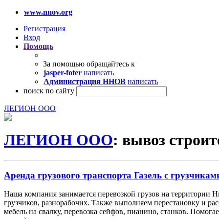
www.nnov.org
Регистрация
Вход
Помощь
За помощью обращайтесь к
jasper-foter
написать
Администрация ННОВ
написать
поиск по сайту
ЛЕГИОН ООО
ЛЕГИОН ООО
: вывоз строи
Аренда грузового транспорта Газель с грузчиками
Наша компания занимается перевозкой грузов на территории 
грузчиков, разнорабочих. Также выполняем перестановку и ра
мебель на свалку, перевозка сейфов, пианино, станков. Помог