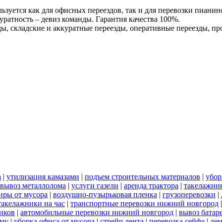
льзуется как для офисных переездов, так и для перевозки пиани
уратность – девиз команды. Гарантия качества 100%.
ы, складские и аккуратные переезды, оперативные переезды, п
а
|
утилизация камазами
|
подъем строительных материалов
|
убор
вывоз металлолома
|
услуги газели
|
аренда трактора
|
такелажни
иры от мусора
|
воздушно-пузырьковая пленка
|
грузоперевозки
|
такелажники на час
|
транспортные перевозки нижний новгород
иков
|
автомобильные перевозки нижний новгород
|
вывоз батар
ему
|
уборка офиса от мусора
|
стрейч лента
|
перевозка сейфа
|
дем