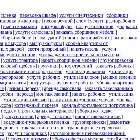
|
пленка
|
перевозка шкафа
|
услуги спецтехники
|
сборщики
тановка в квартире
|
песок речной
|
слом
|
услуги разнорабочих
|
|
вывоз камазами
|
погрузка фуры
|
погрузка вагонов
|
уборка от
дивана
|
услуги самосвала
|
заказать сборщиков мебели
|
|
сборка мебели
|
слом зданий
|
нанять разнорабочих
|
вывоз окон
ация мусора
|
выгрузка фуры
|
уборка квартиры от
ных дверей
|
скотч прозрачный
|
нанять газель
|
услуги
ыгрузка вагонов
|
уборка дачи от строительного мусора
|
|
услуги трактора
|
нанять сборщиков мебели
|
грузоперевозка
няковый щебень
|
грузчики
|
снос строений
|
заказать рабочих
|
узов нижний новгород газель
|
утилизация ванны
|
утилизация
ерегородок
|
услуги рабочих
|
утилизация окон
|
мешки зеленые
зация плиты
|
погрузо-разгрузочные работы
|
уборка квартиры
|
ые
|
дачный переезд
|
аренда самосвала
|
заказать такелажников
|
оробки
|
переезд
|
монтаж зданий
|
нанять рабочих
|
утилизация
д
|
утилизация газелью
|
разгрузо-погрузочные услуги
|
уборка
усора
|
коттеджный переезд
|
аренда фронтального погрузчика
|
|
подъем строительных материалов
|
уборка коттеджа
|
а
|
услуги газели
|
аренда трактора
|
нанять такелажников
|
|
воздушно-пузырьковая пленка
|
грузоперевозки
|
демонтаж
недорого
|
такелажники на час
|
транспортные перевозки
ок
|
услуги сборщиков
|
автомобильные перевозки нижний
аж
|
услуги по подъему
|
уборка офиса от мусора
|
стрейч лента
|