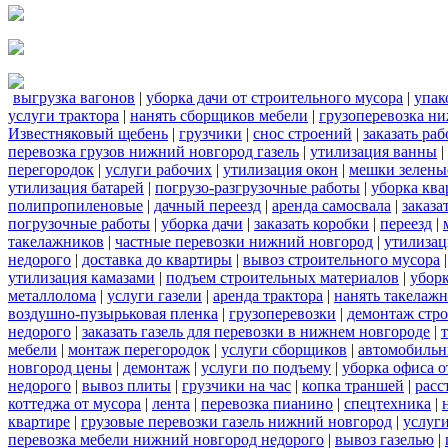
выгрузка вагонов
|
уборка дачи от строительного мусора
|
упак
услуги трактора
|
нанять сборщиков мебели
|
грузоперевозка н
Известняковый щебень
|
грузчики
|
снос строений
|
заказать ра
перевозка грузов нижний новгород газель
|
утилизация ванны
|
перегородок
|
услуги рабочих
|
утилизация окон
|
мешки зелены
утилизация батарей
|
погрузо-разгрузочные работы
|
уборка кв
полипропиленовые
|
дачный переезд
|
аренда самосвала
|
заказа
погрузочные работы
|
уборка дачи
|
заказать коробки
|
переезд
|
такелажников
|
частные перевозки нижний новгород
|
утилизац
недорого
|
доставка до квартиры
|
вывоз строительного мусора
утилизация камазами
|
подъем строительных материалов
|
уборк
металлолома
|
услуги газели
|
аренда трактора
|
нанять такелаж
воздушно-пузырьковая пленка
|
грузоперевозки
|
демонтаж стр
недорого
|
заказать газель для перевозки в нижнем новгороде
|
мебели
|
монтаж перегородок
|
услуги сборщиков
|
автомобильн
новгород цены
|
демонтаж
|
услуги по подъему
|
уборка офиса о
недорого
|
вывоз плиты
|
грузчики на час
|
копка траншей
|
расс
коттеджа от мусора
|
лента
|
перевозка пианино
|
спецтехника
|
квартире
|
грузовые перевозки газель нижний новгород
|
услуг
перевозка мебели нижний новгород недорого
|
вывоз газелью
|