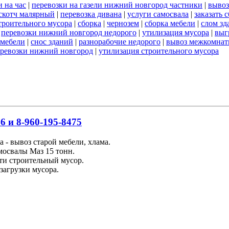
 на час
|
перевозки на газели нижний новгород частники
|
вывоз
скотч малярный
|
перевозка дивана
|
услуги самосвала
|
заказать 
строительного мусора
|
сборка
|
чернозем
|
сборка мебели
|
слом зд
|
перевозки нижний новгород недорого
|
утилизация мусора
|
выг
 мебели
|
снос зданий
|
разнорабочие недорого
|
вывоз межкомнат
еревозки нижний новгород
|
утилизация строительного мусора
6 и 8-960-195-8475
 - вывоз старой мебели, хлама.
освалы Маз 15 тонн.
ти строительный мусор.
загрузки мусора.