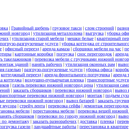
овка
|
Гравийный щебень
|
грузовое такси
|
слом строений
|
разно
ижний новгород
|
утилизация металлолома
|
выгрузка
|
уборка офи
бочих
|
утилизация старой мебели
|
мешки белые
|
квартирный пер
погрузо-разгрузочные услуги
|
уборка коттеджа от строительног
е
|
офисный переезд
|
аренда камаза
|
сборщики мебели на час
|
пе
артиры
|
картонные коробки
|
погрузка
|
снос перегородок
|
аренда
ть такелажников
|
перевозка мебели с грузчиками нижний новго
монтаж зданий
|
нанять рабочих
|
утилизация оконных рам
|
выво
ия газелью
|
разгрузо-погрузочные услуги
|
уборка офиса
|
короб
|
коттеджный переезд
|
аренда фронтального погрузчика
|
аренда 
а коттеджа
|
воздушно-пупырчатая пленка
|
транспортные услуг
ников
|
газель перевозки нижний новгород цена
|
утилизация сам
оений
|
заказать сборщиков
|
перевозки нижний новгород
|
вывоз 
транспортные перевозки нижний новгород
|
монтаж
|
подъем сух
ые перевозки нижний новгород
|
вывоз батарей
|
заказать грузчи
т мусора
|
стрейч лента
|
перевозка сейфа
|
демонтаж перегородок
тановка мебели
|
перестановка мебели
|
перевозка вещей нижний
нанять сборщиков
|
перевозки по городу нижний новгород
|
выво
и по демонтажу
|
заказать разнорабочих
|
доставка
|
пленка
|
перев
погрузка газели
|
ландшафтные работы
|
перестановка в квартире