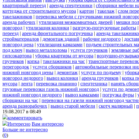
квартирный переезд
|
аренда спецтехники
|
сборщики мебели на
коттеджа от строительного мусора
|
картон
|
такелаж
|
слом пер
такелажников
|
перевозка мебели с грузчиками нижний новгор
аренда рабочих
|
утилизация межкомнатных дверей
|
мешки по
новгород
|
утилизация колонки
|
разгрузо-погрузочные работы
переезд
|
аренда фронтального погрузчика
|
аренда такелажник
стройматериалов
|
демонтаж зданий
|
рабочие недорого
|
достав
новгород цена
|
утилизация камазами
|
подъем строительных ма
под ключ
|
вывоз металлолома
|
услуги грузчиков
|
земляные ра
гипсокартона
|
уборка квартиры от мусора
|
воздушно-пузырько
грузчиков
|
копка
|
такелажники на час
|
транспортные перевоз
перегородок
|
услуги сборщиков
|
автомобильные перевозки ни
нижний новгород цены
|
демонтаж
|
услуги по подъему
|
уборка
новгород недорого
|
вывоз колонки
|
аренда грузчиков
|
копка п
мусора
|
лента
|
перевозка пианино
|
спецтехника
|
нанять сбор
грузовые перевозки газель нижний новгород
|
услуги по демон
нижний новгород недорого
|
вывоз камазами
|
погрузка фуры
|
сборщики на час
|
перевозки на газели нижний новгород частн
аренда разнорабочих
|
вывоз старой мебели
|
скотч малярный
|
п
19.08.2017 в 08:49
комментировать
Интересно
Вам интересно
Больше не интересно
(
0
)