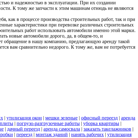
тью и надежностью в эксплуатации. При их создании
ности. К тому же запчасти к этим машинам отнюдь не являются
, как в процессе производства строительных работ, так и при
енные характеристики при перевозке различных строительных
роительных работ использовать автомобили именно этой марки.
ть новые автомобили дорого, да, в общем-то, и
ет обращение в нашу компанию, предлагающую аренду такой
ся вам сравнительно недорого. К тому же, вам не потребуется
их
|
утилизация окон
|
мешки зеленые
|
офисный переезд
|
аренда
 плиты
|
погрузо-разгрузочные работы
|
уборка квартиры
|
ые
|
дачный переезд
|
аренда самосвала
|
заказать такелажников
|
оробки
|
переезд
|
монтаж зданий
|
нанять рабочих
|
утилизация