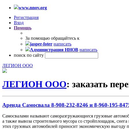
www.nnov.org
Регистрация
Вход
Помощь
За помощью обращайтесь к
jasper-foter
написать
Администрация ННОВ
написать
поиск по сайту
ЛЕГИОН ООО
ЛЕГИОН ООО
: заказать пер
Аренда Самосвала 8-908-232-8246 и 8-960-195-847
Самосвалами называют саморазгружающиеся грузовые автомобил
а также вывоза строительного мусора со стройплощадок, снега 
этих грузовых автомобилей приносит экономическую выгоду при