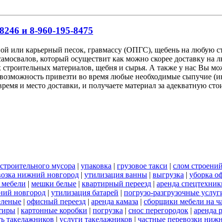
8246 и 8-960-195-8475
ной или карьерный песок, гравмассу (ОПГС), щебень на любую
самосвалов, который осуществит как можно скорее доставку на 
 строительных материалов, щебня и сырья. А также у нас Вы мо
возможность привезти во время любые необходимые сыпучие (ин
ремя и место доставки, и получаете материал за адекватную ст
 строительного мусора
|
упаковка
|
грузовое такси
|
слом строени
возка нижний новгород
|
утилизация ванны
|
выгрузка
|
уборка о
 мебели
|
мешки белые
|
квартирный переезд
|
аренда спецтехник
жний новгород
|
утилизация батарей
|
погрузо-разгрузочные услуг
еленые
|
офисный переезд
|
аренда камаза
|
сборщики мебели на ч
тиры
|
картонные коробки
|
погрузка
|
снос перегородок
|
аренда 
ть такелажников
|
услуги такелажников
|
частные перевозки ниж