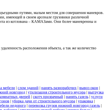
одъездными путями, малым местом для совершения маневров.
ии, имеющей в своем арсенале грузовики различной
унта из котлована – КАМАЗами. Они более маневренны и
 удаленность расположения объекта, а так же количество
ка мебели
|
слом зданий
|
нанять разнорабочих
|
вывоз окон
|
ижний новгород
|
утилизация строительного мусора
|
выгрузка
комнатных дверей
|
скотч прозрачный
|
нанять газель
|
услуги
гонов
|
уборка дачи от строительного мусора
|
упаковка
|
ебели недорого
|
перевозка грузов нижний новгород газель
|
ть рабочих
|
утилизация старой мебели
|
мешки белые
|