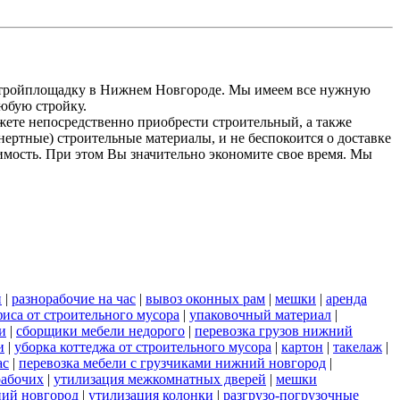
 стройплощадку в Нижнем Новгороде. Мы имеем все нужную
любую стройку.
жете непосредственно приобрести строительный, а также
ертные) строительные материалы, и не беспокоится о доставке
оимость. При этом Вы значительно экономите свое время. Мы
й
|
разнорабочие на час
|
вывоз оконных рам
|
мешки
|
аренда
фиса от строительного мусора
|
упаковочный материал
|
и
|
сборщики мебели недорого
|
перевозка грузов нижний
и
|
уборка коттеджа от строительного мусора
|
картон
|
такелаж
|
ас
|
перевозка мебели с грузчиками нижний новгород
|
рабочих
|
утилизация межкомнатных дверей
|
мешки
ний новгород
|
утилизация колонки
|
разгрузо-погрузочные