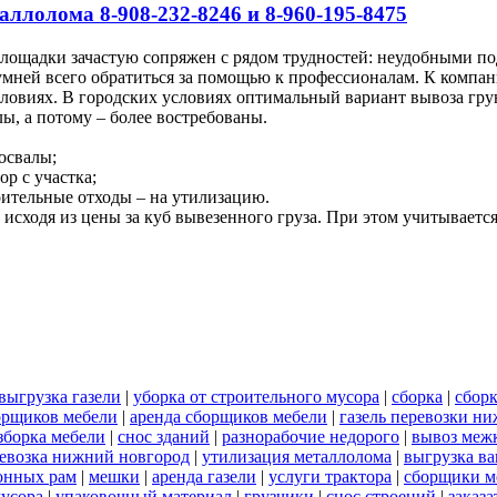
аллолома 8-908-232-8246 и 8-960-195-8475
площадки зачастую сопряжен с рядом трудностей: неудобными п
мней всего обратиться за помощью к профессионалам. К компан
словиях. В городских условиях оптимальный вариант вывоза гр
ы, а потому – более востребованы.
освалы;
ор с участка;
роительные отходы – на утилизацию.
исходя из цены за куб вывезенного груза. При этом учитывается
выгрузка газели
|
уборка от строительного мусора
|
сборка
|
сбор
орщиков мебели
|
аренда сборщиков мебели
|
газель перевозки н
зборка мебели
|
снос зданий
|
разнорабочие недорого
|
вывоз меж
ревозка нижний новгород
|
утилизация металлолома
|
выгрузка ва
онных рам
|
мешки
|
аренда газели
|
услуги трактора
|
сборщики м
мусора
|
упаковочный материал
|
грузчики
|
снос строений
|
заказа