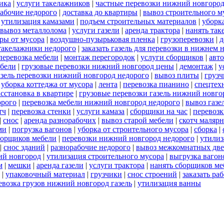
ика
|
услуги такелажников
|
частные перевозки нижний новгоро
абочие недорого
|
доставка до квартиры
|
вывоз строительного м
|
утилизация камазами
|
подъем строительных материалов
|
уборк
вывоз металлолома
|
услуги газели
|
аренда трактора
|
нанять так
ры от мусора
|
воздушно-пузырьковая пленка
|
грузоперевозки
|
д
такелажники недорого
|
заказать газель для перевозки в нижнем 
перевозка мебели
|
монтаж перегородок
|
услуги сборщиков
|
авт
ебели
|
грузовые перевозки нижний новгород цены
|
демонтаж
|
у
азель перевозки нижний новгород недорого
|
вывоз плиты
|
грузч
|
уборка коттеджа от мусора
|
лента
|
перевозка пианино
|
спецтех
асстановка в квартире
|
грузовые перевозки газель нижний новго
орого
|
перевозка мебели нижний новгород недорого
|
вывоз газе
тч
|
перевозка стенки
|
услуги камаза
|
сборщики на час
|
перевозк
|
снос
|
аренда разнорабочих
|
вывоз старой мебели
|
скотч маляр
ми
|
погрузка вагонов
|
уборка от строительного мусора
|
сборка
|
борщиков мебели
|
перевозки нижний новгород недорого
|
утилиз
|
снос зданий
|
разнорабочие недорого
|
вывоз межкомнатных две
ий новгород
|
утилизация строительного мусора
|
выгрузка вагон
м
|
мешки
|
аренда газели
|
услуги трактора
|
нанять сборщиков ме
|
упаковочный материал
|
грузчики
|
снос строений
|
заказать ра
евозка грузов нижний новгород газель
|
утилизация ванны