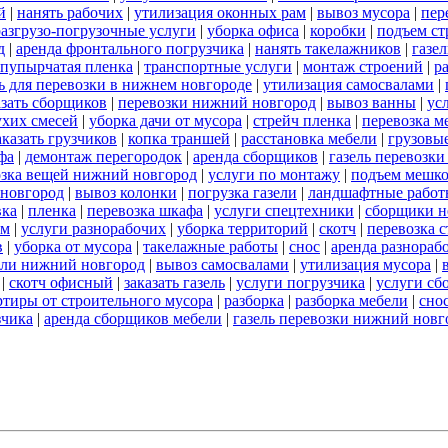
й
|
нанять рабочих
|
утилизация оконных рам
|
вывоз мусора
|
пер
разгрузо-погрузочные услуги
|
уборка офиса
|
коробки
|
подъем ст
д
|
аренда фронтального погрузчика
|
нанять такелажников
|
газе
пупырчатая пленка
|
транспортные услуги
|
монтаж строений
|
р
ль для перевозки в нижнем новгороде
|
утилизация самосвалами
|
азать сборщиков
|
перевозки нижний новгород
|
вывоз ванны
|
ус
ухих смесей
|
уборка дачи от мусора
|
стрейч пленка
|
перевозка м
аказать грузчиков
|
копка траншей
|
расстановка мебели
|
грузовы
фа
|
демонтаж перегородок
|
аренда сборщиков
|
газель перевозк
озка вещей нижний новгород
|
услуги по монтажу
|
подъем мешк
 новгород
|
вывоз колонки
|
погрузка газели
|
ландшафтные работ
вка
|
пленка
|
перевозка шкафа
|
услуги спецтехники
|
сборщики н
ом
|
услуги разнорабочих
|
уборка территорий
|
скотч
|
перевозка 
в
|
уборка от мусора
|
такелажные работы
|
снос
|
аренда разнораб
ели нижний новгород
|
вывоз самосвалами
|
утилизация мусора
|
|
скотч офисный
|
заказать газель
|
услуги погрузчика
|
услуги сб
ртиры от строительного мусора
|
разборка
|
разборка мебели
|
сно
зчика
|
аренда сборщиков мебели
|
газель перевозки нижний новг