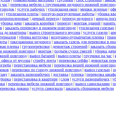
 час
|
перевозка мебели с грузчиками недорого нижний новгоро
егородок
|
услуги рабочих
|
утилизация окон
|
мешки зеленые
|
оф
од
|
утилизация плиты
|
погрузо-разгрузочные работы
|
уборка кв
липропиленовые
|
дачный переезд
|
переезд недорого
|
аренда пог
|
уборка дачи
|
заказать коробки
|
переезд
|
монтаж зданий
|
нанять
ов
|
заказать перевозку в нижнем новгороде
|
утилизация газелью
ка до квартиры
|
вывоз строительного мусора
|
услуги газели
|
ар
териалов
|
уборка коттеджа
|
воздушно-пупырчатая пленка
|
тран
боты
|
такелажники недорого
|
заказать газель для перевозки в н
вая пленка
|
грузоперевозки
|
демонтаж строений
|
заказать сбор
ки нижний новгород
|
монтаж
|
подъем сухих смесей
|
уборка дачи
жний новгород
|
вывоз батарей
|
вывоз плиты
|
грузчики на час
|
 офиса от мусора
|
стрейч лента
|
перевозка сейфа
|
демонтаж пер
огреба
|
перестановка мебели
|
перевозка вещей нижний новгоро
щиков
|
перевозки по городу нижний новгород
|
вывоз газелью
|
п
тажу
|
заказать разнорабочих
|
доставка
|
пленка
|
перевозка шкаф
уборка
|
перестановка в квартире
|
слом
|
услуги разнорабочих
|
у
ики
|
перевозка мебели нижний новгород
|
вывоз самосвалами
|
п
еревозка дивана
|
услуги самосвала
|
заказать сборщиков мебели