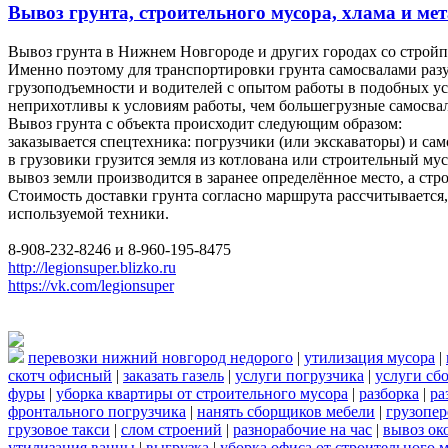
Вывоз грунта, строительного мусора, хлама и мет
Вывоз грунта в Нижнем Новгороде и других городах со строй
Именно поэтому для транспортировки грунта самосвалами разу
грузоподъемности и водителей с опытом работы в подобных у
неприхотливы к условиям работы, чем большегрузные самосвал
Вывоз грунта с объекта происходит следующим образом:
заказывается спецтехника: погрузчики (или экскаваторы) и сам
в грузовики грузится земля из котлована или строительный мус
вывоз земли производится в заранее определённое место, а ст
Стоимость доставки грунта согласно маршрута рассчитывается, 
используемой техники.
8-908-232-8246 и 8-960-195-8475
http://legionsuper.blizko.ru
https://vk.com/legionsuper
перевозки нижний новгород недорого
|
утилизация мусора
|
скотч офисный
|
заказать газель
|
услуги погрузчика
|
услуги сб
фуры
|
уборка квартиры от строительного мусора
|
разборка
|
ра
фронтального погрузчика
|
нанять сборщиков мебели
|
грузопе
грузовое такси
|
слом строений
|
разнорабочие на час
|
вывоз ок
утилизация ванны
|
выгрузка
|
уборка офиса от строительного 