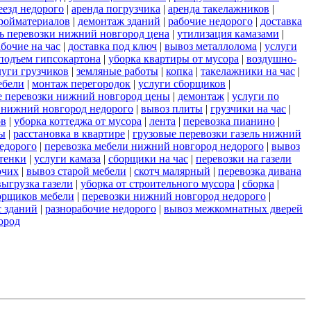
еезд недорого
|
аренда погрузчика
|
аренда такелажников
|
ройматериалов
|
демонтаж зданий
|
рабочие недорого
|
доставка
ль перевозки нижний новгород цена
|
утилизация камазами
|
абочие на час
|
доставка под ключ
|
вывоз металлолома
|
услуги
подъем гипсокартона
|
уборка квартиры от мусора
|
воздушно-
луги грузчиков
|
земляные работы
|
копка
|
такелажники на час
|
ебели
|
монтаж перегородок
|
услуги сборщиков
|
е перевозки нижний новгород цены
|
демонтаж
|
услуги по
и нижний новгород недорого
|
вывоз плиты
|
грузчики на час
|
ов
|
уборка коттеджа от мусора
|
лента
|
перевозка пианино
|
ы
|
расстановка в квартире
|
грузовые перевозки газель нижний
едорого
|
перевозка мебели нижний новгород недорого
|
вывоз
стенки
|
услуги камаза
|
сборщики на час
|
перевозки на газели
очих
|
вывоз старой мебели
|
скотч малярный
|
перевозка дивана
выгрузка газели
|
уборка от строительного мусора
|
сборка
|
орщиков мебели
|
перевозки нижний новгород недорого
|
с зданий
|
разнорабочие недорого
|
вывоз межкомнатных дверей
ород