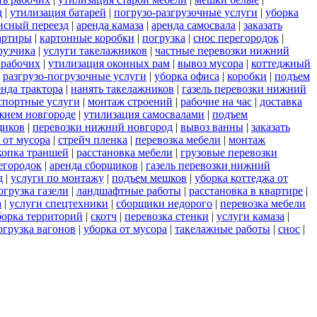
д
|
утилизация батарей
|
погрузо-разгрузочные услуги
|
уборка
исный переезд
|
аренда камаза
|
аренда самосвала
|
заказать
артиры
|
картонные коробки
|
погрузка
|
снос перегородок
|
рузчика
|
услуги такелажников
|
частные перевозки нижний
 рабочих
|
утилизация оконных рам
|
вывоз мусора
|
коттеджный
|
разгрузо-погрузочные услуги
|
уборка офиса
|
коробки
|
подъем
енда трактора
|
нанять такелажников
|
газель перевозки нижний
спортные услуги
|
монтаж строений
|
рабочие на час
|
доставка
ижнем новгороде
|
утилизация самосвалами
|
подъем
щиков
|
перевозки нижний новгород
|
вывоз ванны
|
заказать
 от мусора
|
стрейч пленка
|
перевозка мебели
|
монтаж
копка траншей
|
расстановка мебели
|
грузовые перевозки
егородок
|
аренда сборщиков
|
газель перевозки нижний
д
|
услуги по монтажу
|
подъем мешков
|
уборка коттеджа от
огрузка газели
|
ландшафтные работы
|
расстановка в квартире
|
а
|
услуги спецтехники
|
сборщики недорого
|
перевозка мебели
борка территорий
|
скотч
|
перевозка стенки
|
услуги камаза
|
огрузка вагонов
|
уборка от мусора
|
такелажные работы
|
снос
|