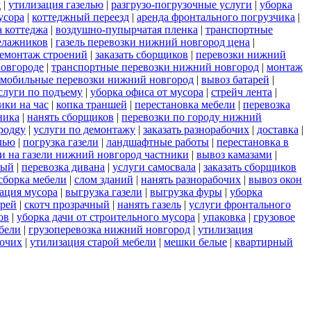
д
|
утилизация газелью
|
разгрузо-погрузочные услуги
|
уборка
усора
|
коттеджный переезд
|
аренда фронтального погрузчика
|
а коттеджа
|
воздушно-пупырчатая пленка
|
транспортные
елажников
|
газель перевозки нижний новгород цена
|
емонтаж строений
|
заказать сборщиков
|
перевозки нижний
новгороде
|
транспортные перевозки нижний новгород
|
монтаж
омобильные перевозки нижний новгород
|
вывоз батарей
|
слуги по подъему
|
уборка офиса от мусора
|
стрейч лента
|
ики на час
|
копка траншей
|
перестановка мебели
|
перевозка
ника
|
нанять сборщиков
|
перевозки по городу нижний
родgy
|
услуги по демонтажу
|
заказать разнорабочих
|
доставка
|
лью
|
погрузка газели
|
ландшафтные работы
|
перестановка в
и на газели нижний новгород частники
|
вывоз камазами
|
ный
|
перевозка дивана
|
услуги самосвала
|
заказать сборщиков
сборка мебели
|
слом зданий
|
нанять разнорабочих
|
вывоз окон
ация мусора
|
выгрузка газели
|
выгрузка фуры
|
уборка
рей
|
скотч прозрачный
|
нанять газель
|
услуги фронтального
ов
|
уборка дачи от строительного мусора
|
упаковка
|
грузовое
бели
|
грузоперевозка нижний новгород
|
утилизация
бочих
|
утилизация старой мебели
|
мешки белые
|
квартирный