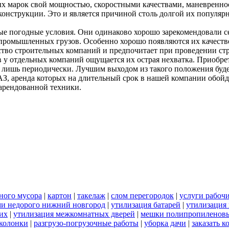
 марок свой мощностью, скоростными качествами, маневреннос
конструкции. Это и является причиной столь долгой их популяр
 погодные условия. Они одинаково хорошо зарекомендовали себя
 промышленных грузов. Особенно хорошо появляются их качеств
нство строительных компаний и предпочитает при проведении ст
у отдельных компаний ощущается их острая нехватка. Приобрета
я лишь периодически. Лучшим выходом из такого положения буд
, аренда которых на длительный срок в нашей компании обойдет
арендованной техники.
ьного мусора
|
картон
|
такелаж
|
слом перегородок
|
услуги рабоч
ами недорого нижний новгород
|
утилизация батарей
|
утилизация
их
|
утилизация межкомнатных дверей
|
мешки полипропиленов
 колонки
|
разгрузо-погрузочные работы
|
уборка дачи
|
заказать к