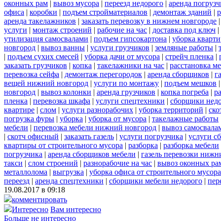
оконных рам
|
вывоз мусора
|
переезд недорого
|
аренда погрузч
офиса
|
коробки
|
подъем стройматериалов
|
демонтаж зданий
|
р
аренда такелажников
|
заказать перевозку в нижнем новгороде
услуги
|
монтаж строений
|
рабочие на час
|
доставка под ключ
|
утилизация самосвалами
|
подъем гипсокартона
|
уборка кварти
новгород
|
вывоз ванны
|
услуги грузчиков
|
земляные работы
|
|
подъем сухих смесей
|
уборка дачи от мусора
|
стрейч пленка
|
заказать грузчиков
|
копка
|
такелажники на час
|
расстановка м
перевозка сейфа
|
демонтаж перегородок
|
аренда сборщиков
|
г
вещей нижний новгород
|
услуги по монтажу
|
подъем мешков
новгород
|
вывоз колонки
|
аренда грузчиков
|
копка погреба
|
р
пленка
|
перевозка шкафа
|
услуги спецтехники
|
сборщики нед
квартире
|
слом
|
услуги разнорабочих
|
уборка территорий
|
ско
погрузка фуры
|
уборка
|
уборка от мусора
|
такелажные работы
мебели
|
перевозка мебели нижний новгород
|
вывоз самосвала
|
скотч офисный
|
заказать газель
|
услуги погрузчика
|
услуги с
квартиры от строительного мусора
|
разборка
|
разборка мебели
погрузчика
|
аренда сборщиков мебели
|
газель перевозки нижн
такси
|
слом строений
|
разнорабочие на час
|
вывоз оконных ра
металлолома
|
выгрузка
|
уборка офиса от строительного мусора
переезд
|
аренда спецтехники
|
сборщики мебели недорого
|
пер
19.08.2017 в 09:18
комментировать
Интересно
Вам интересно
Больше не интересно