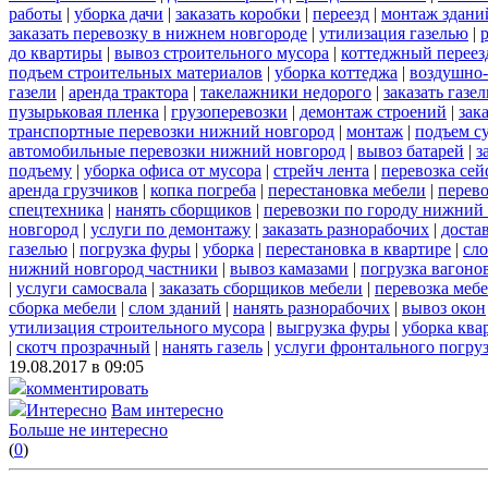
работы
|
уборка дачи
|
заказать коробки
|
переезд
|
монтаж здани
заказать перевозку в нижнем новгороде
|
утилизация газелью
|
до квартиры
|
вывоз строительного мусора
|
коттеджный переез
подъем строительных материалов
|
уборка коттеджа
|
воздушно-
газели
|
аренда трактора
|
такелажники недорого
|
заказать газе
пузырьковая пленка
|
грузоперевозки
|
демонтаж строений
|
зак
транспортные перевозки нижний новгород
|
монтаж
|
подъем с
автомобильные перевозки нижний новгород
|
вывоз батарей
|
з
подъему
|
уборка офиса от мусора
|
стрейч лента
|
перевозка сей
аренда грузчиков
|
копка погреба
|
перестановка мебели
|
перев
спецтехника
|
нанять сборщиков
|
перевозки по городу нижний
новгород
|
услуги по демонтажу
|
заказать разнорабочих
|
доста
газелью
|
погрузка фуры
|
уборка
|
перестановка в квартире
|
сл
нижний новгород частники
|
вывоз камазами
|
погрузка вагоно
|
услуги самосвала
|
заказать сборщиков мебели
|
перевозка меб
сборка мебели
|
слом зданий
|
нанять разнорабочих
|
вывоз окон
утилизация строительного мусора
|
выгрузка фуры
|
уборка ква
|
скотч прозрачный
|
нанять газель
|
услуги фронтального погру
19.08.2017 в 09:05
комментировать
Интересно
Вам интересно
Больше не интересно
(
0
)