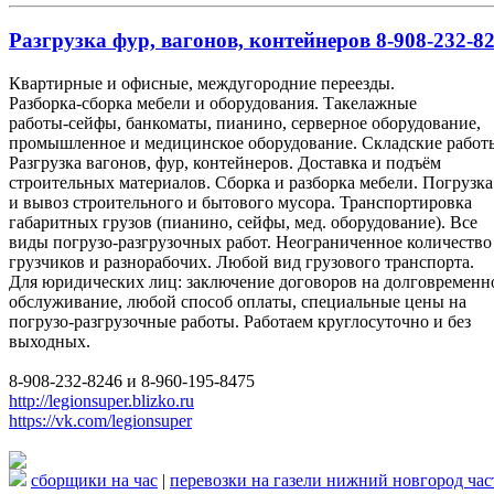
Разгрузка фур, вагонов, контейнеров 8-908-232-82
Квартирные и офисные, междугородние переезды.
Разборка-сборка мебели и оборудования. Такелажные
работы-сейфы, банкоматы, пианино, серверное оборудование,
промышленное и медицинское оборудование. Складские работ
Разгрузка вагонов, фур, контейнеров. Доставка и подъём
строительных материалов. Сборка и разборка мебели. Погрузка
и вывоз строительного и бытового мусора. Транспортировка
габаритных грузов (пианино, сейфы, мед. оборудование). Все
виды погрузо-разгрузочных работ. Неограниченное количество
грузчиков и разнорабочих. Любой вид грузового транспорта.
Для юридических лиц: заключение договоров на долговременн
обслуживание, любой способ оплаты, специальные цены на
погрузо-разгрузочные работы. Работаем круглосуточно и без
выходных.
8-908-232-8246 и 8-960-195-8475
http://legionsuper.blizko.ru
https://vk.com/legionsuper
сборщики на час
|
перевозки на газели нижний новгород ча