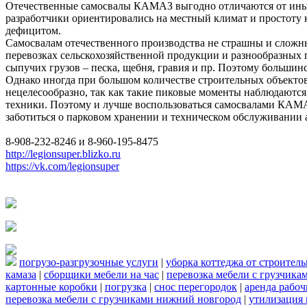
Отечественные самосвалы КАМАЗ выгодно отличаются от иных
разработчики ориентировались на местный климат и простоту 
дефицитом.
Самосвалам отечественного производства не страшны и сложные
перевозках сельскохозяйственной продукции и разнообразных
сыпучих грузов – песка, щебня, гравия и пр. Поэтому больши
Однако иногда при большом количестве строительных объектов 
нецелесообразно, так как такие пиковые моменты наблюдаютс
техники. Поэтому и лучше воспользоваться самосвалами КАМАЗ
заботиться о парковом хранении и техническом обслуживании 
8-908-232-8246 и 8-960-195-8475
http://legionsuper.blizko.ru
https://vk.com/legionsuper
погрузо-разгрузочные услуги
|
уборка коттеджа от строител
камаза
|
сборщики мебели на час
|
перевозка мебели с грузчик
картонные коробки
|
погрузка
|
снос перегородок
|
аренда рабоч
перевозка мебели с грузчиками нижний новгород
|
утилизация