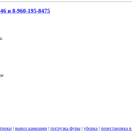
46 и 8-960-195-8475
ы.
ое
стники
|
вывоз камазами
|
погрузка фуры
|
уборка
|
перестановка в