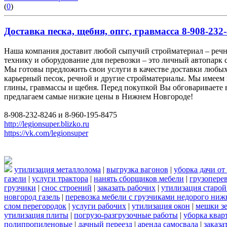
(
0
)
Доставка песка, щебня, опгс, гравмасса 8-908-232-
Наша компания доставит любой сыпучий стройматериал – реч
технику и оборудование для перевозки – это личный автопарк 
Мы готовы предложить свои услуги в качестве доставки любых
карьерный песок, речной и другие стройматериалы. Мы имеем 
глины, гравмассы и щебня. Перед покупкой Вы обговариваете в
предлагаем самые низкие цены в Нижнем Новгороде!
8-908-232-8246 и 8-960-195-8475
http://legionsuper.blizko.ru
https://vk.com/legionsuper
утилизация металлолома
|
выгрузка вагонов
|
уборка дачи от
газели
|
услуги трактора
|
нанять сборщиков мебели
|
грузопере
грузчики
|
снос строений
|
заказать рабочих
|
утилизация старой
новгород газель
|
перевозка мебели с грузчиками недорого ни
слом перегородок
|
услуги рабочих
|
утилизация окон
|
мешки з
утилизация плиты
|
погрузо-разгрузочные работы
|
уборка квар
полипропиленовые
|
дачный переезд
|
аренда самосвала
|
заказа