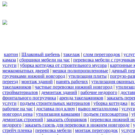
картон
|
Шлаковый щебень
|
такелаж
|
слом перегородок
|
услу
камаза
|
сборщики мебели на час
|
перевозка мебели с грузчик
услуги
|
уборка коттеджа от строительного мусора
|
картонные 
межкомнатных дверей
|
мешки полипропиленовые
|
дачный пер
грузчиками нижний новгород
|
утилизация плиты
|
погрузо-ра
переезд
|
монтаж зданий
|
нанять рабочих
|
утилизация оконных
такелажников
|
частные перевозки нижний новгород
|
утилизац
стройматериалов
|
демонтаж зданий
|
рабочие недорого
|
достав
фронтального погрузчика
|
аренда такелажников
|
заказать пер
услуги
|
подъем строительных материалов
|
уборка коттеджа
|
в
рабочие на час
|
доставка под ключ
|
вывоз металлолома
|
услуги
новгород цена
|
утилизация камазами
|
подъем гипсокартона
|
у
демонтаж строений
|
заказать сборщиков
|
перевозки нижний н
недорого
|
заказать газель для перевозки в нижнем новгороде
|
стрейч пленка
|
перевозка мебели
|
монтаж перегородок
|
услуг