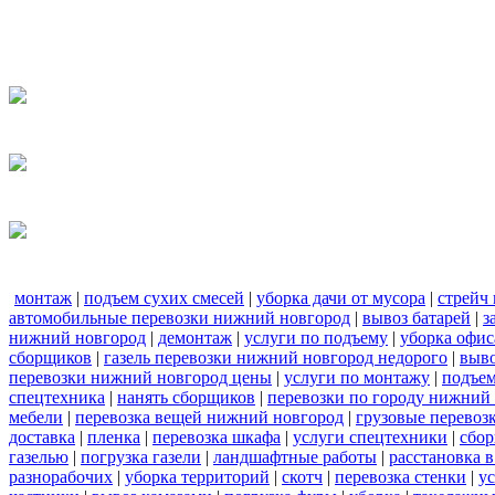
монтаж
|
подъем сухих смесей
|
уборка дачи от мусора
|
стрейч
автомобильные перевозки нижний новгород
|
вывоз батарей
|
з
нижний новгород
|
демонтаж
|
услуги по подъему
|
уборка офис
сборщиков
|
газель перевозки нижний новгород недорого
|
выв
перевозки нижний новгород цены
|
услуги по монтажу
|
подъе
спецтехника
|
нанять сборщиков
|
перевозки по городу нижний
мебели
|
перевозка вещей нижний новгород
|
грузовые перевоз
доставка
|
пленка
|
перевозка шкафа
|
услуги спецтехники
|
сбор
газелью
|
погрузка газели
|
ландшафтные работы
|
расстановка в
разнорабочих
|
уборка территорий
|
скотч
|
перевозка стенки
|
ус