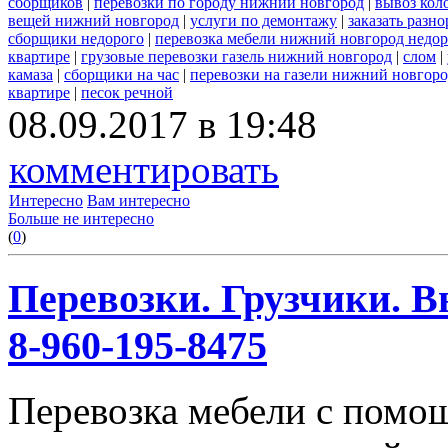
сборщиков
|
перевозки по городу нижний новгород
|
вывоз кол
вещей нижний новгород
|
услуги по демонтажу
|
заказать разн
сборщики недорого
|
перевозка мебели нижний новгород недор
квартире
|
грузовые перевозки газель нижний новгород
|
слом
|
камаза
|
сборщики на час
|
перевозки на газели нижний новгор
квартире
|
песок речной
08.09.2017 в 19:48
комментировать
Интересно
Вам интересно
Больше не интересно
(
0
)
Перевозки. Грузчики. В
8-960-195-8475
Перевозка мебели с помо