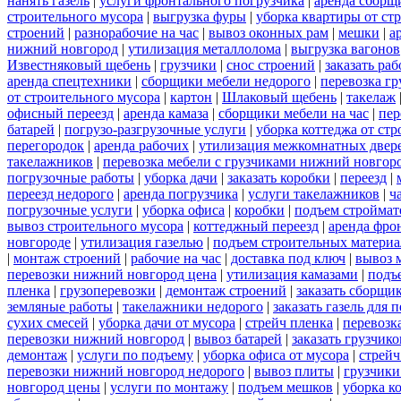
нанять газель
|
услуги фронтального погрузчика
|
аренда сборщ
строительного мусора
|
выгрузка фуры
|
уборка квартиры от ст
строений
|
разнорабочие на час
|
вывоз оконных рам
|
мешки
|
а
нижний новгород
|
утилизация металлолома
|
выгрузка вагонов
Известняковый щебень
|
грузчики
|
снос строений
|
заказать ра
аренда спецтехники
|
сборщики мебели недорого
|
перевозка гр
от строительного мусора
|
картон
|
Шлаковый щебень
|
такелаж
офисный переезд
|
аренда камаза
|
сборщики мебели на час
|
пер
батарей
|
погрузо-разгрузочные услуги
|
уборка коттеджа от ст
перегородок
|
аренда рабочих
|
утилизация межкомнатных двер
такелажников
|
перевозка мебели с грузчиками нижний новгор
погрузочные работы
|
уборка дачи
|
заказать коробки
|
переезд
|
переезд недорого
|
аренда погрузчика
|
услуги такелажников
|
ч
погрузочные услуги
|
уборка офиса
|
коробки
|
подъем строймат
вывоз строительного мусора
|
коттеджный переезд
|
аренда фро
новгороде
|
утилизация газелью
|
подъем строительных материа
|
монтаж строений
|
рабочие на час
|
доставка под ключ
|
вывоз 
перевозки нижний новгород цена
|
утилизация камазами
|
подъ
пленка
|
грузоперевозки
|
демонтаж строений
|
заказать сборщи
земляные работы
|
такелажники недорого
|
заказать газель для
сухих смесей
|
уборка дачи от мусора
|
стрейч пленка
|
перевозк
перевозки нижний новгород
|
вывоз батарей
|
заказать грузчико
демонтаж
|
услуги по подъему
|
уборка офиса от мусора
|
стрейч
перевозки нижний новгород недорого
|
вывоз плиты
|
грузчики
новгород цены
|
услуги по монтажу
|
подъем мешков
|
уборка к