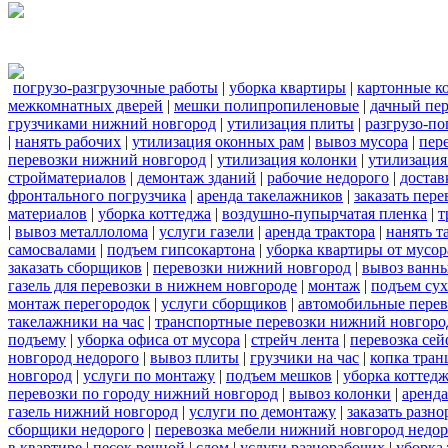
погрузо-разгрузочные работы
|
уборка квартиры
|
картонные к
межкомнатных дверей
|
мешки полипропиленовые
|
дачный пер
грузчиками нижний новгород
|
утилизация плиты
|
разгрузо-п
|
нанять рабочих
|
утилизация оконных рам
|
вывоз мусора
|
пер
перевозки нижний новгород
|
утилизация колонки
|
утилизация
стройматериалов
|
демонтаж зданий
|
рабочие недорого
|
достав
фронтального погрузчика
|
аренда такелажников
|
заказать пер
материалов
|
уборка коттеджа
|
воздушно-пупырчатая пленка
|
т
|
вывоз металлолома
|
услуги газели
|
аренда трактора
|
нанять т
самосвалами
|
подъем гипсокартона
|
уборка квартиры от мусор
заказать сборщиков
|
перевозки нижний новгород
|
вывоз ванн
газель для перевозки в нижнем новгороде
|
монтаж
|
подъем сух
монтаж перегородок
|
услуги сборщиков
|
автомобильные пере
такелажники на час
|
транспортные перевозки нижний новгоро
подъему
|
уборка офиса от мусора
|
стрейч лента
|
перевозка сей
новгород недорого
|
вывоз плиты
|
грузчики на час
|
копка тра
новгород
|
услуги по монтажу
|
подъем мешков
|
уборка коттедж
перевозки по городу нижний новгород
|
вывоз колонки
|
аренда
газель нижний новгород
|
услуги по демонтажу
|
заказать разн
сборщики недорого
|
перевозка мебели нижний новгород недор
в квартире
|
песок речной
|
слом
|
услуги разнорабочих
|
уборка