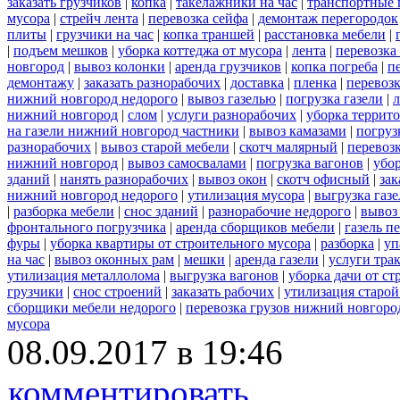
заказать грузчиков
|
копка
|
такелажники на час
|
транспортные 
мусора
|
стрейч лента
|
перевозка сейфа
|
демонтаж перегородок
плиты
|
грузчики на час
|
копка траншей
|
расстановка мебели
|
|
подъем мешков
|
уборка коттеджа от мусора
|
лента
|
перевозка
новгород
|
вывоз колонки
|
аренда грузчиков
|
копка погреба
|
п
демонтажу
|
заказать разнорабочих
|
доставка
|
пленка
|
перевоз
нижний новгород недорого
|
вывоз газелью
|
погрузка газели
|
нижний новгород
|
слом
|
услуги разнорабочих
|
уборка террит
на газели нижний новгород частники
|
вывоз камазами
|
погруз
разнорабочих
|
вывоз старой мебели
|
скотч малярный
|
перевоз
нижний новгород
|
вывоз самосвалами
|
погрузка вагонов
|
убор
зданий
|
нанять разнорабочих
|
вывоз окон
|
скотч офисный
|
зак
нижний новгород недорого
|
утилизация мусора
|
выгрузка газ
|
разборка мебели
|
снос зданий
|
разнорабочие недорого
|
вывоз
фронтального погрузчика
|
аренда сборщиков мебели
|
газель п
фуры
|
уборка квартиры от строительного мусора
|
разборка
|
уп
на час
|
вывоз оконных рам
|
мешки
|
аренда газели
|
услуги тра
утилизация металлолома
|
выгрузка вагонов
|
уборка дачи от ст
грузчики
|
снос строений
|
заказать рабочих
|
утилизация старой
сборщики мебели недорого
|
перевозка грузов нижний новгород
мусора
08.09.2017 в 19:46
комментировать