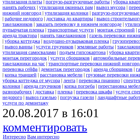
утилизация плиты
|
погрузо-разгрузочные работы
|
уборка квар
нанять рабочих
|
утилизация оконных рам
|
вывоз мусора
|
пере
нижний новгород
|
утилизация колонки
|
разгрузо-погрузочные
|
рабочие недорого
|
доставка до квартиры
|
вывоз строительног
такелажников
|
заказать перевозку в нижнем новгороде
|
утилиз
пупырчатая пленка
|
транспортные услуги
|
монтаж строений
|
аренда трактора
|
нанять такелажников
|
газель перевозки нижн
|
уборка коттеджа
|
воздушно-пузырьковая пленка
|
грузоперево
|
вывоз ванны
|
услуги грузчиков
|
земляные работы
|
такелажни
утилизация самосвалами
|
подъем гипсокартона
|
уборка кварти
монтаж перегородок
|
услуги сборщиков
|
автомобильные пере
такелажники на час
|
транспортные перевозки нижний новгоро
перевозка сейфа
|
демонтаж перегородок
|
аренда сборщиков
|
г
|
копка траншей
|
расстановка мебели
|
грузовые перевозки ниж
уборка коттеджа от мусора
|
лента
|
перевозка пианино
|
спецте
колонки
|
аренда грузчиков
|
копка погреба
|
перестановка мебе
разнорабочих
|
доставка
|
пленка
|
перевозка шкафа
|
услуги спе
недорого
|
вывоз газелью
|
погрузка газели
|
ландшафтные рабо
услуги по демонтажу
20.08.2017 в 16:01
комментировать
Интересно
Вам интересно