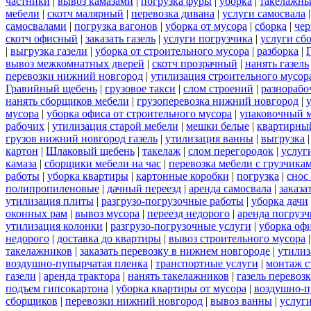
частники
|
вывоз камазами
|
погрузка фуры
|
уборка
|
такелажны
мебели
|
скотч малярный
|
перевозка дивана
|
услуги самосвала
самосвалами
|
погрузка вагонов
|
уборка от мусора
|
сборка
|
чер
скотч офисный
|
заказать газель
|
услуги погрузчика
|
услуги сб
|
выгрузка газели
|
уборка от строительного мусора
|
разборка
|
вывоз межкомнатных дверей
|
скотч прозрачный
|
нанять газель
перевозки нижний новгород
|
утилизация строительного мусор
Гравийный щебень
|
грузовое такси
|
слом строений
|
разнорабо
нанять сборщиков мебели
|
грузоперевозка нижний новгород
|
мусора
|
уборка офиса от строительного мусора
|
упаковочный 
рабочих
|
утилизация старой мебели
|
мешки белые
|
квартирный
грузов нижний новгород газель
|
утилизация ванны
|
выгрузка
картон
|
Шлаковый щебень
|
такелаж
|
слом перегородок
|
услуг
камаза
|
сборщики мебели на час
|
перевозка мебели с грузчик
работы
|
уборка квартиры
|
картонные коробки
|
погрузка
|
снос
полипропиленовые
|
дачный переезд
|
аренда самосвала
|
заказа
утилизация плиты
|
разгрузо-погрузочные работы
|
уборка дачи
оконных рам
|
вывоз мусора
|
переезд недорого
|
аренда погрузч
утилизация колонки
|
разгрузо-погрузочные услуги
|
уборка оф
недорого
|
доставка до квартиры
|
вывоз строительного мусора
такелажников
|
заказать перевозку в нижнем новгороде
|
утилиз
воздушно-пупырчатая пленка
|
транспортные услуги
|
монтаж с
газели
|
аренда трактора
|
нанять такелажников
|
газель перевоз
подъем гипсокартона
|
уборка квартиры от мусора
|
воздушно-п
сборщиков
|
перевозки нижний новгород
|
вывоз ванны
|
услуги