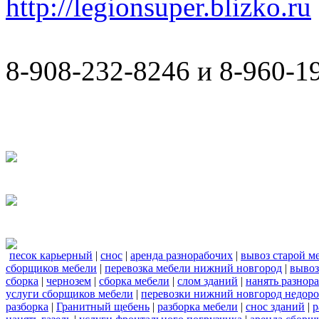
http://legionsuper.blizko.ru
8-908-232-8246 и 8-960-1
песок карьерный
|
снос
|
аренда разнорабочих
|
вывоз старой м
сборщиков мебели
|
перевозка мебели нижний новгород
|
вывоз
сборка
|
чернозем
|
сборка мебели
|
слом зданий
|
нанять разнор
услуги сборщиков мебели
|
перевозки нижний новгород недоро
разборка
|
Гранитный щебень
|
разборка мебели
|
снос зданий
|
р