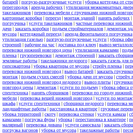
батарей
|
погрузо-разгрузочные услуги
|
уборка коттеджа от ст
перегородок
|
аренда рабочих
|
утилизация межкомнатных двер
такелажников
|
перевозка мебели с грузчиками нижний новгор
картонные коробки
|
переезд
|
монтаж зданий
|
нанять рабочих
|
погрузчика
|
услуги такелажников
|
частные перевозки нижний
дачи
|
заказать коробки
|
подъем стройматериалов
|
демонтаж зд
мусора
|
коттеджный переезд
|
аренда фронтального погрузчика
утилизация газелью
|
разгрузо-погрузочные услуги
|
уборка офи
строений
|
рабочие на час
|
доставка под ключ
|
вывоз металлол
перевозки нижний новгород цена
|
утилизация камазами
|
подъ
пленка
|
грузоперевозки
|
демонтаж строений
|
заказать сборщи
земляные работы
|
такелажники недорого
|
заказать газель для
гипсокартона
|
уборка квартиры от мусора
|
стрейч пленка
|
пер
перевозки нижний новгород
|
вывоз батарей
|
заказать грузчико
монтаж
|
подъем сухих смесей
|
уборка дачи от мусора
|
стрейч 
перевозки нижний новгород недорого
|
вывоз плиты
|
грузчики
новгород цены
|
демонтаж
|
услуги по подъему
|
уборка офиса о
спецтехника
|
нанять сборщиков
|
перевозки по городу нижний
мебели
|
перевозка вещей нижний новгород
|
услуги по монтаж
шкафа
|
услуги спецтехники
|
сборщики недорого
|
перевозка м
ландшафтные работы
|
расстановка в квартире
|
грузовые перев
уборка территорий
|
скотч
|
перевозка стенки
|
услуги камаза
|
с
камазами
|
погрузка фуры
|
уборка
|
перестановка в квартире
|
п
малярный
|
перевозка дивана
|
услуги самосвала
|
заказать сбор
погрузка вагонов
|
уборка от мусора
|
такелажные работы
|
песо