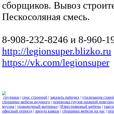
сборщиков. Вывоз строите
Пескосоляная смесь.
8-908-232-8246 и 8-960-1
http://legionsuper.blizko.ru
https://vk.com/legionsuper
грузчики
|
снос строений
|
заказать рабочих
|
утилизация старо
сборщики мебели недорого
|
перевозка грузов нижний новгород
мусора
|
упаковочный материал
|
Известняковый щебень
|
такел
офисный переезд
|
аренда камаза
|
сборщики мебели на час
|
пер