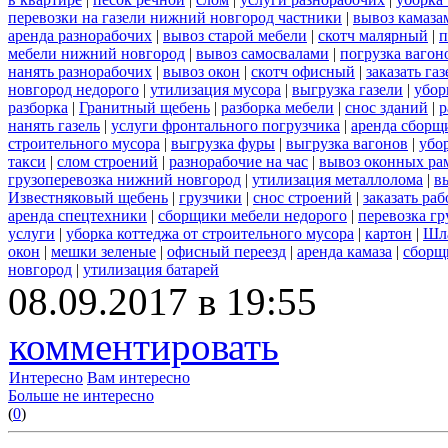
перевозки на газели нижний новгород частники
|
вывоз камаза
аренда разнорабочих
|
вывоз старой мебели
|
скотч малярный
|
п
мебели нижний новгород
|
вывоз самосвалами
|
погрузка вагон
нанять разнорабочих
|
вывоз окон
|
скотч офисный
|
заказать газ
новгород недорого
|
утилизация мусора
|
выгрузка газели
|
убор
разборка
|
Гранитный щебень
|
разборка мебели
|
снос зданий
|
р
нанять газель
|
услуги фронтального погрузчика
|
аренда сборщ
строительного мусора
|
выгрузка фуры
|
выгрузка вагонов
|
убо
такси
|
слом строений
|
разнорабочие на час
|
вывоз оконных ра
грузоперевозка нижний новгород
|
утилизация металлолома
|
в
Известняковый щебень
|
грузчики
|
снос строений
|
заказать ра
аренда спецтехники
|
сборщики мебели недорого
|
перевозка гр
услуги
|
уборка коттеджа от строительного мусора
|
картон
|
Шл
окон
|
мешки зеленые
|
офисный переезд
|
аренда камаза
|
сборщ
новгород
|
утилизация батарей
08.09.2017 в 19:55
комментировать
Интересно
Вам интересно
Больше не интересно
(
0
)