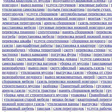
уборка квартиры от мусора
|
воздушно-пузырьковая пленка
|
г
новгород
|
вывоз ванны
|
услуги грузчиков
|
земляные работы
|
утилизация самосвалами
|
подъем гипсокартона
|
подъем сухих
перегородок
|
услуги сборщиков
|
автомобильные перевозки ни
час
|
транспортные перевозки нижний новгород
|
монтаж
|
услу
демонтаж перегородок
|
аренда сборщиков
|
газель перевозки 
расстановка мебели
|
грузовые перевозки нижний новгород це
перевозка пианино
|
спецтехника
|
нанять сборщиков
|
перевозк
погреба
|
перестановка мебели
|
перевозка вещей нижний новг
перевозка шкафа
|
услуги спецтехники
|
сборщики недорого
|
п
газели
|
ландшафтные работы
|
расстановка в квартире
|
грузовы
разнорабочих
|
уборка территорий
|
скотч
|
перевозка стенки
|
ус
частники
|
вывоз камазами
|
погрузка фуры
|
уборка
|
перестанов
мебели
|
скотч малярный
|
перевозка дивана
|
услуги самосвала
самосвалами
|
погрузка вагонов
|
уборка от мусора
|
такелажные
разнорабочих
|
вывоз окон
|
скотч офисный
|
заказать газель
|
ус
недорого
|
утилизация мусора
|
выгрузка газели
|
уборка от стр
разнорабочие недорого
|
вывоз межкомнатных дверей
|
скотч п
сборщиков мебели
|
газель перевозки нижний новгород
|
утилиз
строительного мусора
|
разборка
|
Гранитный щебень
|
грузовое
аренда газели
|
услуги трактора
|
нанять сборщиков мебели
|
гру
|
уборка дачи от строительного мусора
|
упаковка
|
Гравийный щ
|
утилизация старой мебели
|
мешки белые
|
квартирный переез
нижний новгород газель
|
утилизация ванны
|
выгрузка
|
уборка
Шлаковый щебень
|
такелаж
|
слом перегородок
|
услуги рабочи