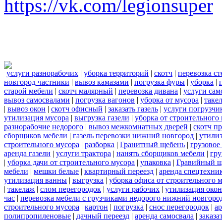
https://vk.com/legionsuper
услуги разнорабочих
|
уборка территорий
|
скотч
|
перевозка с
новгород частники
|
вывоз камазами
|
погрузка фуры
|
уборка
|
старой мебели
|
скотч малярный
|
перевозка дивана
|
услуги сам
вывоз самосвалами
|
погрузка вагонов
|
уборка от мусора
|
таке
|
вывоз окон
|
скотч офисный
|
заказать газель
|
услуги погрузчи
утилизация мусора
|
выгрузка газели
|
уборка от строительного
разнорабочие недорого
|
вывоз межкомнатных дверей
|
скотч п
сборщиков мебели
|
газель перевозки нижний новгород
|
утилиз
строительного мусора
|
разборка
|
Гранитный щебень
|
грузовое
аренда газели
|
услуги трактора
|
нанять сборщиков мебели
|
гру
|
уборка дачи от строительного мусора
|
упаковка
|
Гравийный щ
мебели
|
мешки белые
|
квартирный переезд
|
аренда спецтехни
утилизация ванны
|
выгрузка
|
уборка офиса от строительного 
|
такелаж
|
слом перегородок
|
услуги рабочих
|
утилизация окон
час
|
перевозка мебели с грузчиками недорого нижний новгоро
строительного мусора
|
картон
|
погрузка
|
снос перегородок
|
а
полипропиленовые
|
дачный переезд
|
аренда самосвала
|
заказа