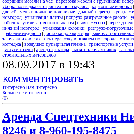
сборщики мебели на час
|
перевозка мебели с грузчиками недо
уборка коттеджа от строительного мусора
|
картонные коробки
дверей
|
мешки полипропиленовые
|
дачный переезд
|
аренда са
новгород
|
утилизация плиты
|
погрузо-разгрузочные работы
|
у
рабочих
|
утилизация оконных рам
|
вывоз мусора
|
переезд нед
нижний новгород
|
утилизация колонки
|
разгрузо-погрузочные
|
рабочие недорого
|
доставка до квартиры
|
вывоз строительног
такелажников
|
заказать перевозку в нижнем новгороде
|
утилиз
коттеджа
|
воздушно-пупырчатая пленка
|
транспортные услуги
|
услуги газели
|
аренда трактора
|
нанять такелажников
|
газель
строительных материалов
08.09.2017 в 19:43
комментировать
Интересно
Вам интересно
Больше не интересно
(
0
)
Аренда Спецтехники Ни
8246 и 8-960-195-8475