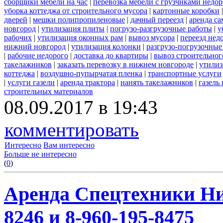
сборщики мебели на час
|
перевозка мебели с грузчиками недо
уборка коттеджа от строительного мусора
|
картонные коробки
дверей
|
мешки полипропиленовые
|
дачный переезд
|
аренда са
новгород
|
утилизация плиты
|
погрузо-разгрузочные работы
|
у
рабочих
|
утилизация оконных рам
|
вывоз мусора
|
переезд нед
нижний новгород
|
утилизация колонки
|
разгрузо-погрузочные
|
рабочие недорого
|
доставка до квартиры
|
вывоз строительног
такелажников
|
заказать перевозку в нижнем новгороде
|
утилиз
коттеджа
|
воздушно-пупырчатая пленка
|
транспортные услуги
|
услуги газели
|
аренда трактора
|
нанять такелажников
|
газель
строительных материалов
08.09.2017 в 19:43
комментировать
Интересно
Вам интересно
Больше не интересно
(
0
)
Аренда Спецтехники Ни
8246 и 8-960-195-8475