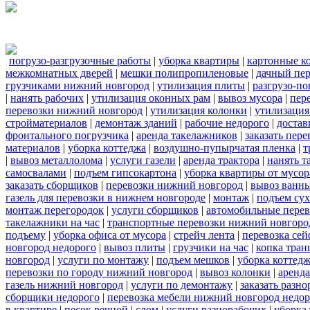
погрузо-разгрузочные работы
|
уборка квартиры
|
картонные к
межкомнатных дверей
|
мешки полипропиленовые
|
дачный пер
грузчиками нижний новгород
|
утилизация плиты
|
разгрузо-п
|
нанять рабочих
|
утилизация оконных рам
|
вывоз мусора
|
пер
перевозки нижний новгород
|
утилизация колонки
|
утилизация
стройматериалов
|
демонтаж зданий
|
рабочие недорого
|
достав
фронтального погрузчика
|
аренда такелажников
|
заказать пер
материалов
|
уборка коттеджа
|
воздушно-пупырчатая пленка
|
т
|
вывоз металлолома
|
услуги газели
|
аренда трактора
|
нанять т
самосвалами
|
подъем гипсокартона
|
уборка квартиры от мусор
заказать сборщиков
|
перевозки нижний новгород
|
вывоз ванн
газель для перевозки в нижнем новгороде
|
монтаж
|
подъем сух
монтаж перегородок
|
услуги сборщиков
|
автомобильные пере
такелажники на час
|
транспортные перевозки нижний новгоро
подъему
|
уборка офиса от мусора
|
стрейч лента
|
перевозка сей
новгород недорого
|
вывоз плиты
|
грузчики на час
|
копка тра
новгород
|
услуги по монтажу
|
подъем мешков
|
уборка коттедж
перевозки по городу нижний новгород
|
вывоз колонки
|
аренда
газель нижний новгород
|
услуги по демонтажу
|
заказать разн
сборщики недорого
|
перевозка мебели нижний новгород недор
в квартире
|
песок речной
|
слом
|
услуги разнорабочих
|
уборка