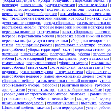
уборка квартиры от мусора
|
воздушно-пузырьковая пленка
|
г
новгород
|
вывоз ванны
|
услуги грузчиков
|
земляные работы
|
утилизация самосвалами
|
подъем гипсокартона
|
подъем сухих
перегородок
|
услуги сборщиков
|
автомобильные перевозки ни
час
|
транспортные перевозки нижний новгород
|
монтаж
|
услу
демонтаж перегородок
|
аренда сборщиков
|
газель перевозки 
расстановка мебели
|
грузовые перевозки нижний новгород це
перевозка пианино
|
спецтехника
|
нанять сборщиков
|
перевозк
погреба
|
перестановка мебели
|
перевозка вещей нижний новг
перевозка шкафа
|
услуги спецтехники
|
сборщики недорого
|
п
газели
|
ландшафтные работы
|
расстановка в квартире
|
грузовы
разнорабочих
|
уборка территорий
|
скотч
|
перевозка стенки
|
ус
частники
|
вывоз камазами
|
погрузка фуры
|
уборка
|
перестанов
мебели
|
скотч малярный
|
перевозка дивана
|
услуги самосвала
самосвалами
|
погрузка вагонов
|
уборка от мусора
|
такелажные
разнорабочих
|
вывоз окон
|
скотч офисный
|
заказать газель
|
ус
недорого
|
утилизация мусора
|
выгрузка газели
|
уборка от стр
разнорабочие недорого
|
вывоз межкомнатных дверей
|
скотч п
сборщиков мебели
|
газель перевозки нижний новгород
|
утилиз
строительного мусора
|
разборка
|
Гранитный щебень
|
грузовое
аренда газели
|
услуги трактора
|
нанять сборщиков мебели
|
гру
|
уборка дачи от строительного мусора
|
упаковка
|
Гравийный щ
|
утилизация старой мебели
|
мешки белые
|
квартирный переез
нижний новгород газель
|
утилизация ванны
|
выгрузка
|
уборка
Шлаковый щебень
|
такелаж
|
слом перегородок
|
услуги рабочи