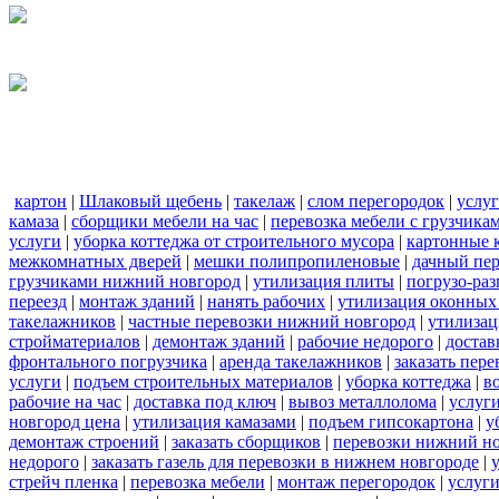
картон
|
Шлаковый щебень
|
такелаж
|
слом перегородок
|
услу
камаза
|
сборщики мебели на час
|
перевозка мебели с грузчик
услуги
|
уборка коттеджа от строительного мусора
|
картонные 
межкомнатных дверей
|
мешки полипропиленовые
|
дачный пер
грузчиками нижний новгород
|
утилизация плиты
|
погрузо-ра
переезд
|
монтаж зданий
|
нанять рабочих
|
утилизация оконных
такелажников
|
частные перевозки нижний новгород
|
утилизац
стройматериалов
|
демонтаж зданий
|
рабочие недорого
|
достав
фронтального погрузчика
|
аренда такелажников
|
заказать пер
услуги
|
подъем строительных материалов
|
уборка коттеджа
|
в
рабочие на час
|
доставка под ключ
|
вывоз металлолома
|
услуги
новгород цена
|
утилизация камазами
|
подъем гипсокартона
|
у
демонтаж строений
|
заказать сборщиков
|
перевозки нижний н
недорого
|
заказать газель для перевозки в нижнем новгороде
|
стрейч пленка
|
перевозка мебели
|
монтаж перегородок
|
услуг