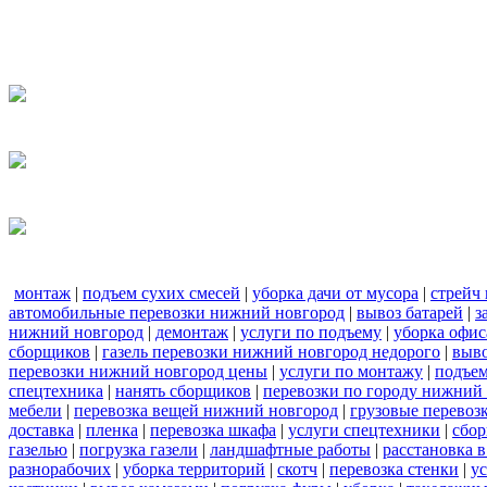
монтаж
|
подъем сухих смесей
|
уборка дачи от мусора
|
стрейч
автомобильные перевозки нижний новгород
|
вывоз батарей
|
з
нижний новгород
|
демонтаж
|
услуги по подъему
|
уборка офис
сборщиков
|
газель перевозки нижний новгород недорого
|
выв
перевозки нижний новгород цены
|
услуги по монтажу
|
подъе
спецтехника
|
нанять сборщиков
|
перевозки по городу нижний
мебели
|
перевозка вещей нижний новгород
|
грузовые перевоз
доставка
|
пленка
|
перевозка шкафа
|
услуги спецтехники
|
сбор
газелью
|
погрузка газели
|
ландшафтные работы
|
расстановка в
разнорабочих
|
уборка территорий
|
скотч
|
перевозка стенки
|
ус