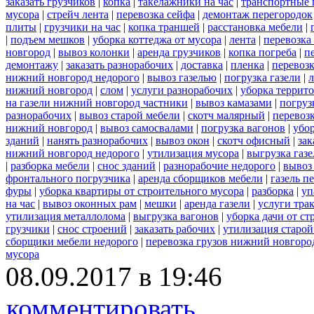
заказать грузчиков
|
копка
|
такелажники на час
|
транспортные 
мусора
|
стрейч лента
|
перевозка сейфа
|
демонтаж перегородок
плиты
|
грузчики на час
|
копка траншей
|
расстановка мебели
|
|
подъем мешков
|
уборка коттеджа от мусора
|
лента
|
перевозка
новгород
|
вывоз колонки
|
аренда грузчиков
|
копка погреба
|
п
демонтажу
|
заказать разнорабочих
|
доставка
|
пленка
|
перевоз
нижний новгород недорого
|
вывоз газелью
|
погрузка газели
|
нижний новгород
|
слом
|
услуги разнорабочих
|
уборка террит
на газели нижний новгород частники
|
вывоз камазами
|
погруз
разнорабочих
|
вывоз старой мебели
|
скотч малярный
|
перевоз
нижний новгород
|
вывоз самосвалами
|
погрузка вагонов
|
убор
зданий
|
нанять разнорабочих
|
вывоз окон
|
скотч офисный
|
зак
нижний новгород недорого
|
утилизация мусора
|
выгрузка газ
|
разборка мебели
|
снос зданий
|
разнорабочие недорого
|
вывоз
фронтального погрузчика
|
аренда сборщиков мебели
|
газель п
фуры
|
уборка квартиры от строительного мусора
|
разборка
|
уп
на час
|
вывоз оконных рам
|
мешки
|
аренда газели
|
услуги тра
утилизация металлолома
|
выгрузка вагонов
|
уборка дачи от ст
грузчики
|
снос строений
|
заказать рабочих
|
утилизация старой
сборщики мебели недорого
|
перевозка грузов нижний новгород
мусора
08.09.2017 в 19:46
комментировать