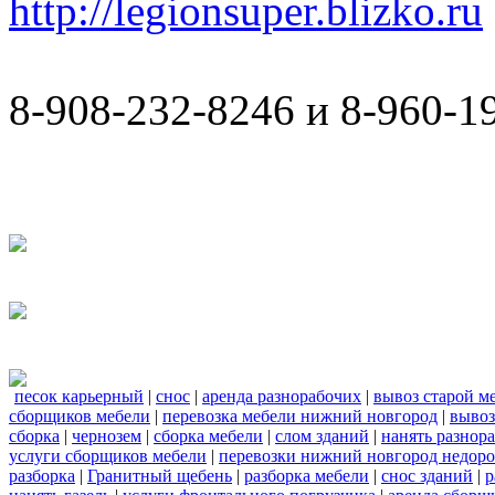
http://legionsuper.blizko.ru
8-908-232-8246 и 8-960-1
песок карьерный
|
снос
|
аренда разнорабочих
|
вывоз старой м
сборщиков мебели
|
перевозка мебели нижний новгород
|
вывоз
сборка
|
чернозем
|
сборка мебели
|
слом зданий
|
нанять разнор
услуги сборщиков мебели
|
перевозки нижний новгород недоро
разборка
|
Гранитный щебень
|
разборка мебели
|
снос зданий
|
р