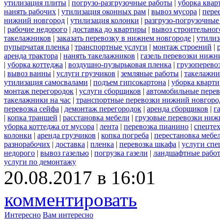
утилизация плиты
|
погрузо-разгрузочные работы
|
уборка квар
нанять рабочих
|
утилизация оконных рам
|
вывоз мусора
|
пере
нижний новгород
|
утилизация колонки
|
разгрузо-погрузочные
|
рабочие недорого
|
доставка до квартиры
|
вывоз строительног
такелажников
|
заказать перевозку в нижнем новгороде
|
утилиз
пупырчатая пленка
|
транспортные услуги
|
монтаж строений
|
аренда трактора
|
нанять такелажников
|
газель перевозки нижн
|
уборка коттеджа
|
воздушно-пузырьковая пленка
|
грузоперево
|
вывоз ванны
|
услуги грузчиков
|
земляные работы
|
такелажни
утилизация самосвалами
|
подъем гипсокартона
|
уборка кварти
монтаж перегородок
|
услуги сборщиков
|
автомобильные пере
такелажники на час
|
транспортные перевозки нижний новгоро
перевозка сейфа
|
демонтаж перегородок
|
аренда сборщиков
|
г
|
копка траншей
|
расстановка мебели
|
грузовые перевозки ниж
уборка коттеджа от мусора
|
лента
|
перевозка пианино
|
спецте
колонки
|
аренда грузчиков
|
копка погреба
|
перестановка мебе
разнорабочих
|
доставка
|
пленка
|
перевозка шкафа
|
услуги спе
недорого
|
вывоз газелью
|
погрузка газели
|
ландшафтные рабо
услуги по демонтажу
20.08.2017 в 16:01
комментировать
Интересно
Вам интересно