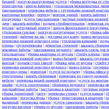
батарей
|
погрузо-разгрузочные услуги
|
уборка коттеджа от ст
перегородок
|
аренда рабочих
|
утилизация межкомнатных двер
такелажников
|
перевозка мебели с грузчиками нижний новгор
картонные коробки
|
переезд
|
монтаж зданий
|
нанять рабочих
|
погрузчика
|
услуги такелажников
|
частные перевозки нижний
дачи
|
заказать коробки
|
подъем стройматериалов
|
демонтаж зд
мусора
|
коттеджный переезд
|
аренда фронтального погрузчика
утилизация газелью
|
разгрузо-погрузочные услуги
|
уборка офи
строений
|
рабочие на час
|
доставка под ключ
|
вывоз металлол
перевозки нижний новгород цена
|
утилизация камазами
|
подъ
пленка
|
грузоперевозки
|
демонтаж строений
|
заказать сборщи
земляные работы
|
такелажники недорого
|
заказать газель для
гипсокартона
|
уборка квартиры от мусора
|
стрейч пленка
|
пер
перевозки нижний новгород
|
вывоз батарей
|
заказать грузчико
монтаж
|
подъем сухих смесей
|
уборка дачи от мусора
|
стрейч 
перевозки нижний новгород недорого
|
вывоз плиты
|
грузчики
новгород цены
|
демонтаж
|
услуги по подъему
|
уборка офиса о
спецтехника
|
нанять сборщиков
|
перевозки по городу нижний
мебели
|
перевозка вещей нижний новгород
|
услуги по монтаж
шкафа
|
услуги спецтехники
|
сборщики недорого
|
перевозка м
ландшафтные работы
|
расстановка в квартире
|
грузовые перев
уборка территорий
|
скотч
|
перевозка стенки
|
услуги камаза
|
с
камазами
|
погрузка фуры
|
уборка
|
перестановка в квартире
|
п
малярный
|
перевозка дивана
|
услуги самосвала
|
заказать сбор
погрузка вагонов
|
уборка от мусора
|
такелажные работы
|
песо