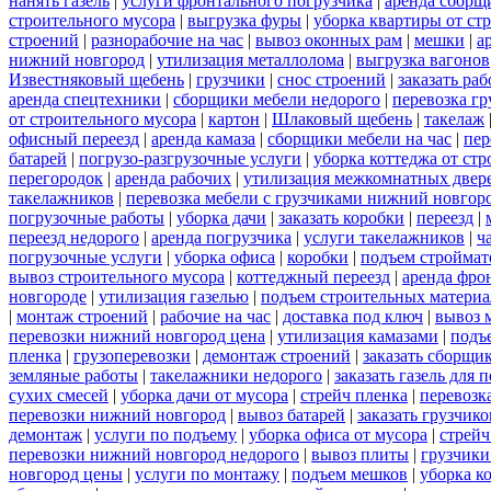
нанять газель
|
услуги фронтального погрузчика
|
аренда сборщ
строительного мусора
|
выгрузка фуры
|
уборка квартиры от ст
строений
|
разнорабочие на час
|
вывоз оконных рам
|
мешки
|
а
нижний новгород
|
утилизация металлолома
|
выгрузка вагонов
Известняковый щебень
|
грузчики
|
снос строений
|
заказать ра
аренда спецтехники
|
сборщики мебели недорого
|
перевозка гр
от строительного мусора
|
картон
|
Шлаковый щебень
|
такелаж
офисный переезд
|
аренда камаза
|
сборщики мебели на час
|
пер
батарей
|
погрузо-разгрузочные услуги
|
уборка коттеджа от ст
перегородок
|
аренда рабочих
|
утилизация межкомнатных двер
такелажников
|
перевозка мебели с грузчиками нижний новгор
погрузочные работы
|
уборка дачи
|
заказать коробки
|
переезд
|
переезд недорого
|
аренда погрузчика
|
услуги такелажников
|
ч
погрузочные услуги
|
уборка офиса
|
коробки
|
подъем строймат
вывоз строительного мусора
|
коттеджный переезд
|
аренда фро
новгороде
|
утилизация газелью
|
подъем строительных материа
|
монтаж строений
|
рабочие на час
|
доставка под ключ
|
вывоз 
перевозки нижний новгород цена
|
утилизация камазами
|
подъ
пленка
|
грузоперевозки
|
демонтаж строений
|
заказать сборщи
земляные работы
|
такелажники недорого
|
заказать газель для
сухих смесей
|
уборка дачи от мусора
|
стрейч пленка
|
перевозк
перевозки нижний новгород
|
вывоз батарей
|
заказать грузчико
демонтаж
|
услуги по подъему
|
уборка офиса от мусора
|
стрейч
перевозки нижний новгород недорого
|
вывоз плиты
|
грузчики
новгород цены
|
услуги по монтажу
|
подъем мешков
|
уборка к