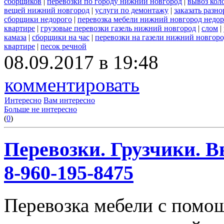
сборщиков
|
перевозки по городу нижний новгород
|
вывоз кол
вещей нижний новгород
|
услуги по демонтажу
|
заказать разн
сборщики недорого
|
перевозка мебели нижний новгород недор
квартире
|
грузовые перевозки газель нижний новгород
|
слом
|
камаза
|
сборщики на час
|
перевозки на газели нижний новгор
квартире
|
песок речной
08.09.2017 в 19:48
комментировать
Интересно
Вам интересно
Больше не интересно
(
0
)
Перевозки. Грузчики. В
8-960-195-8475
Перевозка мебели с помо