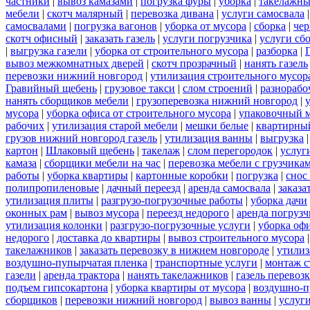
частники
|
вывоз камазами
|
погрузка фуры
|
уборка
|
такелажны
мебели
|
скотч малярный
|
перевозка дивана
|
услуги самосвала
самосвалами
|
погрузка вагонов
|
уборка от мусора
|
сборка
|
чер
скотч офисный
|
заказать газель
|
услуги погрузчика
|
услуги сб
|
выгрузка газели
|
уборка от строительного мусора
|
разборка
|
вывоз межкомнатных дверей
|
скотч прозрачный
|
нанять газель
перевозки нижний новгород
|
утилизация строительного мусор
Гравийный щебень
|
грузовое такси
|
слом строений
|
разнорабо
нанять сборщиков мебели
|
грузоперевозка нижний новгород
|
мусора
|
уборка офиса от строительного мусора
|
упаковочный 
рабочих
|
утилизация старой мебели
|
мешки белые
|
квартирный
грузов нижний новгород газель
|
утилизация ванны
|
выгрузка
картон
|
Шлаковый щебень
|
такелаж
|
слом перегородок
|
услуг
камаза
|
сборщики мебели на час
|
перевозка мебели с грузчик
работы
|
уборка квартиры
|
картонные коробки
|
погрузка
|
снос
полипропиленовые
|
дачный переезд
|
аренда самосвала
|
заказа
утилизация плиты
|
разгрузо-погрузочные работы
|
уборка дачи
оконных рам
|
вывоз мусора
|
переезд недорого
|
аренда погрузч
утилизация колонки
|
разгрузо-погрузочные услуги
|
уборка оф
недорого
|
доставка до квартиры
|
вывоз строительного мусора
такелажников
|
заказать перевозку в нижнем новгороде
|
утилиз
воздушно-пупырчатая пленка
|
транспортные услуги
|
монтаж с
газели
|
аренда трактора
|
нанять такелажников
|
газель перевоз
подъем гипсокартона
|
уборка квартиры от мусора
|
воздушно-п
сборщиков
|
перевозки нижний новгород
|
вывоз ванны
|
услуги