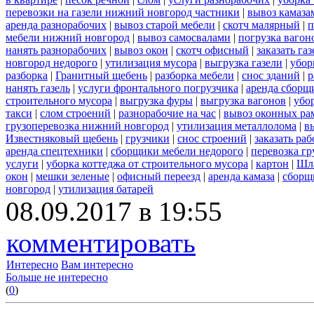
перевозки на газели нижний новгород частники
|
вывоз камаза
аренда разнорабочих
|
вывоз старой мебели
|
скотч малярный
|
п
мебели нижний новгород
|
вывоз самосвалами
|
погрузка вагон
нанять разнорабочих
|
вывоз окон
|
скотч офисный
|
заказать газ
новгород недорого
|
утилизация мусора
|
выгрузка газели
|
убор
разборка
|
Гранитный щебень
|
разборка мебели
|
снос зданий
|
р
нанять газель
|
услуги фронтального погрузчика
|
аренда сборщ
строительного мусора
|
выгрузка фуры
|
выгрузка вагонов
|
убо
такси
|
слом строений
|
разнорабочие на час
|
вывоз оконных ра
грузоперевозка нижний новгород
|
утилизация металлолома
|
в
Известняковый щебень
|
грузчики
|
снос строений
|
заказать ра
аренда спецтехники
|
сборщики мебели недорого
|
перевозка гр
услуги
|
уборка коттеджа от строительного мусора
|
картон
|
Шл
окон
|
мешки зеленые
|
офисный переезд
|
аренда камаза
|
сборщ
новгород
|
утилизация батарей
08.09.2017 в 19:55
комментировать
Интересно
Вам интересно
Больше не интересно
(
0
)