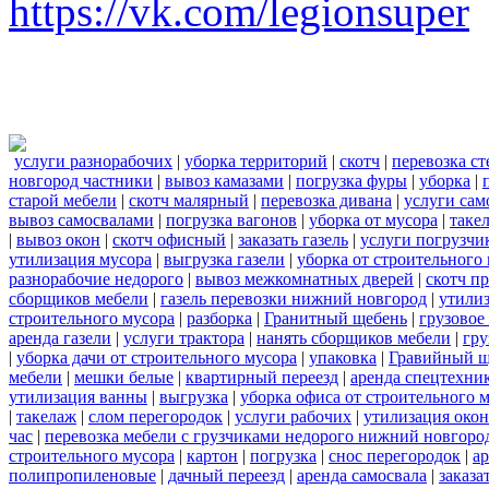
https://vk.com/legionsuper
услуги разнорабочих
|
уборка территорий
|
скотч
|
перевозка с
новгород частники
|
вывоз камазами
|
погрузка фуры
|
уборка
|
старой мебели
|
скотч малярный
|
перевозка дивана
|
услуги сам
вывоз самосвалами
|
погрузка вагонов
|
уборка от мусора
|
таке
|
вывоз окон
|
скотч офисный
|
заказать газель
|
услуги погрузчи
утилизация мусора
|
выгрузка газели
|
уборка от строительного
разнорабочие недорого
|
вывоз межкомнатных дверей
|
скотч п
сборщиков мебели
|
газель перевозки нижний новгород
|
утилиз
строительного мусора
|
разборка
|
Гранитный щебень
|
грузовое
аренда газели
|
услуги трактора
|
нанять сборщиков мебели
|
гру
|
уборка дачи от строительного мусора
|
упаковка
|
Гравийный щ
мебели
|
мешки белые
|
квартирный переезд
|
аренда спецтехни
утилизация ванны
|
выгрузка
|
уборка офиса от строительного 
|
такелаж
|
слом перегородок
|
услуги рабочих
|
утилизация окон
час
|
перевозка мебели с грузчиками недорого нижний новгоро
строительного мусора
|
картон
|
погрузка
|
снос перегородок
|
а
полипропиленовые
|
дачный переезд
|
аренда самосвала
|
заказа