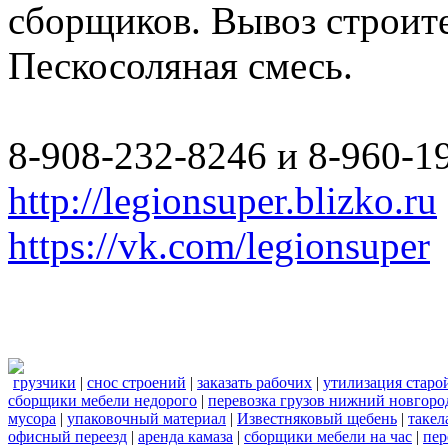
сборщиков. Вывоз строите
Пескосоляная смесь.
8-908-232-8246 и 8-960-1
http://legionsuper.blizko.ru
https://vk.com/legionsuper
грузчики
|
снос строений
|
заказать рабочих
|
утилизация старо
сборщики мебели недорого
|
перевозка грузов нижний новгород
мусора
|
упаковочный материал
|
Известняковый щебень
|
такел
офисный переезд
|
аренда камаза
|
сборщики мебели на час
|
пер