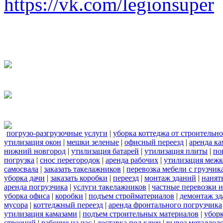
https://vk.com/legionsuper
погрузо-разгрузочные услуги
|
уборка коттеджа от строительн
утилизация окон
|
мешки зеленые
|
офисный переезд
|
аренда ка
нижний новгород
|
утилизация батарей
|
утилизация плиты
|
по
погрузка
|
снос перегородок
|
аренда рабочих
|
утилизация межк
самосвала
|
заказать такелажников
|
перевозка мебели с грузчи
уборка дачи
|
заказать коробки
|
переезд
|
монтаж зданий
|
нанят
аренда погрузчика
|
услуги такелажников
|
частные перевозки 
уборка офиса
|
коробки
|
подъем стройматериалов
|
демонтаж з
мусора
|
коттеджный переезд
|
аренда фронтального погрузчика
утилизация камазами
|
подъем строительных материалов
|
уборк
строений
|
рабочие на час
|
доставка под ключ
|
вывоз металлол