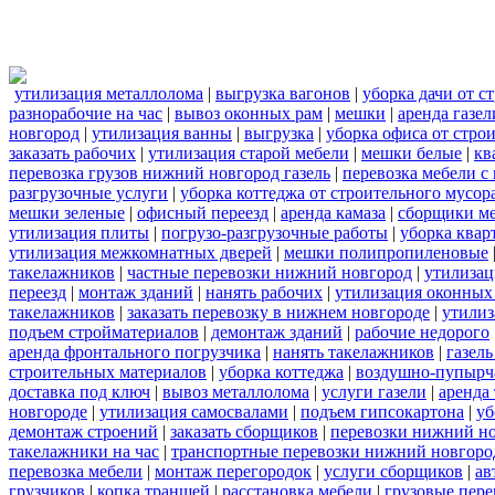
утилизация металлолома
|
выгрузка вагонов
|
уборка дачи от с
разнорабочие на час
|
вывоз оконных рам
|
мешки
|
аренда газел
новгород
|
утилизация ванны
|
выгрузка
|
уборка офиса от стро
заказать рабочих
|
утилизация старой мебели
|
мешки белые
|
кв
перевозка грузов нижний новгород газель
|
перевозка мебели с
разгрузочные услуги
|
уборка коттеджа от строительного мусор
мешки зеленые
|
офисный переезд
|
аренда камаза
|
сборщики ме
утилизация плиты
|
погрузо-разгрузочные работы
|
уборка квар
утилизация межкомнатных дверей
|
мешки полипропиленовые
такелажников
|
частные перевозки нижний новгород
|
утилизац
переезд
|
монтаж зданий
|
нанять рабочих
|
утилизация оконных
такелажников
|
заказать перевозку в нижнем новгороде
|
утилиз
подъем стройматериалов
|
демонтаж зданий
|
рабочие недорого
аренда фронтального погрузчика
|
нанять такелажников
|
газел
строительных материалов
|
уборка коттеджа
|
воздушно-пупырч
доставка под ключ
|
вывоз металлолома
|
услуги газели
|
аренда
новгороде
|
утилизация самосвалами
|
подъем гипсокартона
|
уб
демонтаж строений
|
заказать сборщиков
|
перевозки нижний н
такелажники на час
|
транспортные перевозки нижний новгоро
перевозка мебели
|
монтаж перегородок
|
услуги сборщиков
|
ав
грузчиков
|
копка траншей
|
расстановка мебели
|
грузовые пер