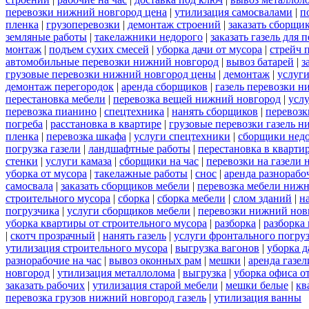
перевозки нижний новгород цена
|
утилизация самосвалами
|
п
пленка
|
грузоперевозки
|
демонтаж строений
|
заказать сборщи
земляные работы
|
такелажники недорого
|
заказать газель для
монтаж
|
подъем сухих смесей
|
уборка дачи от мусора
|
стрейч 
автомобильные перевозки нижний новгород
|
вывоз батарей
|
з
грузовые перевозки нижний новгород цены
|
демонтаж
|
услуги
демонтаж перегородок
|
аренда сборщиков
|
газель перевозки 
перестановка мебели
|
перевозка вещей нижний новгород
|
усл
перевозка пианино
|
спецтехника
|
нанять сборщиков
|
перевозк
погреба
|
расстановка в квартире
|
грузовые перевозки газель 
пленка
|
перевозка шкафа
|
услуги спецтехники
|
сборщики нед
погрузка газели
|
ландшафтные работы
|
перестановка в кварти
стенки
|
услуги камаза
|
сборщики на час
|
перевозки на газели
уборка от мусора
|
такелажные работы
|
снос
|
аренда разнорабо
самосвала
|
заказать сборщиков мебели
|
перевозка мебели ниж
строительного мусора
|
сборка
|
сборка мебели
|
слом зданий
|
н
погрузчика
|
услуги сборщиков мебели
|
перевозки нижний нов
уборка квартиры от строительного мусора
|
разборка
|
разборка
|
скотч прозрачный
|
нанять газель
|
услуги фронтального погру
утилизация строительного мусора
|
выгрузка вагонов
|
уборка д
разнорабочие на час
|
вывоз оконных рам
|
мешки
|
аренда газел
новгород
|
утилизация металлолома
|
выгрузка
|
уборка офиса о
заказать рабочих
|
утилизация старой мебели
|
мешки белые
|
кв
перевозка грузов нижний новгород газель
|
утилизация ванны