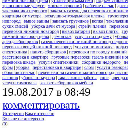
нижний новгород цена
|
утилизация камазами
|
подъем строите
транспортные услуги
|
монтаж строений
|
рабочие на час
|
доста
такелажники недорого
|
заказать газель для перевозки в нижне
квартиры от мусора
|
воздушно-пузырьковая пленка
|
грузопере
новгород
|
вывоз ванны
|
заказать грузчиков
|
копка
|
такелажник
сухих смесей
|
уборка дачи от мусора
|
стрейч пленка
|
перевозк
перевозки нижний новгород
|
вывоз батарей
|
вывоз плиты
|
гру
нижний новгород цены
|
демонтаж
|
услуги по подъему
|
уборка
аренда сборщиков
|
газель перевозки нижний новгород недорог
перевозка вещей нижний новгород
|
услуги по монтажу
|
подъе
спецтехника
|
нанять сборщиков
|
перевозки по городу нижний
расстановка в квартире
|
грузовые перевозки газель нижний но
перевозка шкафа
|
услуги спецтехники
|
сборщики недорого
|
п
фуры
|
уборка
|
перестановка в квартире
|
слом
|
услуги разнора
сборщики на час
|
перевозки на газели нижний новгород частн
вагонов
|
уборка от мусора
|
такелажные работы
|
снос
|
аренда 
услуги самосвала
|
заказать сборщиков мебели
19.08.2017 в 08:49
комментировать
Интересно
Вам интересно
Больше не интересно
(
0
)