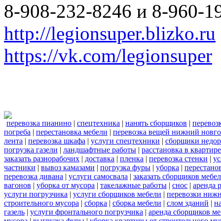
8-908-232-8246 и 8-960-1
http://legionsuper.blizko.ru
https://vk.com/legionsuper
перевозка пианино
|
спецтехника
|
нанять сборщиков
|
перевоз
погреба
|
перестановка мебели
|
перевозка вещей нижний новг
лента
|
перевозка шкафа
|
услуги спецтехники
|
сборщики недор
погрузка газели
|
ландшафтные работы
|
расстановка в квартире
заказать разнорабочих
|
доставка
|
пленка
|
перевозка стенки
|
ус
частники
|
вывоз камазами
|
погрузка фуры
|
уборка
|
перестанов
перевозка дивана
|
услуги самосвала
|
заказать сборщиков мебе
вагонов
|
уборка от мусора
|
такелажные работы
|
снос
|
аренда 
услуги погрузчика
|
услуги сборщиков мебели
|
перевозки нижн
строительного мусора
|
сборка
|
сборка мебели
|
слом зданий
|
н
газель
|
услуги фронтального погрузчика
|
аренда сборщиков м
мусора
|
выгрузка фуры
|
уборка квартиры от строительного му