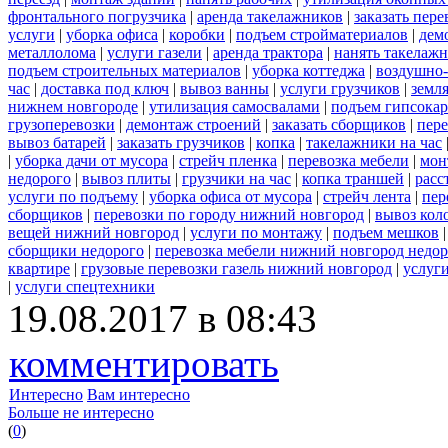
фронтального погрузчика
|
аренда такелажников
|
заказать пер
услуги
|
уборка офиса
|
коробки
|
подъем стройматериалов
|
дем
металлолома
|
услуги газели
|
аренда трактора
|
нанять такелаж
подъем строительных материалов
|
уборка коттеджа
|
воздушно-
час
|
доставка под ключ
|
вывоз ванны
|
услуги грузчиков
|
земл
нижнем новгороде
|
утилизация самосвалами
|
подъем гипсокар
грузоперевозки
|
демонтаж строений
|
заказать сборщиков
|
пер
вывоз батарей
|
заказать грузчиков
|
копка
|
такелажники на час
|
уборка дачи от мусора
|
стрейч пленка
|
перевозка мебели
|
мон
недорого
|
вывоз плиты
|
грузчики на час
|
копка траншей
|
расс
услуги по подъему
|
уборка офиса от мусора
|
стрейч лента
|
пер
сборщиков
|
перевозки по городу нижний новгород
|
вывоз кол
вещей нижний новгород
|
услуги по монтажу
|
подъем мешков
сборщики недорого
|
перевозка мебели нижний новгород недор
квартире
|
грузовые перевозки газель нижний новгород
|
услуг
|
услуги спецтехники
19.08.2017 в 08:43
комментировать
Интересно
Вам интересно
Больше не интересно
(
0
)