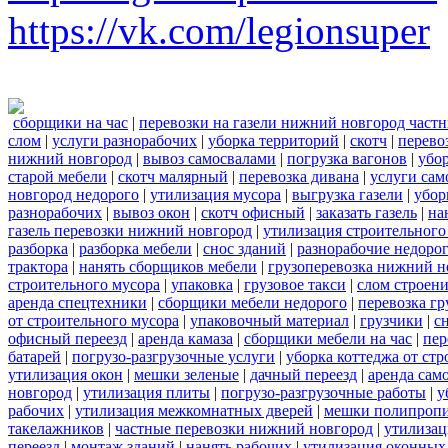
https://vk.com/legionsuper
сборщики на час
|
перевозки на газели нижний новгород част
слом
|
услуги разнорабочих
|
уборка территорий
|
скотч
|
перево
нижний новгород
|
вывоз самосвалами
|
погрузка вагонов
|
убор
старой мебели
|
скотч малярный
|
перевозка дивана
|
услуги сам
новгород недорого
|
утилизация мусора
|
выгрузка газели
|
убор
разнорабочих
|
вывоз окон
|
скотч офисный
|
заказать газель
|
на
газель перевозки нижний новгород
|
утилизация строительного
разборка
|
разборка мебели
|
снос зданий
|
разнорабочие недоро
трактора
|
нанять сборщиков мебели
|
грузоперевозка нижний н
строительного мусора
|
упаковка
|
грузовое такси
|
слом строен
аренда спецтехники
|
сборщики мебели недорого
|
перевозка гр
от строительного мусора
|
упаковочный материал
|
грузчики
|
с
офисный переезд
|
аренда камаза
|
сборщики мебели на час
|
пер
батарей
|
погрузо-разгрузочные услуги
|
уборка коттеджа от ст
утилизация окон
|
мешки зеленые
|
дачный переезд
|
аренда сам
новгород
|
утилизация плиты
|
погрузо-разгрузочные работы
|
у
рабочих
|
утилизация межкомнатных дверей
|
мешки полипроп
такелажников
|
частные перевозки нижний новгород
|
утилизац
переезд
|
монтаж зданий
|
нанять рабочих
|
утилизация оконных