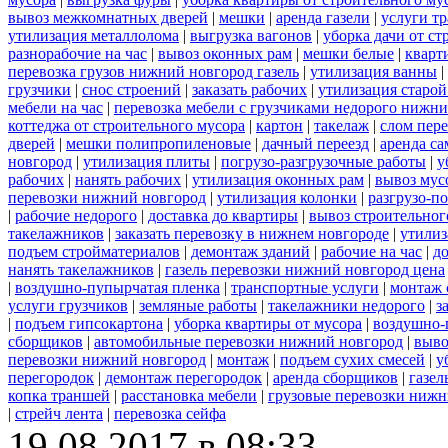
вывоз межкомнатных дверей
|
мешки
|
аренда газели
|
услуги тр
утилизация металлолома
|
выгрузка вагонов
|
уборка дачи от ст
разнорабочие на час
|
вывоз оконных рам
|
мешки белые
|
кварт
перевозка грузов нижний новгород газель
|
утилизация ванны
|
грузчики
|
снос строений
|
заказать рабочих
|
утилизация старой
мебели на час
|
перевозка мебели с грузчиками недорого нижн
коттеджа от строительного мусора
|
картон
|
такелаж
|
слом пер
дверей
|
мешки полипропиленовые
|
дачный переезд
|
аренда са
новгород
|
утилизация плиты
|
погрузо-разгрузочные работы
|
у
рабочих
|
нанять рабочих
|
утилизация оконных рам
|
вывоз мус
перевозки нижний новгород
|
утилизация колонки
|
разгрузо-п
|
рабочие недорого
|
доставка до квартиры
|
вывоз строительног
такелажников
|
заказать перевозку в нижнем новгороде
|
утилиз
подъем стройматериалов
|
демонтаж зданий
|
рабочие на час
|
д
нанять такелажников
|
газель перевозки нижний новгород цена
|
воздушно-пупырчатая пленка
|
транспортные услуги
|
монтаж 
услуги грузчиков
|
земляные работы
|
такелажники недорого
|
з
|
подъем гипсокартона
|
уборка квартиры от мусора
|
воздушно-
сборщиков
|
автомобильные перевозки нижний новгород
|
выво
перевозки нижний новгород
|
монтаж
|
подъем сухих смесей
|
у
перегородок
|
демонтаж перегородок
|
аренда сборщиков
|
газел
копка траншей
|
расстановка мебели
|
грузовые перевозки нижн
|
стрейч лента
|
перевозка сейфа
19.08.2017 в 08:33