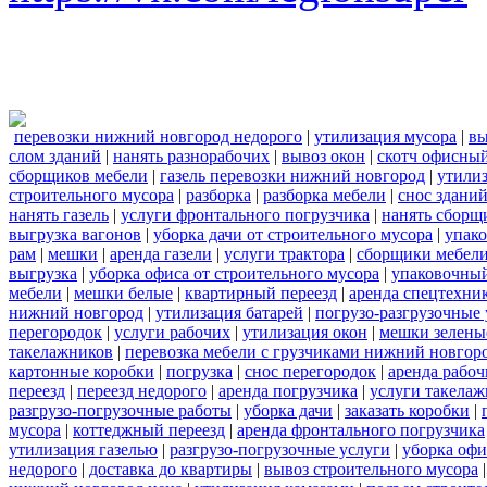
перевозки нижний новгород недорого
|
утилизация мусора
|
вы
слом зданий
|
нанять разнорабочих
|
вывоз окон
|
скотч офисны
сборщиков мебели
|
газель перевозки нижний новгород
|
утилиз
строительного мусора
|
разборка
|
разборка мебели
|
снос здани
нанять газель
|
услуги фронтального погрузчика
|
нанять сборщ
выгрузка вагонов
|
уборка дачи от строительного мусора
|
упако
рам
|
мешки
|
аренда газели
|
услуги трактора
|
сборщики мебели
выгрузка
|
уборка офиса от строительного мусора
|
упаковочный
мебели
|
мешки белые
|
квартирный переезд
|
аренда спецтехни
нижний новгород
|
утилизация батарей
|
погрузо-разгрузочные 
перегородок
|
услуги рабочих
|
утилизация окон
|
мешки зелены
такелажников
|
перевозка мебели с грузчиками нижний новгор
картонные коробки
|
погрузка
|
снос перегородок
|
аренда рабоч
переезд
|
переезд недорого
|
аренда погрузчика
|
услуги такела
разгрузо-погрузочные работы
|
уборка дачи
|
заказать коробки
|
мусора
|
коттеджный переезд
|
аренда фронтального погрузчика
утилизация газелью
|
разгрузо-погрузочные услуги
|
уборка офи
недорого
|
доставка до квартиры
|
вывоз строительного мусора