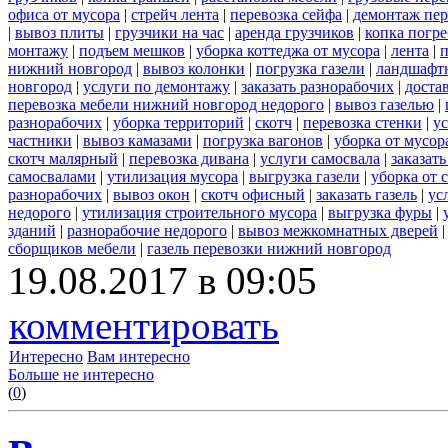
офиса от мусора
|
стрейч лента
|
перевозка сейфа
|
демонтаж пер
|
вывоз плиты
|
грузчики на час
|
аренда грузчиков
|
копка погре
монтажу
|
подъем мешков
|
уборка коттеджа от мусора
|
лента
|
п
нижний новгород
|
вывоз колонки
|
погрузка газели
|
ландшафт
новгород
|
услуги по демонтажу
|
заказать разнорабочих
|
доста
перевозка мебели нижний новгород недорого
|
вывоз газелью
|
разнорабочих
|
уборка территорий
|
скотч
|
перевозка стенки
|
ус
частники
|
вывоз камазами
|
погрузка вагонов
|
уборка от мусор
скотч малярный
|
перевозка дивана
|
услуги самосвала
|
заказат
самосвалами
|
утилизация мусора
|
выгрузка газели
|
уборка от 
разнорабочих
|
вывоз окон
|
скотч офисный
|
заказать газель
|
ус
недорого
|
утилизация строительного мусора
|
выгрузка фуры
|
зданий
|
разнорабочие недорого
|
вывоз межкомнатных дверей
сборщиков мебели
|
газель перевозки нижний новгород
19.08.2017 в 09:05
комментировать
Интересно
Вам интересно
Больше не интересно
(
0
)